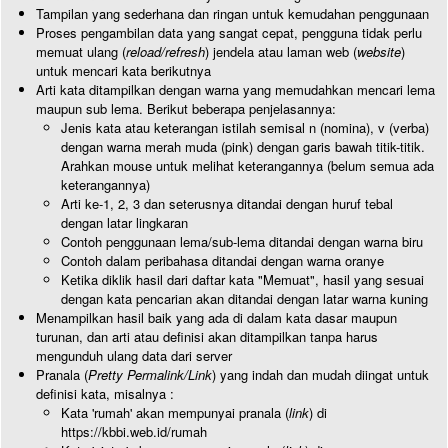
Tampilan yang sederhana dan ringan untuk kemudahan penggunaan
Proses pengambilan data yang sangat cepat, pengguna tidak perlu
memuat ulang (
reload/refresh
) jendela atau laman web (
website
)
untuk mencari kata berikutnya
Arti kata ditampilkan dengan warna yang memudahkan mencari lema
maupun sub lema. Berikut beberapa penjelasannya:
Jenis kata atau keterangan istilah semisal n (nomina), v (verba)
dengan warna merah muda (pink) dengan garis bawah titik-titik.
Arahkan mouse untuk melihat keterangannya (belum semua ada
keterangannya)
Arti ke-1, 2, 3 dan seterusnya ditandai dengan huruf tebal
dengan latar lingkaran
Contoh penggunaan lema/sub-lema ditandai dengan warna biru
Contoh dalam peribahasa ditandai dengan warna oranye
Ketika diklik hasil dari daftar kata "Memuat", hasil yang sesuai
dengan kata pencarian akan ditandai dengan latar warna kuning
Menampilkan hasil baik yang ada di dalam kata dasar maupun
turunan, dan arti atau definisi akan ditampilkan tanpa harus
mengunduh ulang data dari server
Pranala (
Pretty Permalink/Link
) yang indah dan mudah diingat untuk
definisi kata, misalnya :
Kata 'rumah' akan mempunyai pranala (
link
) di
https://kbbi.web.id/rumah