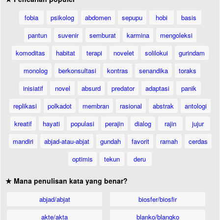
fobia
psikolog
abdomen
sepupu
hobi
basis
pantun
suvenir
semburat
karmina
mengoleksi
komoditas
habitat
terapi
novelet
solilokui
gurindam
monolog
berkonsultasi
kontras
senandika
toraks
inisiatif
novel
absurd
predator
adaptasi
panik
replikasi
polkadot
membran
rasional
abstrak
antologi
kreatif
hayati
populasi
perajin
dialog
rajin
jujur
mandiri
abjad-atau-abjat
gundah
favorit
ramah
cerdas
optimis
tekun
deru
★ Mana penulisan kata yang benar?
abjad/abjat
biosfer/biosfir
akte/akta
blanko/blangko