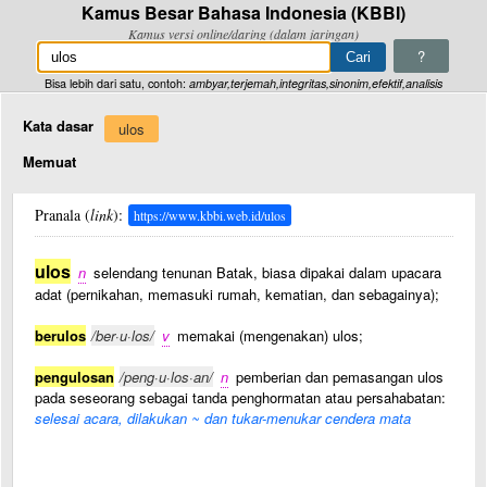
Kamus Besar Bahasa Indonesia (KBBI)
Kamus versi online/daring (dalam jaringan)
?
Bisa lebih dari satu, contoh:
ambyar,terjemah,integritas,sinonim,efektif,analisis
Kata dasar
ulos
Memuat
Pranala (
link
):
https://www.kbbi.web.id/ulos
ulos
n
selendang tenunan Batak, biasa dipakai dalam upacara
adat (pernikahan, memasuki rumah, kematian, dan sebagainya);
berulos
/ber·u·los/
v
memakai (mengenakan) ulos;
pengulosan
/peng·u·los·an/
n
pemberian dan pemasangan ulos
pada seseorang sebagai tanda penghormatan atau persahabatan:
selesai acara, dilakukan ~ dan tukar-menukar cendera mata