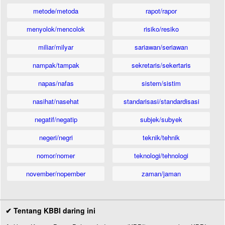
metode/metoda
rapot/rapor
menyolok/mencolok
risiko/resiko
miliar/milyar
sariawan/seriawan
nampak/tampak
sekretaris/sekertaris
napas/nafas
sistem/sistim
nasihat/nasehat
standarisasi/standardisasi
negatif/negatip
subjek/subyek
negeri/negri
teknik/tehnik
nomor/nomer
teknologi/tehnologi
november/nopember
zaman/jaman
✔ Tentang KBBI daring ini