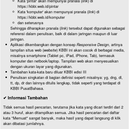
Kata 'pintar' akan mempunyai pranala (
link
) di
https://kbbi.web.id/pintar
Kata 'komputer' akan mempunyai pranala (
link
) di
https://kbbi.web.id/komputer
dan seterusnya
Sehingga diharapkan pranala (
link
) tersebut dapat digunakan sebagai
referensi dalam penulisan, baik di dalam jaringan maupun di luar
jaringan.
Aplikasi dikembangkan dengan konsep
Responsive Design
, artinya
tampilan situs web (
website
) KBBI ini akan cocok di berbagai media,
misalnya smartphone (Tablet pc, iPad, iPhone, Tab), termasuk
komputer dan netbook/laptop. Tampilan web akan menyesuaikan
dengan ukuran layar yang digunakan.
Tambahan kata-kata baru diluar KBBI edisi III
Penulisan singkatan di bagian definisi seperti misalnya: yg, dng, dl,
tt, dp, dr dan lainnya ditulis lengkap, tidak seperti yang terdapat di
KBBI PusatBahasa.
✔ Informasi Tambahan
Tidak semua hasil pencarian, terutama jika kata yang dicari terdiri dari 2
atau 3 huruf, akan ditampilkan semua. Jika hasil pencarian dari daftar
kata "Memuat" sangat banyak, maka hasil yang dapat langsung di klik
akan dibatasi jumlahnya.