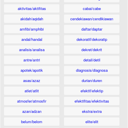
aktivitas/aktifitas
cabai/cabe
akidah/aqidah
cendekiawan/cendikiawan
amfibi/amphibi
daftar/daptar
andal/handal
dekoratif/dekoratip
analisis/analisa
dekret/dekrit
antre/antri
detail/detil
apotek/apotik
diagnosis/diagnosa
asas/azaz
durian/duren
atlet/atlit
efektif/efektip
atmosfer/atmosfir
efektifitas/efektivitas
azan/adzan
ekstra/extra
belum/belom
elite/elit