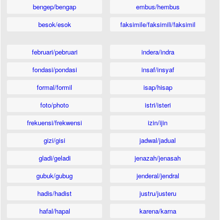
bengep/bengap
embus/hembus
besok/esok
faksimile/faksimili/faksimil
februari/pebruari
indera/indra
fondasi/pondasi
insaf/insyaf
formal/formil
isap/hisap
foto/photo
istri/isteri
frekuensi/frekwensi
izin/ijin
gizi/gisi
jadwal/jadual
gladi/geladi
jenazah/jenasah
gubuk/gubug
jenderal/jendral
hadis/hadist
justru/justeru
hafal/hapal
karena/karna