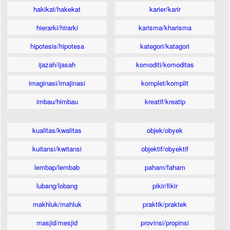
hakikat/hakekat
karier/karir
hierarki/hirarki
karisma/kharisma
hipotesis/hipotesa
kategori/katagori
ijazah/ijasah
komoditi/komoditas
imaginasi/imajinasi
komplet/komplit
imbau/himbau
kreatif/kreatip
kualitas/kwalitas
objek/obyek
kuitansi/kwitansi
objektif/obyektif
lembap/lembab
paham/faham
lubang/lobang
pikir/fikir
makhluk/mahluk
praktik/praktek
masjid/mesjid
provinsi/propinsi