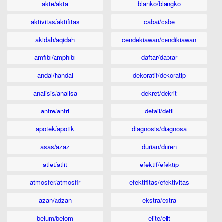
akte/akta
blanko/blangko
aktivitas/aktifitas
cabai/cabe
akidah/aqidah
cendekiawan/cendikiawan
amfibi/amphibi
daftar/daptar
andal/handal
dekoratif/dekoratip
analisis/analisa
dekret/dekrit
antre/antri
detail/detil
apotek/apotik
diagnosis/diagnosa
asas/azaz
durian/duren
atlet/atlit
efektif/efektip
atmosfer/atmosfir
efektifitas/efektivitas
azan/adzan
ekstra/extra
belum/belom
elite/elit