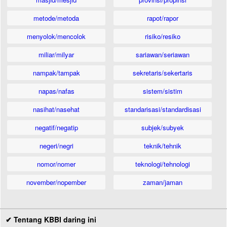
metode/metoda
rapot/rapor
menyolok/mencolok
risiko/resiko
miliar/milyar
sariawan/seriawan
nampak/tampak
sekretaris/sekertaris
napas/nafas
sistem/sistim
nasihat/nasehat
standarisasi/standardisasi
negatif/negatip
subjek/subyek
negeri/negri
teknik/tehnik
nomor/nomer
teknologi/tehnologi
november/nopember
zaman/jaman
✔ Tentang KBBI daring ini