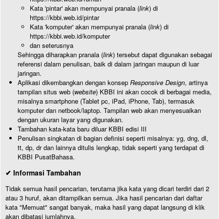
Kata 'pintar' akan mempunyai pranala (
link
) di
https://kbbi.web.id/pintar
Kata 'komputer' akan mempunyai pranala (
link
) di
https://kbbi.web.id/komputer
dan seterusnya
Sehingga diharapkan pranala (
link
) tersebut dapat digunakan sebagai
referensi dalam penulisan, baik di dalam jaringan maupun di luar
jaringan.
Aplikasi dikembangkan dengan konsep
Responsive Design
, artinya
tampilan situs web (
website
) KBBI ini akan cocok di berbagai media,
misalnya smartphone (Tablet pc, iPad, iPhone, Tab), termasuk
komputer dan netbook/laptop. Tampilan web akan menyesuaikan
dengan ukuran layar yang digunakan.
Tambahan kata-kata baru diluar KBBI edisi III
Penulisan singkatan di bagian definisi seperti misalnya: yg, dng, dl,
tt, dp, dr dan lainnya ditulis lengkap, tidak seperti yang terdapat di
KBBI PusatBahasa.
✔ Informasi Tambahan
Tidak semua hasil pencarian, terutama jika kata yang dicari terdiri dari 2
atau 3 huruf, akan ditampilkan semua. Jika hasil pencarian dari daftar
kata "Memuat" sangat banyak, maka hasil yang dapat langsung di klik
akan dibatasi jumlahnya.