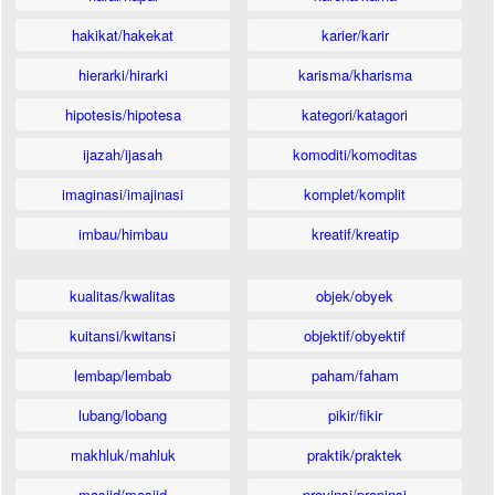
hakikat/hakekat
karier/karir
hierarki/hirarki
karisma/kharisma
hipotesis/hipotesa
kategori/katagori
ijazah/ijasah
komoditi/komoditas
imaginasi/imajinasi
komplet/komplit
imbau/himbau
kreatif/kreatip
kualitas/kwalitas
objek/obyek
kuitansi/kwitansi
objektif/obyektif
lembap/lembab
paham/faham
lubang/lobang
pikir/fikir
makhluk/mahluk
praktik/praktek
masjid/mesjid
provinsi/propinsi