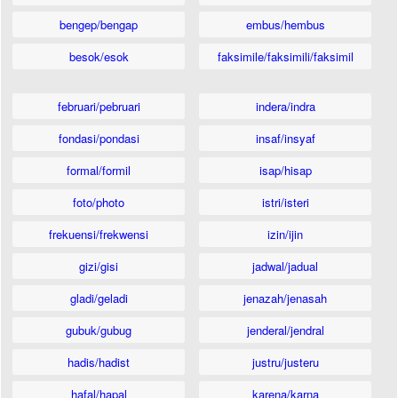
bengep/bengap
embus/hembus
besok/esok
faksimile/faksimili/faksimil
februari/pebruari
indera/indra
fondasi/pondasi
insaf/insyaf
formal/formil
isap/hisap
foto/photo
istri/isteri
frekuensi/frekwensi
izin/ijin
gizi/gisi
jadwal/jadual
gladi/geladi
jenazah/jenasah
gubuk/gubug
jenderal/jendral
hadis/hadist
justru/justeru
hafal/hapal
karena/karna