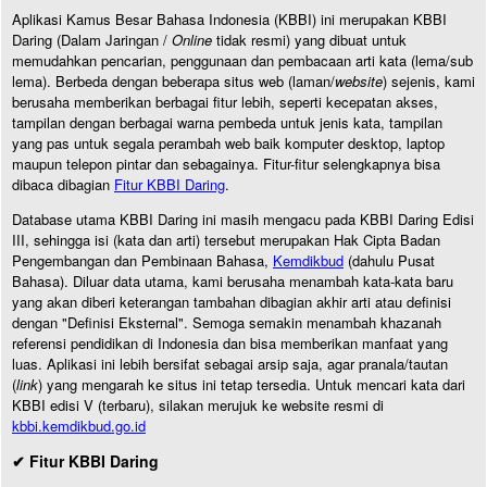
Aplikasi Kamus Besar Bahasa Indonesia (KBBI) ini merupakan KBBI
Daring (Dalam Jaringan /
Online
tidak resmi) yang dibuat untuk
memudahkan pencarian, penggunaan dan pembacaan arti kata (lema/sub
lema). Berbeda dengan beberapa situs web (laman/
website
) sejenis, kami
berusaha memberikan berbagai fitur lebih, seperti kecepatan akses,
tampilan dengan berbagai warna pembeda untuk jenis kata, tampilan
yang pas untuk segala perambah web baik komputer desktop, laptop
maupun telepon pintar dan sebagainya. Fitur-fitur selengkapnya bisa
dibaca dibagian
Fitur KBBI Daring
.
Database utama KBBI Daring ini masih mengacu pada KBBI Daring Edisi
III, sehingga isi (kata dan arti) tersebut merupakan Hak Cipta Badan
Pengembangan dan Pembinaan Bahasa,
Kemdikbud
(dahulu Pusat
Bahasa). Diluar data utama, kami berusaha menambah kata-kata baru
yang akan diberi keterangan tambahan dibagian akhir arti atau definisi
dengan "Definisi Eksternal". Semoga semakin menambah khazanah
referensi pendidikan di Indonesia dan bisa memberikan manfaat yang
luas. Aplikasi ini lebih bersifat sebagai arsip saja, agar pranala/tautan
(
link
) yang mengarah ke situs ini tetap tersedia. Untuk mencari kata dari
KBBI edisi V (terbaru), silakan merujuk ke website resmi di
kbbi.kemdikbud.go.id
✔ Fitur KBBI Daring