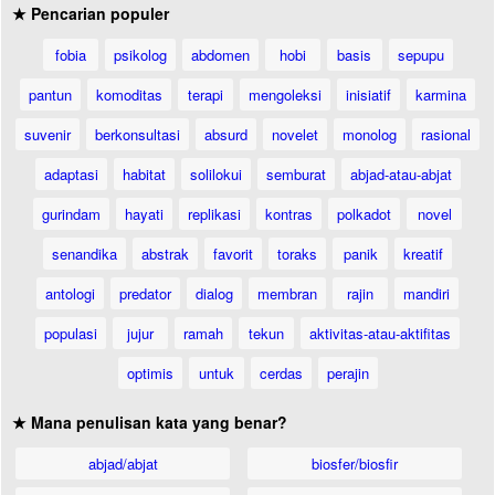
★ Pencarian populer
fobia
psikolog
abdomen
hobi
basis
sepupu
pantun
komoditas
terapi
mengoleksi
inisiatif
karmina
suvenir
berkonsultasi
absurd
novelet
monolog
rasional
adaptasi
habitat
solilokui
semburat
abjad-atau-abjat
gurindam
hayati
replikasi
kontras
polkadot
novel
senandika
abstrak
favorit
toraks
panik
kreatif
antologi
predator
dialog
membran
rajin
mandiri
populasi
jujur
ramah
tekun
aktivitas-atau-aktifitas
optimis
untuk
cerdas
perajin
★ Mana penulisan kata yang benar?
abjad/abjat
biosfer/biosfir