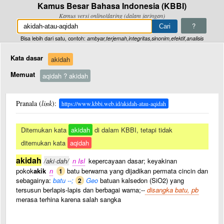
Kamus Besar Bahasa Indonesia (KBBI)
Kamus versi online/daring (dalam jaringan)
?
Bisa lebih dari satu, contoh:
ambyar,terjemah,integritas,sinonim,efektif,analisis
Kata dasar
akidah
Memuat
aqidah ? akidah
Pranala (
link
):
https://www.kbbi.web.id/akidah-atau-aqidah
Ditemukan kata
akidah
di dalam KBBI, tetapi tidak
ditemukan kata
aqidah
akidah
/aki·dah/
n Isl
kepercayaan dasar; keyakinan
pokok
akik
n
batu berwarna yang dijadikan permata cincin dan
1
sebagainya:
batu --;
Geo
batuan kalsedon (SiO2) yang
2
tersusun berlapis-lapis dan berbagai warna;--
disangka batu, pb
merasa terhina karena salah sangka