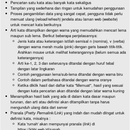
Pencarian satu kata atau banyak kata sekaligus
Tampilan yang sederhana dan ringan untuk kemudahan penggunaan
Proses pengambilan data yang sangat cepat, pengguna tidak perlu
memuat ulang (
reload/refresh
) jendela atau laman web (
website
)
untuk mencari kata berikutnya
Arti kata ditampilkan dengan warna yang memudahkan mencari lema
maupun sub lema. Berikut beberapa penjelasannya:
Jenis kata atau keterangan istilah semisal n (nomina), v (verba)
dengan warna merah muda (pink) dengan garis bawah titik-titik.
Arahkan mouse untuk melihat keterangannya (belum semua ada
keterangannya)
Arti ke-1, 2, 3 dan seterusnya ditandai dengan huruf tebal
dengan latar lingkaran
Contoh penggunaan lema/sub-lema ditandai dengan warna biru
Contoh dalam peribahasa ditandai dengan warna oranye
Ketika diklik hasil dari daftar kata "Memuat", hasil yang sesuai
dengan kata pencarian akan ditandai dengan latar warna kuning
Menampilkan hasil baik yang ada di dalam kata dasar maupun
turunan, dan arti atau definisi akan ditampilkan tanpa harus
mengunduh ulang data dari server
Pranala (
Pretty Permalink/Link
) yang indah dan mudah diingat untuk
definisi kata, misalnya :
Kata 'rumah' akan mempunyai pranala (
link
) di
https://kbbi.web.id/rumah