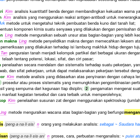
ri
Kim
analisis kuantitatif benda dengan membandingkan kekuatan warna ya
n
Kim
analisis yang menggunakan reaksi antigen-antibodi untuk menerangkan
Ark
metode untuk mengetahui teknik pembuatan benda kuno dari tanah liat;
entuan komponen kimia suatu senyawa yang dilakukan dengan pemisahan da
en
Ling
metode menguraikan sebuah unsur atas bagian-bagian yang lebih kec
en makna
Ling
metode penyelidikan makna dengan memecahkan leksem at
pemeriksaan yang dilakukan terhadap isi lambung makhluk hidup dengan tu
Tan
penguraian tanah menjadi kelompok partikel dari berbagai ukuran dengan
telaah tentang potensi, lokasi, sifat, dan ciri pasar;
n
penelaahan secara mendalam dan sistematis terhadap suatu pekerjaan, yan
wab, dan sifat pekerjaan, untuk dapat melaksanakan pekerjaan tersebut deng
uor
Kim
metode analisis yang didasarkan atas penyinaran dengan cahaya l
prosedur atau proses sistematis yang memungkinkan pengombinasian pertim
asil yang sempurna dari kegunaan tiap disiplin;
pengamatan mengenai suatu 
2
manfaat kegiatan tersebut dan cara terbaik untuk memperolehnya;
skop
Kim
penelaahan susunan zat dengan menggunakan spektroskop (jumlah ke
Ling
metode menguraikan wacana atas bagian-bagian yang berfungsi
mengana
is
/peng·a·na·li·sis/
n
orang yang melakukan analisis:
sebagai ~ Saudara har
isan
/peng·a·na·li·sis·an/
n
proses, cara, perbuatan menganalisis: ~
puisi at