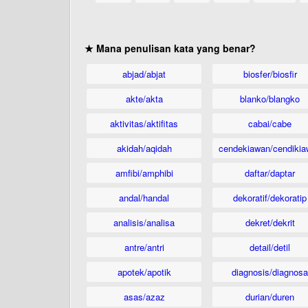
★ Mana penulisan kata yang benar?
abjad/abjat
biosfer/biosfir
akte/akta
blanko/blangko
aktivitas/aktifitas
cabai/cabe
akidah/aqidah
cendekiawan/cendikia
amfibi/amphibi
daftar/daptar
andal/handal
dekoratif/dekoratip
analisis/analisa
dekret/dekrit
antre/antri
detail/detil
apotek/apotik
diagnosis/diagnosa
asas/azaz
durian/duren