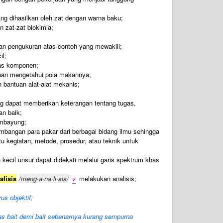
ng dihasilkan oleh zat dengan warna baku;
 zat-zat biokimia;
n pengukuran atas contoh yang mewakili;
il;
as komponen;
juan mengetahui pola makannya;
 bantuan alat-alat mekanis;
g dapat memberikan keterangan tentang tugas,
an baik;
embayung;
bangan para pakar dari berbagai bidang ilmu sehingga
kegiatan, metode, prosedur, atau teknik untuk
cil unsur dapat didekati melalui garis spektrum khas
lisis
/meng·a·na·li·sis/
v
melakukan analisis;
us objektif;
as bait demi bait sebenarnya kurang sempurna