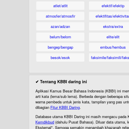
atlet/atlit
efektif/efektip
atmosfer/atmosfir
efektifitas/efektivita
azan/adzan
ekstra/extra
belum/belom
elite/elit
bengep/bengap
embus/hembus
besok/esok
faksimile/faksimili/faks
✔ Tentang KBBI daring ini
Aplikasi Kamus Besar Bahasa Indonesia (KBBI) ini me
arti kata (lema/sub lema). Berbeda dengan beberapa sit
warna pembeda untuk jenis kata, tampilan yang pas unt
dibagian
Fitur KBBI Daring
.
Database utama KBBI Daring ini masih mengacu pada KB
Kemdikbud
(dahulu Pusat Bahasa). Diluar data utama, k
Eksternal". Semoga semakin menambah khazanah referensi