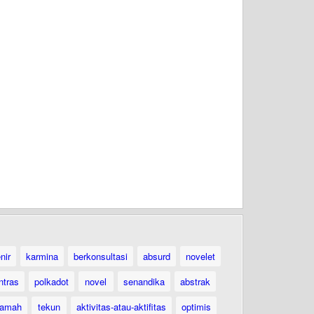
nir
karmina
berkonsultasi
absurd
novelet
ntras
polkadot
novel
senandika
abstrak
ramah
tekun
aktivitas-atau-aktifitas
optimis