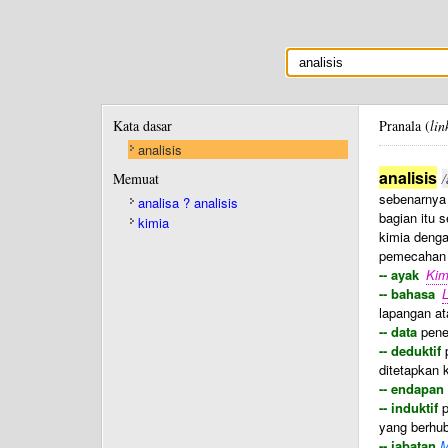
Kata dasar
Pranala (
lin
analisis
analisis
Memuat
/
sebenarnya
analisa ? analisis
bagian itu 
kimia
kimia deng
pemecahan 
-- ayak
Ki
-- bahasa
L
lapangan at
-- data
pene
-- deduktif
p
ditetapkan 
-- endapan
-- induktif
p
yang berhub
-- jabatan