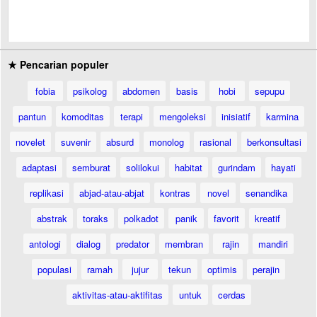
★ Pencarian populer
fobia
psikolog
abdomen
basis
hobi
sepupu
pantun
komoditas
terapi
mengoleksi
inisiatif
karmina
novelet
suvenir
absurd
monolog
rasional
berkonsultasi
adaptasi
semburat
solilokui
habitat
gurindam
hayati
replikasi
abjad-atau-abjat
kontras
novel
senandika
abstrak
toraks
polkadot
panik
favorit
kreatif
antologi
dialog
predator
membran
rajin
mandiri
populasi
ramah
jujur
tekun
optimis
perajin
aktivitas-atau-aktifitas
untuk
cerdas