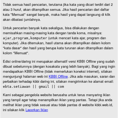
Tidak semua hasil pencarian, terutama jika kata yang dicari terdiri dari 2
atau 3 huruf, akan ditampilkan semua. Jika hasil pencarian dari daftar
kata "Memuat" sangat banyak, maka hasil yang dapat langsung di klik
akan dibatasi jumlahnya.
Untuk pencarian banyak kata sekaligus, bisa dilakukan dengan
memisahkan masing-masing kata dengan tanda koma, misalnya:
(untuk mencari kata ajar, program dan
ajar,program,komputer
komputer). Jika ditemukan, hasil utama akan ditampilkan dalam kolom
"kata dasar" dan hasil yang berupa kata turunan akan ditampilkan dalam
kolom "Memuat".
Edisi online/daring ini merupakan alternatif versi KBBI Offline yang sudah
dibuat sebelumnya (dengan kosakata yang lebih banyak). Bagi yang ingin
mendapatkan KBBI Offline (tidak memerlukan koneksi internet), silakan
mengunjungi halaman web ini
KBBI Offline
. Jika ada masukan, saran dan
perbaikan terhadap kbbi daring ini, silakan mengirimkan ke alamat email:
ebta.setiawan || gmail || com
Kami sebagai pengelola website berusaha untuk terus menyaring iklan
yang tampil agar tetap menampilkan iklan yang pantas. Tetapi jika anda
melihat iklan yang tidak sesuai atau tidak pantas di website kbbi.web.id,
ini silakan klik
Laporkan Iklan