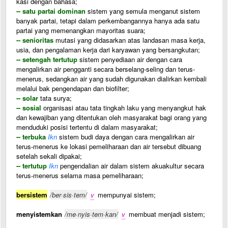
kasi dengan bahasa;
-- satu partai dominan
sistem yang semula menganut sistem
banyak partai, tetapi dalam perkembangannya hanya ada satu
partai yang memenangkan mayoritas suara;
-- senioritas
mutasi yang didasarkan atas landasan masa kerja,
usia, dan pengalaman kerja dari karyawan yang bersangkutan;
-- setengah tertutup
sistem penyediaan air dengan cara
mengalirkan air pengganti secara berselang-seling dan terus-
menerus, sedangkan air yang sudah digunakan dialirkan kembali
melalui bak pengendapan dan biofilter;
-- solar
tata surya;
-- sosial
organisasi atau tata tingkah laku yang menyangkut hak
dan kewajiban yang ditentukan oleh masyarakat bagi orang yang
menduduki posisi tertentu di dalam masyarakat;
-- terbuka
Ikn
sistem budi daya dengan cara mengalirkan air
terus-menerus ke lokasi pemeliharaan dan air tersebut dibuang
setelah sekali dipakai;
-- tertutup
Ikn
pengendalian air dalam sistem akuakultur secara
terus-menerus selama masa pemeliharaan;
bersistem
/ber·sis·tem/
v
mempunyai sistem;
menyistemkan
/me·nyis·tem·kan/
v
membuat menjadi sistem;