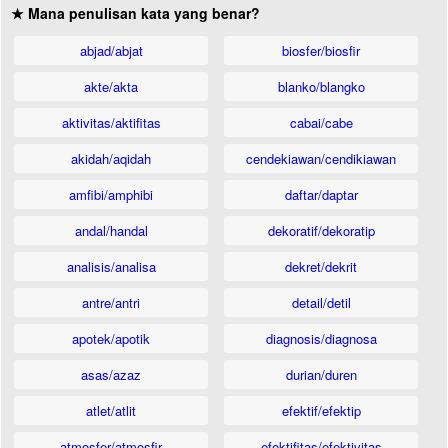
★ Mana penulisan kata yang benar?
abjad/abjat
biosfer/biosfir
akte/akta
blanko/blangko
aktivitas/aktifitas
cabai/cabe
akidah/aqidah
cendekiawan/cendikiawan
amfibi/amphibi
daftar/daptar
andal/handal
dekoratif/dekoratip
analisis/analisa
dekret/dekrit
antre/antri
detail/detil
apotek/apotik
diagnosis/diagnosa
asas/azaz
durian/duren
atlet/atlit
efektif/efektip
atmosfer/atmosfir
efektifitas/efektivitas