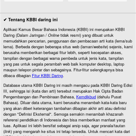
✔ Tentang KBBI daring ini
Aplikasi Kamus Besar Bahasa Indonesia (KBBI) ini merupakan KBBI
Daring (Dalam Jaringan /
Online
tidak resmi) yang dibuat untuk
memudahkan pencarian, penggunaan dan pembacaan arti kata (lema/sub
lema). Berbeda dengan beberapa situs web (laman/
website
) sejenis, kami
berusaha memberikan berbagai fitur lebih, seperti kecepatan akses,
tampilan dengan berbagai warna pembeda untuk jenis kata, tampilan
yang pas untuk segala perambah web baik komputer desktop, laptop
maupun telepon pintar dan sebagainya. Fitur-fitur selengkapnya bisa
dibaca dibagian
Fitur KBBI Daring
.
Database utama KBBI Daring ini masih mengacu pada KBBI Daring Edisi
III, sehingga isi (kata dan arti) tersebut merupakan Hak Cipta Badan
Pengembangan dan Pembinaan Bahasa,
Kemdikbud
(dahulu Pusat
Bahasa). Diluar data utama, kami berusaha menambah kata-kata baru
yang akan diberi keterangan tambahan dibagian akhir arti atau definisi
dengan "Definisi Eksternal". Semoga semakin menambah khazanah
referensi pendidikan di Indonesia dan bisa memberikan manfaat yang
luas. Aplikasi ini lebih bersifat sebagai arsip saja, agar pranala/tautan
(
link
) yang mengarah ke situs ini tetap tersedia. Untuk mencari kata dari