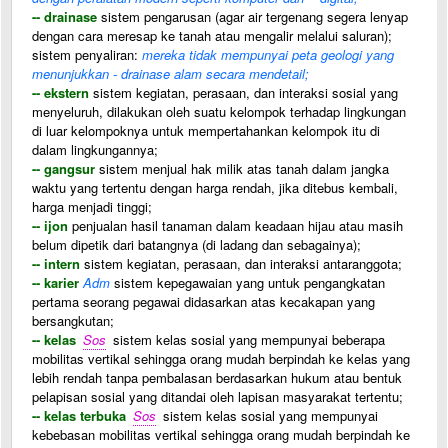
-- drainase
sistem pengarusan (agar air tergenang segera lenyap
dengan cara meresap ke tanah atau mengalir melalui saluran);
sistem penyaliran:
mereka tidak mempunyai peta geologi yang
menunjukkan - drainase alam secara mendetail;
-- ekstern
sistem kegiatan, perasaan, dan interaksi sosial yang
menyeluruh, dilakukan oleh suatu kelompok terhadap lingkungan
di luar kelompoknya untuk mempertahankan kelompok itu di
dalam lingkungannya;
-- gangsur
sistem menjual hak milik atas tanah dalam jangka
waktu yang tertentu dengan harga rendah, jika ditebus kembali,
harga menjadi tinggi;
-- ijon
penjualan hasil tanaman dalam keadaan hijau atau masih
belum dipetik dari batangnya (di ladang dan sebagainya);
-- intern
sistem kegiatan, perasaan, dan interaksi antaranggota;
-- karier
Adm
sistem kepegawaian yang untuk pengangkatan
pertama seorang pegawai didasarkan atas kecakapan yang
bersangkutan;
-- kelas
Sos
sistem kelas sosial yang mempunyai beberapa
mobilitas vertikal sehingga orang mudah berpindah ke kelas yang
lebih rendah tanpa pembalasan berdasarkan hukum atau bentuk
pelapisan sosial yang ditandai oleh lapisan masyarakat tertentu;
-- kelas terbuka
Sos
sistem kelas sosial yang mempunyai
kebebasan mobilitas vertikal sehingga orang mudah berpindah ke