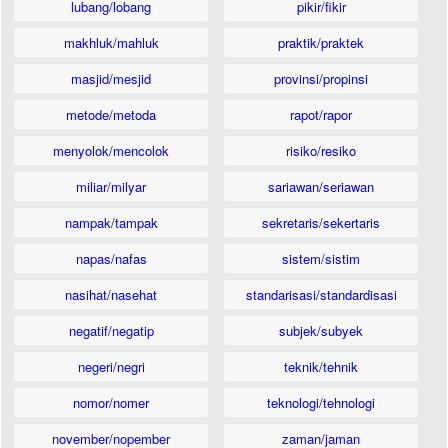
lubang/lobang
pikir/fikir
makhluk/mahluk
praktik/praktek
masjid/mesjid
provinsi/propinsi
metode/metoda
rapot/rapor
menyolok/mencolok
risiko/resiko
miliar/milyar
sariawan/seriawan
nampak/tampak
sekretaris/sekertaris
napas/nafas
sistem/sistim
nasihat/nasehat
standarisasi/standardisasi
negatif/negatip
subjek/subyek
negeri/negri
teknik/tehnik
nomor/nomer
teknologi/tehnologi
november/nopember
zaman/jaman