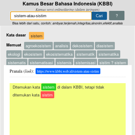
Kamus Besar Bahasa Indonesia (KBBI)
Kamus versi online/daring (dalam jaringan)
?
Bisa lebih dari satu, contoh:
ambyar,terjemah,integritas,sinonim,efektif,analisis
Kata dasar
sistem
Memuat
agroekosistem
analisis
dekosistem
diasistem
ekologi
ekosistem
ekosistematika
sistematik
sistematika
sistematis
sistematisasi
sistemis
sistemisasi
sistim ? sistem
Pranala (
link
):
https://www.kbbi.web.id/sistem-atau-sistim
Ditemukan kata
sistem
di dalam KBBI, tetapi tidak
ditemukan kata
sistim