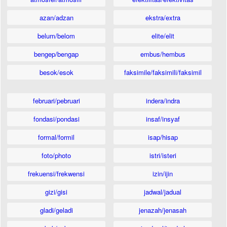
azan/adzan
ekstra/extra
belum/belom
elite/elit
bengep/bengap
embus/hembus
besok/esok
faksimile/faksimili/faksimil
februari/pebruari
indera/indra
fondasi/pondasi
insaf/insyaf
formal/formil
isap/hisap
foto/photo
istri/isteri
frekuensi/frekwensi
izin/ijin
gizi/gisi
jadwal/jadual
gladi/geladi
jenazah/jenasah