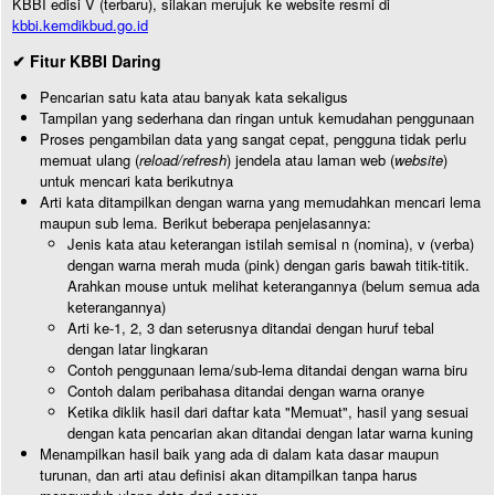
KBBI edisi V (terbaru), silakan merujuk ke website resmi di
kbbi.kemdikbud.go.id
✔ Fitur KBBI Daring
Pencarian satu kata atau banyak kata sekaligus
Tampilan yang sederhana dan ringan untuk kemudahan penggunaan
Proses pengambilan data yang sangat cepat, pengguna tidak perlu
memuat ulang (
reload/refresh
) jendela atau laman web (
website
)
untuk mencari kata berikutnya
Arti kata ditampilkan dengan warna yang memudahkan mencari lema
maupun sub lema. Berikut beberapa penjelasannya:
Jenis kata atau keterangan istilah semisal n (nomina), v (verba)
dengan warna merah muda (pink) dengan garis bawah titik-titik.
Arahkan mouse untuk melihat keterangannya (belum semua ada
keterangannya)
Arti ke-1, 2, 3 dan seterusnya ditandai dengan huruf tebal
dengan latar lingkaran
Contoh penggunaan lema/sub-lema ditandai dengan warna biru
Contoh dalam peribahasa ditandai dengan warna oranye
Ketika diklik hasil dari daftar kata "Memuat", hasil yang sesuai
dengan kata pencarian akan ditandai dengan latar warna kuning
Menampilkan hasil baik yang ada di dalam kata dasar maupun
turunan, dan arti atau definisi akan ditampilkan tanpa harus