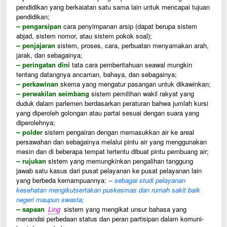
pendidikan yang berkaiatan satu sama lain untuk mencapai tujuan
pendidikan;
-- pengarsipan
cara penyimpanan arsip (dapat berupa sistem
abjad, sistem nomor, atau sistem pokok soal);
-- penjajaran
sistem, proses, cara, perbuatan menyamakan arah,
jarak, dan sebagainya;
-- peringatan dini
tata cara pemberitahuan seawal mungkin
tentang datangnya ancaman, bahaya, dan sebagainya;
-- perkawinan
skema yang mengatur pasangan untuk dikawinkan;
-- perwakilan seimbang
sistem pemilihan wakil rakyat yang
duduk dalam parlemen berdasarkan peraturan bahwa jumlah kursi
yang diperoleh golongan atau partai sesuai dengan suara yang
diperolehnya;
-- polder
sistem pengairan dengan memasukkan air ke areal
persawahan dan sebagainya melalui pintu air yang menggunakan
mesin dan di beberapa tempat tertentu dibuat pintu pembuang air;
-- rujukan
sistem yang memungkinkan pengalihan tanggung
jawab satu kasus dari pusat pelayanan ke pusat pelayanan lain
yang berbeda kemampuannya: --
sebagai studi pelayanan
kesehatan mengikutsertakan puskesmas dan rumah sakit baik
negeri maupun swasta;
-- sapaan
Ling
sistem yang mengikat unsur bahasa yang
menandai perbedaan status dan peran partisipan dalam komuni-