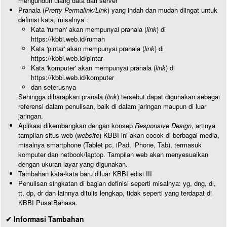
mengunduh ulang data dari server
Pranala (
Pretty Permalink/Link
) yang indah dan mudah diingat untuk
definisi kata, misalnya :
Kata 'rumah' akan mempunyai pranala (
link
) di
https://kbbi.web.id/rumah
Kata 'pintar' akan mempunyai pranala (
link
) di
https://kbbi.web.id/pintar
Kata 'komputer' akan mempunyai pranala (
link
) di
https://kbbi.web.id/komputer
dan seterusnya
Sehingga diharapkan pranala (
link
) tersebut dapat digunakan sebagai
referensi dalam penulisan, baik di dalam jaringan maupun di luar
jaringan.
Aplikasi dikembangkan dengan konsep
Responsive Design
, artinya
tampilan situs web (
website
) KBBI ini akan cocok di berbagai media,
misalnya smartphone (Tablet pc, iPad, iPhone, Tab), termasuk
komputer dan netbook/laptop. Tampilan web akan menyesuaikan
dengan ukuran layar yang digunakan.
Tambahan kata-kata baru diluar KBBI edisi III
Penulisan singkatan di bagian definisi seperti misalnya: yg, dng, dl,
tt, dp, dr dan lainnya ditulis lengkap, tidak seperti yang terdapat di
KBBI PusatBahasa.
✔ Informasi Tambahan