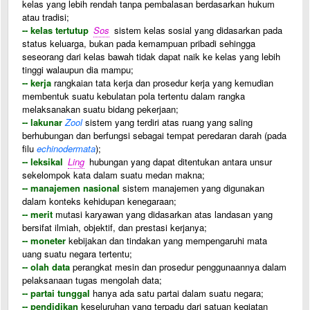
kelas yang lebih rendah tanpa pembalasan berdasarkan hukum
atau tradisi;
-- kelas tertutup
Sos
sistem kelas sosial yang didasarkan pada
status keluarga, bukan pada kemampuan pribadi sehingga
seseorang dari kelas bawah tidak dapat naik ke kelas yang lebih
tinggi walaupun dia mampu;
-- kerja
rangkaian tata kerja dan prosedur kerja yang kemudian
membentuk suatu kebulatan pola tertentu dalam rangka
melaksanakan suatu bidang pekerjaan;
-- lakunar
Zool
sistem yang terdiri atas ruang yang saling
berhubungan dan berfungsi sebagai tempat peredaran darah (pada
filu
echinodermata
);
-- leksikal
Ling
hubungan yang dapat ditentukan antara unsur
sekelompok kata dalam suatu medan makna;
-- manajemen nasional
sistem manajemen yang digunakan
dalam konteks kehidupan kenegaraan;
-- merit
mutasi karyawan yang didasarkan atas landasan yang
bersifat ilmiah, objektif, dan prestasi kerjanya;
-- moneter
kebijakan dan tindakan yang mempengaruhi mata
uang suatu negara tertentu;
-- olah data
perangkat mesin dan prosedur penggunaannya dalam
pelaksanaan tugas mengolah data;
-- partai tunggal
hanya ada satu partai dalam suatu negara;
-- pendidikan
keseluruhan yang terpadu dari satuan kegiatan