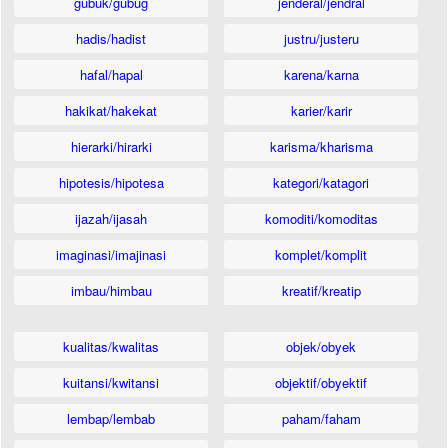
gubuk/gubug
jenderal/jendral
hadis/hadist
justru/justeru
hafal/hapal
karena/karna
hakikat/hakekat
karier/karir
hierarki/hirarki
karisma/kharisma
hipotesis/hipotesa
kategori/katagori
ijazah/ijasah
komoditi/komoditas
imaginasi/imajinasi
komplet/komplit
imbau/himbau
kreatif/kreatip
kualitas/kwalitas
objek/obyek
kuitansi/kwitansi
objektif/obyektif
lembap/lembab
paham/faham