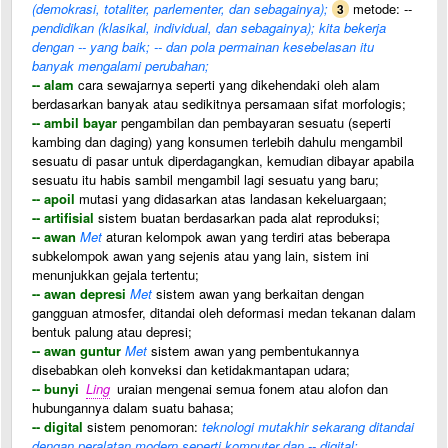
(demokrasi, totaliter, parlementer, dan sebagainya);
metode: --
3
pendidikan (klasikal, individual, dan sebagainya); kita bekerja
dengan -- yang baik; -- dan pola permainan kesebelasan itu
banyak mengalami perubahan;
-- alam
cara sewajarnya seperti yang dikehendaki oleh alam
berdasarkan banyak atau sedikitnya persamaan sifat morfologis;
-- ambil bayar
pengambilan dan pembayaran sesuatu (seperti
kambing dan daging) yang konsumen terlebih dahulu mengambil
sesuatu di pasar untuk diperdagangkan, kemudian dibayar apabila
sesuatu itu habis sambil mengambil lagi sesuatu yang baru;
-- apoil
mutasi yang didasarkan atas landasan kekeluargaan;
-- artifisial
sistem buatan berdasarkan pada alat reproduksi;
-- awan
Met
aturan kelompok awan yang terdiri atas beberapa
subkelompok awan yang sejenis atau yang lain, sistem ini
menunjukkan gejala tertentu;
-- awan depresi
Met
sistem awan yang berkaitan dengan
gangguan atmosfer, ditandai oleh deformasi medan tekanan dalam
bentuk palung atau depresi;
-- awan guntur
Met
sistem awan yang pembentukannya
disebabkan oleh konveksi dan ketidakmantapan udara;
-- bunyi
Ling
uraian mengenai semua fonem atau alofon dan
hubungannya dalam suatu bahasa;
-- digital
sistem penomoran:
teknologi mutakhir sekarang ditandai
dengan peralatan modern seperti komputer dan -- digital;