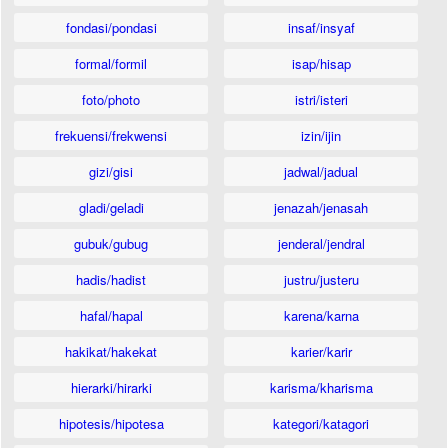
fondasi/pondasi
insaf/insyaf
formal/formil
isap/hisap
foto/photo
istri/isteri
frekuensi/frekwensi
izin/ijin
gizi/gisi
jadwal/jadual
gladi/geladi
jenazah/jenasah
gubuk/gubug
jenderal/jendral
hadis/hadist
justru/justeru
hafal/hapal
karena/karna
hakikat/hakekat
karier/karir
hierarki/hirarki
karisma/kharisma
hipotesis/hipotesa
kategori/katagori