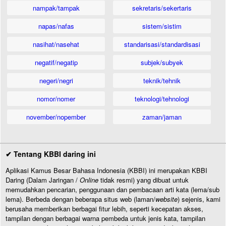
nampak/tampak
sekretaris/sekertaris
napas/nafas
sistem/sistim
nasihat/nasehat
standarisasi/standardisasi
negatif/negatip
subjek/subyek
negeri/negri
teknik/tehnik
nomor/nomer
teknologi/tehnologi
november/nopember
zaman/jaman
✔ Tentang KBBI daring ini
Aplikasi Kamus Besar Bahasa Indonesia (KBBI) ini merupakan KBBI
Daring (Dalam Jaringan /
Online
tidak resmi) yang dibuat untuk
memudahkan pencarian, penggunaan dan pembacaan arti kata (lema/sub
lema). Berbeda dengan beberapa situs web (laman/
website
) sejenis, kami
berusaha memberikan berbagai fitur lebih, seperti kecepatan akses,
tampilan dengan berbagai warna pembeda untuk jenis kata, tampilan