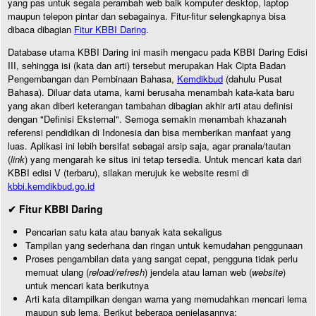
yang pas untuk segala perambah web baik komputer desktop, laptop
maupun telepon pintar dan sebagainya. Fitur-fitur selengkapnya bisa
dibaca dibagian
Fitur KBBI Daring
.
Database utama KBBI Daring ini masih mengacu pada KBBI Daring Edisi
III, sehingga isi (kata dan arti) tersebut merupakan Hak Cipta Badan
Pengembangan dan Pembinaan Bahasa,
Kemdikbud
(dahulu Pusat
Bahasa). Diluar data utama, kami berusaha menambah kata-kata baru
yang akan diberi keterangan tambahan dibagian akhir arti atau definisi
dengan "Definisi Eksternal". Semoga semakin menambah khazanah
referensi pendidikan di Indonesia dan bisa memberikan manfaat yang
luas. Aplikasi ini lebih bersifat sebagai arsip saja, agar pranala/tautan
(
link
) yang mengarah ke situs ini tetap tersedia. Untuk mencari kata dari
KBBI edisi V (terbaru), silakan merujuk ke website resmi di
kbbi.kemdikbud.go.id
✔ Fitur KBBI Daring
Pencarian satu kata atau banyak kata sekaligus
Tampilan yang sederhana dan ringan untuk kemudahan penggunaan
Proses pengambilan data yang sangat cepat, pengguna tidak perlu
memuat ulang (
reload/refresh
) jendela atau laman web (
website
)
untuk mencari kata berikutnya
Arti kata ditampilkan dengan warna yang memudahkan mencari lema
maupun sub lema. Berikut beberapa penjelasannya: