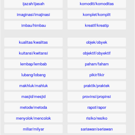
ijazah/ijasah
komoditi/komoditas
imaginasi/imajinasi
komplet/komplit
imbau/himbau
kreatif/kreatip
kualitas/kwalitas
objek/obyek
kuitansi/kwitansi
objektif/obyektif
lembap/lembab
paham/faham
lubang/lobang
pikir/fikir
makhluk/mahluk
praktik/praktek
masjid/mesjid
provinsi/propinsi
metode/metoda
rapot/rapor
menyolok/mencolok
risiko/resiko
miliar/milyar
sariawan/seriawan