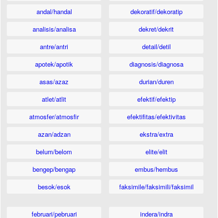
andal/handal
dekoratif/dekoratip
analisis/analisa
dekret/dekrit
antre/antri
detail/detil
apotek/apotik
diagnosis/diagnosa
asas/azaz
durian/duren
atlet/atlit
efektif/efektip
atmosfer/atmosfir
efektifitas/efektivitas
azan/adzan
ekstra/extra
belum/belom
elite/elit
bengep/bengap
embus/hembus
besok/esok
faksimile/faksimili/faksimil
februari/pebruari
indera/indra