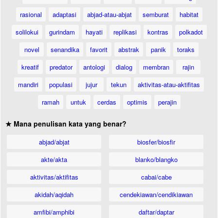
rasional
adaptasi
abjad-atau-abjat
semburat
habitat
solilokui
gurindam
hayati
replikasi
kontras
polkadot
novel
senandika
favorit
abstrak
panik
toraks
kreatif
predator
antologi
dialog
membran
rajin
mandiri
populasi
jujur
tekun
aktivitas-atau-aktifitas
ramah
untuk
cerdas
optimis
perajin
★ Mana penulisan kata yang benar?
abjad/abjat
biosfer/biosfir
akte/akta
blanko/blangko
aktivitas/aktifitas
cabai/cabe
akidah/aqidah
cendekiawan/cendikiawan
amfibi/amphibi
daftar/daptar