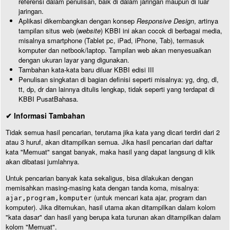
referensi dalam penulisan, baik di dalam jaringan maupun di luar
jaringan.
Aplikasi dikembangkan dengan konsep
Responsive Design
, artinya
tampilan situs web (
website
) KBBI ini akan cocok di berbagai media,
misalnya smartphone (Tablet pc, iPad, iPhone, Tab), termasuk
komputer dan netbook/laptop. Tampilan web akan menyesuaikan
dengan ukuran layar yang digunakan.
Tambahan kata-kata baru diluar KBBI edisi III
Penulisan singkatan di bagian definisi seperti misalnya: yg, dng, dl,
tt, dp, dr dan lainnya ditulis lengkap, tidak seperti yang terdapat di
KBBI PusatBahasa.
✔ Informasi Tambahan
Tidak semua hasil pencarian, terutama jika kata yang dicari terdiri dari 2
atau 3 huruf, akan ditampilkan semua. Jika hasil pencarian dari daftar
kata "Memuat" sangat banyak, maka hasil yang dapat langsung di klik
akan dibatasi jumlahnya.
Untuk pencarian banyak kata sekaligus, bisa dilakukan dengan
memisahkan masing-masing kata dengan tanda koma, misalnya:
(untuk mencari kata ajar, program dan
ajar,program,komputer
komputer). Jika ditemukan, hasil utama akan ditampilkan dalam kolom
"kata dasar" dan hasil yang berupa kata turunan akan ditampilkan dalam
kolom "Memuat".