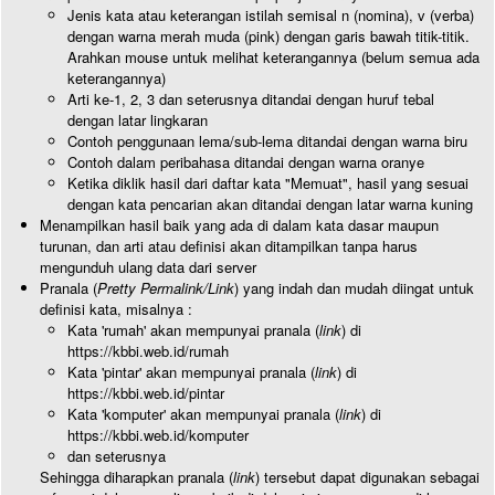
Jenis kata atau keterangan istilah semisal n (nomina), v (verba)
dengan warna merah muda (pink) dengan garis bawah titik-titik.
Arahkan mouse untuk melihat keterangannya (belum semua ada
keterangannya)
Arti ke-1, 2, 3 dan seterusnya ditandai dengan huruf tebal
dengan latar lingkaran
Contoh penggunaan lema/sub-lema ditandai dengan warna biru
Contoh dalam peribahasa ditandai dengan warna oranye
Ketika diklik hasil dari daftar kata "Memuat", hasil yang sesuai
dengan kata pencarian akan ditandai dengan latar warna kuning
Menampilkan hasil baik yang ada di dalam kata dasar maupun
turunan, dan arti atau definisi akan ditampilkan tanpa harus
mengunduh ulang data dari server
Pranala (
Pretty Permalink/Link
) yang indah dan mudah diingat untuk
definisi kata, misalnya :
Kata 'rumah' akan mempunyai pranala (
link
) di
https://kbbi.web.id/rumah
Kata 'pintar' akan mempunyai pranala (
link
) di
https://kbbi.web.id/pintar
Kata 'komputer' akan mempunyai pranala (
link
) di
https://kbbi.web.id/komputer
dan seterusnya
Sehingga diharapkan pranala (
link
) tersebut dapat digunakan sebagai