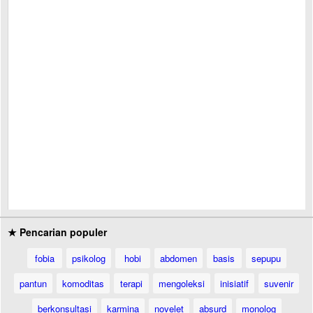
★ Pencarian populer
fobia
psikolog
hobi
abdomen
basis
sepupu
pantun
komoditas
terapi
mengoleksi
inisiatif
suvenir
berkonsultasi
karmina
novelet
absurd
monolog