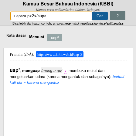
Kamus Besar Bahasa Indonesia (KBBI)
Kamus versi online/daring (dalam jaringan)
?
Bisa lebih dari satu, contoh:
ambyar,terjemah,integritas,sinonim,efektif,analisis
Kata dasar
Memuat
uap
2
Pranala (
link
):
https://www.kbbi.web.id/uap-2
uap
2
,
menguap
/meng·u·ap/
v
membuka mulut dan
mengeluarkan udara (karena mengantuk dan sebagainya):
berkali-
kali dia ~ karena mengantuk