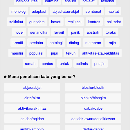
berkonsultasi
karmina
absurd
novelet
rasional
monolog
adaptasi
abjad-atau-abjat
semburat
habitat
solilokui
gurindam
hayati
replikasi
kontras
polkadot
novel
senandika
favorit
panik
abstrak
toraks
kreatif
predator
antologi
dialog
membran
rajin
mandiri
populasi
jujur
tekun
aktivitas-atau-aktifitas
ramah
cerdas
untuk
optimis
perajin
★ Mana penulisan kata yang benar?
abjad/abjat
biosfer/biosfir
akte/akta
blanko/blangko
aktivitas/aktifitas
cabai/cabe
akidah/aqidah
cendekiawan/cendikiawan
amfibi/amphibi
daftar/daptar