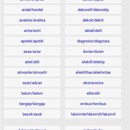
andal/handal
dekoratif/dekoratip
analisis/analisa
dekret/dekrit
antre/antri
detail/detil
apotek/apotik
diagnosis/diagnosa
asas/azaz
durian/duren
atlet/atlit
efektif/efektip
atmosfer/atmosfir
efektifitas/efektivitas
azan/adzan
ekstra/extra
belum/belom
elite/elit
bengep/bengap
embus/hembus
besok/esok
faksimile/faksimili/faksimil