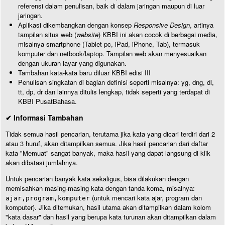
referensi dalam penulisan, baik di dalam jaringan maupun di luar
jaringan.
Aplikasi dikembangkan dengan konsep
Responsive Design
, artinya
tampilan situs web (
website
) KBBI ini akan cocok di berbagai media,
misalnya smartphone (Tablet pc, iPad, iPhone, Tab), termasuk
komputer dan netbook/laptop. Tampilan web akan menyesuaikan
dengan ukuran layar yang digunakan.
Tambahan kata-kata baru diluar KBBI edisi III
Penulisan singkatan di bagian definisi seperti misalnya: yg, dng, dl,
tt, dp, dr dan lainnya ditulis lengkap, tidak seperti yang terdapat di
KBBI PusatBahasa.
✔ Informasi Tambahan
Tidak semua hasil pencarian, terutama jika kata yang dicari terdiri dari 2
atau 3 huruf, akan ditampilkan semua. Jika hasil pencarian dari daftar
kata "Memuat" sangat banyak, maka hasil yang dapat langsung di klik
akan dibatasi jumlahnya.
Untuk pencarian banyak kata sekaligus, bisa dilakukan dengan
memisahkan masing-masing kata dengan tanda koma, misalnya:
(untuk mencari kata ajar, program dan
ajar,program,komputer
komputer). Jika ditemukan, hasil utama akan ditampilkan dalam kolom
"kata dasar" dan hasil yang berupa kata turunan akan ditampilkan dalam