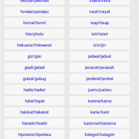
februari/pebruari
indera/indra
fondasi/pondasi
insaf/insyaf
formal/formil
isap/hisap
foto/photo
istri/isteri
frekuensi/frekwensi
izin/ijin
gizi/gisi
jadwal/jadual
gladi/geladi
jenazah/jenasah
gubuk/gubug
jenderal/jendral
hadis/hadist
justru/justeru
hafal/hapal
karena/karna
hakikat/hakekat
karier/karir
hierarki/hirarki
karisma/kharisma
hipotesis/hipotesa
kategori/katagori