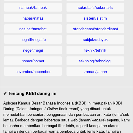
nampak/tampak
sekretaris/sekertaris
napas/nafas
sistem/sistim
nasihat/nasehat
standarisasi/standardisasi
negatif/negatip
subjek/subyek
negeri/negri
teknik/tehnik
nomor/nomer
teknologi/tehnologi
november/nopember
zaman/jaman
✔ Tentang KBBI daring ini
Aplikasi Kamus Besar Bahasa Indonesia (KBBI) ini merupakan KBBI
Daring (Dalam Jaringan /
Online
tidak resmi) yang dibuat untuk
memudahkan pencarian, penggunaan dan pembacaan arti kata (lema/sub
lema). Berbeda dengan beberapa situs web (laman/
website
) sejenis, kami
berusaha memberikan berbagai fitur lebih, seperti kecepatan akses,
tampilan dengan berbagai warna pembeda untuk jenis kata, tampilan