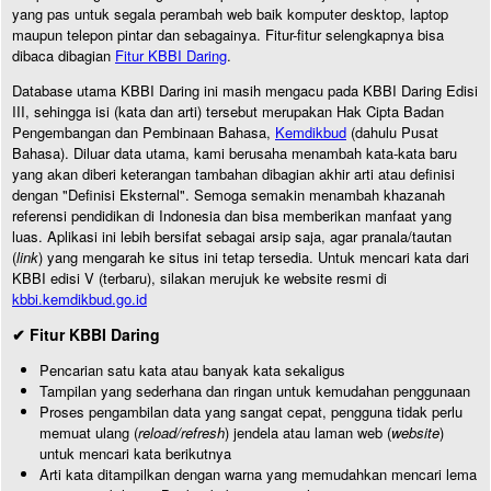
yang pas untuk segala perambah web baik komputer desktop, laptop
maupun telepon pintar dan sebagainya. Fitur-fitur selengkapnya bisa
dibaca dibagian
Fitur KBBI Daring
.
Database utama KBBI Daring ini masih mengacu pada KBBI Daring Edisi
III, sehingga isi (kata dan arti) tersebut merupakan Hak Cipta Badan
Pengembangan dan Pembinaan Bahasa,
Kemdikbud
(dahulu Pusat
Bahasa). Diluar data utama, kami berusaha menambah kata-kata baru
yang akan diberi keterangan tambahan dibagian akhir arti atau definisi
dengan "Definisi Eksternal". Semoga semakin menambah khazanah
referensi pendidikan di Indonesia dan bisa memberikan manfaat yang
luas. Aplikasi ini lebih bersifat sebagai arsip saja, agar pranala/tautan
(
link
) yang mengarah ke situs ini tetap tersedia. Untuk mencari kata dari
KBBI edisi V (terbaru), silakan merujuk ke website resmi di
kbbi.kemdikbud.go.id
✔ Fitur KBBI Daring
Pencarian satu kata atau banyak kata sekaligus
Tampilan yang sederhana dan ringan untuk kemudahan penggunaan
Proses pengambilan data yang sangat cepat, pengguna tidak perlu
memuat ulang (
reload/refresh
) jendela atau laman web (
website
)
untuk mencari kata berikutnya
Arti kata ditampilkan dengan warna yang memudahkan mencari lema