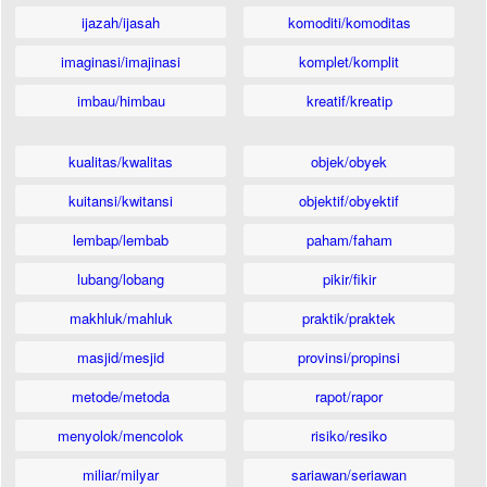
ijazah/ijasah
komoditi/komoditas
imaginasi/imajinasi
komplet/komplit
imbau/himbau
kreatif/kreatip
kualitas/kwalitas
objek/obyek
kuitansi/kwitansi
objektif/obyektif
lembap/lembab
paham/faham
lubang/lobang
pikir/fikir
makhluk/mahluk
praktik/praktek
masjid/mesjid
provinsi/propinsi
metode/metoda
rapot/rapor
menyolok/mencolok
risiko/resiko
miliar/milyar
sariawan/seriawan