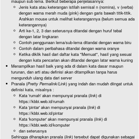
maupun sub lema. Berikut beberapa penjelasannya:
Jenis kata atau keterangan istilah semisal n (nomina), v (verba)
dengan warna merah muda (pink) dengan garis bawah titik-titik.
Arahkan mouse untuk melihat keterangannya (belum semua ada
keterangannya)
Arti ke-1, 2, 3 dan seterusnya ditandai dengan huruf tebal
dengan latar lingkaran
Contoh penggunaan lema/sub-lema ditandai dengan warna biru
Contoh dalam peribahasa ditandai dengan warna oranye
Ketika diklik hasil dari daftar kata "Memuat", hasil yang sesuai
dengan kata pencarian akan ditandai dengan latar warna kuning
Menampilkan hasil baik yang ada di dalam kata dasar maupun
turunan, dan arti atau definisi akan ditampilkan tanpa harus
mengunduh ulang data dari server
Pranala (
Pretty Permalink/Link
) yang indah dan mudah diingat untuk
definisi kata, misalnya :
Kata 'rumah' akan mempunyai pranala (
link
) di
https://kbbi.web.id/rumah
Kata 'pintar' akan mempunyai pranala (
link
) di
https://kbbi.web.id/pintar
Kata 'komputer' akan mempunyai pranala (
link
) di
https://kbbi.web.id/komputer
dan seterusnya
Sehingga diharapkan pranala (
link
) tersebut dapat digunakan sebagai