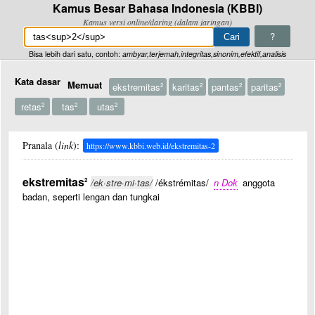
Kamus Besar Bahasa Indonesia (KBBI)
Kamus versi online/daring (dalam jaringan)
?
Bisa lebih dari satu, contoh:
ambyar,terjemah,integritas,sinonim,efektif,analisis
Kata dasar
Memuat
ekstremitas
karitas
pantas
paritas
2
2
2
2
retas
tas
utas
2
2
2
Pranala (
link
):
https://www.kbbi.web.id/ekstremitas-2
ekstremitas
2
/ek·stre·mi·tas/
/ékstrémitas/
n Dok
anggota
badan, seperti lengan dan tungkai