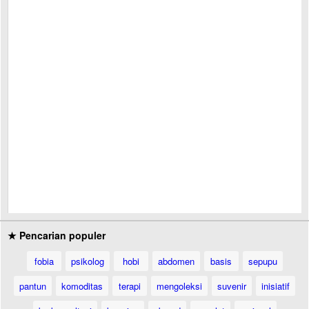
★ Pencarian populer
fobia
psikolog
hobi
abdomen
basis
sepupu
pantun
komoditas
terapi
mengoleksi
suvenir
inisiatif