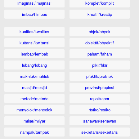
imaginasi/imajinasi
komplet/komplit
imbau/himbau
kreatif/kreatip
kualitas/kwalitas
objek/obyek
kuitansi/kwitansi
objektif/obyektif
lembap/lembab
paham/faham
lubang/lobang
pikir/fikir
makhluk/mahluk
praktik/praktek
masjid/mesjid
provinsi/propinsi
metode/metoda
rapot/rapor
menyolok/mencolok
risiko/resiko
miliar/milyar
sariawan/seriawan
nampak/tampak
sekretaris/sekertaris