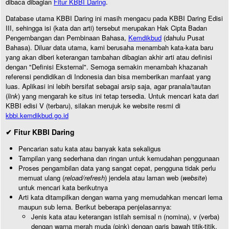
dibaca dibagian
Fitur KBBI Daring
.
Database utama KBBI Daring ini masih mengacu pada KBBI Daring Edisi
III, sehingga isi (kata dan arti) tersebut merupakan Hak Cipta Badan
Pengembangan dan Pembinaan Bahasa,
Kemdikbud
(dahulu Pusat
Bahasa). Diluar data utama, kami berusaha menambah kata-kata baru
yang akan diberi keterangan tambahan dibagian akhir arti atau definisi
dengan "Definisi Eksternal". Semoga semakin menambah khazanah
referensi pendidikan di Indonesia dan bisa memberikan manfaat yang
luas. Aplikasi ini lebih bersifat sebagai arsip saja, agar pranala/tautan
(
link
) yang mengarah ke situs ini tetap tersedia. Untuk mencari kata dari
KBBI edisi V (terbaru), silakan merujuk ke website resmi di
kbbi.kemdikbud.go.id
✔ Fitur KBBI Daring
Pencarian satu kata atau banyak kata sekaligus
Tampilan yang sederhana dan ringan untuk kemudahan penggunaan
Proses pengambilan data yang sangat cepat, pengguna tidak perlu
memuat ulang (
reload/refresh
) jendela atau laman web (
website
)
untuk mencari kata berikutnya
Arti kata ditampilkan dengan warna yang memudahkan mencari lema
maupun sub lema. Berikut beberapa penjelasannya:
Jenis kata atau keterangan istilah semisal n (nomina), v (verba)
dengan warna merah muda (pink) dengan garis bawah titik-titik.