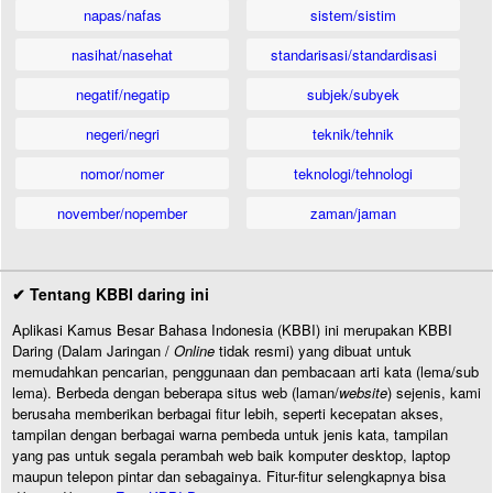
napas/nafas
sistem/sistim
nasihat/nasehat
standarisasi/standardisasi
negatif/negatip
subjek/subyek
negeri/negri
teknik/tehnik
nomor/nomer
teknologi/tehnologi
november/nopember
zaman/jaman
✔ Tentang KBBI daring ini
Aplikasi Kamus Besar Bahasa Indonesia (KBBI) ini merupakan KBBI
Daring (Dalam Jaringan /
Online
tidak resmi) yang dibuat untuk
memudahkan pencarian, penggunaan dan pembacaan arti kata (lema/sub
lema). Berbeda dengan beberapa situs web (laman/
website
) sejenis, kami
berusaha memberikan berbagai fitur lebih, seperti kecepatan akses,
tampilan dengan berbagai warna pembeda untuk jenis kata, tampilan
yang pas untuk segala perambah web baik komputer desktop, laptop
maupun telepon pintar dan sebagainya. Fitur-fitur selengkapnya bisa