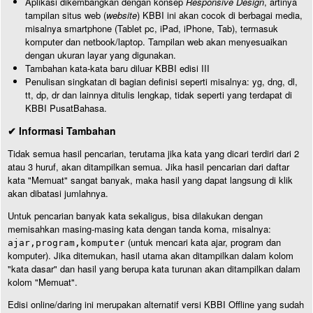
Aplikasi dikembangkan dengan konsep
Responsive Design
, artinya
tampilan situs web (
website
) KBBI ini akan cocok di berbagai media,
misalnya smartphone (Tablet pc, iPad, iPhone, Tab), termasuk
komputer dan netbook/laptop. Tampilan web akan menyesuaikan
dengan ukuran layar yang digunakan.
Tambahan kata-kata baru diluar KBBI edisi III
Penulisan singkatan di bagian definisi seperti misalnya: yg, dng, dl,
tt, dp, dr dan lainnya ditulis lengkap, tidak seperti yang terdapat di
KBBI PusatBahasa.
✔ Informasi Tambahan
Tidak semua hasil pencarian, terutama jika kata yang dicari terdiri dari 2
atau 3 huruf, akan ditampilkan semua. Jika hasil pencarian dari daftar
kata "Memuat" sangat banyak, maka hasil yang dapat langsung di klik
akan dibatasi jumlahnya.
Untuk pencarian banyak kata sekaligus, bisa dilakukan dengan
memisahkan masing-masing kata dengan tanda koma, misalnya:
(untuk mencari kata ajar, program dan
ajar,program,komputer
komputer). Jika ditemukan, hasil utama akan ditampilkan dalam kolom
"kata dasar" dan hasil yang berupa kata turunan akan ditampilkan dalam
kolom "Memuat".
Edisi online/daring ini merupakan alternatif versi KBBI Offline yang sudah