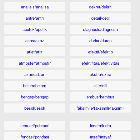
analisis/analisa
dekret/dekrit
antre/antri
detail/detil
apotek/apotik
diagnosis/diagnosa
asas/azaz
durian/duren
atlet/atlit
efektif/efektip
atmosfer/atmosfir
efektifitas/efektivitas
azan/adzan
ekstra/extra
belum/belom
elite/elit
bengep/bengap
embus/hembus
besok/esok
faksimile/faksimili/faksimil
februari/pebruari
indera/indra
fondasi/pondasi
insaf/insyaf