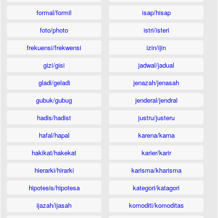
formal/formil
isap/hisap
foto/photo
istri/isteri
frekuensi/frekwensi
izin/ijin
gizi/gisi
jadwal/jadual
gladi/geladi
jenazah/jenasah
gubuk/gubug
jenderal/jendral
hadis/hadist
justru/justeru
hafal/hapal
karena/karna
hakikat/hakekat
karier/karir
hierarki/hirarki
karisma/kharisma
hipotesis/hipotesa
kategori/katagori
ijazah/ijasah
komoditi/komoditas