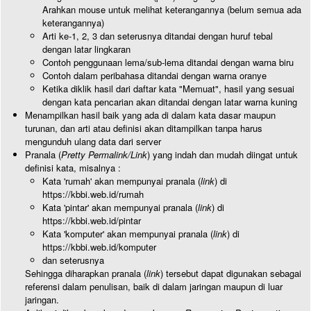
Arahkan mouse untuk melihat keterangannya (belum semua ada
keterangannya)
Arti ke-1, 2, 3 dan seterusnya ditandai dengan huruf tebal
dengan latar lingkaran
Contoh penggunaan lema/sub-lema ditandai dengan warna biru
Contoh dalam peribahasa ditandai dengan warna oranye
Ketika diklik hasil dari daftar kata "Memuat", hasil yang sesuai
dengan kata pencarian akan ditandai dengan latar warna kuning
Menampilkan hasil baik yang ada di dalam kata dasar maupun
turunan, dan arti atau definisi akan ditampilkan tanpa harus
mengunduh ulang data dari server
Pranala (
Pretty Permalink/Link
) yang indah dan mudah diingat untuk
definisi kata, misalnya :
Kata 'rumah' akan mempunyai pranala (
link
) di
https://kbbi.web.id/rumah
Kata 'pintar' akan mempunyai pranala (
link
) di
https://kbbi.web.id/pintar
Kata 'komputer' akan mempunyai pranala (
link
) di
https://kbbi.web.id/komputer
dan seterusnya
Sehingga diharapkan pranala (
link
) tersebut dapat digunakan sebagai
referensi dalam penulisan, baik di dalam jaringan maupun di luar
jaringan.