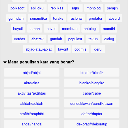
polkadot
solilokui
replikasi
rajin
monolog
perajin
gurindam
senandika
toraks
rasional
predator
absurd
hayati
ramah
novel
membran
antologi
mandiri
cerdas
abstrak
gundah
populasi
tekun
dialog
abjad-atau-abjat
favorit
optimis
deru
★ Mana penulisan kata yang benar?
abjad/abjat
biosfer/biosfir
akte/akta
blanko/blangko
aktivitas/aktifitas
cabai/cabe
akidah/aqidah
cendekiawan/cendikiawan
amfibi/amphibi
daftar/daptar
andal/handal
dekoratif/dekoratip