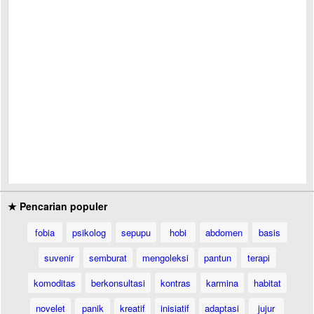
★ Pencarian populer
fobia
psikolog
sepupu
hobi
abdomen
basis
suvenir
semburat
mengoleksi
pantun
terapi
komoditas
berkonsultasi
kontras
karmina
habitat
novelet
panik
kreatif
inisiatif
adaptasi
jujur