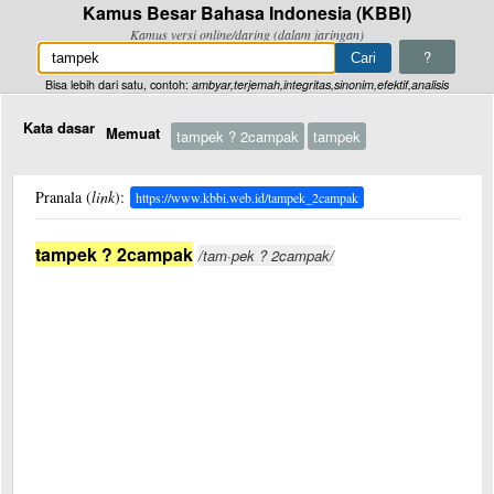
Kamus Besar Bahasa Indonesia (KBBI)
Kamus versi online/daring (dalam jaringan)
?
Bisa lebih dari satu, contoh:
ambyar,terjemah,integritas,sinonim,efektif,analisis
Kata dasar
Memuat
tampek ? 2campak
tampek
Pranala (
link
):
https://www.kbbi.web.id/tampek_2campak
tampek ? 2campak
/tam·pek ? 2campak/