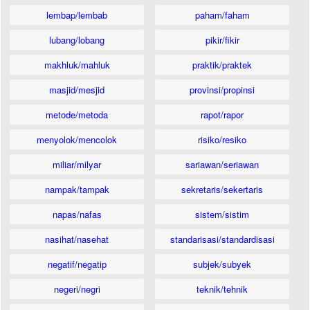
lembap/lembab
paham/faham
lubang/lobang
pikir/fikir
makhluk/mahluk
praktik/praktek
masjid/mesjid
provinsi/propinsi
metode/metoda
rapot/rapor
menyolok/mencolok
risiko/resiko
miliar/milyar
sariawan/seriawan
nampak/tampak
sekretaris/sekertaris
napas/nafas
sistem/sistim
nasihat/nasehat
standarisasi/standardisasi
negatif/negatip
subjek/subyek
negeri/negri
teknik/tehnik