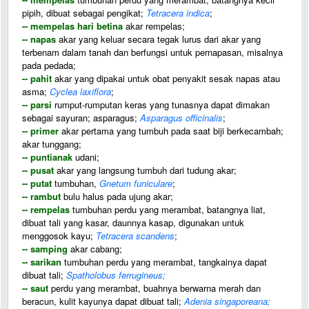
pipih, dibuat sebagai pengikat;
Tetracera indica
;
-- mempelas hari betina
akar rempelas;
-- napas
akar yang keluar secara tegak lurus dari akar yang
terbenam dalam tanah dan berfungsi untuk pernapasan, misalnya
pada pedada;
-- pahit
akar yang dipakai untuk obat penyakit sesak napas atau
asma;
Cyclea laxiflora
;
-- parsi
rumput-rumputan keras yang tunasnya dapat dimakan
sebagai sayuran; asparagus;
Asparagus officinalis
;
-- primer
akar pertama yang tumbuh pada saat biji berkecambah;
akar tunggang;
-- puntianak
udani;
-- pusat
akar yang langsung tumbuh dari tudung akar;
-- putat
tumbuhan,
Gnetum funiculare
;
-- rambut
bulu halus pada ujung akar;
-- rempelas
tumbuhan perdu yang merambat, batangnya liat,
dibuat tali yang kasar, daunnya kasap, digunakan untuk
menggosok kayu;
Tetracera scandens
;
-- samping
akar cabang;
-- sarikan
tumbuhan perdu yang merambat, tangkainya dapat
dibuat tali;
Spatholobus ferrugineus;
-- saut
perdu yang merambat, buahnya berwarna merah dan
beracun, kulit kayunya dapat dibuat tali;
Adenia singaporeana;