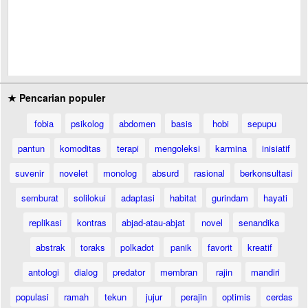
★ Pencarian populer
fobia
psikolog
abdomen
basis
hobi
sepupu
pantun
komoditas
terapi
mengoleksi
karmina
inisiatif
suvenir
novelet
monolog
absurd
rasional
berkonsultasi
semburat
solilokui
adaptasi
habitat
gurindam
hayati
replikasi
kontras
abjad-atau-abjat
novel
senandika
abstrak
toraks
polkadot
panik
favorit
kreatif
antologi
dialog
predator
membran
rajin
mandiri
populasi
ramah
tekun
jujur
perajin
optimis
cerdas