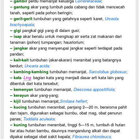
-- gambir
perdu memanjat keluarga
Combretaceae
;
-- gantung
akar yang tumbuh pada cabang dan tidak mencecah
tanah, seperti pada pohon beringin;
-- gerit-gerit
tumbuhan yang getahnya seperti karet,
Urceola
brachysepala
;
-- gigi
pangkal gigi yang di dalam gusi;
-- isap
akar benalu untuk mengisap air serta zat makanan dari
tanaman (pohon) tumpangan; haustorium;
-- jangkar
akar yang menyerupai jangkar seperti terdapat pada
pandan;
-- kait-kait
tumbuhan (akar-akaran) merambat yang batangnya
berduri;
Uncaria acida;
-- kambing-kambing
tumbuhan memanjat,
Sarcolobus globosus
;
-- kata
Ling
bagian kata yang menjadi dasar arti kata lain yang
dibentuk dari kata tersebut;
-- kemenyan
tumbuhan memanjat,
Diescorea appositifiola
;
-- kerayun
akar yang-yang;
-- kijil
tumbuhan memanjat,
Smilase helferi
;
-- kucing
tumbuhan merambat, panjang 2—20 m, beraroma pahit
dan tajam, digunakan sebagai bumbu, obat mag, obat penurun
panas;
Toddalia aculeata;
-- kuning
tumbuhan merambat, tinggi 5—15 m, tumbuh di hutan
liar atau hutan bambu, daunnya mengandung alkali dan dapat
dipakai sebagai obat sakit kepala;
Fibraurea chloroleuca;