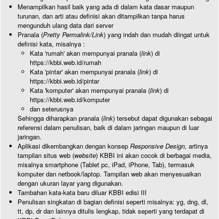
Menampilkan hasil baik yang ada di dalam kata dasar maupun
turunan, dan arti atau definisi akan ditampilkan tanpa harus
mengunduh ulang data dari server
Pranala (
Pretty Permalink/Link
) yang indah dan mudah diingat untuk
definisi kata, misalnya :
Kata 'rumah' akan mempunyai pranala (
link
) di
https://kbbi.web.id/rumah
Kata 'pintar' akan mempunyai pranala (
link
) di
https://kbbi.web.id/pintar
Kata 'komputer' akan mempunyai pranala (
link
) di
https://kbbi.web.id/komputer
dan seterusnya
Sehingga diharapkan pranala (
link
) tersebut dapat digunakan sebagai
referensi dalam penulisan, baik di dalam jaringan maupun di luar
jaringan.
Aplikasi dikembangkan dengan konsep
Responsive Design
, artinya
tampilan situs web (
website
) KBBI ini akan cocok di berbagai media,
misalnya smartphone (Tablet pc, iPad, iPhone, Tab), termasuk
komputer dan netbook/laptop. Tampilan web akan menyesuaikan
dengan ukuran layar yang digunakan.
Tambahan kata-kata baru diluar KBBI edisi III
Penulisan singkatan di bagian definisi seperti misalnya: yg, dng, dl,
tt, dp, dr dan lainnya ditulis lengkap, tidak seperti yang terdapat di