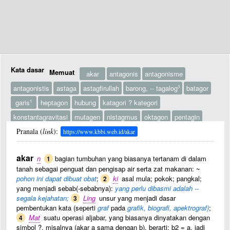
Kata dasar
Memuat
akar
antagonis
antagonisme
antagonistis
astaga
astagfirullah
barong, -- tagalog
batagor
3
garis
heptagon
hubung
katagori ? kategori
1
konstantagravitasi
mutagen
nistagmus
oktagon
pentagin
pentagon
Pranala (
link
pentagram
):
prostaglandin
protagonis
rekening
https://www.kbbi.web.id/akar
sentagi
sentagi
setagen
setagi ? setagen
sintagma
1
2
akar
n
bagian tumbuhan yang biasanya tertanam di dalam
1
sintagmatis
stagnan
stagnasi
tagak
tagal
tagan
1
tanah sebagai penguat dan pengisap air serta zat makanan: ~
tagan
tagan
tagar
tageh
tagih
tago
tagut
2
3
pohon ini dapat dibuat obat
;
ki
asal mula; pokok; pangkal;
2
yang menjadi sebab(-sebabnya):
yang perlu dibasmi adalah --
tata guna
tataganing
wesel
antagonistik
datagram
1
segala kejahatan;
Ling
unsur yang menjadi dasar
3
katagelofobia
metagenesis
mutagenesis
mutagenih
stagflasi
pembentukan kata (seperti
graf
pada
grafik, biografi, apektrograf)
;
tagma
Mat
tagmosis
suatu operasi aljabar, yang biasanya dinyatakan dengan
4
simbol ?, misalnya (akar a sama dengan b), berarti; b2 = a, jadi