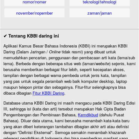
nomor/nomer
teknologi/tehnologi
november/nopember
zaman/jaman
✔ Tentang KBBI daring ini
Aplikasi Kamus Besar Bahasa Indonesia (KBBI) ini merupakan KBBI
Daring (Dalam Jaringan /
Online
tidak resmi) yang dibuat untuk
memudahkan pencarian, penggunaan dan pembacaan arti kata (lema/sub
lema). Berbeda dengan beberapa situs web (laman/
website
) sejenis, kami
berusaha memberikan berbagai fitur lebih, seperti kecepatan akses,
tampilan dengan berbagai warna pembeda untuk jenis kata, tampilan
yang pas untuk segala perambah web baik komputer desktop, laptop
maupun telepon pintar dan sebagainya. Fitur-fitur selengkapnya bisa
dibaca dibagian
Fitur KBBI Daring
.
Database utama KBBI Daring ini masih mengacu pada KBBI Daring Edisi
III, sehingga isi (kata dan arti) tersebut merupakan Hak Cipta Badan
Pengembangan dan Pembinaan Bahasa,
Kemdikbud
(dahulu Pusat
Bahasa). Diluar data utama, kami berusaha menambah kata-kata baru
yang akan diberi keterangan tambahan dibagian akhir arti atau definisi
dengan "Definisi Eksternal". Semoga semakin menambah khazanah
referensi pendidikan di Indonesia dan bisa memberikan manfaat yang