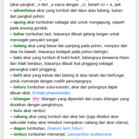
(akar pangkat _n dari _a sama dengan _c), berarti cn = a, jadi
-- adventisius
akar yang tumbuh dari daun atau batang, bukan
dari pangkal pohon;
-- apung
akar tumbuhan sebagai alat untuk mengapung, seperti
pada enceng gondok;
-- bahar
tumbuhan laut, biasanya dibuat gelang tangan untuk
mencegah penyakit sengal;
-- batang
akar yang besar dan panjang pada pohon, menjulur dari
atas ke bawah, biasanya terdapat pada pohon beringin;
-- batu
akar yang tumbuh di bukit-bukit, batangnya berwarna hitam
dan tidak berdaun, biasanya dibuat ikat pinggang sebagai
penangkal sakit pinggang;
-- belit
akar yang keluar dari batang di atas tanah dan berfungsi
untuk memanjat dengan melilit penunjangnya;
-- beluru
tumbuhan sulur-suluran, akar dan polongnya dapat
dibuat obat;
Entada phaseoloides
;
-- bilangan
Mat
bilangan yang diperoleh dari suatu bilangan yang
diuraikan dengan pangkatnya;
-- bulu
akar rambut;
-- cabang
akar yang tumbuh dari akar lain (juga disebut akar
sekunder kalau akar tersebut merupakan cabang dari akar utama);
-- dagun
tumbuhan,
Gnetum temi folium;
-- embun
tumbuhan memanjat,
Leoinanthus erubescens
;