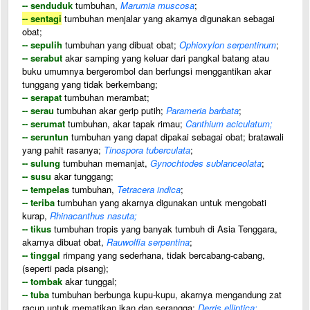
-- senduduk
tumbuhan,
Marumia muscosa
;
-- sentagi
tumbuhan menjalar yang akarnya digunakan sebagai
obat;
-- sepulih
tumbuhan yang dibuat obat;
Ophioxylon serpentinum
;
-- serabut
akar samping yang keluar dari pangkal batang atau
buku umumnya bergerombol dan berfungsi menggantikan akar
tunggang yang tidak berkembang;
-- serapat
tumbuhan merambat;
-- serau
tumbuhan akar gerip putih;
Parameria barbata
;
-- serumat
tumbuhan, akar tapak rimau;
Canthium aciculatum;
-- seruntun
tumbuhan yang dapat dipakai sebagai obat; bratawali
yang pahit rasanya;
Tinospora tuberculata
;
-- sulung
tumbuhan memanjat,
Gynochtodes sublanceolata
;
-- susu
akar tunggang;
-- tempelas
tumbuhan,
Tetracera indica
;
-- teriba
tumbuhan yang akarnya digunakan untuk mengobati
kurap,
Rhinacanthus nasuta;
-- tikus
tumbuhan tropis yang banyak tumbuh di Asia Tenggara,
akarnya dibuat obat,
Rauwolfia serpentina
;
-- tinggal
rimpang yang sederhana, tidak bercabang-cabang,
(seperti pada pisang);
-- tombak
akar tunggal;
-- tuba
tumbuhan berbunga kupu-kupu, akarnya mengandung zat
racun untuk mematikan ikan dan serangga;
Derris elliptica;