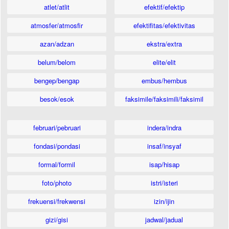
atlet/atlit
efektif/efektip
atmosfer/atmosfir
efektifitas/efektivitas
azan/adzan
ekstra/extra
belum/belom
elite/elit
bengep/bengap
embus/hembus
besok/esok
faksimile/faksimili/faksimil
februari/pebruari
indera/indra
fondasi/pondasi
insaf/insyaf
formal/formil
isap/hisap
foto/photo
istri/isteri
frekuensi/frekwensi
izin/ijin
gizi/gisi
jadwal/jadual