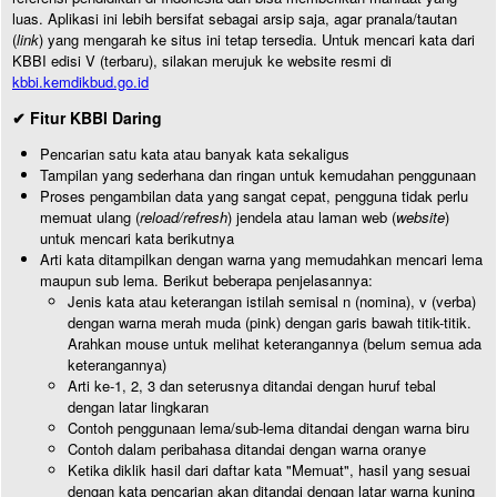
luas. Aplikasi ini lebih bersifat sebagai arsip saja, agar pranala/tautan
(
link
) yang mengarah ke situs ini tetap tersedia. Untuk mencari kata dari
KBBI edisi V (terbaru), silakan merujuk ke website resmi di
kbbi.kemdikbud.go.id
✔ Fitur KBBI Daring
Pencarian satu kata atau banyak kata sekaligus
Tampilan yang sederhana dan ringan untuk kemudahan penggunaan
Proses pengambilan data yang sangat cepat, pengguna tidak perlu
memuat ulang (
reload/refresh
) jendela atau laman web (
website
)
untuk mencari kata berikutnya
Arti kata ditampilkan dengan warna yang memudahkan mencari lema
maupun sub lema. Berikut beberapa penjelasannya:
Jenis kata atau keterangan istilah semisal n (nomina), v (verba)
dengan warna merah muda (pink) dengan garis bawah titik-titik.
Arahkan mouse untuk melihat keterangannya (belum semua ada
keterangannya)
Arti ke-1, 2, 3 dan seterusnya ditandai dengan huruf tebal
dengan latar lingkaran
Contoh penggunaan lema/sub-lema ditandai dengan warna biru
Contoh dalam peribahasa ditandai dengan warna oranye
Ketika diklik hasil dari daftar kata "Memuat", hasil yang sesuai
dengan kata pencarian akan ditandai dengan latar warna kuning