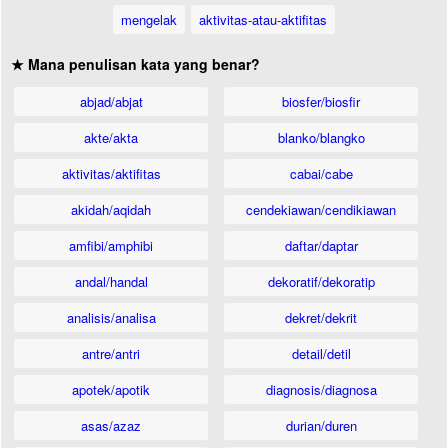
mengelak
aktivitas-atau-aktifitas
★ Mana penulisan kata yang benar?
abjad/abjat
biosfer/biosfir
akte/akta
blanko/blangko
aktivitas/aktifitas
cabai/cabe
akidah/aqidah
cendekiawan/cendikiawan
amfibi/amphibi
daftar/daptar
andal/handal
dekoratif/dekoratip
analisis/analisa
dekret/dekrit
antre/antri
detail/detil
apotek/apotik
diagnosis/diagnosa
asas/azaz
durian/duren