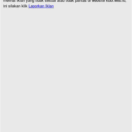
melihat iklan yang tidak sesuai atau tidak pantas di website kbbi.web.id,
ini silakan klik
Laporkan Iklan