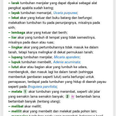
-- larak
tumbuhan menjalar yang dapat dipakai sebagai alat
pengikat apabila sudah kering;
-- layak
tumbuhan memanjat,
Uvaria purpurea
;
-- lekat
akar yang keluar dari buku batang dan berfungsi
melekatkan tumbuhan itu pada penunjangnya, misalnya pada
sirih;
-- lembaga
akar yang keluar dari benih;
-- liar
akar yang tumbuh di tempat yang tidak semestinya,
misalnya pada daun atau ruas;
-- lingkar
akar yang pertumbuhannya tidak masuk ke dalam
tanah, tetapi hanya melingkar di dekat permukaan tanah;
-- lupang
tumbuhan menjalar,
Micaria apanders
;
-- lupuk
tumbuhan membelit,
Adenia acuminata;
-- lutut
akar atau bagian akar yang tumbuh ke udara,
membengkok, dan masuk lagi ke dalam tanah (sehingga
membentuk gambaran seperti lutut) serta berfungsi untuk
pernapasan, terdapat pada tumbuhan yang hidup di daerah payau
seperti pada
Bruguiera parvifolia
;
-- melata
akar tumbuhan yang merambat, seperti ubi jalar
1
yang semakin lama semakin banyak;
ki
bertambah lama
2
bertambah banyak (tentang utang);
-- melibat
akar melilit;
-- melilit
akar yang membelit dan melekat pada pohon lain;
-- mempelas
tumbuhan perdu yang merambat, batangnya kecil