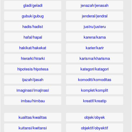
gladi/geladi
jenazah/jenasah
gubuk/gubug
jenderal/jendral
hadis/hadist
justru/justeru
hafal/hapal
karena/karna
hakikat/hakekat
karier/karir
hierarki/hirarki
karisma/kharisma
hipotesis/hipotesa
kategori/katagori
ijazah/ijasah
komoditi/komoditas
imaginasi/imajinasi
komplet/komplit
imbau/himbau
kreatif/kreatip
kualitas/kwalitas
objek/obyek
kuitansi/kwitansi
objektif/obyektif