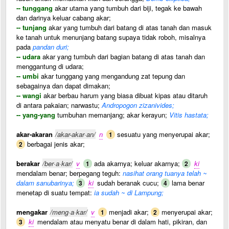
-- tunggang
akar utama yang tumbuh dari biji, tegak ke bawah
dan darinya keluar cabang akar;
-- tunjang
akar yang tumbuh dari batang di atas tanah dan masuk
ke tanah untuk menunjang batang supaya tidak roboh, misalnya
pada
pandan duri;
-- udara
akar yang tumbuh dari bagian batang di atas tanah dan
menggantung di udara;
-- umbi
akar tunggang yang mengandung zat tepung dan
sebagainya dan dapat dimakan;
-- wangi
akar berbau harum yang biasa dibuat kipas atau ditaruh
di antara pakaian; narwastu;
Andropogon zizanivides;
-- yang-yang
tumbuhan memanjang; akar kerayun;
Vitis hastata;
akar-akaran
/akar-akar·an/
n
sesuatu yang menyerupai akar;
1
berbagai jenis akar;
2
berakar
/ber·a·kar/
v
ada akarnya; keluar akarnya;
ki
1
2
mendalam benar; berpegang teguh:
nasihat orang tuanya telah ~
dalam sanubarinya;
ki
sudah beranak cucu;
lama benar
3
4
menetap di suatu tempat:
ia sudah ~ di Lampung;
mengakar
/meng·a·kar/
v
menjadi akar;
menyerupai akar;
1
2
ki
mendalam atau menyatu benar di dalam hati, pikiran, dan
3