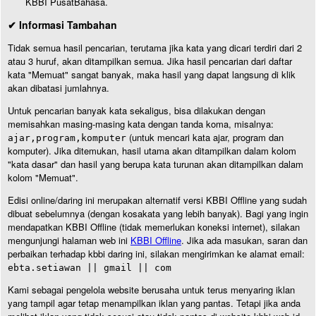
KBBI PusatBahasa.
✔ Informasi Tambahan
Tidak semua hasil pencarian, terutama jika kata yang dicari terdiri dari 2
atau 3 huruf, akan ditampilkan semua. Jika hasil pencarian dari daftar
kata "Memuat" sangat banyak, maka hasil yang dapat langsung di klik
akan dibatasi jumlahnya.
Untuk pencarian banyak kata sekaligus, bisa dilakukan dengan
memisahkan masing-masing kata dengan tanda koma, misalnya:
(untuk mencari kata ajar, program dan
ajar,program,komputer
komputer). Jika ditemukan, hasil utama akan ditampilkan dalam kolom
"kata dasar" dan hasil yang berupa kata turunan akan ditampilkan dalam
kolom "Memuat".
Edisi online/daring ini merupakan alternatif versi KBBI Offline yang sudah
dibuat sebelumnya (dengan kosakata yang lebih banyak). Bagi yang ingin
mendapatkan KBBI Offline (tidak memerlukan koneksi internet), silakan
mengunjungi halaman web ini
KBBI Offline
. Jika ada masukan, saran dan
perbaikan terhadap kbbi daring ini, silakan mengirimkan ke alamat email:
ebta.setiawan || gmail || com
Kami sebagai pengelola website berusaha untuk terus menyaring iklan
yang tampil agar tetap menampilkan iklan yang pantas. Tetapi jika anda