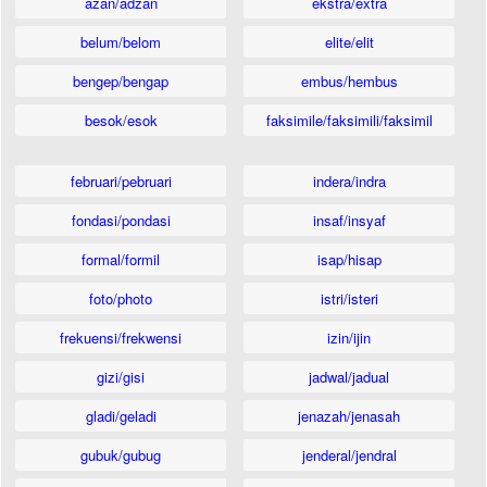
azan/adzan
ekstra/extra
belum/belom
elite/elit
bengep/bengap
embus/hembus
besok/esok
faksimile/faksimili/faksimil
februari/pebruari
indera/indra
fondasi/pondasi
insaf/insyaf
formal/formil
isap/hisap
foto/photo
istri/isteri
frekuensi/frekwensi
izin/ijin
gizi/gisi
jadwal/jadual
gladi/geladi
jenazah/jenasah
gubuk/gubug
jenderal/jendral