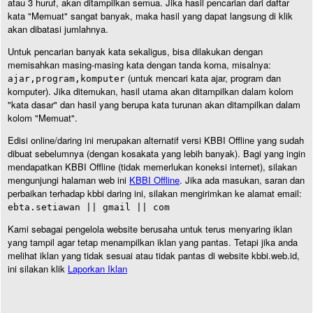
atau 3 huruf, akan ditampilkan semua. Jika hasil pencarian dari daftar
kata "Memuat" sangat banyak, maka hasil yang dapat langsung di klik
akan dibatasi jumlahnya.
Untuk pencarian banyak kata sekaligus, bisa dilakukan dengan
memisahkan masing-masing kata dengan tanda koma, misalnya:
(untuk mencari kata ajar, program dan
ajar,program,komputer
komputer). Jika ditemukan, hasil utama akan ditampilkan dalam kolom
"kata dasar" dan hasil yang berupa kata turunan akan ditampilkan dalam
kolom "Memuat".
Edisi online/daring ini merupakan alternatif versi KBBI Offline yang sudah
dibuat sebelumnya (dengan kosakata yang lebih banyak). Bagi yang ingin
mendapatkan KBBI Offline (tidak memerlukan koneksi internet), silakan
mengunjungi halaman web ini
KBBI Offline
. Jika ada masukan, saran dan
perbaikan terhadap kbbi daring ini, silakan mengirimkan ke alamat email:
ebta.setiawan || gmail || com
Kami sebagai pengelola website berusaha untuk terus menyaring iklan
yang tampil agar tetap menampilkan iklan yang pantas. Tetapi jika anda
melihat iklan yang tidak sesuai atau tidak pantas di website kbbi.web.id,
ini silakan klik
Laporkan Iklan