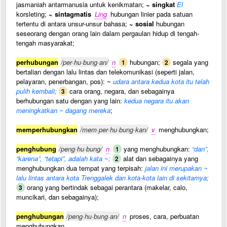
jasmaniah antarmanusia untuk kenikmatan;
~ singkat
El
korsleting;
~ sintagmatis
Ling
hubungan linier pada satuan
tertentu di antara unsur-unsur bahasa;
~ sosial
hubungan
seseorang dengan orang lain dalam pergaulan hidup di tengah-
tengah masyarakat;
perhubungan
/per·hu·bung·an/
n
hubungan;
segala yang
1
2
bertalian dengan lalu lintas dan telekomunikasi (seperti jalan,
pelayaran, penerbangan, pos): ~
udara antara kedua kota itu telah
pulih kembali;
cara orang, negara, dan sebagainya
3
berhubungan satu dengan yang lain:
kedua negara itu akan
meningkatkan ~ dagang mereka
;
memperhubungkan
/mem·per·hu·bung·kan/
v
menghubungkan;
penghubung
/peng·hu·bung/
n
yang menghubungkan:
“dan”,
1
“karena”, “tetapi”, adalah kata ~;
alat dan sebagainya yang
2
menghubungkan dua tempat yang terpisah:
jalan ini merupakan ~
lalu lintas antara kota Trenggalek dan kota-kota lain di sekitarnya;
orang yang bertindak sebagai perantara (makelar, calo,
3
muncikari, dan sebagainya);
penghubungan
/peng·hu·bung·an/
n
proses, cara, perbuatan
menghubungkan