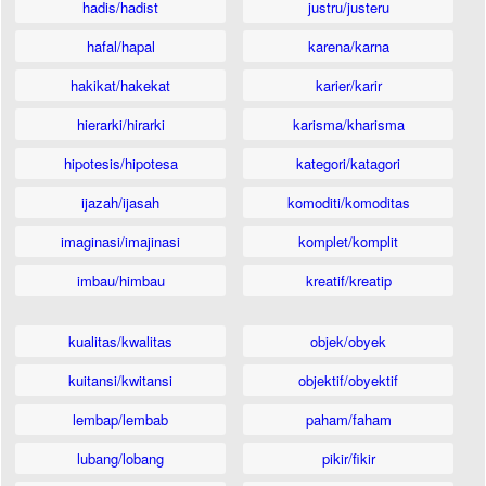
hadis/hadist
justru/justeru
hafal/hapal
karena/karna
hakikat/hakekat
karier/karir
hierarki/hirarki
karisma/kharisma
hipotesis/hipotesa
kategori/katagori
ijazah/ijasah
komoditi/komoditas
imaginasi/imajinasi
komplet/komplit
imbau/himbau
kreatif/kreatip
kualitas/kwalitas
objek/obyek
kuitansi/kwitansi
objektif/obyektif
lembap/lembab
paham/faham
lubang/lobang
pikir/fikir