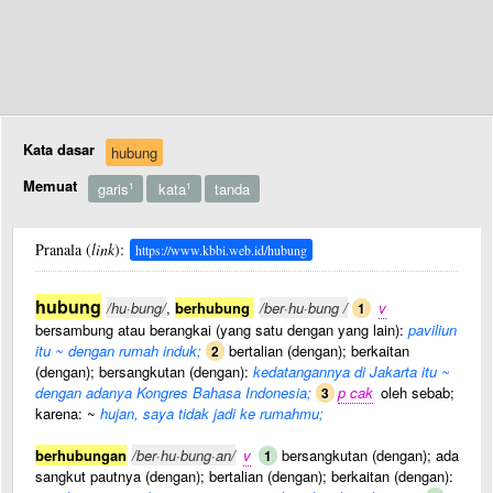
Kata dasar
hubung
Memuat
garis
kata
tanda
1
1
Pranala (
link
):
https://www.kbbi.web.id/hubung
hubung
/hu·bung/
,
berhubung
/ber·hu·bung /
v
1
bersambung atau berangkai (yang satu dengan yang lain):
paviliun
itu ~ dengan rumah induk;
bertalian (dengan); berkaitan
2
(dengan); bersangkutan (dengan):
kedatangannya di Jakarta itu ~
dengan adanya Kongres Bahasa Indonesia;
p cak
oleh sebab;
3
karena: ~
hujan, saya tidak jadi ke rumahmu;
berhubungan
/ber·hu·bung·an/
v
bersangkutan (dengan); ada
1
sangkut pautnya (dengan); bertalian (dengan); berkaitan (dengan):