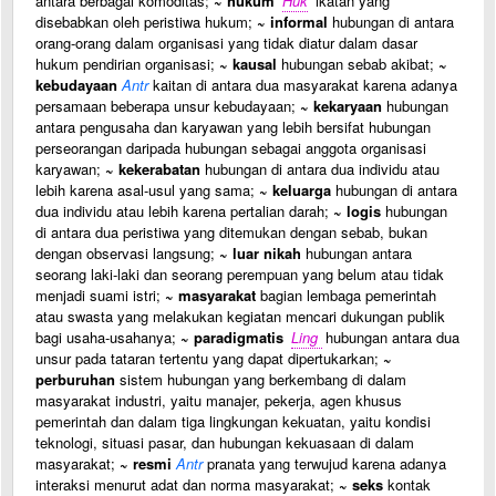
antara berbagai komoditas;
~ hukum
Huk
ikatan yang
disebabkan oleh peristiwa hukum;
~ informal
hubungan di antara
orang-orang dalam organisasi yang tidak diatur dalam dasar
hukum pendirian organisasi;
~ kausal
hubungan sebab akibat;
~
kebudayaan
Antr
kaitan di antara dua masyarakat karena adanya
persamaan beberapa unsur kebudayaan;
~ kekaryaan
hubungan
antara pengusaha dan karyawan yang lebih bersifat hubungan
perseorangan daripada hubungan sebagai anggota organisasi
karyawan;
~ kekerabatan
hubungan di antara dua individu atau
lebih karena asal-usul yang sama;
~ keluarga
hubungan di antara
dua individu atau lebih karena pertalian darah;
~ logis
hubungan
di antara dua peristiwa yang ditemukan dengan sebab, bukan
dengan observasi langsung;
~ luar nikah
hubungan antara
seorang laki-laki dan seorang perempuan yang belum atau tidak
menjadi suami istri;
~ masyarakat
bagian lembaga pemerintah
atau swasta yang melakukan kegiatan mencari dukungan publik
bagi usaha-usahanya;
~ paradigmatis
Ling
hubungan antara dua
unsur pada tataran tertentu yang dapat dipertukarkan;
~
perburuhan
sistem hubungan yang berkembang di dalam
masyarakat industri, yaitu manajer, pekerja, agen khusus
pemerintah dan dalam tiga lingkungan kekuatan, yaitu kondisi
teknologi, situasi pasar, dan hubungan kekuasaan di dalam
masyarakat;
~ resmi
Antr
pranata yang terwujud karena adanya
interaksi menurut adat dan norma masyarakat;
~ seks
kontak