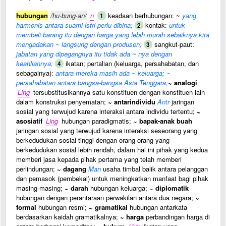
hubungan
/hu·bung·an/
n
keadaan berhubungan: ~
yang
1
harmonis antara suami istri perlu dibina;
kontak:
untuk
2
membeli barang itu dengan harga yang lebih murah sebaiknya kita
mengadakan ~ langsung dengan produsen;
sangkut-paut:
3
jabatan yang dipegangnya itu tidak ada ~ nya dengan
keahliannya;
ikatan; pertalian (keluarga, persahabatan, dan
4
sebagainya):
antara mereka masih ada ~ keluarga; ~
persahabatan antara bangsa-bangsa Asia Tenggara;
~ analogi
Ling
tersubstitusikannya satu konstituen dengan konstituen lain
dalam konstruksi penyematan;
~ antarindividu
Antr
jaringan
sosial yang terwujud karena interaksi antara individu tertentu;
~
asosiatif
Ling
hubungan paradigmatis;
~ bapak-anak buah
jaringan sosial yang terwujud karena interaksi seseorang yang
berkedudukan sosial tinggi dengan orang-orang yang
berkedudukan sosial lebih rendah, dalam hal ini pihak yang kedua
memberi jasa kepada pihak pertama yang telah memberi
perlindungan;
~ dagang
Man
usaha timbal balik antara pelanggan
dan pemasok (pembekal) untuk meningkatkan manfaat bagi pihak
masing-masing;
~ darah
hubungan keluarga;
~ diplomatik
hubungan dengan perantaraan perwakilan antara dua negara;
~
formal
hubungan resmi;
~ gramatikal
hubungan antarkata
berdasarkan kaidah gramatikalnya;
~ harga
perbandingan harga di