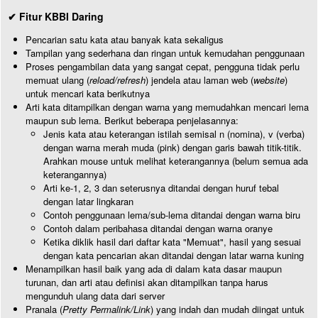
✔ Fitur KBBI Daring
Pencarian satu kata atau banyak kata sekaligus
Tampilan yang sederhana dan ringan untuk kemudahan penggunaan
Proses pengambilan data yang sangat cepat, pengguna tidak perlu
memuat ulang (
reload/refresh
) jendela atau laman web (
website
)
untuk mencari kata berikutnya
Arti kata ditampilkan dengan warna yang memudahkan mencari lema
maupun sub lema. Berikut beberapa penjelasannya:
Jenis kata atau keterangan istilah semisal n (nomina), v (verba)
dengan warna merah muda (pink) dengan garis bawah titik-titik.
Arahkan mouse untuk melihat keterangannya (belum semua ada
keterangannya)
Arti ke-1, 2, 3 dan seterusnya ditandai dengan huruf tebal
dengan latar lingkaran
Contoh penggunaan lema/sub-lema ditandai dengan warna biru
Contoh dalam peribahasa ditandai dengan warna oranye
Ketika diklik hasil dari daftar kata "Memuat", hasil yang sesuai
dengan kata pencarian akan ditandai dengan latar warna kuning
Menampilkan hasil baik yang ada di dalam kata dasar maupun
turunan, dan arti atau definisi akan ditampilkan tanpa harus
mengunduh ulang data dari server
Pranala (
Pretty Permalink/Link
) yang indah dan mudah diingat untuk