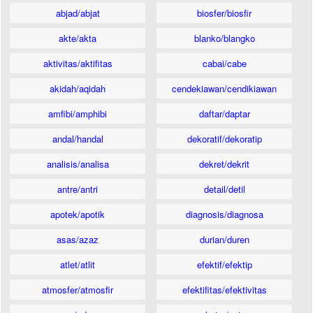
abjad/abjat
biosfer/biosfir
akte/akta
blanko/blangko
aktivitas/aktifitas
cabai/cabe
akidah/aqidah
cendekiawan/cendikiawan
amfibi/amphibi
daftar/daptar
andal/handal
dekoratif/dekoratip
analisis/analisa
dekret/dekrit
antre/antri
detail/detil
apotek/apotik
diagnosis/diagnosa
asas/azaz
durian/duren
atlet/atlit
efektif/efektip
atmosfer/atmosfir
efektifitas/efektivitas