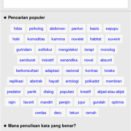
★ Pencarian populer
fobia
psikolog
abdomen
pantun
basis
sepupu
hobi
komoditas
karmina
novelet
habitat
suvenir
gurindam
solilokui
mengoleksi
terapi
monolog
semburat
inisiatif
senandika
novel
absurd
berkonsultasi
adaptasi
rasional
kontras
toraks
replikasi
abstrak
hayati
antologi
polkadot
membran
predator
panik
dialog
populasi
kreatif
abjad-atau-abjat
rajin
favorit
mandiri
perajin
jujur
gundah
optimis
cerdas
deru
tekun
ramah
★ Mana penulisan kata yang benar?