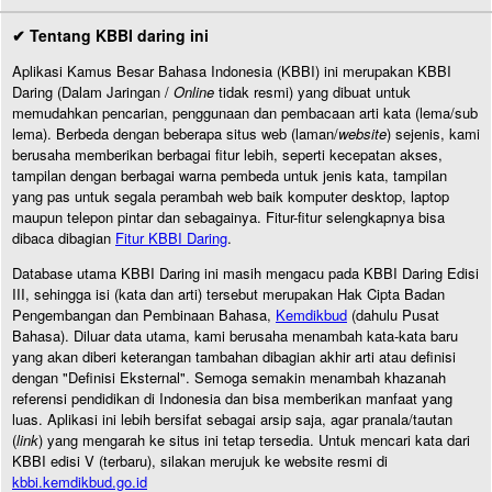
✔ Tentang KBBI daring ini
Aplikasi Kamus Besar Bahasa Indonesia (KBBI) ini merupakan KBBI
Daring (Dalam Jaringan /
Online
tidak resmi) yang dibuat untuk
memudahkan pencarian, penggunaan dan pembacaan arti kata (lema/sub
lema). Berbeda dengan beberapa situs web (laman/
website
) sejenis, kami
berusaha memberikan berbagai fitur lebih, seperti kecepatan akses,
tampilan dengan berbagai warna pembeda untuk jenis kata, tampilan
yang pas untuk segala perambah web baik komputer desktop, laptop
maupun telepon pintar dan sebagainya. Fitur-fitur selengkapnya bisa
dibaca dibagian
Fitur KBBI Daring
.
Database utama KBBI Daring ini masih mengacu pada KBBI Daring Edisi
III, sehingga isi (kata dan arti) tersebut merupakan Hak Cipta Badan
Pengembangan dan Pembinaan Bahasa,
Kemdikbud
(dahulu Pusat
Bahasa). Diluar data utama, kami berusaha menambah kata-kata baru
yang akan diberi keterangan tambahan dibagian akhir arti atau definisi
dengan "Definisi Eksternal". Semoga semakin menambah khazanah
referensi pendidikan di Indonesia dan bisa memberikan manfaat yang
luas. Aplikasi ini lebih bersifat sebagai arsip saja, agar pranala/tautan
(
link
) yang mengarah ke situs ini tetap tersedia. Untuk mencari kata dari
KBBI edisi V (terbaru), silakan merujuk ke website resmi di
kbbi.kemdikbud.go.id