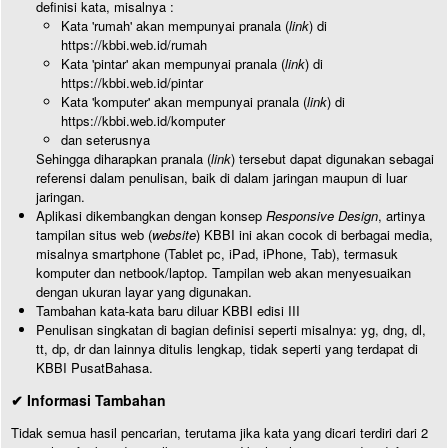
definisi kata, misalnya :
Kata 'rumah' akan mempunyai pranala (
link
) di
https://kbbi.web.id/rumah
Kata 'pintar' akan mempunyai pranala (
link
) di
https://kbbi.web.id/pintar
Kata 'komputer' akan mempunyai pranala (
link
) di
https://kbbi.web.id/komputer
dan seterusnya
Sehingga diharapkan pranala (
link
) tersebut dapat digunakan sebagai
referensi dalam penulisan, baik di dalam jaringan maupun di luar
jaringan.
Aplikasi dikembangkan dengan konsep
Responsive Design
, artinya
tampilan situs web (
website
) KBBI ini akan cocok di berbagai media,
misalnya smartphone (Tablet pc, iPad, iPhone, Tab), termasuk
komputer dan netbook/laptop. Tampilan web akan menyesuaikan
dengan ukuran layar yang digunakan.
Tambahan kata-kata baru diluar KBBI edisi III
Penulisan singkatan di bagian definisi seperti misalnya: yg, dng, dl,
tt, dp, dr dan lainnya ditulis lengkap, tidak seperti yang terdapat di
KBBI PusatBahasa.
✔ Informasi Tambahan
Tidak semua hasil pencarian, terutama jika kata yang dicari terdiri dari 2