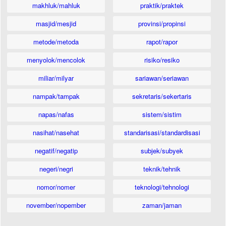
makhluk/mahluk
praktik/praktek
masjid/mesjid
provinsi/propinsi
metode/metoda
rapot/rapor
menyolok/mencolok
risiko/resiko
miliar/milyar
sariawan/seriawan
nampak/tampak
sekretaris/sekertaris
napas/nafas
sistem/sistim
nasihat/nasehat
standarisasi/standardisasi
negatif/negatip
subjek/subyek
negeri/negri
teknik/tehnik
nomor/nomer
teknologi/tehnologi
november/nopember
zaman/jaman