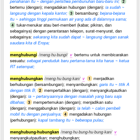
penahanan itu ~ dengan peristiwa pembunuhan baru-baru ini;
2
bertemu (dengan); mengadakan hubungan (dengan):
ia sudah ~
langsung dengan kepala kantor;
bersambung:
bejana-bejana
3
itu ~ sehingga tinggi permukaan air yang ada di dalamnya sama;
tukar-menukar atau beri-memberi (kabar, pikiran, dan
4
sebagainya) dengan perantaraan telepon, surat-menyurat, dan
sebagainya:
sekarang kita sudah dapat ~ langsung dengan sanak
saudara kita di Eropa;
menghubungi
/meng·hu·bungi/
v
bertemu untuk membicarakan
sesuatu:
sebagai penduduk baru pertama-tama kita harus ~ ketua
RT setempat;
menghubungkan
/meng·hu·bung·kan/
v
menjadikan
1
berhubungan (bersambungan); menyambungkan:
garis itu ~ titik A
dengan titik B;
mempertalikan (dengan); menyangkutpautkan
2
(dengan):
ia ~ pertanyaannya dengan masalah yang baru saja
dibahas;
mempertemukan (dengan); menjadikan satu
3
(dengan); menggabungkan (dengan):
ia telah ~ calon pembeli
mobil itu dengan penjualnya;
mengadakan hubungan
4
(perhubungan):
kapal tambang itu ~ beberapa pulau;
menghubung-hubungkan
/meng·hu·bung-hu·bung·kan/
v
menyangkutpautkan; menghubungkan;