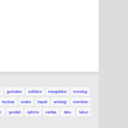
r
gurindam
solilokui
mengoleksi
monolog
kontras
toraks
hayati
antologi
membran
r
gundah
optimis
cerdas
deru
tekun