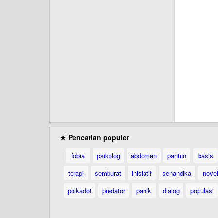
★ Pencarian populer
fobia
psikolog
abdomen
pantun
basis
terapi
semburat
inisiatif
senandika
novel
polkadot
predator
panik
dialog
populasi