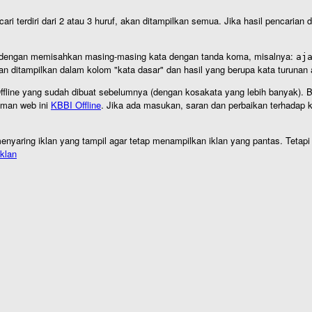
cari terdiri dari 2 atau 3 huruf, akan ditampilkan semua. Jika hasil pencarian
an dengan memisahkan masing-masing kata dengan tanda koma, misalnya:
aj
an ditampilkan dalam kolom "kata dasar" dan hasil yang berupa kata turuna
I Offline yang sudah dibuat sebelumnya (dengan kosakata yang lebih banyak). 
aman web ini
KBBI Offline
. Jika ada masukan, saran dan perbaikan terhadap kb
nyaring iklan yang tampil agar tetap menampilkan iklan yang pantas. Tetapi j
klan