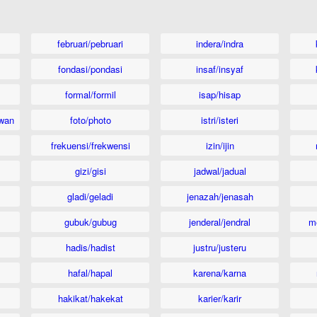
februari/pebruari
indera/indra
fondasi/pondasi
insaf/insyaf
formal/formil
isap/hisap
wan
foto/photo
istri/isteri
frekuensi/frekwensi
izin/ijin
gizi/gisi
jadwal/jadual
gladi/geladi
jenazah/jenasah
gubuk/gubug
jenderal/jendral
m
hadis/hadist
justru/justeru
hafal/hapal
karena/karna
hakikat/hakekat
karier/karir