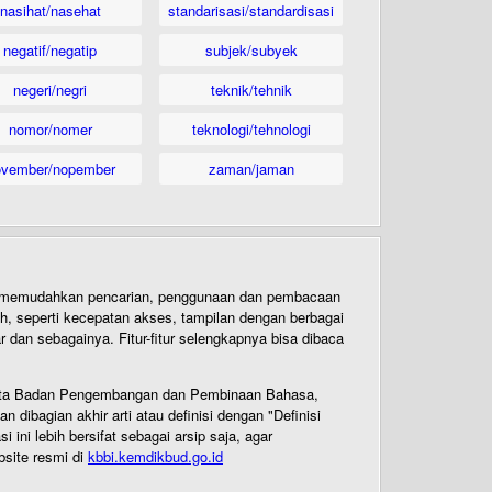
nasihat/nasehat
standarisasi/standardisasi
negatif/negatip
subjek/subyek
negeri/negri
teknik/tehnik
nomor/nomer
teknologi/tehnologi
ovember/nopember
zaman/jaman
uk memudahkan pencarian, penggunaan dan pembacaan
ih, seperti kecepatan akses, tampilan dengan berbagai
dan sebagainya. Fitur-fitur selengkapnya bisa dibaca
 Cipta Badan Pengembangan dan Pembinaan Bahasa,
ibagian akhir arti atau definisi dengan "Definisi
ni lebih bersifat sebagai arsip saja, agar
bsite resmi di
kbbi.kemdikbud.go.id