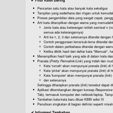
✔ Fitur KBBI Daring
Pencarian satu kata atau banyak kata sekaligus
Tampilan yang sederhana dan ringan untuk kemud
Proses pengambilan data yang sangat cepat, pengg
Arti kata ditampilkan dengan warna yang memudah
Jenis kata atau keterangan istilah semisal n (
semua ada keterangannya)
Arti ke-1, 2, 3 dan seterusnya ditandai dengan h
Contoh penggunaan lema/sub-lema ditandai den
Contoh dalam peribahasa ditandai dengan warn
Ketika diklik hasil dari daftar kata "Memuat", 
Menampilkan hasil baik yang ada di dalam kata dasa
Pranala (
Pretty Permalink/Link
) yang indah dan muda
Kata 'rumah' akan mempunyai pranala (
link
) di
Kata 'pintar' akan mempunyai pranala (
link
) di 
Kata 'komputer' akan mempunyai pranala (
link
)
dan seterusnya
Sehingga diharapkan pranala (
link
) tersebut dapat d
Aplikasi dikembangkan dengan konsep
Responsive
Tab), termasuk komputer dan netbook/laptop. Tamp
Tambahan kata-kata baru diluar KBBI edisi III
Penulisan singkatan di bagian definisi seperti misal
✔ Informasi Tambahan