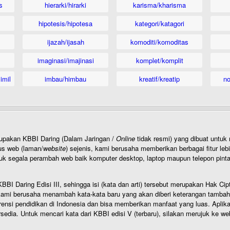
s
hierarki/hirarki
karisma/kharisma
hipotesis/hipotesa
kategori/katagori
ijazah/ijasah
komoditi/komoditas
imaginasi/imajinasi
komplet/komplit
imil
imbau/himbau
kreatif/kreatip
n
rupakan KBBI Daring (Dalam Jaringan /
Online
tidak resmi) yang dibuat unt
us web (laman/
website
) sejenis, kami berusaha memberikan berbagai fitur leb
uk segala perambah web baik komputer desktop, laptop maupun telepon pintar 
BI Daring Edisi III, sehingga isi (kata dan arti) tersebut merupakan Hak
ami berusaha menambah kata-kata baru yang akan diberi keterangan tambahan d
 pendidikan di Indonesia dan bisa memberikan manfaat yang luas. Aplikasi i
rsedia. Untuk mencari kata dari KBBI edisi V (terbaru), silakan merujuk ke we