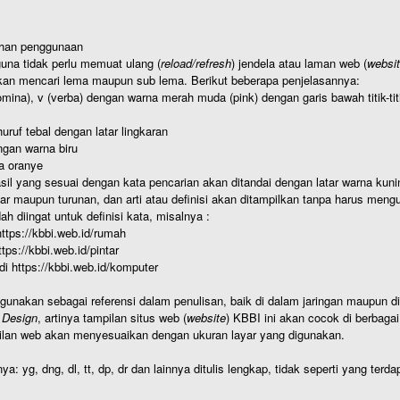
ahan penggunaan
una tidak perlu memuat ulang (
reload/refresh
) jendela atau laman web (
websi
kan mencari lema maupun sub lema. Berikut beberapa penjelasannya:
nomina), v (verba) dengan warna merah muda (pink) dengan garis bawah titik-
uruf tebal dengan latar lingkaran
gan warna biru
a oranye
hasil yang sesuai dengan kata pencarian akan ditandai dengan latar warna kuni
r maupun turunan, dan arti atau definisi akan ditampilkan tanpa harus mengu
h diingat untuk definisi kata, misalnya :
 https://kbbi.web.id/rumah
https://kbbi.web.id/pintar
 di https://kbbi.web.id/komputer
igunakan sebagai referensi dalam penulisan, baik di dalam jaringan maupun di 
 Design
, artinya tampilan situs web (
website
) KBBI ini akan cocok di berbaga
ilan web akan menyesuaikan dengan ukuran layar yang digunakan.
nya: yg, dng, dl, tt, dp, dr dan lainnya ditulis lengkap, tidak seperti yang te