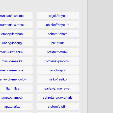
kualitas/kwalitas
objek/obyek
kuitansi/kwitansi
objektif/obyektif
lembap/lembab
paham/faham
lubang/lobang
pikir/fikir
makhluk/mahluk
praktik/praktek
masjid/mesjid
provinsi/propinsi
metode/metoda
rapot/rapor
enyolok/mencolok
risiko/resiko
miliar/milyar
sariawan/seriawan
nampak/tampak
sekretaris/sekertaris
napas/nafas
sistem/sistim