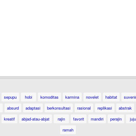
sepupu
hobi
komoditas
karmina
novelet
habitat
suveni
absurd
adaptasi
berkonsultasi
rasional
replikasi
abstrak
kreatif
abjad-atau-abjat
rajin
favorit
mandiri
perajin
juju
ramah