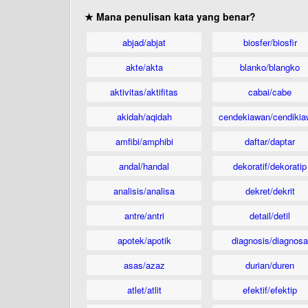
★ Mana penulisan kata yang benar?
abjad/abjat
biosfer/biosfir
akte/akta
blanko/blangko
aktivitas/aktifitas
cabai/cabe
akidah/aqidah
cendekiawan/cendikia
amfibi/amphibi
daftar/daptar
andal/handal
dekoratif/dekoratip
analisis/analisa
dekret/dekrit
antre/antri
detail/detil
apotek/apotik
diagnosis/diagnosa
asas/azaz
durian/duren
atlet/atlit
efektif/efektip