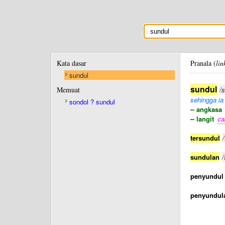
Kata dasar
Pranala (
lin
sundul
sundul
Memuat
/
sehingga ia 
sondol ? sundul
-- angkasa
-- langit
ca
tersundul
sundulan
/
penyundul
penyundul