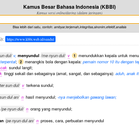
Kamus Besar Bahasa Indonesia (KBBI)
Kamus versi online/daring (dalam jaringan)
Bisa lebih dari satu, contoh:
ambyar,terjemah,integritas,sinonim,efektif,analisis
k
):
https://www.kbbi.web.id/sundul
sun·dul/
v,
menyundul
/me·nyun·dul/
v
menundukkan kepala untuk menu
1
terpental
;
menangkis bola dengan kepala:
pemain nomor 10 itu dengan te
2
cak
sundul langit;
k
tinggi sekali dan sebagainya (amat, sangat, dan sebagainya):
aduh, anak i
/ter·sun·dul/
v
terkena sundul;
sun·dul·an/
n
hasil menyundul;
-nya menjebolkan gawang lawan;
/pe·nyun·dul/
n
orang yang menyundul;
an
/pe·nyun·dul·an/
n
proses, cara, perbuatan menyundul