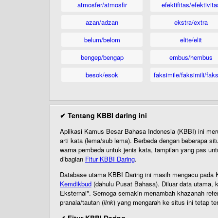
atmosfer/atmosfir
efektifitas/efektivita
azan/adzan
ekstra/extra
belum/belom
elite/elit
bengep/bengap
embus/hembus
besok/esok
faksimile/faksimili/faks
✔ Tentang KBBI daring ini
Aplikasi Kamus Besar Bahasa Indonesia (KBBI) ini me
arti kata (lema/sub lema). Berbeda dengan beberapa sit
warna pembeda untuk jenis kata, tampilan yang pas unt
dibagian
Fitur KBBI Daring
.
Database utama KBBI Daring ini masih mengacu pada KB
Kemdikbud
(dahulu Pusat Bahasa). Diluar data utama, k
Eksternal". Semoga semakin menambah khazanah referensi
pranala/tautan (
link
) yang mengarah ke situs ini tetap te