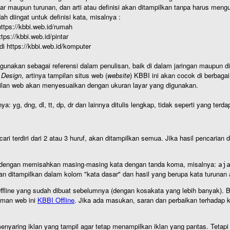
r maupun turunan, dan arti atau definisi akan ditampilkan tanpa harus mengu
h diingat untuk definisi kata, misalnya :
 https://kbbi.web.id/rumah
https://kbbi.web.id/pintar
 di https://kbbi.web.id/komputer
igunakan sebagai referensi dalam penulisan, baik di dalam jaringan maupun di 
 Design
, artinya tampilan situs web (
website
) KBBI ini akan cocok di berbaga
ilan web akan menyesuaikan dengan ukuran layar yang digunakan.
nya: yg, dng, dl, tt, dp, dr dan lainnya ditulis lengkap, tidak seperti yang te
cari terdiri dari 2 atau 3 huruf, akan ditampilkan semua. Jika hasil pencarian
an dengan memisahkan masing-masing kata dengan tanda koma, misalnya:
aj
an ditampilkan dalam kolom "kata dasar" dan hasil yang berupa kata turuna
I Offline yang sudah dibuat sebelumnya (dengan kosakata yang lebih banyak). 
aman web ini
KBBI Offline
. Jika ada masukan, saran dan perbaikan terhadap kb
nyaring iklan yang tampil agar tetap menampilkan iklan yang pantas. Tetapi j