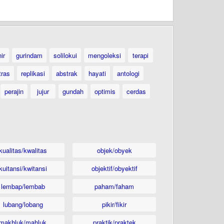
ir
gurindam
solilokui
mengoleksi
terapi
tras
replikasi
abstrak
hayati
antologi
perajin
jujur
gundah
optimis
cerdas
kualitas/kwalitas
objek/obyek
kuitansi/kwitansi
objektif/obyektif
lembap/lembab
paham/faham
lubang/lobang
pikir/fikir
makhluk/mahluk
praktik/praktek