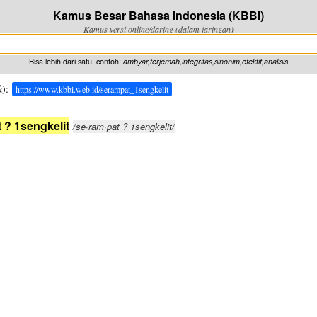
Kamus Besar Bahasa Indonesia (KBBI)
Kamus versi online/daring (dalam jaringan)
Bisa lebih dari satu, contoh:
ambyar,terjemah,integritas,sinonim,efektif,analisis
k
):
https://www.kbbi.web.id/serampat_1sengkelit
 ? 1sengkelit
/se·ram·pat ? 1sengkelit/