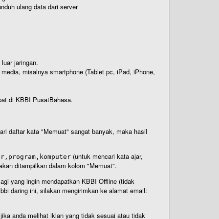
nduh ulang data dari server
luar jaringan.
i media, misalnya smartphone (Tablet pc, iPad, iPhone,
rdapat di KBBI PusatBahasa.
 dari daftar kata "Memuat" sangat banyak, maka hasil
(untuk mencari kata ajar,
ar,program,komputer
n akan ditampilkan dalam kolom "Memuat".
Bagi yang ingin mendapatkan KBBI Offline (tidak
bi daring ini, silakan mengirimkan ke alamat email:
ika anda melihat iklan yang tidak sesuai atau tidak