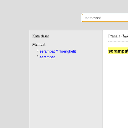
Kata dasar
Pranala (
lin
Memuat
serampat
serampat ? 1sengkelit
serampat