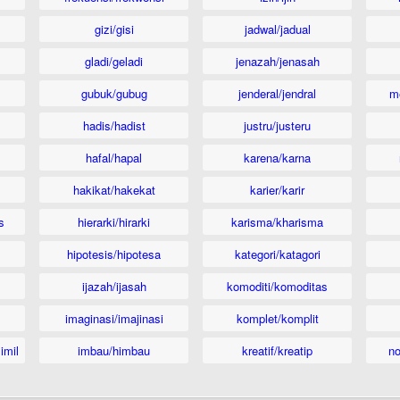
gizi/gisi
jadwal/jadual
gladi/geladi
jenazah/jenasah
gubuk/gubug
jenderal/jendral
m
hadis/hadist
justru/justeru
hafal/hapal
karena/karna
hakikat/hakekat
karier/karir
s
hierarki/hirarki
karisma/kharisma
hipotesis/hipotesa
kategori/katagori
ijazah/ijasah
komoditi/komoditas
imaginasi/imajinasi
komplet/komplit
imil
imbau/himbau
kreatif/kreatip
n