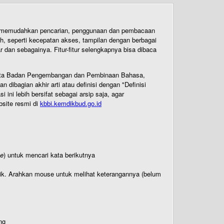
uk memudahkan pencarian, penggunaan dan pembacaan
ih, seperti kecepatan akses, tampilan dengan berbagai
dan sebagainya. Fitur-fitur selengkapnya bisa dibaca
 Cipta Badan Pengembangan dan Pembinaan Bahasa,
ibagian akhir arti atau definisi dengan "Definisi
ni lebih bersifat sebagai arsip saja, agar
bsite resmi di
kbbi.kemdikbud.go.id
te
) untuk mencari kata berikutnya
titik. Arahkan mouse untuk melihat keterangannya (belum
ng