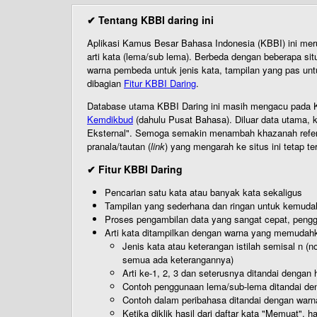
✔ Tentang KBBI daring ini
Aplikasi Kamus Besar Bahasa Indonesia (KBBI) ini me
arti kata (lema/sub lema). Berbeda dengan beberapa sit
warna pembeda untuk jenis kata, tampilan yang pas unt
dibagian
Fitur KBBI Daring
.
Database utama KBBI Daring ini masih mengacu pada KB
Kemdikbud
(dahulu Pusat Bahasa). Diluar data utama, k
Eksternal". Semoga semakin menambah khazanah referensi
pranala/tautan (
link
) yang mengarah ke situs ini tetap te
✔ Fitur KBBI Daring
Pencarian satu kata atau banyak kata sekaligus
Tampilan yang sederhana dan ringan untuk kemud
Proses pengambilan data yang sangat cepat, pengg
Arti kata ditampilkan dengan warna yang memudah
Jenis kata atau keterangan istilah semisal n (
semua ada keterangannya)
Arti ke-1, 2, 3 dan seterusnya ditandai dengan h
Contoh penggunaan lema/sub-lema ditandai den
Contoh dalam peribahasa ditandai dengan warn
Ketika diklik hasil dari daftar kata "Memuat", 