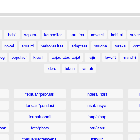
hobi
sepupu
komoditas
karmina
novelet
habitat
suven
novel
absurd
berkonsultasi
adaptasi
rasional
toraks
kon
log
populasi
kreatif
abjad-atau-abjat
rajin
favorit
mandiri
deru
tekun
ramah
februari/pebruari
indera/indra
fondasi/pondasi
insaf/insyaf
formal/formil
isap/hisap
wan
foto/photo
istri/isteri
frekuensi/frekwensi
izin/ijin