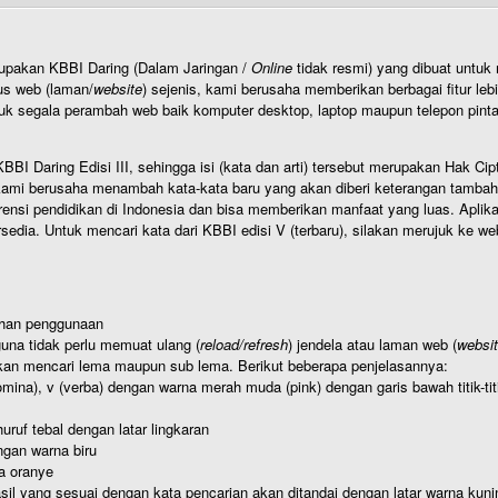
rupakan KBBI Daring (Dalam Jaringan /
Online
tidak resmi) yang dibuat unt
us web (laman/
website
) sejenis, kami berusaha memberikan berbagai fitur leb
uk segala perambah web baik komputer desktop, laptop maupun telepon pintar 
BI Daring Edisi III, sehingga isi (kata dan arti) tersebut merupakan Hak
ami berusaha menambah kata-kata baru yang akan diberi keterangan tambahan d
 pendidikan di Indonesia dan bisa memberikan manfaat yang luas. Aplikasi i
rsedia. Untuk mencari kata dari KBBI edisi V (terbaru), silakan merujuk ke we
ahan penggunaan
una tidak perlu memuat ulang (
reload/refresh
) jendela atau laman web (
websi
kan mencari lema maupun sub lema. Berikut beberapa penjelasannya:
nomina), v (verba) dengan warna merah muda (pink) dengan garis bawah titik-
uruf tebal dengan latar lingkaran
gan warna biru
a oranye
hasil yang sesuai dengan kata pencarian akan ditandai dengan latar warna kuni