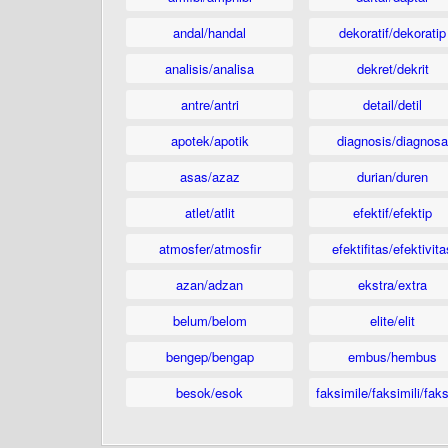
andal/handal
dekoratif/dekoratip
analisis/analisa
dekret/dekrit
antre/antri
detail/detil
apotek/apotik
diagnosis/diagnosa
asas/azaz
durian/duren
atlet/atlit
efektif/efektip
atmosfer/atmosfir
efektifitas/efektivita
azan/adzan
ekstra/extra
belum/belom
elite/elit
bengep/bengap
embus/hembus
besok/esok
faksimile/faksimili/faks