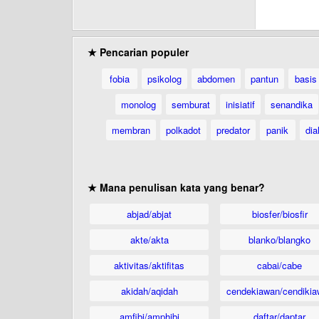
★ Pencarian populer
fobia
psikolog
abdomen
pantun
basis
monolog
semburat
inisiatif
senandika
membran
polkadot
predator
panik
dia
★ Mana penulisan kata yang benar?
abjad/abjat
biosfer/biosfir
akte/akta
blanko/blangko
aktivitas/aktifitas
cabai/cabe
akidah/aqidah
cendekiawan/cendikia
amfibi/amphibi
daftar/daptar