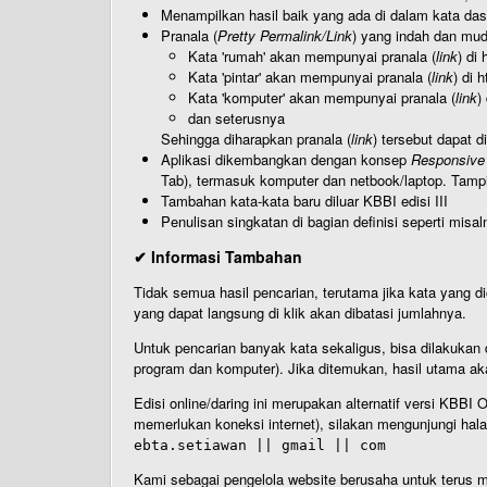
Menampilkan hasil baik yang ada di dalam kata dasa
Pranala (
Pretty Permalink/Link
) yang indah dan muda
Kata 'rumah' akan mempunyai pranala (
link
) di
Kata 'pintar' akan mempunyai pranala (
link
) di 
Kata 'komputer' akan mempunyai pranala (
link
)
dan seterusnya
Sehingga diharapkan pranala (
link
) tersebut dapat d
Aplikasi dikembangkan dengan konsep
Responsive
Tab), termasuk komputer dan netbook/laptop. Tamp
Tambahan kata-kata baru diluar KBBI edisi III
Penulisan singkatan di bagian definisi seperti misal
✔ Informasi Tambahan
Tidak semua hasil pencarian, terutama jika kata yang di
yang dapat langsung di klik akan dibatasi jumlahnya.
Untuk pencarian banyak kata sekaligus, bisa dilakuk
program dan komputer). Jika ditemukan, hasil utama ak
Edisi online/daring ini merupakan alternatif versi KBB
memerlukan koneksi internet), silakan mengunjungi hal
ebta.setiawan || gmail || com
Kami sebagai pengelola website berusaha untuk terus me