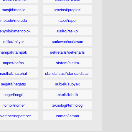
masjid/mesjid
provinsi/propinsi
metode/metoda
rapot/rapor
enyolok/mencolok
risiko/resiko
miliar/milyar
sariawan/seriawan
nampak/tampak
sekretaris/sekertaris
napas/nafas
sistem/sistim
nasihat/nasehat
standarisasi/standardisasi
negatif/negatip
subjek/subyek
negeri/negri
teknik/tehnik
nomor/nomer
teknologi/tehnologi
ovember/nopember
zaman/jaman