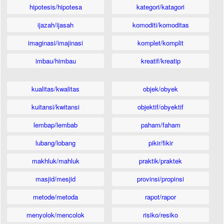
hipotesis/hipotesa
kategori/katagori
ijazah/ijasah
komoditi/komoditas
imaginasi/imajinasi
komplet/komplit
imbau/himbau
kreatif/kreatip
kualitas/kwalitas
objek/obyek
kuitansi/kwitansi
objektif/obyektif
lembap/lembab
paham/faham
lubang/lobang
pikir/fikir
makhluk/mahluk
praktik/praktek
masjid/mesjid
provinsi/propinsi
metode/metoda
rapot/rapor
menyolok/mencolok
risiko/resiko