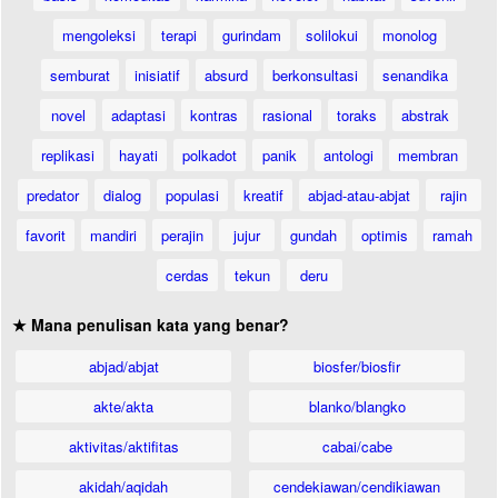
mengoleksi
terapi
gurindam
solilokui
monolog
semburat
inisiatif
absurd
berkonsultasi
senandika
novel
adaptasi
kontras
rasional
toraks
abstrak
replikasi
hayati
polkadot
panik
antologi
membran
predator
dialog
populasi
kreatif
abjad-atau-abjat
rajin
favorit
mandiri
perajin
jujur
gundah
optimis
ramah
cerdas
tekun
deru
★ Mana penulisan kata yang benar?
abjad/abjat
biosfer/biosfir
akte/akta
blanko/blangko
aktivitas/aktifitas
cabai/cabe
akidah/aqidah
cendekiawan/cendikiawan