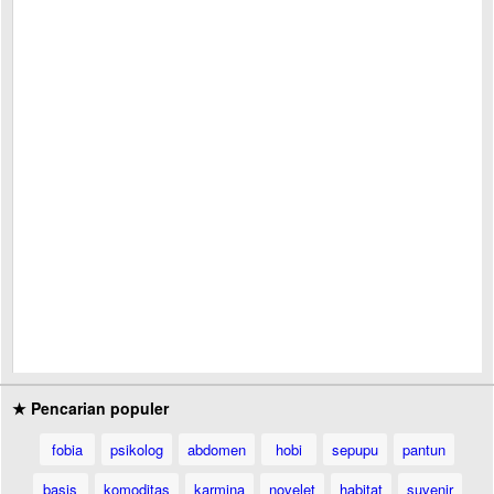
★ Pencarian populer
fobia
psikolog
abdomen
hobi
sepupu
pantun
basis
komoditas
karmina
novelet
habitat
suvenir