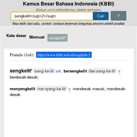
Kamus Besar Bahasa Indonesia (KBBI)
Kamus versi online/daring (dalam jaringan)
?
Bisa lebih dari satu, contoh:
ambyar,terjemah,integritas,sinonim,efektif,analisis
Kata dasar
Memuat
sengkelit
2
Pranala (
link
):
https://www.kbbi.web.id/sengkelit-2
sengkelit
2
/seng·ke·lit/
ark,
bersengkelit
/ber·seng·ke·lit/
v
berdesak-desak;
menyengkelit
/me·nyeng·ke·lit/
v
mendesak masuk; mendesak-
desak