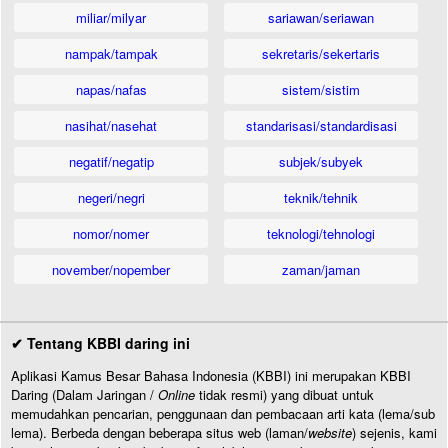
miliar/milyar
sariawan/seriawan
nampak/tampak
sekretaris/sekertaris
napas/nafas
sistem/sistim
nasihat/nasehat
standarisasi/standardisasi
negatif/negatip
subjek/subyek
negeri/negri
teknik/tehnik
nomor/nomer
teknologi/tehnologi
november/nopember
zaman/jaman
✔ Tentang KBBI daring ini
Aplikasi Kamus Besar Bahasa Indonesia (KBBI) ini merupakan KBBI
Daring (Dalam Jaringan /
Online
tidak resmi) yang dibuat untuk
memudahkan pencarian, penggunaan dan pembacaan arti kata (lema/sub
lema). Berbeda dengan beberapa situs web (laman/
website
) sejenis, kami