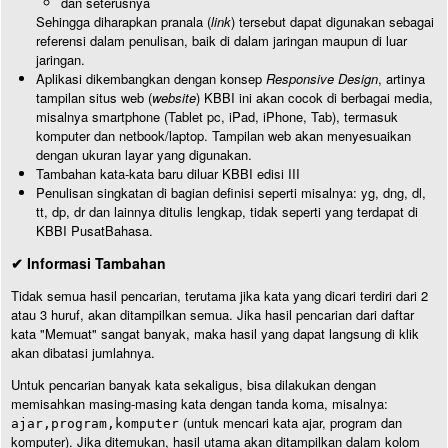
dan seterusnya
Sehingga diharapkan pranala (
link
) tersebut dapat digunakan sebagai
referensi dalam penulisan, baik di dalam jaringan maupun di luar
jaringan.
Aplikasi dikembangkan dengan konsep
Responsive Design
, artinya
tampilan situs web (
website
) KBBI ini akan cocok di berbagai media,
misalnya smartphone (Tablet pc, iPad, iPhone, Tab), termasuk
komputer dan netbook/laptop. Tampilan web akan menyesuaikan
dengan ukuran layar yang digunakan.
Tambahan kata-kata baru diluar KBBI edisi III
Penulisan singkatan di bagian definisi seperti misalnya: yg, dng, dl,
tt, dp, dr dan lainnya ditulis lengkap, tidak seperti yang terdapat di
KBBI PusatBahasa.
✔ Informasi Tambahan
Tidak semua hasil pencarian, terutama jika kata yang dicari terdiri dari 2
atau 3 huruf, akan ditampilkan semua. Jika hasil pencarian dari daftar
kata "Memuat" sangat banyak, maka hasil yang dapat langsung di klik
akan dibatasi jumlahnya.
Untuk pencarian banyak kata sekaligus, bisa dilakukan dengan
memisahkan masing-masing kata dengan tanda koma, misalnya:
(untuk mencari kata ajar, program dan
ajar,program,komputer
komputer). Jika ditemukan, hasil utama akan ditampilkan dalam kolom