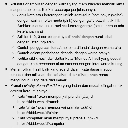
Arti kata ditampilkan dengan warna yang memudahkan mencari lema
maupun sub lema. Berikut beberapa penjelasannya:
Jenis kata atau keterangan istilah semisal n (nomina), v (verba)
dengan warna merah muda (pink) dengan garis bawah titik-titik.
Arahkan mouse untuk melihat keterangannya (belum semua ada
keterangannya)
Arti ke-1, 2, 3 dan seterusnya ditandai dengan huruf tebal
dengan latar lingkaran
Contoh penggunaan lema/sub-lema ditandai dengan warna biru
Contoh dalam peribahasa ditandai dengan warna oranye
Ketika diklik hasil dari daftar kata "Memuat", hasil yang sesuai
dengan kata pencarian akan ditandai dengan latar warna kuning
Menampilkan hasil baik yang ada di dalam kata dasar maupun
turunan, dan arti atau definisi akan ditampilkan tanpa harus
mengunduh ulang data dari server
Pranala (
Pretty Permalink/Link
) yang indah dan mudah diingat untuk
definisi kata, misalnya :
Kata 'rumah' akan mempunyai pranala (
link
) di
https://kbbi.web.id/rumah
Kata 'pintar' akan mempunyai pranala (
link
) di
https://kbbi.web.id/pintar
Kata 'komputer' akan mempunyai pranala (
link
) di
https://kbbi.web.id/komputer