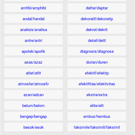
amfibi/amphibi
daftar/daptar
andal/handal
dekoratif/dekoratip
analisis/analisa
dekret/dekrit
antre/antri
detail/detil
apotek/apotik
diagnosis/diagnosa
asas/azaz
durian/duren
atlet/atlit
efektif/efektip
atmosfer/atmosfir
efektifitas/efektivitas
azan/adzan
ekstra/extra
belum/belom
elite/elit
bengep/bengap
embus/hembus
besok/esok
faksimile/faksimili/faksimil