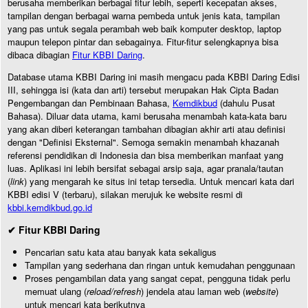
berusaha memberikan berbagai fitur lebih, seperti kecepatan akses,
tampilan dengan berbagai warna pembeda untuk jenis kata, tampilan
yang pas untuk segala perambah web baik komputer desktop, laptop
maupun telepon pintar dan sebagainya. Fitur-fitur selengkapnya bisa
dibaca dibagian
Fitur KBBI Daring
.
Database utama KBBI Daring ini masih mengacu pada KBBI Daring Edisi
III, sehingga isi (kata dan arti) tersebut merupakan Hak Cipta Badan
Pengembangan dan Pembinaan Bahasa,
Kemdikbud
(dahulu Pusat
Bahasa). Diluar data utama, kami berusaha menambah kata-kata baru
yang akan diberi keterangan tambahan dibagian akhir arti atau definisi
dengan "Definisi Eksternal". Semoga semakin menambah khazanah
referensi pendidikan di Indonesia dan bisa memberikan manfaat yang
luas. Aplikasi ini lebih bersifat sebagai arsip saja, agar pranala/tautan
(
link
) yang mengarah ke situs ini tetap tersedia. Untuk mencari kata dari
KBBI edisi V (terbaru), silakan merujuk ke website resmi di
kbbi.kemdikbud.go.id
✔ Fitur KBBI Daring
Pencarian satu kata atau banyak kata sekaligus
Tampilan yang sederhana dan ringan untuk kemudahan penggunaan
Proses pengambilan data yang sangat cepat, pengguna tidak perlu
memuat ulang (
reload/refresh
) jendela atau laman web (
website
)
untuk mencari kata berikutnya