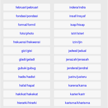
februari/pebruari
indera/indra
fondasi/pondasi
insaf/insyaf
formal/formil
isap/hisap
foto/photo
istri/isteri
frekuensi/frekwensi
izin/ijin
gizi/gisi
jadwal/jadual
gladi/geladi
jenazah/jenasah
gubuk/gubug
jenderal/jendral
hadis/hadist
justru/justeru
hafal/hapal
karena/karna
hakikat/hakekat
karier/karir
hierarki/hirarki
karisma/kharisma