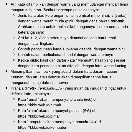
Arti kata ditampilkan dengan warna yang memudahkan mencari lema
maupun sub lema. Berikut beberapa penjelasannya:
Jenis kata atau keterangan istilah semisal n (nomina), v (verba)
dengan warna merah muda (pink) dengan garis bawah titik-titik.
Arahkan mouse untuk melihat keterangannya (belum semua ada
keterangannya)
Arti ke-1, 2, 3 dan seterusnya ditandai dengan huruf tebal
dengan latar lingkaran
Contoh penggunaan lema/sub-lema ditandai dengan warna biru
Contoh dalam peribahasa ditandai dengan warna oranye
Ketika diklik hasil dari daftar kata "Memuat", hasil yang sesuai
dengan kata pencarian akan ditandai dengan latar warna kuning
Menampilkan hasil baik yang ada di dalam kata dasar maupun
turunan, dan arti atau definisi akan ditampilkan tanpa harus
mengunduh ulang data dari server
Pranala (
Pretty Permalink/Link
) yang indah dan mudah diingat untuk
definisi kata, misalnya :
Kata 'rumah' akan mempunyai pranala (
link
) di
https://kbbi.web.id/rumah
Kata 'pintar' akan mempunyai pranala (
link
) di
https://kbbi.web.id/pintar
Kata 'komputer' akan mempunyai pranala (
link
) di
https://kbbi.web.id/komputer