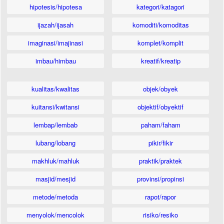
hipotesis/hipotesa
kategori/katagori
ijazah/ijasah
komoditi/komoditas
imaginasi/imajinasi
komplet/komplit
imbau/himbau
kreatif/kreatip
kualitas/kwalitas
objek/obyek
kuitansi/kwitansi
objektif/obyektif
lembap/lembab
paham/faham
lubang/lobang
pikir/fikir
makhluk/mahluk
praktik/praktek
masjid/mesjid
provinsi/propinsi
metode/metoda
rapot/rapor
menyolok/mencolok
risiko/resiko