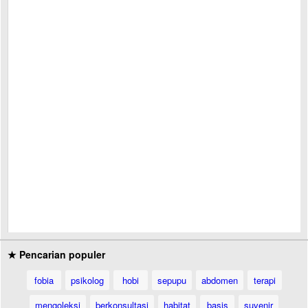
★ Pencarian populer
fobia
psikolog
hobi
sepupu
abdomen
terapi
mengoleksi
berkonsultasi
habitat
basis
suvenir