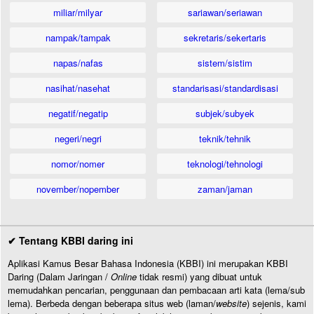
miliar/milyar
sariawan/seriawan
nampak/tampak
sekretaris/sekertaris
napas/nafas
sistem/sistim
nasihat/nasehat
standarisasi/standardisasi
negatif/negatip
subjek/subyek
negeri/negri
teknik/tehnik
nomor/nomer
teknologi/tehnologi
november/nopember
zaman/jaman
✔ Tentang KBBI daring ini
Aplikasi Kamus Besar Bahasa Indonesia (KBBI) ini merupakan KBBI
Daring (Dalam Jaringan /
Online
tidak resmi) yang dibuat untuk
memudahkan pencarian, penggunaan dan pembacaan arti kata (lema/sub
lema). Berbeda dengan beberapa situs web (laman/
website
) sejenis, kami