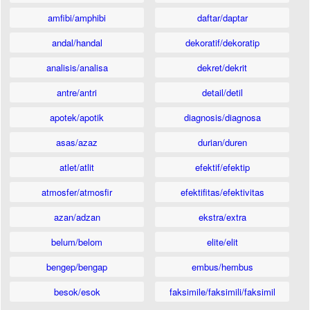
amfibi/amphibi
daftar/daptar
andal/handal
dekoratif/dekoratip
analisis/analisa
dekret/dekrit
antre/antri
detail/detil
apotek/apotik
diagnosis/diagnosa
asas/azaz
durian/duren
atlet/atlit
efektif/efektip
atmosfer/atmosfir
efektifitas/efektivitas
azan/adzan
ekstra/extra
belum/belom
elite/elit
bengep/bengap
embus/hembus
besok/esok
faksimile/faksimili/faksimil