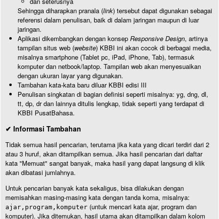
dan seterusnya
Sehingga diharapkan pranala (
link
) tersebut dapat digunakan sebagai
referensi dalam penulisan, baik di dalam jaringan maupun di luar
jaringan.
Aplikasi dikembangkan dengan konsep
Responsive Design
, artinya
tampilan situs web (
website
) KBBI ini akan cocok di berbagai media,
misalnya smartphone (Tablet pc, iPad, iPhone, Tab), termasuk
komputer dan netbook/laptop. Tampilan web akan menyesuaikan
dengan ukuran layar yang digunakan.
Tambahan kata-kata baru diluar KBBI edisi III
Penulisan singkatan di bagian definisi seperti misalnya: yg, dng, dl,
tt, dp, dr dan lainnya ditulis lengkap, tidak seperti yang terdapat di
KBBI PusatBahasa.
✔ Informasi Tambahan
Tidak semua hasil pencarian, terutama jika kata yang dicari terdiri dari 2
atau 3 huruf, akan ditampilkan semua. Jika hasil pencarian dari daftar
kata "Memuat" sangat banyak, maka hasil yang dapat langsung di klik
akan dibatasi jumlahnya.
Untuk pencarian banyak kata sekaligus, bisa dilakukan dengan
memisahkan masing-masing kata dengan tanda koma, misalnya:
(untuk mencari kata ajar, program dan
ajar,program,komputer
komputer). Jika ditemukan, hasil utama akan ditampilkan dalam kolom