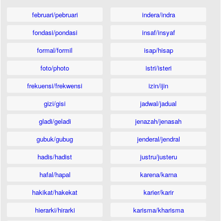
februari/pebruari
indera/indra
fondasi/pondasi
insaf/insyaf
formal/formil
isap/hisap
foto/photo
istri/isteri
frekuensi/frekwensi
izin/ijin
gizi/gisi
jadwal/jadual
gladi/geladi
jenazah/jenasah
gubuk/gubug
jenderal/jendral
hadis/hadist
justru/justeru
hafal/hapal
karena/karna
hakikat/hakekat
karier/karir
hierarki/hirarki
karisma/kharisma