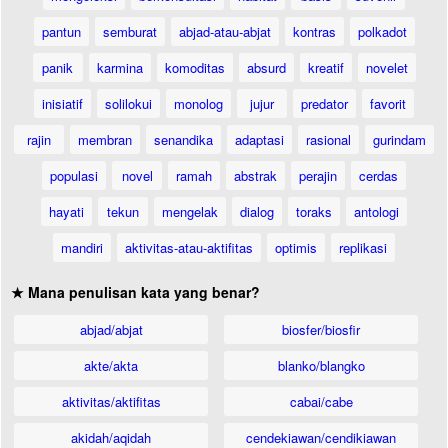
pantun
semburat
abjad-atau-abjat
kontras
polkadot
panik
karmina
komoditas
absurd
kreatif
novelet
inisiatif
solilokui
monolog
jujur
predator
favorit
rajin
membran
senandika
adaptasi
rasional
gurindam
populasi
novel
ramah
abstrak
perajin
cerdas
hayati
tekun
mengelak
dialog
toraks
antologi
mandiri
aktivitas-atau-aktifitas
optimis
replikasi
★ Mana penulisan kata yang benar?
abjad/abjat
biosfer/biosfir
akte/akta
blanko/blangko
aktivitas/aktifitas
cabai/cabe
akidah/aqidah
cendekiawan/cendikiawan