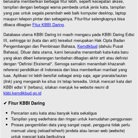
berusaha memberikan berbagai fitur lebih, seperti kecepatan akses,
tampilan dengan berbagai warna pembeda untuk jenis kata, tampilan
yang pas untuk segala perambah web baik komputer desktop, laptop
maupun telepon pintar dan sebagainya. Fitur-fitur selengkapnya bisa
dibaca dibagian
Fitur KBBI Daring
.
Database utama KBBI Daring ini masih mengacu pada KBBI Daring Edisi
III, sehingga isi (kata dan arti) tersebut merupakan Hak Cipta Badan
Pengembangan dan Pembinaan Bahasa,
Kemdikbud
(dahulu Pusat
Bahasa). Diluar data utama, kami berusaha menambah kata-kata baru
yang akan diberi keterangan tambahan dibagian akhir arti atau definisi
dengan "Definisi Eksternal". Semoga semakin menambah khazanah
referensi pendidikan di Indonesia dan bisa memberikan manfaat yang
luas. Aplikasi ini lebih bersifat sebagai arsip saja, agar pranala/tautan
(
link
) yang mengarah ke situs ini tetap tersedia. Untuk mencari kata dari
KBBI edisi V (terbaru), silakan merujuk ke website resmi di
kbbi.kemdikbud.go.id
✔ Fitur KBBI Daring
Pencarian satu kata atau banyak kata sekaligus
Tampilan yang sederhana dan ringan untuk kemudahan penggunaan
Proses pengambilan data yang sangat cepat, pengguna tidak perlu
memuat ulang (
reload/refresh
) jendela atau laman web (
website
)
untuk mencari kata berikutnya