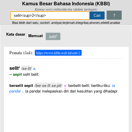
Kamus Besar Bahasa Indonesia (KBBI)
Kamus versi online/daring (dalam jaringan)
?
Bisa lebih dari satu, contoh:
ambyar,terjemah,integritas,sinonim,efektif,analisis
Kata dasar
Memuat
selit
2
Pranala (
link
):
https://www.kbbi.web.id/selit-2
selit
2
/se·lit/
a,
-- sepit
selit belit;
berselit sepit
/ber·se·lit se·pit/
v
berbelit-belit; berliku-liku:
ia
pandai -,
ia pandai melepaskan diri dari kesulitan yang dihadapi