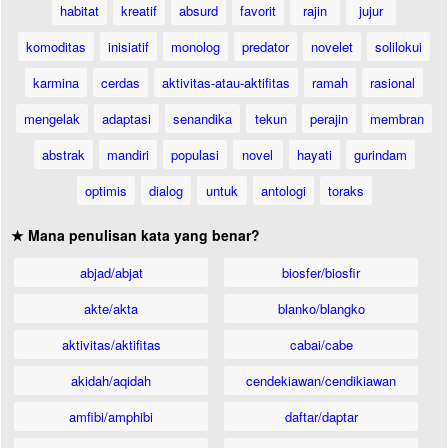
habitat
kreatif
absurd
favorit
rajin
jujur
komoditas
inisiatif
monolog
predator
novelet
solilokui
karmina
cerdas
aktivitas-atau-aktifitas
ramah
rasional
mengelak
adaptasi
senandika
tekun
perajin
membran
abstrak
mandiri
populasi
novel
hayati
gurindam
optimis
dialog
untuk
antologi
toraks
★ Mana penulisan kata yang benar?
abjad/abjat
biosfer/biosfir
akte/akta
blanko/blangko
aktivitas/aktifitas
cabai/cabe
akidah/aqidah
cendekiawan/cendikiawan
amfibi/amphibi
daftar/daptar