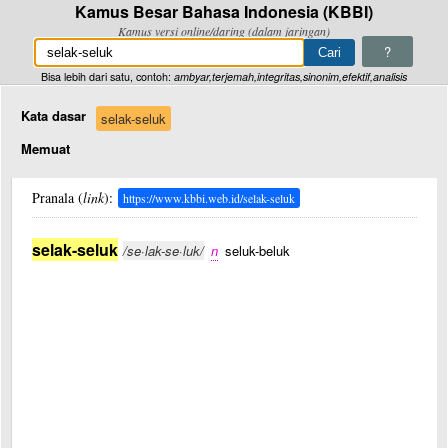
Kamus Besar Bahasa Indonesia (KBBI)
Kamus versi online/daring (dalam jaringan)
?
Bisa lebih dari satu, contoh:
ambyar,terjemah,integritas,sinonim,efektif,analisis
Kata dasar
selak-seluk
Memuat
Pranala (
link
):
https://www.kbbi.web.id/selak-seluk
selak-seluk
/se·lak-se·luk/
n
seluk-beluk