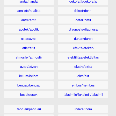
andal/handal
dekoratif/dekoratip
analisis/analisa
dekret/dekrit
antre/antri
detail/detil
apotek/apotik
diagnosis/diagnosa
asas/azaz
durian/duren
atlet/atlit
efektif/efektip
atmosfer/atmosfir
efektifitas/efektivitas
azan/adzan
ekstra/extra
belum/belom
elite/elit
bengep/bengap
embus/hembus
besok/esok
faksimile/faksimili/faksimil
februari/pebruari
indera/indra