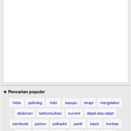
★ Pencarian populer
fobia
psikolog
hobi
sepupu
terapi
mengoleksi
abdomen
berkonsultasi
suvenir
abjad-atau-abjat
semburat
pantun
polkadot
panik
basis
kontras