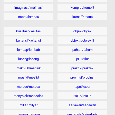
imaginasi/imajinasi
komplet/komplit
imbau/himbau
kreatif/kreatip
kualitas/kwalitas
objek/obyek
kuitansi/kwitansi
objektif/obyektif
lembap/lembab
paham/faham
lubang/lobang
pikir/fikir
makhluk/mahluk
praktik/praktek
masjid/mesjid
provinsi/propinsi
metode/metoda
rapot/rapor
menyolok/mencolok
risiko/resiko
miliar/milyar
sariawan/seriawan
nampak/tampak
sekretaris/sekertaris