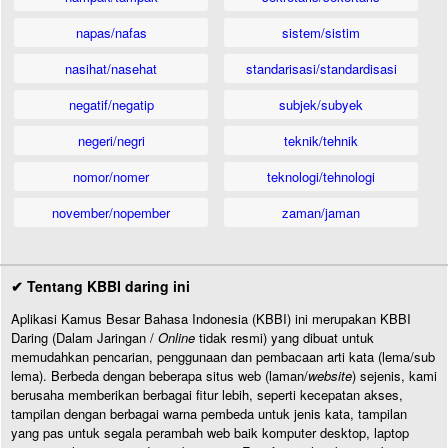
napas/nafas
sistem/sistim
nasihat/nasehat
standarisasi/standardisasi
negatif/negatip
subjek/subyek
negeri/negri
teknik/tehnik
nomor/nomer
teknologi/tehnologi
november/nopember
zaman/jaman
✔ Tentang KBBI daring ini
Aplikasi Kamus Besar Bahasa Indonesia (KBBI) ini merupakan KBBI
Daring (Dalam Jaringan /
Online
tidak resmi) yang dibuat untuk
memudahkan pencarian, penggunaan dan pembacaan arti kata (lema/sub
lema). Berbeda dengan beberapa situs web (laman/
website
) sejenis, kami
berusaha memberikan berbagai fitur lebih, seperti kecepatan akses,
tampilan dengan berbagai warna pembeda untuk jenis kata, tampilan
yang pas untuk segala perambah web baik komputer desktop, laptop