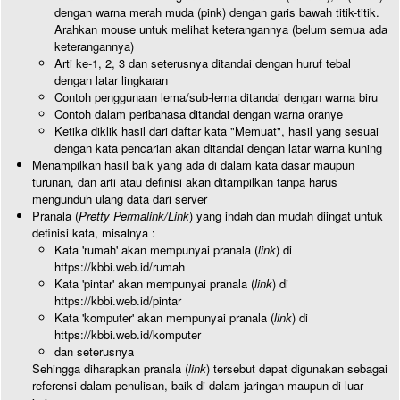
dengan warna merah muda (pink) dengan garis bawah titik-titik.
Arahkan mouse untuk melihat keterangannya (belum semua ada
keterangannya)
Arti ke-1, 2, 3 dan seterusnya ditandai dengan huruf tebal
dengan latar lingkaran
Contoh penggunaan lema/sub-lema ditandai dengan warna biru
Contoh dalam peribahasa ditandai dengan warna oranye
Ketika diklik hasil dari daftar kata "Memuat", hasil yang sesuai
dengan kata pencarian akan ditandai dengan latar warna kuning
Menampilkan hasil baik yang ada di dalam kata dasar maupun
turunan, dan arti atau definisi akan ditampilkan tanpa harus
mengunduh ulang data dari server
Pranala (
Pretty Permalink/Link
) yang indah dan mudah diingat untuk
definisi kata, misalnya :
Kata 'rumah' akan mempunyai pranala (
link
) di
https://kbbi.web.id/rumah
Kata 'pintar' akan mempunyai pranala (
link
) di
https://kbbi.web.id/pintar
Kata 'komputer' akan mempunyai pranala (
link
) di
https://kbbi.web.id/komputer
dan seterusnya
Sehingga diharapkan pranala (
link
) tersebut dapat digunakan sebagai
referensi dalam penulisan, baik di dalam jaringan maupun di luar