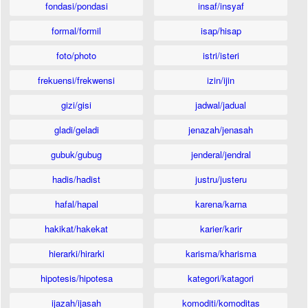
fondasi/pondasi
insaf/insyaf
formal/formil
isap/hisap
foto/photo
istri/isteri
frekuensi/frekwensi
izin/ijin
gizi/gisi
jadwal/jadual
gladi/geladi
jenazah/jenasah
gubuk/gubug
jenderal/jendral
hadis/hadist
justru/justeru
hafal/hapal
karena/karna
hakikat/hakekat
karier/karir
hierarki/hirarki
karisma/kharisma
hipotesis/hipotesa
kategori/katagori
ijazah/ijasah
komoditi/komoditas