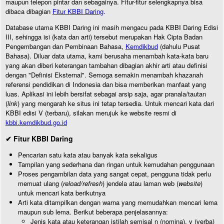
maupun telepon pintar dan sebagainya. Fitur-fitur selengkapnya bisa
dibaca dibagian
Fitur KBBI Daring
.
Database utama KBBI Daring ini masih mengacu pada KBBI Daring Edisi
III, sehingga isi (kata dan arti) tersebut merupakan Hak Cipta Badan
Pengembangan dan Pembinaan Bahasa,
Kemdikbud
(dahulu Pusat
Bahasa). Diluar data utama, kami berusaha menambah kata-kata baru
yang akan diberi keterangan tambahan dibagian akhir arti atau definisi
dengan "Definisi Eksternal". Semoga semakin menambah khazanah
referensi pendidikan di Indonesia dan bisa memberikan manfaat yang
luas. Aplikasi ini lebih bersifat sebagai arsip saja, agar pranala/tautan
(
link
) yang mengarah ke situs ini tetap tersedia. Untuk mencari kata dari
KBBI edisi V (terbaru), silakan merujuk ke website resmi di
kbbi.kemdikbud.go.id
✔ Fitur KBBI Daring
Pencarian satu kata atau banyak kata sekaligus
Tampilan yang sederhana dan ringan untuk kemudahan penggunaan
Proses pengambilan data yang sangat cepat, pengguna tidak perlu
memuat ulang (
reload/refresh
) jendela atau laman web (
website
)
untuk mencari kata berikutnya
Arti kata ditampilkan dengan warna yang memudahkan mencari lema
maupun sub lema. Berikut beberapa penjelasannya:
Jenis kata atau keterangan istilah semisal n (nomina), v (verba)