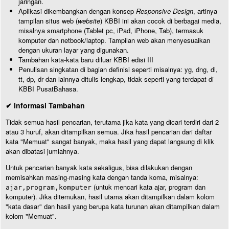
jaringan.
Aplikasi dikembangkan dengan konsep
Responsive Design
, artinya
tampilan situs web (
website
) KBBI ini akan cocok di berbagai media,
misalnya smartphone (Tablet pc, iPad, iPhone, Tab), termasuk
komputer dan netbook/laptop. Tampilan web akan menyesuaikan
dengan ukuran layar yang digunakan.
Tambahan kata-kata baru diluar KBBI edisi III
Penulisan singkatan di bagian definisi seperti misalnya: yg, dng, dl,
tt, dp, dr dan lainnya ditulis lengkap, tidak seperti yang terdapat di
KBBI PusatBahasa.
✔ Informasi Tambahan
Tidak semua hasil pencarian, terutama jika kata yang dicari terdiri dari 2
atau 3 huruf, akan ditampilkan semua. Jika hasil pencarian dari daftar
kata "Memuat" sangat banyak, maka hasil yang dapat langsung di klik
akan dibatasi jumlahnya.
Untuk pencarian banyak kata sekaligus, bisa dilakukan dengan
memisahkan masing-masing kata dengan tanda koma, misalnya:
(untuk mencari kata ajar, program dan
ajar,program,komputer
komputer). Jika ditemukan, hasil utama akan ditampilkan dalam kolom
"kata dasar" dan hasil yang berupa kata turunan akan ditampilkan dalam
kolom "Memuat".