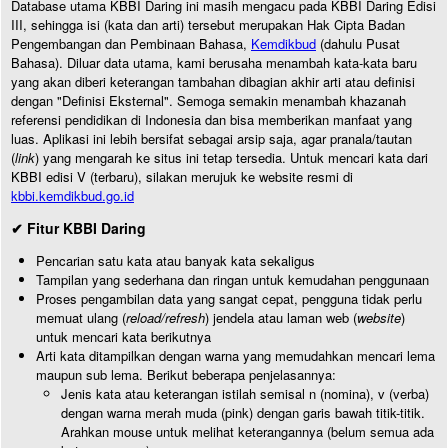
Database utama KBBI Daring ini masih mengacu pada KBBI Daring Edisi
III, sehingga isi (kata dan arti) tersebut merupakan Hak Cipta Badan
Pengembangan dan Pembinaan Bahasa,
Kemdikbud
(dahulu Pusat
Bahasa). Diluar data utama, kami berusaha menambah kata-kata baru
yang akan diberi keterangan tambahan dibagian akhir arti atau definisi
dengan "Definisi Eksternal". Semoga semakin menambah khazanah
referensi pendidikan di Indonesia dan bisa memberikan manfaat yang
luas. Aplikasi ini lebih bersifat sebagai arsip saja, agar pranala/tautan
(
link
) yang mengarah ke situs ini tetap tersedia. Untuk mencari kata dari
KBBI edisi V (terbaru), silakan merujuk ke website resmi di
kbbi.kemdikbud.go.id
✔ Fitur KBBI Daring
Pencarian satu kata atau banyak kata sekaligus
Tampilan yang sederhana dan ringan untuk kemudahan penggunaan
Proses pengambilan data yang sangat cepat, pengguna tidak perlu
memuat ulang (
reload/refresh
) jendela atau laman web (
website
)
untuk mencari kata berikutnya
Arti kata ditampilkan dengan warna yang memudahkan mencari lema
maupun sub lema. Berikut beberapa penjelasannya:
Jenis kata atau keterangan istilah semisal n (nomina), v (verba)
dengan warna merah muda (pink) dengan garis bawah titik-titik.
Arahkan mouse untuk melihat keterangannya (belum semua ada