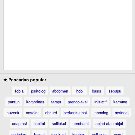
★ Pencarian populer
fobia
psikolog
abdomen
hobi
basis
sepupu
pantun
komoditas
terapi
mengoleksi
inisiatif
karmina
suvenir
novelet
absurd
berkonsultasi
monolog
rasional
adaptasi
habitat
solilokui
semburat
abjad-atau-abjat
gurindam
hayati
replikasi
kontras
polkadot
novel