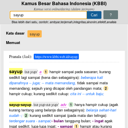
Kamus Besar Bahasa Indonesia (KBBI)
Kamus versi online/daring (dalam jaringan)
?
Bisa lebih dari satu, contoh:
ambyar,terjemah,integritas,sinonim,efektif,analisis
Kata dasar
sayup
Memuat
Pranala (
link
):
https://www.kbbi.web.id/sayup
sayup
/sa·yup/
a
hampir sampai pada sasaran; kurang
1
sedikit lagi sampai (kena dan sebagainya):
beberapa kali
dipanahnya -- juga; -- mata memandang,
tidak sampai mata
memandang; sejauh yang dicapai oleh pandangan mata;
2
hampir cukup; kurang sedikit cukup:
cita ini -- untuk baju;
sayup-sayup
/sa·yup-sa·yup/
adv
hanya hampir cukup (agak
1
kurang tentang uang belanja dan sebagainya):
belanja sehari-hari
sudah -;
kurang sedikit sampai (pada mata dan telinga):
2
terdengar suara - sampai;
- bulan
tanggung bulan;
- ingat
agak
ingat sedikit; lupa-lupa ingat;
- sampai
hampir atau kurang
1