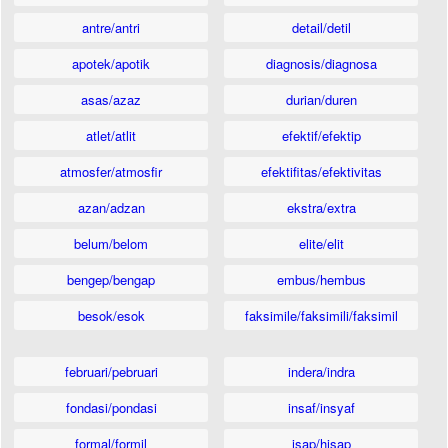
antre/antri
detail/detil
apotek/apotik
diagnosis/diagnosa
asas/azaz
durian/duren
atlet/atlit
efektif/efektip
atmosfer/atmosfir
efektifitas/efektivitas
azan/adzan
ekstra/extra
belum/belom
elite/elit
bengep/bengap
embus/hembus
besok/esok
faksimile/faksimili/faksimil
februari/pebruari
indera/indra
fondasi/pondasi
insaf/insyaf
formal/formil
isap/hisap