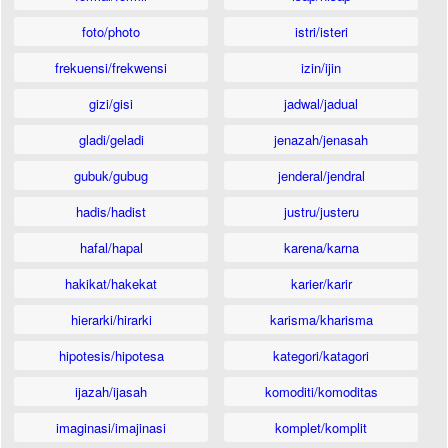
foto/photo
istri/isteri
frekuensi/frekwensi
izin/ijin
gizi/gisi
jadwal/jadual
gladi/geladi
jenazah/jenasah
gubuk/gubug
jenderal/jendral
hadis/hadist
justru/justeru
hafal/hapal
karena/karna
hakikat/hakekat
karier/karir
hierarki/hirarki
karisma/kharisma
hipotesis/hipotesa
kategori/katagori
ijazah/ijasah
komoditi/komoditas
imaginasi/imajinasi
komplet/komplit