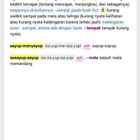
sedikit tercapai (tentang mencapai, menjangkau, dan sebagainya):
tangannya diulurkannya - sampai (pada buah itu);
kurang
2
sedikit sampai pada mata atau telinga (kurang nyata kelihatan
atau kurang nyata kedengaran karena terlalu jauh):
kedengaran
azan - sampai, antara ada dengan tiada;
- tampak
tampak kurang
nyata;
sayup-menyayup
/sa·yup-me·nya·yup/
adv
sayup-sayup;
sesayup-sayup
/se·sa·yup-sa·yup/
adv
,
- mata
sejauh mata
memandang