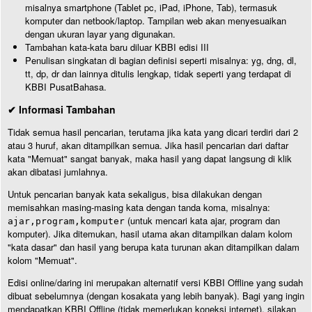
misalnya smartphone (Tablet pc, iPad, iPhone, Tab), termasuk
komputer dan netbook/laptop. Tampilan web akan menyesuaikan
dengan ukuran layar yang digunakan.
Tambahan kata-kata baru diluar KBBI edisi III
Penulisan singkatan di bagian definisi seperti misalnya: yg, dng, dl,
tt, dp, dr dan lainnya ditulis lengkap, tidak seperti yang terdapat di
KBBI PusatBahasa.
✔ Informasi Tambahan
Tidak semua hasil pencarian, terutama jika kata yang dicari terdiri dari 2
atau 3 huruf, akan ditampilkan semua. Jika hasil pencarian dari daftar
kata "Memuat" sangat banyak, maka hasil yang dapat langsung di klik
akan dibatasi jumlahnya.
Untuk pencarian banyak kata sekaligus, bisa dilakukan dengan
memisahkan masing-masing kata dengan tanda koma, misalnya:
(untuk mencari kata ajar, program dan
ajar,program,komputer
komputer). Jika ditemukan, hasil utama akan ditampilkan dalam kolom
"kata dasar" dan hasil yang berupa kata turunan akan ditampilkan dalam
kolom "Memuat".
Edisi online/daring ini merupakan alternatif versi KBBI Offline yang sudah
dibuat sebelumnya (dengan kosakata yang lebih banyak). Bagi yang ingin
mendapatkan KBBI Offline (tidak memerlukan koneksi internet), silakan