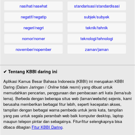
nasihat/nasehat
standarisasi/standardisasi
negatif/negatip
subjek/subyek
negeri/negri
teknik/tehnik
nomor/nomer
teknologi/tehnologi
november/nopember
zaman/jaman
✔ Tentang KBBI daring ini
Aplikasi Kamus Besar Bahasa Indonesia (KBBI) ini merupakan KBBI
Daring (Dalam Jaringan /
Online
tidak resmi) yang dibuat untuk
memudahkan pencarian, penggunaan dan pembacaan arti kata (lema/sub
lema). Berbeda dengan beberapa situs web (laman/
website
) sejenis, kami
berusaha memberikan berbagai fitur lebih, seperti kecepatan akses,
tampilan dengan berbagai warna pembeda untuk jenis kata, tampilan
yang pas untuk segala perambah web baik komputer desktop, laptop
maupun telepon pintar dan sebagainya. Fitur-fitur selengkapnya bisa
dibaca dibagian
Fitur KBBI Daring
.