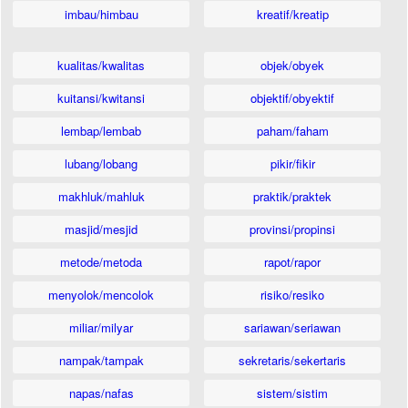
imbau/himbau
kreatif/kreatip
kualitas/kwalitas
objek/obyek
kuitansi/kwitansi
objektif/obyektif
lembap/lembab
paham/faham
lubang/lobang
pikir/fikir
makhluk/mahluk
praktik/praktek
masjid/mesjid
provinsi/propinsi
metode/metoda
rapot/rapor
menyolok/mencolok
risiko/resiko
miliar/milyar
sariawan/seriawan
nampak/tampak
sekretaris/sekertaris
napas/nafas
sistem/sistim