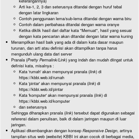
keterangannya)
Arti ke-1, 2, 3 dan seterusnya ditandai dengan huruf tebal
dengan latar lingkaran
Contoh penggunaan lema/sub-lema ditandai dengan warna biru
Contoh dalam peribahasa ditandai dengan warna oranye
Ketika diklik hasil dari daftar kata "Memuat", hasil yang sesuai
dengan kata pencarian akan ditandai dengan latar warna kuning
Menampilkan hasil baik yang ada di dalam kata dasar maupun
turunan, dan arti atau definisi akan ditampilkan tanpa harus
mengunduh ulang data dari server
Pranala (
Pretty Permalink/Link
) yang indah dan mudah diingat untuk
definisi kata, misalnya :
Kata 'rumah' akan mempunyai pranala (
link
) di
https://kbbi.web.id/rumah
Kata 'pintar' akan mempunyai pranala (
link
) di
https://kbbi.web.id/pintar
Kata 'komputer' akan mempunyai pranala (
link
) di
https://kbbi.web.id/komputer
dan seterusnya
Sehingga diharapkan pranala (
link
) tersebut dapat digunakan sebagai
referensi dalam penulisan, baik di dalam jaringan maupun di luar
jaringan.
Aplikasi dikembangkan dengan konsep
Responsive Design
, artinya
tampilan situs web (
website
) KBBI ini akan cocok di berbagai media,