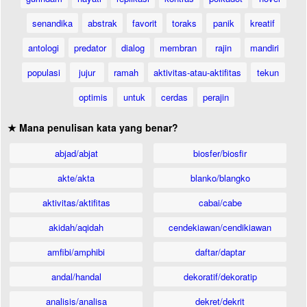
senandika
abstrak
favorit
toraks
panik
kreatif
antologi
predator
dialog
membran
rajin
mandiri
populasi
jujur
ramah
aktivitas-atau-aktifitas
tekun
optimis
untuk
cerdas
perajin
★ Mana penulisan kata yang benar?
abjad/abjat
biosfer/biosfir
akte/akta
blanko/blangko
aktivitas/aktifitas
cabai/cabe
akidah/aqidah
cendekiawan/cendikiawan
amfibi/amphibi
daftar/daptar
andal/handal
dekoratif/dekoratip
analisis/analisa
dekret/dekrit