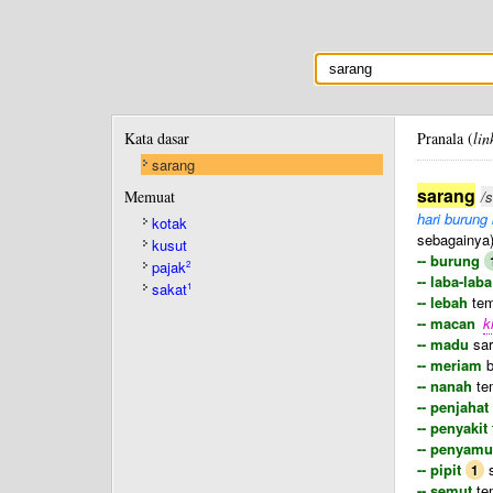
Kata dasar
Pranala (
lin
sarang
sarang
Memuat
/
hari burung 
kotak
sebagainya
kusut
-- burung
pajak
2
-- laba-laba
sakat
1
-- lebah
tem
-- macan
k
-- madu
sar
-- meriam
b
-- nanah
te
-- penjahat
-- penyakit
-- penyam
-- pipit
s
1
-- semut
tem