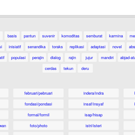
basis
pantun
suvenir
komoditas
semburat
karmina
me
si
inisiatif
senandika
toraks
replikasi
adaptasi
novel
abs
tif
populasi
perajin
dialog
rajin
jujur
mandiri
abjad-at
cerdas
tekun
deru
februari/pebruari
indera/indra
fondasi/pondasi
insaf/insyaf
formal/formil
isap/hisap
wan
foto/photo
istri/isteri