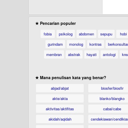
★ Pencarian populer
fobia
psikolog
abdomen
sepupu
hobi
gurindam
monolog
kontras
berkonsulta
membran
abstrak
hayati
antologi
krea
★ Mana penulisan kata yang benar?
abjad/abjat
biosfer/biosfir
akte/akta
blanko/blangko
aktivitas/aktifitas
cabai/cabe
akidah/aqidah
cendekiawan/cendikia