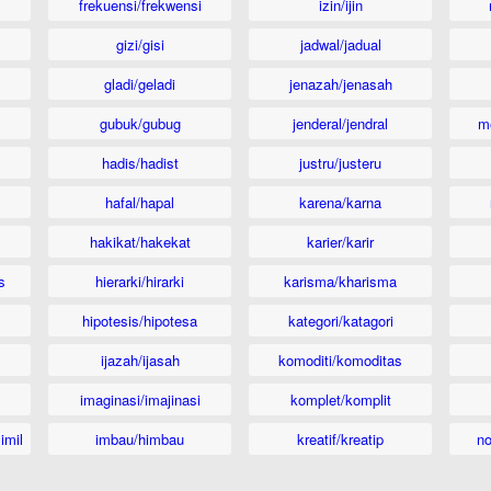
frekuensi/frekwensi
izin/ijin
gizi/gisi
jadwal/jadual
gladi/geladi
jenazah/jenasah
gubuk/gubug
jenderal/jendral
m
hadis/hadist
justru/justeru
hafal/hapal
karena/karna
hakikat/hakekat
karier/karir
s
hierarki/hirarki
karisma/kharisma
hipotesis/hipotesa
kategori/katagori
ijazah/ijasah
komoditi/komoditas
imaginasi/imajinasi
komplet/komplit
imil
imbau/himbau
kreatif/kreatip
n