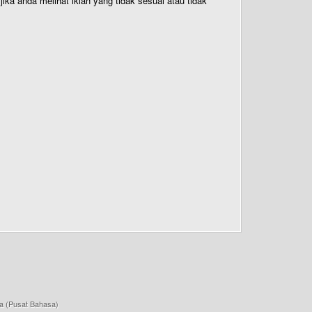
ika anda melihat iklan yang tidak sesuai atau tidak
a (Pusat Bahasa)