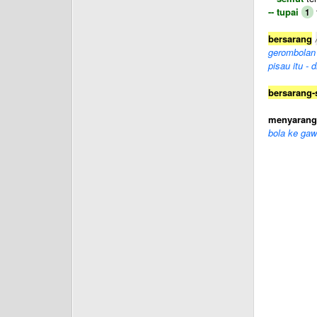
-- tupai
1
bersarang
gerombolan 
pisau itu -
bersarang-
menyarang
bola ke ga