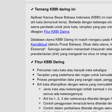
✔ Tentang KBBI daring ini
Aplikasi Kamus Besar Bahasa Indonesia (KBBI) ini me
arti kata (lema/sub lema). Berbeda dengan beberapa sit
warna pembeda untuk jenis kata, tampilan yang pas unt
dibagian
Fitur KBBI Daring
.
Database utama KBBI Daring ini masih mengacu pada KB
Kemdikbud
(dahulu Pusat Bahasa). Diluar data utama, k
Eksternal". Semoga semakin menambah khazanah referensi
pranala/tautan (
link
) yang mengarah ke situs ini tetap te
✔ Fitur KBBI Daring
Pencarian satu kata atau banyak kata sekaligus
Tampilan yang sederhana dan ringan untuk kemud
Proses pengambilan data yang sangat cepat, pengg
Arti kata ditampilkan dengan warna yang memudah
Jenis kata atau keterangan istilah semisal n (
semua ada keterangannya)
Arti ke-1, 2, 3 dan seterusnya ditandai dengan h
Contoh penggunaan lema/sub-lema ditandai den
Contoh dalam peribahasa ditandai dengan warn