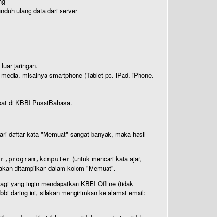
ng
nduh ulang data dari server
luar jaringan.
i media, misalnya smartphone (Tablet pc, iPad, iPhone,
rdapat di KBBI PusatBahasa.
 dari daftar kata "Memuat" sangat banyak, maka hasil
(untuk mencari kata ajar,
ar,program,komputer
n akan ditampilkan dalam kolom "Memuat".
Bagi yang ingin mendapatkan KBBI Offline (tidak
bi daring ini, silakan mengirimkan ke alamat email: