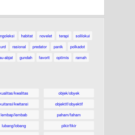
ngoleksi
habitat
novelet
terapi
solilokui
urd
rasional
predator
panik
polkadot
au-abjat
gundah
favorit
optimis
ramah
kualitas/kwalitas
objek/obyek
kuitansi/kwitansi
objektif/obyektif
lembap/lembab
paham/faham
lubang/lobang
pikir/fikir