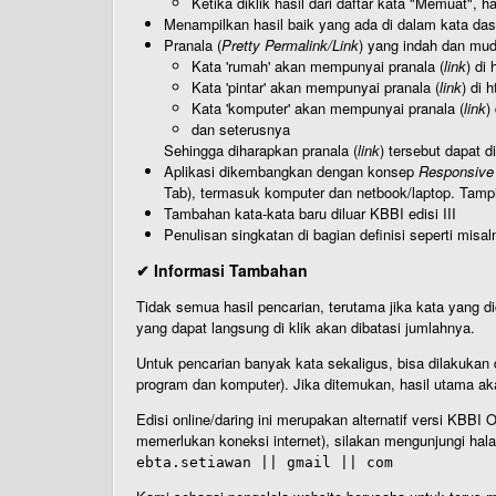
Ketika diklik hasil dari daftar kata "Memuat", 
Menampilkan hasil baik yang ada di dalam kata dasa
Pranala (
Pretty Permalink/Link
) yang indah dan muda
Kata 'rumah' akan mempunyai pranala (
link
) di
Kata 'pintar' akan mempunyai pranala (
link
) di 
Kata 'komputer' akan mempunyai pranala (
link
)
dan seterusnya
Sehingga diharapkan pranala (
link
) tersebut dapat d
Aplikasi dikembangkan dengan konsep
Responsive
Tab), termasuk komputer dan netbook/laptop. Tamp
Tambahan kata-kata baru diluar KBBI edisi III
Penulisan singkatan di bagian definisi seperti misal
✔ Informasi Tambahan
Tidak semua hasil pencarian, terutama jika kata yang di
yang dapat langsung di klik akan dibatasi jumlahnya.
Untuk pencarian banyak kata sekaligus, bisa dilakuk
program dan komputer). Jika ditemukan, hasil utama ak
Edisi online/daring ini merupakan alternatif versi KBB
memerlukan koneksi internet), silakan mengunjungi hal
ebta.setiawan || gmail || com