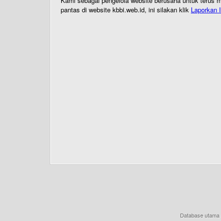
Kami sebagai pengelola website berusaha untuk terus me
pantas di website kbbi.web.id, ini silakan klik
Laporkan I
Database utama 