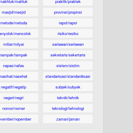
makhluk/mahluk
praktik/praktek
masjid/mesjid
provinsi/propinsi
metode/metoda
rapot/rapor
enyolok/mencolok
risiko/resiko
miliar/milyar
sariawan/seriawan
nampak/tampak
sekretaris/sekertaris
napas/nafas
sistem/sistim
nasihat/nasehat
standarisasi/standardisasi
negatif/negatip
subjek/subyek
negeri/negri
teknik/tehnik
nomor/nomer
teknologi/tehnologi
ovember/nopember
zaman/jaman