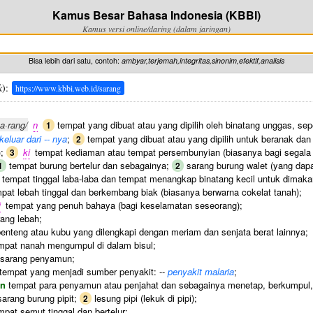
Kamus Besar Bahasa Indonesia (KBBI)
Kamus versi online/daring (dalam jaringan)
Bisa lebih dari satu, contoh:
ambyar,terjemah,integritas,sinonim,efektif,analisis
k
):
https://www.kbbi.web.id/sarang
sa·rang/
n
tempat yang dibuat atau yang dipilih oleh binatang unggas, se
1
keluar dari -- nya
;
tempat yang dibuat atau yang dipilih untuk beranak dan
2
);
ki
tempat kediaman atau tempat persembunyian (biasanya bagi segala s
3
tempat burung bertelur dan sebagainya;
sarang burung walet (yang dapa
1
2
tempat tinggal laba-laba dan tempat menangkap binatang kecil untuk dimakan
pat lebah tinggal dan berkembang biak (biasanya berwarna cokelat tanah);
i
tempat yang penuh bahaya (bagi keselamatan seseorang);
ang lebah;
enteng atau kubu yang dilengkapi dengan meriam dan senjata berat lainnya;
mpat nanah mengumpul di dalam bisul;
sarang penyamun;
tempat yang menjadi sumber penyakit: --
penyakit malaria
;
un
tempat para penyamun atau penjahat dan sebagainya menetap, berkumpul,
arang burung pipit;
lesung pipi (lekuk di pipi);
2
pat semut tinggal dan bertelur;