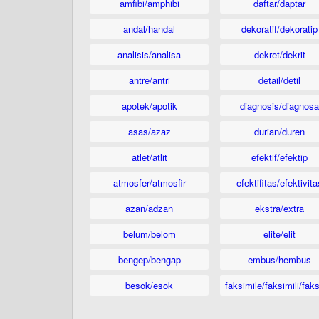
amfibi/amphibi
daftar/daptar
andal/handal
dekoratif/dekoratip
analisis/analisa
dekret/dekrit
antre/antri
detail/detil
apotek/apotik
diagnosis/diagnosa
asas/azaz
durian/duren
atlet/atlit
efektif/efektip
atmosfer/atmosfir
efektifitas/efektivita
azan/adzan
ekstra/extra
belum/belom
elite/elit
bengep/bengap
embus/hembus
besok/esok
faksimile/faksimili/faks