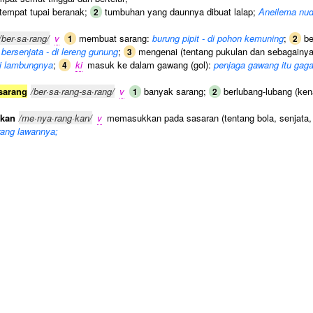
tempat tupai beranak;
tumbuhan yang daunnya dibuat lalap;
Aneilema nud
2
/ber·sa·rang/
v
membuat sarang:
burung pipit - di pohon kemuning
;
be
1
2
bersenjata - di lereng gunung
;
mengenai (tentang pukulan dan sebagainya)
3
 di lambungnya
;
ki
masuk ke dalam gawang (gol):
penjaga gawang itu gagal
4
sarang
/ber·sa·rang-sa·rang/
v
banyak sarang;
berlubang-lubang (ken
1
2
kan
/me·nya·rang·kan/
v
memasukkan pada sasaran (tentang bola, senjata,
wang lawannya;