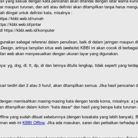
hasil yang sesuai dengan kata pencarian akan ditandai dengan latar warna kuni
r maupun turunan, dan arti atau definisi akan ditampilkan tanpa harus mengu
h diingat untuk definisi kata, misalnya :
 https://kbbi.web.id/rumah
https://kbbi.web.id/pintar
 di https://kbbi.web.id/komputer
igunakan sebagai referensi dalam penulisan, baik di dalam jaringan maupun di 
 Design
, artinya tampilan situs web (
website
) KBBI ini akan cocok di berbaga
ilan web akan menyesuaikan dengan ukuran layar yang digunakan.
nya: yg, dng, dl, tt, dp, dr dan lainnya ditulis lengkap, tidak seperti yang te
cari terdiri dari 2 atau 3 huruf, akan ditampilkan semua. Jika hasil pencarian
an dengan memisahkan masing-masing kata dengan tanda koma, misalnya:
aj
an ditampilkan dalam kolom "kata dasar" dan hasil yang berupa kata turuna
I Offline yang sudah dibuat sebelumnya (dengan kosakata yang lebih banyak). 
aman web ini
KBBI Offline
. Jika ada masukan, saran dan perbaikan terhadap kb