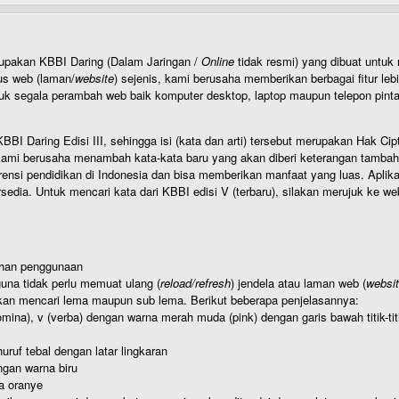
rupakan KBBI Daring (Dalam Jaringan /
Online
tidak resmi) yang dibuat unt
us web (laman/
website
) sejenis, kami berusaha memberikan berbagai fitur leb
uk segala perambah web baik komputer desktop, laptop maupun telepon pintar 
BI Daring Edisi III, sehingga isi (kata dan arti) tersebut merupakan Hak
ami berusaha menambah kata-kata baru yang akan diberi keterangan tambahan d
 pendidikan di Indonesia dan bisa memberikan manfaat yang luas. Aplikasi i
rsedia. Untuk mencari kata dari KBBI edisi V (terbaru), silakan merujuk ke we
ahan penggunaan
una tidak perlu memuat ulang (
reload/refresh
) jendela atau laman web (
websi
kan mencari lema maupun sub lema. Berikut beberapa penjelasannya:
nomina), v (verba) dengan warna merah muda (pink) dengan garis bawah titik-
uruf tebal dengan latar lingkaran
gan warna biru
a oranye