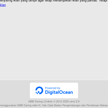
nyaring iklan yang tampil agar tetap menampilkan iklan yang pantas. Tetapi j
klan
KBBI Daring (
) © 2012-2025 versi 2.9
Online
menggunakan KBBI Daring edisi III, Hak Cipta Badan Pengembangan dan Pembinaan Bahas