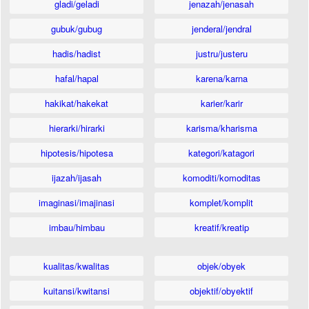
gladi/geladi
jenazah/jenasah
gubuk/gubug
jenderal/jendral
hadis/hadist
justru/justeru
hafal/hapal
karena/karna
hakikat/hakekat
karier/karir
hierarki/hirarki
karisma/kharisma
hipotesis/hipotesa
kategori/katagori
ijazah/ijasah
komoditi/komoditas
imaginasi/imajinasi
komplet/komplit
imbau/himbau
kreatif/kreatip
kualitas/kwalitas
objek/obyek
kuitansi/kwitansi
objektif/obyektif