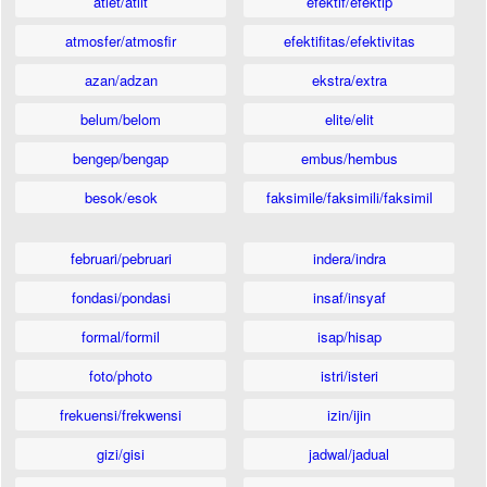
atlet/atlit
efektif/efektip
atmosfer/atmosfir
efektifitas/efektivitas
azan/adzan
ekstra/extra
belum/belom
elite/elit
bengep/bengap
embus/hembus
besok/esok
faksimile/faksimili/faksimil
februari/pebruari
indera/indra
fondasi/pondasi
insaf/insyaf
formal/formil
isap/hisap
foto/photo
istri/isteri
frekuensi/frekwensi
izin/ijin
gizi/gisi
jadwal/jadual