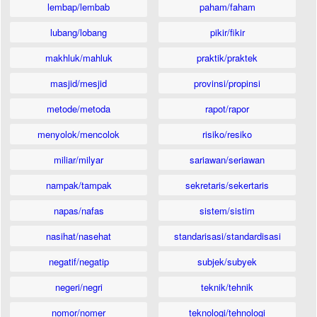
lembap/lembab
paham/faham
lubang/lobang
pikir/fikir
makhluk/mahluk
praktik/praktek
masjid/mesjid
provinsi/propinsi
metode/metoda
rapot/rapor
menyolok/mencolok
risiko/resiko
miliar/milyar
sariawan/seriawan
nampak/tampak
sekretaris/sekertaris
napas/nafas
sistem/sistim
nasihat/nasehat
standarisasi/standardisasi
negatif/negatip
subjek/subyek
negeri/negri
teknik/tehnik
nomor/nomer
teknologi/tehnologi