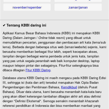
november/nopember
zaman/jaman
✔ Tentang KBBI daring ini
Aplikasi Kamus Besar Bahasa Indonesia (KBBI) ini merupakan KBBI
Daring (Dalam Jaringan /
Online
tidak resmi) yang dibuat untuk
memudahkan pencarian, penggunaan dan pembacaan arti kata (lema/sub
lema). Berbeda dengan beberapa situs web (laman/
website
) sejenis, kami
berusaha memberikan berbagai fitur lebih, seperti kecepatan akses,
tampilan dengan berbagai warna pembeda untuk jenis kata, tampilan
yang pas untuk segala perambah web baik komputer desktop, laptop
maupun telepon pintar dan sebagainya. Fitur-fitur selengkapnya bisa
dibaca dibagian
Fitur KBBI Daring
.
Database utama KBBI Daring ini masih mengacu pada KBBI Daring Edisi
III, sehingga isi (kata dan arti) tersebut merupakan Hak Cipta Badan
Pengembangan dan Pembinaan Bahasa,
Kemdikbud
(dahulu Pusat
Bahasa). Diluar data utama, kami berusaha menambah kata-kata baru
yang akan diberi keterangan tambahan dibagian akhir arti atau definisi
dengan "Definisi Eksternal". Semoga semakin menambah khazanah
referensi pendidikan di Indonesia dan bisa memberikan manfaat yang