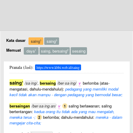
Kata dasar
saing
saing
1
3
Memuat
daya
saing, bersaing
sesaing
1
2
Pranala (
link
):
https://www.kbbi.web.id/saing
saing
1
/sa·ing/
,
bersaing
/ber·sa·ing/
v
berlomba (atas-
mengatasi, dahulu-mendahului):
pedagang yang memiliki modal
kecil tidak akan mampu - dengan pedagang yang bermodal besar;
bersaingan
/ber·sa·ing·an/
v
saling berlawanan; saling
1
bertentangan:
kedua orang itu tidak ada yang mau mengalah,
mereka terus -;
berlomba; dahulu-mendahului:
mereka - dalam
2
mengejar cita-cita;