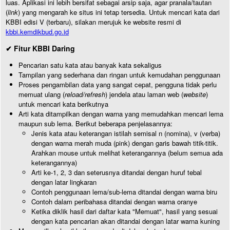
luas. Aplikasi ini lebih bersifat sebagai arsip saja, agar pranala/tautan
(
link
) yang mengarah ke situs ini tetap tersedia. Untuk mencari kata dari
KBBI edisi V (terbaru), silakan merujuk ke website resmi di
kbbi.kemdikbud.go.id
✔ Fitur KBBI Daring
Pencarian satu kata atau banyak kata sekaligus
Tampilan yang sederhana dan ringan untuk kemudahan penggunaan
Proses pengambilan data yang sangat cepat, pengguna tidak perlu
memuat ulang (
reload/refresh
) jendela atau laman web (
website
)
untuk mencari kata berikutnya
Arti kata ditampilkan dengan warna yang memudahkan mencari lema
maupun sub lema. Berikut beberapa penjelasannya:
Jenis kata atau keterangan istilah semisal n (nomina), v (verba)
dengan warna merah muda (pink) dengan garis bawah titik-titik.
Arahkan mouse untuk melihat keterangannya (belum semua ada
keterangannya)
Arti ke-1, 2, 3 dan seterusnya ditandai dengan huruf tebal
dengan latar lingkaran
Contoh penggunaan lema/sub-lema ditandai dengan warna biru
Contoh dalam peribahasa ditandai dengan warna oranye
Ketika diklik hasil dari daftar kata "Memuat", hasil yang sesuai
dengan kata pencarian akan ditandai dengan latar warna kuning