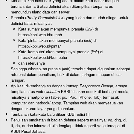
Menampilkan hasil baik yang ada di dalam kata dasar maupun
turunan, dan arti atau definisi akan ditampilkan tanpa harus
mengunduh ulang data dari server
Pranala (
Pretty Permalink/Link
) yang indah dan mudah diingat untuk
definisi kata, misalnya :
Kata 'rumah' akan mempunyai pranala (
link
) di
https://kbbi.web.id/rumah
Kata 'pintar' akan mempunyai pranala (
link
) di
https://kbbi.web.id/pintar
Kata 'komputer' akan mempunyai pranala (
link
) di
https://kbbi.web.id/komputer
dan seterusnya
Sehingga diharapkan pranala (
link
) tersebut dapat digunakan sebagai
referensi dalam penulisan, baik di dalam jaringan maupun di luar
jaringan.
Aplikasi dikembangkan dengan konsep
Responsive Design
, artinya
tampilan situs web (
website
) KBBI ini akan cocok di berbagai media,
misalnya smartphone (Tablet pc, iPad, iPhone, Tab), termasuk
komputer dan netbook/laptop. Tampilan web akan menyesuaikan
dengan ukuran layar yang digunakan.
Tambahan kata-kata baru diluar KBBI edisi III
Penulisan singkatan di bagian definisi seperti misalnya: yg, dng, dl,
tt, dp, dr dan lainnya ditulis lengkap, tidak seperti yang terdapat di
KBBI PusatBahasa.