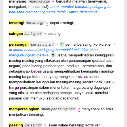
menyaingi
/me·nya·ingi/
v
berusaha melawan (menyamai,
mengatasi, mendahului):
untuk merebut pasaran, pedagang itu
berusaha membanting harga untuk - lawan dagangnya;
tersaingi
/ter·sa·ingi/
v
dapat disaingi;
saingan
/sa·ing·an/
n
pesaing;
persaingan
/per·sa·ing·an/
n
perihal bersaing; konkurensi:
-
1
di antara sesama pedagang bermodal kecil tidak akan
menguntungkan mereka
;
usaha memperlihatkan keunggulan
2
masing-masing yang dilakukan oleh perseorangan (perusahaan,
negara) pada bidang perdagangan, produksi, persenjataan, dan
sebagainya;
- bebas
usaha memperlihatkan keunggulan masing-
masing tanpa ketentuan yang mengikat;
- culas
usaha
memperlihatkan keunggulan masing-masing secara tidak jujur;
-
harga
persaingan dalam menentukan harga barang dagangan
yang dilakukan oleh pedagang sebagai upaya untuk merebut
pasaran dan memukul saingan dagangnya;
mempersaingkan
/mem·per·sa·ing·kan/
v
menyebabkan atau
menjadikan bersaing;
pesaing
/pe·sa·ing/
n
lawan dalam bersaing; konkuren;