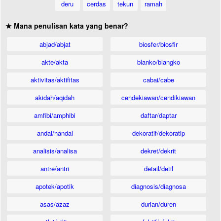
deru
cerdas
tekun
ramah
★ Mana penulisan kata yang benar?
abjad/abjat
biosfer/biosfir
akte/akta
blanko/blangko
aktivitas/aktifitas
cabai/cabe
akidah/aqidah
cendekiawan/cendikiawan
amfibi/amphibi
daftar/daptar
andal/handal
dekoratif/dekoratip
analisis/analisa
dekret/dekrit
antre/antri
detail/detil
apotek/apotik
diagnosis/diagnosa
asas/azaz
durian/duren