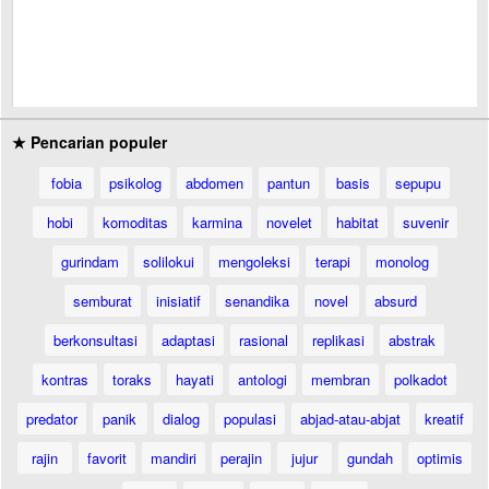
★ Pencarian populer
fobia
psikolog
abdomen
pantun
basis
sepupu
hobi
komoditas
karmina
novelet
habitat
suvenir
gurindam
solilokui
mengoleksi
terapi
monolog
semburat
inisiatif
senandika
novel
absurd
berkonsultasi
adaptasi
rasional
replikasi
abstrak
kontras
toraks
hayati
antologi
membran
polkadot
predator
panik
dialog
populasi
abjad-atau-abjat
kreatif
rajin
favorit
mandiri
perajin
jujur
gundah
optimis