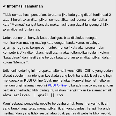
✔ Informasi Tambahan
Tidak semua hasil pencarian, terutama jika kata yang dicari terdiri dari 2
atau 3 huruf, akan ditampilkan semua. Jika hasil pencarian dari daftar
kata "Memuat" sangat banyak, maka hasil yang dapat langsung di klik
akan dibatasi jumlahnya.
Untuk pencarian banyak kata sekaligus, bisa dilakukan dengan
memisahkan masing-masing kata dengan tanda koma, misalnya:
(untuk mencari kata ajar, program dan
ajar,program,komputer
komputer). Jika ditemukan, hasil utama akan ditampilkan dalam kolom
"kata dasar" dan hasil yang berupa kata turunan akan ditampilkan dalam
kolom "Memuat".
Edisi online/daring ini merupakan alternatif versi KBBI Offline yang sudah
dibuat sebelumnya (dengan kosakata yang lebih banyak). Bagi yang ingin
mendapatkan KBBI Offline (tidak memerlukan koneksi internet), silakan
mengunjungi halaman web ini
KBBI Offline
. Jika ada masukan, saran dan
perbaikan terhadap kbbi daring ini, silakan mengirimkan ke alamat email:
ebta.setiawan || gmail || com
Kami sebagai pengelola website berusaha untuk terus menyaring iklan
yang tampil agar tetap menampilkan iklan yang pantas. Tetapi jika anda
melihat iklan yang tidak sesuai atau tidak pantas di website kbbi.web.id,