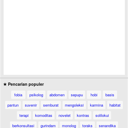
★ Pencarian populer
fobia
psikolog
abdomen
sepupu
hobi
basis
pantun
suvenir
semburat
mengoleksi
karmina
habitat
terapi
komoditas
novelet
kontras
solilokui
berkonsultasi
gurindam
monolog
toraks
senandika