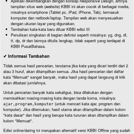
Aplikasi dikembangkan dengan konsep
Responsive Design
, artinya
tampilan situs web (
website
) KBBI ini akan cocok di berbagai media,
misalnya smartphone (Tablet pc, iPad, iPhone, Tab), termasuk
komputer dan netbook/laptop. Tampilan web akan menyesuaikan
dengan ukuran layar yang digunakan.
Tambahan kata-kata baru diluar KBBI edisi III
Penulisan singkatan di bagian definisi seperti misalnya: yg, dng, dl,
tt, dp, dr dan lainnya ditulis lengkap, tidak seperti yang terdapat di
KBBI PusatBahasa.
✔ Informasi Tambahan
Tidak semua hasil pencarian, terutama jika kata yang dicari terdiri dari 2
atau 3 huruf, akan ditampilkan semua. Jika hasil pencarian dari daftar
kata "Memuat" sangat banyak, maka hasil yang dapat langsung di klik
akan dibatasi jumlahnya.
Untuk pencarian banyak kata sekaligus, bisa dilakukan dengan
memisahkan masing-masing kata dengan tanda koma, misalnya:
(untuk mencari kata ajar, program dan
ajar,program,komputer
komputer). Jika ditemukan, hasil utama akan ditampilkan dalam kolom
"kata dasar" dan hasil yang berupa kata turunan akan ditampilkan dalam
kolom "Memuat".
Edisi online/daring ini merupakan alternatif versi KBBI Offline yang sudah