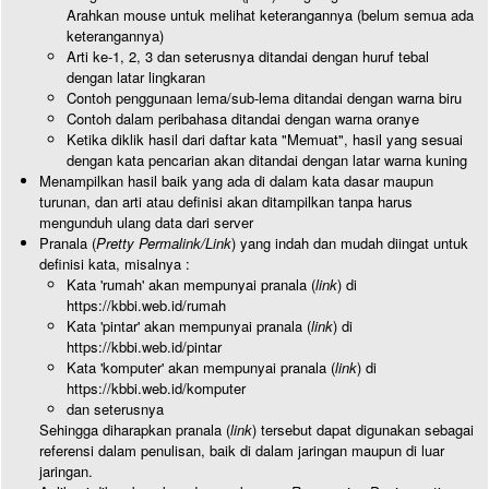
Arahkan mouse untuk melihat keterangannya (belum semua ada
keterangannya)
Arti ke-1, 2, 3 dan seterusnya ditandai dengan huruf tebal
dengan latar lingkaran
Contoh penggunaan lema/sub-lema ditandai dengan warna biru
Contoh dalam peribahasa ditandai dengan warna oranye
Ketika diklik hasil dari daftar kata "Memuat", hasil yang sesuai
dengan kata pencarian akan ditandai dengan latar warna kuning
Menampilkan hasil baik yang ada di dalam kata dasar maupun
turunan, dan arti atau definisi akan ditampilkan tanpa harus
mengunduh ulang data dari server
Pranala (
Pretty Permalink/Link
) yang indah dan mudah diingat untuk
definisi kata, misalnya :
Kata 'rumah' akan mempunyai pranala (
link
) di
https://kbbi.web.id/rumah
Kata 'pintar' akan mempunyai pranala (
link
) di
https://kbbi.web.id/pintar
Kata 'komputer' akan mempunyai pranala (
link
) di
https://kbbi.web.id/komputer
dan seterusnya
Sehingga diharapkan pranala (
link
) tersebut dapat digunakan sebagai
referensi dalam penulisan, baik di dalam jaringan maupun di luar
jaringan.