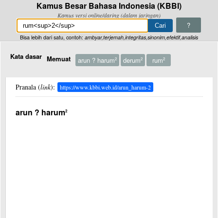
Kamus Besar Bahasa Indonesia (KBBI)
Kamus versi online/daring (dalam jaringan)
?
Bisa lebih dari satu, contoh:
ambyar,terjemah,integritas,sinonim,efektif,analisis
Kata dasar
Memuat
arun ? harum
derum
rum
2
2
2
Pranala (
link
):
https://www.kbbi.web.id/arun_harum-2
arun ? harum
2