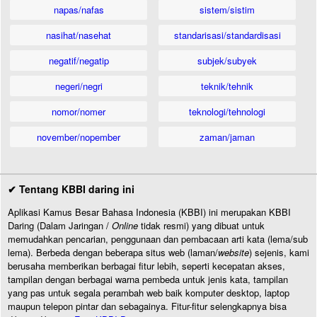
napas/nafas
sistem/sistim
nasihat/nasehat
standarisasi/standardisasi
negatif/negatip
subjek/subyek
negeri/negri
teknik/tehnik
nomor/nomer
teknologi/tehnologi
november/nopember
zaman/jaman
✔ Tentang KBBI daring ini
Aplikasi Kamus Besar Bahasa Indonesia (KBBI) ini merupakan KBBI
Daring (Dalam Jaringan /
Online
tidak resmi) yang dibuat untuk
memudahkan pencarian, penggunaan dan pembacaan arti kata (lema/sub
lema). Berbeda dengan beberapa situs web (laman/
website
) sejenis, kami
berusaha memberikan berbagai fitur lebih, seperti kecepatan akses,
tampilan dengan berbagai warna pembeda untuk jenis kata, tampilan
yang pas untuk segala perambah web baik komputer desktop, laptop
maupun telepon pintar dan sebagainya. Fitur-fitur selengkapnya bisa