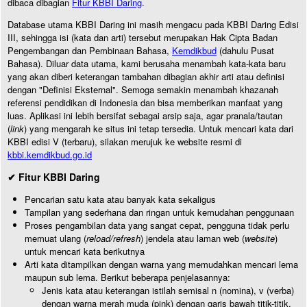
dibaca dibagian
Fitur KBBI Daring
.
Database utama KBBI Daring ini masih mengacu pada KBBI Daring Edisi
III, sehingga isi (kata dan arti) tersebut merupakan Hak Cipta Badan
Pengembangan dan Pembinaan Bahasa,
Kemdikbud
(dahulu Pusat
Bahasa). Diluar data utama, kami berusaha menambah kata-kata baru
yang akan diberi keterangan tambahan dibagian akhir arti atau definisi
dengan "Definisi Eksternal". Semoga semakin menambah khazanah
referensi pendidikan di Indonesia dan bisa memberikan manfaat yang
luas. Aplikasi ini lebih bersifat sebagai arsip saja, agar pranala/tautan
(
link
) yang mengarah ke situs ini tetap tersedia. Untuk mencari kata dari
KBBI edisi V (terbaru), silakan merujuk ke website resmi di
kbbi.kemdikbud.go.id
✔ Fitur KBBI Daring
Pencarian satu kata atau banyak kata sekaligus
Tampilan yang sederhana dan ringan untuk kemudahan penggunaan
Proses pengambilan data yang sangat cepat, pengguna tidak perlu
memuat ulang (
reload/refresh
) jendela atau laman web (
website
)
untuk mencari kata berikutnya
Arti kata ditampilkan dengan warna yang memudahkan mencari lema
maupun sub lema. Berikut beberapa penjelasannya:
Jenis kata atau keterangan istilah semisal n (nomina), v (verba)
dengan warna merah muda (pink) dengan garis bawah titik-titik.