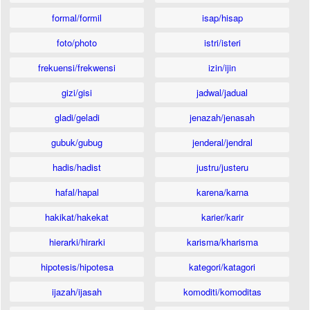
formal/formil
isap/hisap
foto/photo
istri/isteri
frekuensi/frekwensi
izin/ijin
gizi/gisi
jadwal/jadual
gladi/geladi
jenazah/jenasah
gubuk/gubug
jenderal/jendral
hadis/hadist
justru/justeru
hafal/hapal
karena/karna
hakikat/hakekat
karier/karir
hierarki/hirarki
karisma/kharisma
hipotesis/hipotesa
kategori/katagori
ijazah/ijasah
komoditi/komoditas