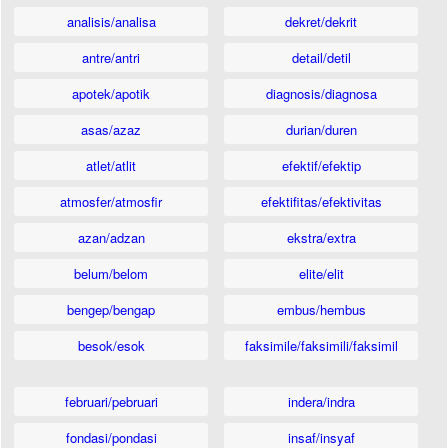
analisis/analisa
dekret/dekrit
antre/antri
detail/detil
apotek/apotik
diagnosis/diagnosa
asas/azaz
durian/duren
atlet/atlit
efektif/efektip
atmosfer/atmosfir
efektifitas/efektivitas
azan/adzan
ekstra/extra
belum/belom
elite/elit
bengep/bengap
embus/hembus
besok/esok
faksimile/faksimili/faksimil
februari/pebruari
indera/indra
fondasi/pondasi
insaf/insyaf