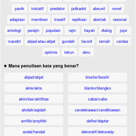
panik
inisiatif
predator
polkadot
absurd
novel
adaptasi
membran
kreatif
replikasi
abstrak
rasional
antologi
perajin
populasi
rajin
hayati
dialog
jujur
mandiri
abjad-atau-abjat
gundah
favorit
ramah
cerdas
optimis
tekun
deru
★ Mana penulisan kata yang benar?
abjad/abjat
biosfer/biosfir
akte/akta
blanko/blangko
aktivitas/aktifitas
cabai/cabe
akidah/aqidah
cendekiawan/cendikiawan
amfibi/amphibi
daftar/daptar
andal/handal
dekoratif/dekoratip