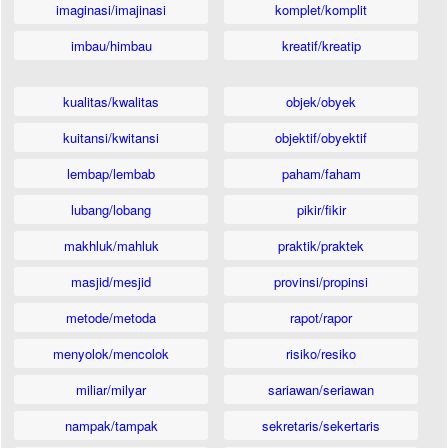
imaginasi/imajinasi
komplet/komplit
imbau/himbau
kreatif/kreatip
kualitas/kwalitas
objek/obyek
kuitansi/kwitansi
objektif/obyektif
lembap/lembab
paham/faham
lubang/lobang
pikir/fikir
makhluk/mahluk
praktik/praktek
masjid/mesjid
provinsi/propinsi
metode/metoda
rapot/rapor
menyolok/mencolok
risiko/resiko
miliar/milyar
sariawan/seriawan
nampak/tampak
sekretaris/sekertaris