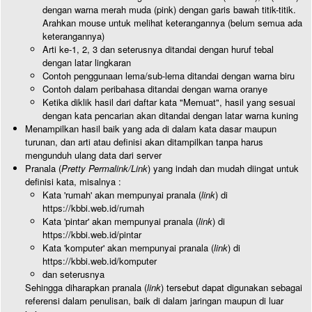
dengan warna merah muda (pink) dengan garis bawah titik-titik.
Arahkan mouse untuk melihat keterangannya (belum semua ada
keterangannya)
Arti ke-1, 2, 3 dan seterusnya ditandai dengan huruf tebal
dengan latar lingkaran
Contoh penggunaan lema/sub-lema ditandai dengan warna biru
Contoh dalam peribahasa ditandai dengan warna oranye
Ketika diklik hasil dari daftar kata "Memuat", hasil yang sesuai
dengan kata pencarian akan ditandai dengan latar warna kuning
Menampilkan hasil baik yang ada di dalam kata dasar maupun
turunan, dan arti atau definisi akan ditampilkan tanpa harus
mengunduh ulang data dari server
Pranala (
Pretty Permalink/Link
) yang indah dan mudah diingat untuk
definisi kata, misalnya :
Kata 'rumah' akan mempunyai pranala (
link
) di
https://kbbi.web.id/rumah
Kata 'pintar' akan mempunyai pranala (
link
) di
https://kbbi.web.id/pintar
Kata 'komputer' akan mempunyai pranala (
link
) di
https://kbbi.web.id/komputer
dan seterusnya
Sehingga diharapkan pranala (
link
) tersebut dapat digunakan sebagai
referensi dalam penulisan, baik di dalam jaringan maupun di luar