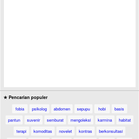
★ Pencarian populer
fobia
psikolog
abdomen
sepupu
hobi
basis
pantun
suvenir
semburat
mengoleksi
karmina
habitat
terapi
komoditas
novelet
kontras
berkonsultasi