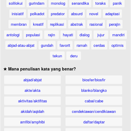
solilokui
gurindam
monolog
senandika
toraks
panik
inisiatif
polkadot
predator
absurd
novel
adaptasi
membran
kreatif
replikasi
abstrak
rasional
perajin
antologi
populasi
rajin
hayati
dialog
jujur
mandiri
abjad-atau-abjat
gundah
favorit
ramah
cerdas
optimis
tekun
deru
★ Mana penulisan kata yang benar?
abjad/abjat
biosfer/biosfir
akte/akta
blanko/blangko
aktivitas/aktifitas
cabai/cabe
akidah/aqidah
cendekiawan/cendikiawan
amfibi/amphibi
daftar/daptar