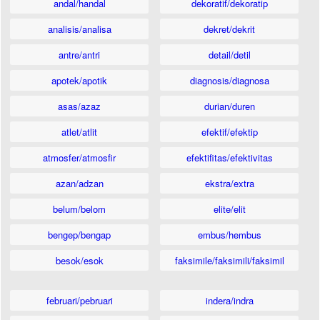
andal/handal
dekoratif/dekoratip
analisis/analisa
dekret/dekrit
antre/antri
detail/detil
apotek/apotik
diagnosis/diagnosa
asas/azaz
durian/duren
atlet/atlit
efektif/efektip
atmosfer/atmosfir
efektifitas/efektivitas
azan/adzan
ekstra/extra
belum/belom
elite/elit
bengep/bengap
embus/hembus
besok/esok
faksimile/faksimili/faksimil
februari/pebruari
indera/indra