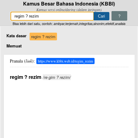
Kamus Besar Bahasa Indonesia (KBBI)
Kamus versi online/daring (dalam jaringan)
?
Bisa lebih dari satu, contoh:
ambyar,terjemah,integritas,sinonim,efektif,analisis
Kata dasar
regim ? rezim
Memuat
Pranala (
link
):
https://www.kbbi.web.id/regim_rezim
regim ? rezim
/re·gim ? rezim/