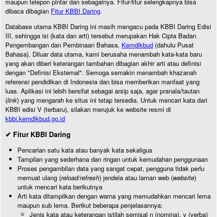
maupun telepon pintar dan sebagainya. Fitur-fitur selengkapnya bisa
dibaca dibagian
Fitur KBBI Daring
.
Database utama KBBI Daring ini masih mengacu pada KBBI Daring Edisi
III, sehingga isi (kata dan arti) tersebut merupakan Hak Cipta Badan
Pengembangan dan Pembinaan Bahasa,
Kemdikbud
(dahulu Pusat
Bahasa). Diluar data utama, kami berusaha menambah kata-kata baru
yang akan diberi keterangan tambahan dibagian akhir arti atau definisi
dengan "Definisi Eksternal". Semoga semakin menambah khazanah
referensi pendidikan di Indonesia dan bisa memberikan manfaat yang
luas. Aplikasi ini lebih bersifat sebagai arsip saja, agar pranala/tautan
(
link
) yang mengarah ke situs ini tetap tersedia. Untuk mencari kata dari
KBBI edisi V (terbaru), silakan merujuk ke website resmi di
kbbi.kemdikbud.go.id
✔ Fitur KBBI Daring
Pencarian satu kata atau banyak kata sekaligus
Tampilan yang sederhana dan ringan untuk kemudahan penggunaan
Proses pengambilan data yang sangat cepat, pengguna tidak perlu
memuat ulang (
reload/refresh
) jendela atau laman web (
website
)
untuk mencari kata berikutnya
Arti kata ditampilkan dengan warna yang memudahkan mencari lema
maupun sub lema. Berikut beberapa penjelasannya:
Jenis kata atau keterangan istilah semisal n (nomina), v (verba)