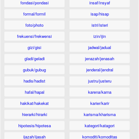
fondasi/pondasi
insaf/insyaf
formal/formil
isap/hisap
foto/photo
istri/isteri
frekuensi/frekwensi
izin/ijin
gizi/gisi
jadwal/jadual
gladi/geladi
jenazah/jenasah
gubuk/gubug
jenderal/jendral
hadis/hadist
justru/justeru
hafal/hapal
karena/karna
hakikat/hakekat
karier/karir
hierarki/hirarki
karisma/kharisma
hipotesis/hipotesa
kategori/katagori
ijazah/ijasah
komoditi/komoditas