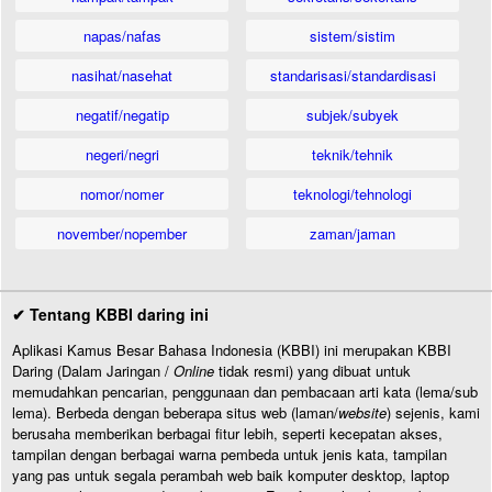
napas/nafas
sistem/sistim
nasihat/nasehat
standarisasi/standardisasi
negatif/negatip
subjek/subyek
negeri/negri
teknik/tehnik
nomor/nomer
teknologi/tehnologi
november/nopember
zaman/jaman
✔ Tentang KBBI daring ini
Aplikasi Kamus Besar Bahasa Indonesia (KBBI) ini merupakan KBBI
Daring (Dalam Jaringan /
Online
tidak resmi) yang dibuat untuk
memudahkan pencarian, penggunaan dan pembacaan arti kata (lema/sub
lema). Berbeda dengan beberapa situs web (laman/
website
) sejenis, kami
berusaha memberikan berbagai fitur lebih, seperti kecepatan akses,
tampilan dengan berbagai warna pembeda untuk jenis kata, tampilan
yang pas untuk segala perambah web baik komputer desktop, laptop