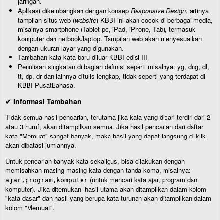
jaringan.
Aplikasi dikembangkan dengan konsep
Responsive Design
, artinya
tampilan situs web (
website
) KBBI ini akan cocok di berbagai media,
misalnya smartphone (Tablet pc, iPad, iPhone, Tab), termasuk
komputer dan netbook/laptop. Tampilan web akan menyesuaikan
dengan ukuran layar yang digunakan.
Tambahan kata-kata baru diluar KBBI edisi III
Penulisan singkatan di bagian definisi seperti misalnya: yg, dng, dl,
tt, dp, dr dan lainnya ditulis lengkap, tidak seperti yang terdapat di
KBBI PusatBahasa.
✔ Informasi Tambahan
Tidak semua hasil pencarian, terutama jika kata yang dicari terdiri dari 2
atau 3 huruf, akan ditampilkan semua. Jika hasil pencarian dari daftar
kata "Memuat" sangat banyak, maka hasil yang dapat langsung di klik
akan dibatasi jumlahnya.
Untuk pencarian banyak kata sekaligus, bisa dilakukan dengan
memisahkan masing-masing kata dengan tanda koma, misalnya:
(untuk mencari kata ajar, program dan
ajar,program,komputer
komputer). Jika ditemukan, hasil utama akan ditampilkan dalam kolom
"kata dasar" dan hasil yang berupa kata turunan akan ditampilkan dalam
kolom "Memuat".