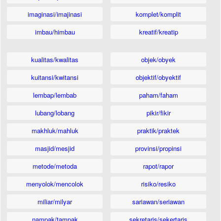
imaginasi/imajinasi
komplet/komplit
imbau/himbau
kreatif/kreatip
kualitas/kwalitas
objek/obyek
kuitansi/kwitansi
objektif/obyektif
lembap/lembab
paham/faham
lubang/lobang
pikir/fikir
makhluk/mahluk
praktik/praktek
masjid/mesjid
provinsi/propinsi
metode/metoda
rapot/rapor
menyolok/mencolok
risiko/resiko
miliar/milyar
sariawan/seriawan
nampak/tampak
sekretaris/sekertaris