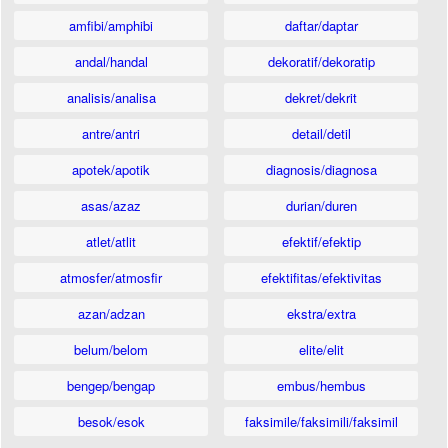
amfibi/amphibi
daftar/daptar
andal/handal
dekoratif/dekoratip
analisis/analisa
dekret/dekrit
antre/antri
detail/detil
apotek/apotik
diagnosis/diagnosa
asas/azaz
durian/duren
atlet/atlit
efektif/efektip
atmosfer/atmosfir
efektifitas/efektivitas
azan/adzan
ekstra/extra
belum/belom
elite/elit
bengep/bengap
embus/hembus
besok/esok
faksimile/faksimili/faksimil