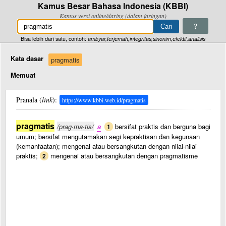
Kamus Besar Bahasa Indonesia (KBBI)
Kamus versi online/daring (dalam jaringan)
?
Bisa lebih dari satu, contoh:
ambyar,terjemah,integritas,sinonim,efektif,analisis
Kata dasar
pragmatis
Memuat
Pranala (
link
):
https://www.kbbi.web.id/pragmatis
pragmatis
/prag·ma·tis/
a
bersifat praktis dan berguna bagi
1
umum; bersifat mengutamakan segi kepraktisan dan kegunaan
(kemanfaatan); mengenai atau bersangkutan dengan nilai-nilai
praktis;
mengenai atau bersangkutan dengan pragmatisme
2