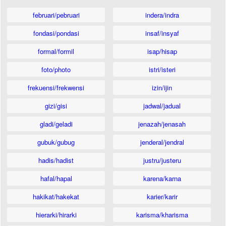
februari/pebruari
indera/indra
fondasi/pondasi
insaf/insyaf
formal/formil
isap/hisap
foto/photo
istri/isteri
frekuensi/frekwensi
izin/ijin
gizi/gisi
jadwal/jadual
gladi/geladi
jenazah/jenasah
gubuk/gubug
jenderal/jendral
hadis/hadist
justru/justeru
hafal/hapal
karena/karna
hakikat/hakekat
karier/karir
hierarki/hirarki
karisma/kharisma