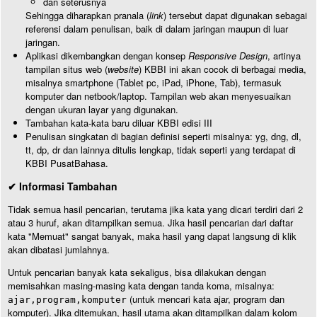
dan seterusnya
Sehingga diharapkan pranala (
link
) tersebut dapat digunakan sebagai
referensi dalam penulisan, baik di dalam jaringan maupun di luar
jaringan.
Aplikasi dikembangkan dengan konsep
Responsive Design
, artinya
tampilan situs web (
website
) KBBI ini akan cocok di berbagai media,
misalnya smartphone (Tablet pc, iPad, iPhone, Tab), termasuk
komputer dan netbook/laptop. Tampilan web akan menyesuaikan
dengan ukuran layar yang digunakan.
Tambahan kata-kata baru diluar KBBI edisi III
Penulisan singkatan di bagian definisi seperti misalnya: yg, dng, dl,
tt, dp, dr dan lainnya ditulis lengkap, tidak seperti yang terdapat di
KBBI PusatBahasa.
✔ Informasi Tambahan
Tidak semua hasil pencarian, terutama jika kata yang dicari terdiri dari 2
atau 3 huruf, akan ditampilkan semua. Jika hasil pencarian dari daftar
kata "Memuat" sangat banyak, maka hasil yang dapat langsung di klik
akan dibatasi jumlahnya.
Untuk pencarian banyak kata sekaligus, bisa dilakukan dengan
memisahkan masing-masing kata dengan tanda koma, misalnya:
(untuk mencari kata ajar, program dan
ajar,program,komputer
komputer). Jika ditemukan, hasil utama akan ditampilkan dalam kolom