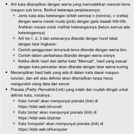
Arti kata ditampilkan dengan warna yang memudahkan mencari lema
maupun sub lema. Berikut beberapa penjelasannya:
Jenis kata atau keterangan istilah semisal n (nomina), v (verba)
dengan warna merah muda (pink) dengan garis bawah titik-titik.
Arahkan mouse untuk melihat keterangannya (belum semua ada
keterangannya)
Arti ke-1, 2, 3 dan seterusnya ditandai dengan huruf tebal
dengan latar lingkaran
Contoh penggunaan lema/sub-lema ditandai dengan warna biru
Contoh dalam peribahasa ditandai dengan warna oranye
Ketika diklik hasil dari daftar kata "Memuat", hasil yang sesuai
dengan kata pencarian akan ditandai dengan latar warna kuning
Menampilkan hasil baik yang ada di dalam kata dasar maupun
turunan, dan arti atau definisi akan ditampilkan tanpa harus
mengunduh ulang data dari server
Pranala (
Pretty Permalink/Link
) yang indah dan mudah diingat untuk
definisi kata, misalnya :
Kata 'rumah' akan mempunyai pranala (
link
) di
https://kbbi.web.id/rumah
Kata 'pintar' akan mempunyai pranala (
link
) di
https://kbbi.web.id/pintar
Kata 'komputer' akan mempunyai pranala (
link
) di
https://kbbi.web.id/komputer