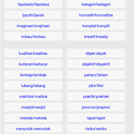
hipotesis/hipotesa
kategori/katagori
ijazah/ijasah
komoditi/komoditas
imaginasi/imajinasi
komplet/komplit
imbau/himbau
kreatif/kreatip
kualitas/kwalitas
objek/obyek
kuitansi/kwitansi
objektif/obyektif
lembap/lembab
paham/faham
lubang/lobang
pikir/fikir
makhluk/mahluk
praktik/praktek
masjid/mesjid
provinsi/propinsi
metode/metoda
rapot/rapor
menyolok/mencolok
risiko/resiko