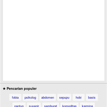
★ Pencarian populer
fobia
psikolog
abdomen
sepupu
hobi
basis
pantun
suvenir
semburat
komoditas
karmina