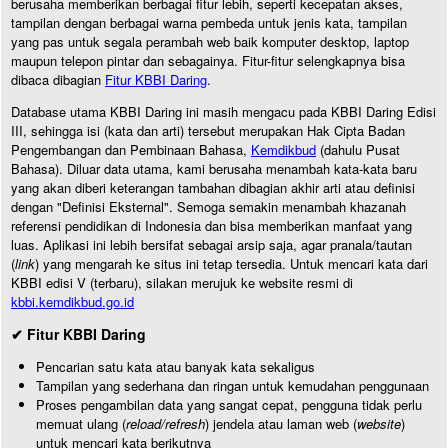
berusaha memberikan berbagai fitur lebih, seperti kecepatan akses,
tampilan dengan berbagai warna pembeda untuk jenis kata, tampilan
yang pas untuk segala perambah web baik komputer desktop, laptop
maupun telepon pintar dan sebagainya. Fitur-fitur selengkapnya bisa
dibaca dibagian
Fitur KBBI Daring
.
Database utama KBBI Daring ini masih mengacu pada KBBI Daring Edisi
III, sehingga isi (kata dan arti) tersebut merupakan Hak Cipta Badan
Pengembangan dan Pembinaan Bahasa,
Kemdikbud
(dahulu Pusat
Bahasa). Diluar data utama, kami berusaha menambah kata-kata baru
yang akan diberi keterangan tambahan dibagian akhir arti atau definisi
dengan "Definisi Eksternal". Semoga semakin menambah khazanah
referensi pendidikan di Indonesia dan bisa memberikan manfaat yang
luas. Aplikasi ini lebih bersifat sebagai arsip saja, agar pranala/tautan
(
link
) yang mengarah ke situs ini tetap tersedia. Untuk mencari kata dari
KBBI edisi V (terbaru), silakan merujuk ke website resmi di
kbbi.kemdikbud.go.id
✔ Fitur KBBI Daring
Pencarian satu kata atau banyak kata sekaligus
Tampilan yang sederhana dan ringan untuk kemudahan penggunaan
Proses pengambilan data yang sangat cepat, pengguna tidak perlu
memuat ulang (
reload/refresh
) jendela atau laman web (
website
)
untuk mencari kata berikutnya