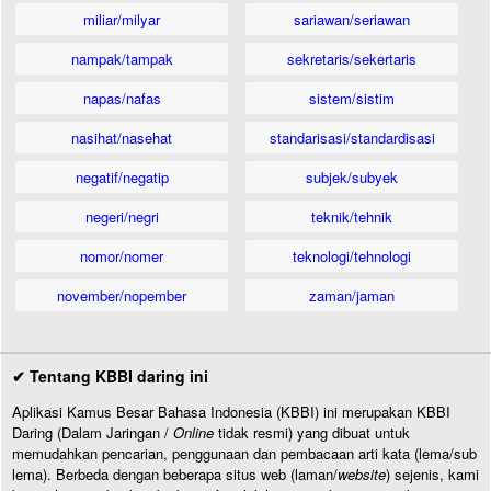
miliar/milyar
sariawan/seriawan
nampak/tampak
sekretaris/sekertaris
napas/nafas
sistem/sistim
nasihat/nasehat
standarisasi/standardisasi
negatif/negatip
subjek/subyek
negeri/negri
teknik/tehnik
nomor/nomer
teknologi/tehnologi
november/nopember
zaman/jaman
✔ Tentang KBBI daring ini
Aplikasi Kamus Besar Bahasa Indonesia (KBBI) ini merupakan KBBI
Daring (Dalam Jaringan /
Online
tidak resmi) yang dibuat untuk
memudahkan pencarian, penggunaan dan pembacaan arti kata (lema/sub
lema). Berbeda dengan beberapa situs web (laman/
website
) sejenis, kami