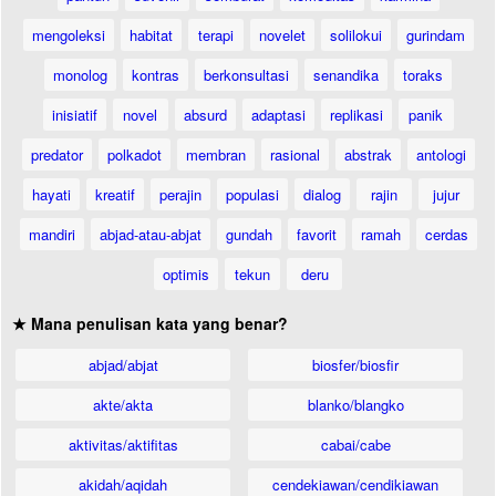
mengoleksi
habitat
terapi
novelet
solilokui
gurindam
monolog
kontras
berkonsultasi
senandika
toraks
inisiatif
novel
absurd
adaptasi
replikasi
panik
predator
polkadot
membran
rasional
abstrak
antologi
hayati
kreatif
perajin
populasi
dialog
rajin
jujur
mandiri
abjad-atau-abjat
gundah
favorit
ramah
cerdas
optimis
tekun
deru
★ Mana penulisan kata yang benar?
abjad/abjat
biosfer/biosfir
akte/akta
blanko/blangko
aktivitas/aktifitas
cabai/cabe
akidah/aqidah
cendekiawan/cendikiawan