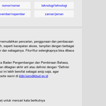
nomor/nomer
teknologi/tehnologi
ovember/nopember
zaman/jaman
uk memudahkan pencarian, penggunaan dan pembacaan
ih, seperti kecepatan akses, tampilan dengan berbagai
dan sebagainya. Fitur-fitur selengkapnya bisa dibaca
 Cipta Badan Pengembangan dan Pembinaan Bahasa,
ibagian akhir arti atau definisi dengan "Definisi
ni lebih bersifat sebagai arsip saja, agar
bsite resmi di
kbbi.kemdikbud.go.id
te
) untuk mencari kata berikutnya