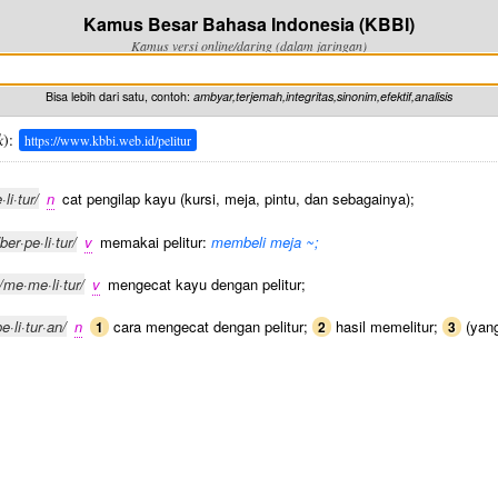
Kamus Besar Bahasa Indonesia (KBBI)
Kamus versi online/daring (dalam jaringan)
Bisa lebih dari satu, contoh:
ambyar,terjemah,integritas,sinonim,efektif,analisis
k
):
https://www.kbbi.web.id/pelitur
·li·tur/
n
cat pengilap kayu (kursi, meja, pintu, dan sebagainya);
/ber·pe·li·tur/
v
memakai pelitur:
membeli meja ~;
/me·me·li·tur/
v
mengecat kayu dengan pelitur;
pe·li·tur·an/
n
cara mengecat dengan pelitur;
hasil memelitur;
(yang
1
2
3