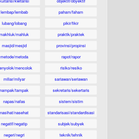
kuitansi/kwitansi
objektif/obyektif
lembap/lembab
paham/faham
lubang/lobang
pikir/fikir
makhluk/mahluk
praktik/praktek
masjid/mesjid
provinsi/propinsi
metode/metoda
rapot/rapor
enyolok/mencolok
risiko/resiko
miliar/milyar
sariawan/seriawan
nampak/tampak
sekretaris/sekertaris
napas/nafas
sistem/sistim
nasihat/nasehat
standarisasi/standardisasi
negatif/negatip
subjek/subyek
negeri/negri
teknik/tehnik