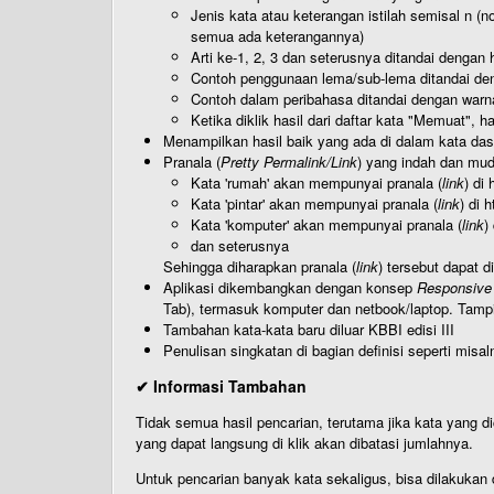
Jenis kata atau keterangan istilah semisal n (
semua ada keterangannya)
Arti ke-1, 2, 3 dan seterusnya ditandai dengan h
Contoh penggunaan lema/sub-lema ditandai den
Contoh dalam peribahasa ditandai dengan warn
Ketika diklik hasil dari daftar kata "Memuat", 
Menampilkan hasil baik yang ada di dalam kata dasa
Pranala (
Pretty Permalink/Link
) yang indah dan muda
Kata 'rumah' akan mempunyai pranala (
link
) di
Kata 'pintar' akan mempunyai pranala (
link
) di 
Kata 'komputer' akan mempunyai pranala (
link
)
dan seterusnya
Sehingga diharapkan pranala (
link
) tersebut dapat d
Aplikasi dikembangkan dengan konsep
Responsive
Tab), termasuk komputer dan netbook/laptop. Tamp
Tambahan kata-kata baru diluar KBBI edisi III
Penulisan singkatan di bagian definisi seperti misal
✔ Informasi Tambahan
Tidak semua hasil pencarian, terutama jika kata yang di
yang dapat langsung di klik akan dibatasi jumlahnya.
Untuk pencarian banyak kata sekaligus, bisa dilakuk