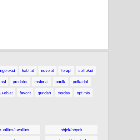
ngoleksi
habitat
novelet
terapi
solilokui
kasi
predator
rasional
panik
polkadot
au-abjat
favorit
gundah
cerdas
optimis
kualitas/kwalitas
objek/obyek