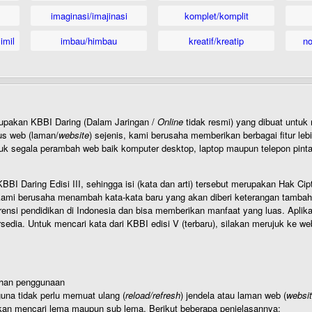
imaginasi/imajinasi
komplet/komplit
imil
imbau/himbau
kreatif/kreatip
n
rupakan KBBI Daring (Dalam Jaringan /
Online
tidak resmi) yang dibuat unt
us web (laman/
website
) sejenis, kami berusaha memberikan berbagai fitur leb
uk segala perambah web baik komputer desktop, laptop maupun telepon pintar 
BI Daring Edisi III, sehingga isi (kata dan arti) tersebut merupakan Hak
ami berusaha menambah kata-kata baru yang akan diberi keterangan tambahan d
 pendidikan di Indonesia dan bisa memberikan manfaat yang luas. Aplikasi i
rsedia. Untuk mencari kata dari KBBI edisi V (terbaru), silakan merujuk ke we
ahan penggunaan
una tidak perlu memuat ulang (
reload/refresh
) jendela atau laman web (
websi
kan mencari lema maupun sub lema. Berikut beberapa penjelasannya: