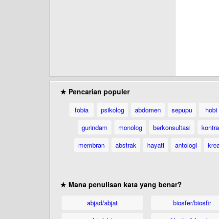
★ Pencarian populer
fobia
psikolog
abdomen
sepupu
hobi
gurindam
monolog
berkonsultasi
kontr
membran
abstrak
hayati
antologi
krea
★ Mana penulisan kata yang benar?
abjad/abjat
biosfer/biosfir