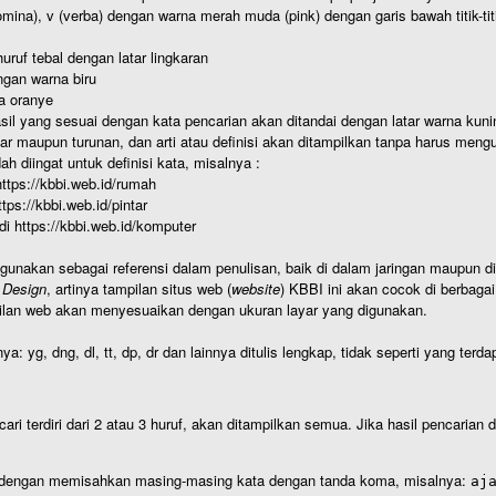
nomina), v (verba) dengan warna merah muda (pink) dengan garis bawah titik-
uruf tebal dengan latar lingkaran
gan warna biru
a oranye
hasil yang sesuai dengan kata pencarian akan ditandai dengan latar warna kuni
r maupun turunan, dan arti atau definisi akan ditampilkan tanpa harus mengu
h diingat untuk definisi kata, misalnya :
 https://kbbi.web.id/rumah
https://kbbi.web.id/pintar
 di https://kbbi.web.id/komputer
igunakan sebagai referensi dalam penulisan, baik di dalam jaringan maupun di 
 Design
, artinya tampilan situs web (
website
) KBBI ini akan cocok di berbaga
ilan web akan menyesuaikan dengan ukuran layar yang digunakan.
nya: yg, dng, dl, tt, dp, dr dan lainnya ditulis lengkap, tidak seperti yang te
cari terdiri dari 2 atau 3 huruf, akan ditampilkan semua. Jika hasil pencarian
an dengan memisahkan masing-masing kata dengan tanda koma, misalnya:
aj