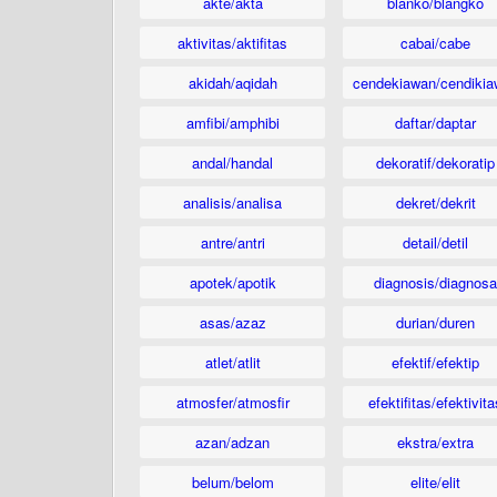
akte/akta
blanko/blangko
aktivitas/aktifitas
cabai/cabe
akidah/aqidah
cendekiawan/cendikia
amfibi/amphibi
daftar/daptar
andal/handal
dekoratif/dekoratip
analisis/analisa
dekret/dekrit
antre/antri
detail/detil
apotek/apotik
diagnosis/diagnosa
asas/azaz
durian/duren
atlet/atlit
efektif/efektip
atmosfer/atmosfir
efektifitas/efektivita
azan/adzan
ekstra/extra
belum/belom
elite/elit