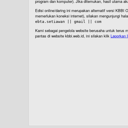
program dan komputer). Jika ditemukan, hasil utama ak
Edisi online/daring ini merupakan alternatif versi KBB
memerlukan koneksi internet), silakan mengunjungi hal
ebta.setiawan || gmail || com
Kami sebagai pengelola website berusaha untuk terus me
pantas di website kbbi.web.id, ini silakan klik
Laporkan I