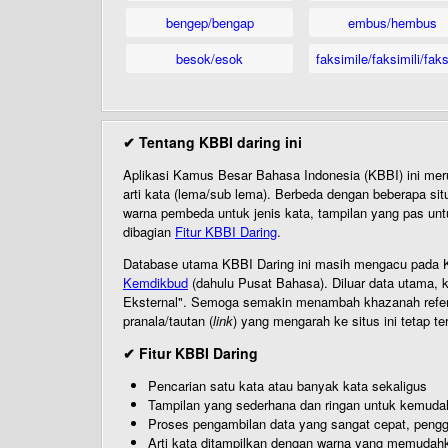
bengep/bengap
embus/hembus
besok/esok
faksimile/faksimili/faks
✔ Tentang KBBI daring ini
Aplikasi Kamus Besar Bahasa Indonesia (KBBI) ini me
arti kata (lema/sub lema). Berbeda dengan beberapa sit
warna pembeda untuk jenis kata, tampilan yang pas unt
dibagian
Fitur KBBI Daring
.
Database utama KBBI Daring ini masih mengacu pada KB
Kemdikbud
(dahulu Pusat Bahasa). Diluar data utama, k
Eksternal". Semoga semakin menambah khazanah referensi
pranala/tautan (
link
) yang mengarah ke situs ini tetap te
✔ Fitur KBBI Daring
Pencarian satu kata atau banyak kata sekaligus
Tampilan yang sederhana dan ringan untuk kemud
Proses pengambilan data yang sangat cepat, pengg
Arti kata ditampilkan dengan warna yang memudah