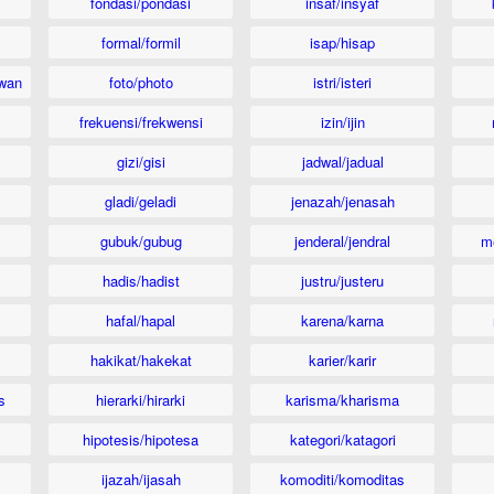
fondasi/pondasi
insaf/insyaf
formal/formil
isap/hisap
wan
foto/photo
istri/isteri
frekuensi/frekwensi
izin/ijin
gizi/gisi
jadwal/jadual
gladi/geladi
jenazah/jenasah
gubuk/gubug
jenderal/jendral
m
hadis/hadist
justru/justeru
hafal/hapal
karena/karna
hakikat/hakekat
karier/karir
s
hierarki/hirarki
karisma/kharisma
hipotesis/hipotesa
kategori/katagori
ijazah/ijasah
komoditi/komoditas