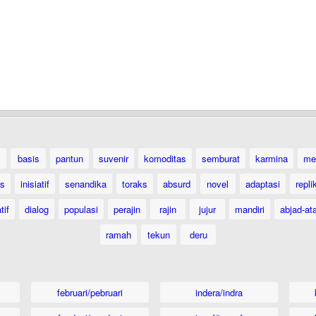
basis
pantun
suvenir
komoditas
semburat
karmina
me
as
inisiatif
senandika
toraks
absurd
novel
adaptasi
repli
tif
dialog
populasi
perajin
rajin
jujur
mandiri
abjad-at
ramah
tekun
deru
februari/pebruari
indera/indra