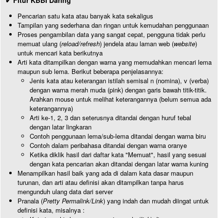
✔ Fitur KBBI Daring
Pencarian satu kata atau banyak kata sekaligus
Tampilan yang sederhana dan ringan untuk kemudahan penggunaan
Proses pengambilan data yang sangat cepat, pengguna tidak perlu
memuat ulang (
reload/refresh
) jendela atau laman web (
website
)
untuk mencari kata berikutnya
Arti kata ditampilkan dengan warna yang memudahkan mencari lema
maupun sub lema. Berikut beberapa penjelasannya:
Jenis kata atau keterangan istilah semisal n (nomina), v (verba)
dengan warna merah muda (pink) dengan garis bawah titik-titik.
Arahkan mouse untuk melihat keterangannya (belum semua ada
keterangannya)
Arti ke-1, 2, 3 dan seterusnya ditandai dengan huruf tebal
dengan latar lingkaran
Contoh penggunaan lema/sub-lema ditandai dengan warna biru
Contoh dalam peribahasa ditandai dengan warna oranye
Ketika diklik hasil dari daftar kata "Memuat", hasil yang sesuai
dengan kata pencarian akan ditandai dengan latar warna kuning
Menampilkan hasil baik yang ada di dalam kata dasar maupun
turunan, dan arti atau definisi akan ditampilkan tanpa harus
mengunduh ulang data dari server
Pranala (
Pretty Permalink/Link
) yang indah dan mudah diingat untuk
definisi kata, misalnya :