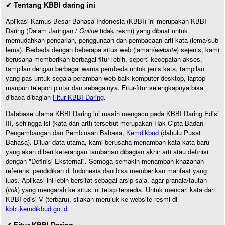
✔ Tentang KBBI daring ini
Aplikasi Kamus Besar Bahasa Indonesia (KBBI) ini merupakan KBBI
Daring (Dalam Jaringan /
Online
tidak resmi) yang dibuat untuk
memudahkan pencarian, penggunaan dan pembacaan arti kata (lema/sub
lema). Berbeda dengan beberapa situs web (laman/
website
) sejenis, kami
berusaha memberikan berbagai fitur lebih, seperti kecepatan akses,
tampilan dengan berbagai warna pembeda untuk jenis kata, tampilan
yang pas untuk segala perambah web baik komputer desktop, laptop
maupun telepon pintar dan sebagainya. Fitur-fitur selengkapnya bisa
dibaca dibagian
Fitur KBBI Daring
.
Database utama KBBI Daring ini masih mengacu pada KBBI Daring Edisi
III, sehingga isi (kata dan arti) tersebut merupakan Hak Cipta Badan
Pengembangan dan Pembinaan Bahasa,
Kemdikbud
(dahulu Pusat
Bahasa). Diluar data utama, kami berusaha menambah kata-kata baru
yang akan diberi keterangan tambahan dibagian akhir arti atau definisi
dengan "Definisi Eksternal". Semoga semakin menambah khazanah
referensi pendidikan di Indonesia dan bisa memberikan manfaat yang
luas. Aplikasi ini lebih bersifat sebagai arsip saja, agar pranala/tautan
(
link
) yang mengarah ke situs ini tetap tersedia. Untuk mencari kata dari
KBBI edisi V (terbaru), silakan merujuk ke website resmi di
kbbi.kemdikbud.go.id