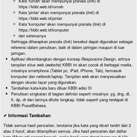
Kata 'rumah' akan mempunyai pranala (
link
) di
https://kbbi.web.id/rumah
Kata 'pintar' akan mempunyai pranala (
link
) di
https://kbbi.web.id/pintar
Kata 'komputer' akan mempunyai pranala (
link
) di
https://kbbi.web.id/komputer
dan seterusnya
Sehingga diharapkan pranala (
link
) tersebut dapat digunakan sebagai
referensi dalam penulisan, baik di dalam jaringan maupun di luar
jaringan.
Aplikasi dikembangkan dengan konsep
Responsive Design
, artinya
tampilan situs web (
website
) KBBI ini akan cocok di berbagai media,
misalnya smartphone (Tablet pc, iPad, iPhone, Tab), termasuk
komputer dan netbook/laptop. Tampilan web akan menyesuaikan
dengan ukuran layar yang digunakan.
Tambahan kata-kata baru diluar KBBI edisi III
Penulisan singkatan di bagian definisi seperti misalnya: yg, dng, dl,
tt, dp, dr dan lainnya ditulis lengkap, tidak seperti yang terdapat di
KBBI PusatBahasa.
✔ Informasi Tambahan
Tidak semua hasil pencarian, terutama jika kata yang dicari terdiri dari 2
atau 3 huruf, akan ditampilkan semua. Jika hasil pencarian dari daftar
kata "Memuat" sangat banyak, maka hasil yang dapat langsung di klik