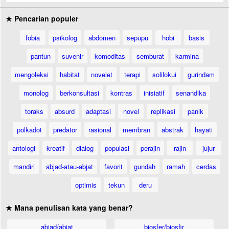
★ Pencarian populer
fobia
psikolog
abdomen
sepupu
hobi
basis
pantun
suvenir
komoditas
semburat
karmina
mengoleksi
habitat
novelet
terapi
solilokui
gurindam
monolog
berkonsultasi
kontras
inisiatif
senandika
toraks
absurd
adaptasi
novel
replikasi
panik
polkadot
predator
rasional
membran
abstrak
hayati
antologi
kreatif
dialog
populasi
perajin
rajin
jujur
mandiri
abjad-atau-abjat
favorit
gundah
ramah
cerdas
optimis
tekun
deru
★ Mana penulisan kata yang benar?
abjad/abjat
biosfer/biosfir