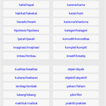
hafal/hapal
karena/karna
hakikat/hakekat
karier/karir
hierarki/hirarki
karisma/kharisma
hipotesis/hipotesa
kategori/katagori
ijazah/ijasah
komoditi/komoditas
imaginasi/imajinasi
komplet/komplit
imbau/himbau
kreatif/kreatip
kualitas/kwalitas
objek/obyek
kuitansi/kwitansi
objektif/obyektif
lembap/lembab
paham/faham
lubang/lobang
pikir/fikir
makhluk/mahluk
praktik/praktek