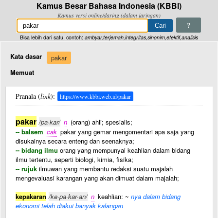
Kamus Besar Bahasa Indonesia (KBBI)
Kamus versi online/daring (dalam jaringan)
?
Bisa lebih dari satu, contoh:
ambyar,terjemah,integritas,sinonim,efektif,analisis
Kata dasar
pakar
Memuat
Pranala (
link
):
https://www.kbbi.web.id/pakar
pakar
/pa·kar/
n
(orang) ahli; spesialis;
-- balsem
cak
pakar yang gemar mengomentari apa saja yang
disukainya secara enteng dan seenaknya;
-- bidang ilmu
orang yang mempunyai keahlian dalam bidang
ilmu tertentu, seperti biologi, kimia, fisika;
-- rujuk
ilmuwan yang membantu redaksi suatu majalah
mengevaluasi karangan yang akan dimuat dalam majalah;
kepakaran
/ke·pa·kar·an/
n
keahlian: ~
nya dalam bidang
ekonomi telah diakui banyak kalangan