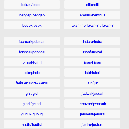
belum/belom
elite/elit
bengep/bengap
embus/hembus
besok/esok
faksimile/faksimili/faksimil
februari/pebruari
indera/indra
fondasi/pondasi
insaf/insyaf
formal/formil
isap/hisap
foto/photo
istri/isteri
frekuensi/frekwensi
izin/ijin
gizi/gisi
jadwal/jadual
gladi/geladi
jenazah/jenasah
gubuk/gubug
jenderal/jendral
hadis/hadist
justru/justeru