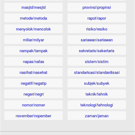
masjid/mesjid
provinsi/propinsi
metode/metoda
rapot/rapor
menyolok/mencolok
risiko/resiko
miliar/milyar
sariawan/seriawan
nampak/tampak
sekretaris/sekertaris
napas/nafas
sistem/sistim
nasihat/nasehat
standarisasi/standardisasi
negatif/negatip
subjek/subyek
negeri/negri
teknik/tehnik
nomor/nomer
teknologi/tehnologi
november/nopember
zaman/jaman