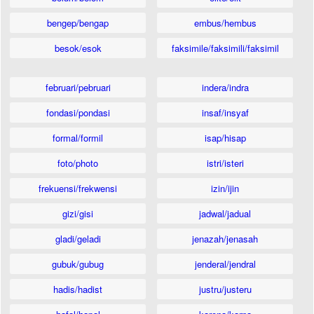
bengep/bengap
embus/hembus
besok/esok
faksimile/faksimili/faksimil
februari/pebruari
indera/indra
fondasi/pondasi
insaf/insyaf
formal/formil
isap/hisap
foto/photo
istri/isteri
frekuensi/frekwensi
izin/ijin
gizi/gisi
jadwal/jadual
gladi/geladi
jenazah/jenasah
gubuk/gubug
jenderal/jendral
hadis/hadist
justru/justeru