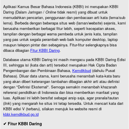
Aplikasi Kamus Besar Bahasa Indonesia (KBBI) ini merupakan KBBI
Daring (Dalam Jaringan /
Online
tidak resmi) yang dibuat untuk
memudahkan pencarian, penggunaan dan pembacaan arti kata (lema/sub
lema). Berbeda dengan beberapa situs web (laman/
website
) sejenis, kami
berusaha memberikan berbagai fitur lebih, seperti kecepatan akses,
tampilan dengan berbagai warna pembeda untuk jenis kata, tampilan
yang pas untuk segala perambah web baik komputer desktop, laptop
maupun telepon pintar dan sebagainya. Fitur-fitur selengkapnya bisa
dibaca dibagian
Fitur KBBI Daring
.
Database utama KBBI Daring ini masih mengacu pada KBBI Daring Edisi
III, sehingga isi (kata dan arti) tersebut merupakan Hak Cipta Badan
Pengembangan dan Pembinaan Bahasa,
Kemdikbud
(dahulu Pusat
Bahasa). Diluar data utama, kami berusaha menambah kata-kata baru
yang akan diberi keterangan tambahan dibagian akhir arti atau definisi
dengan "Definisi Eksternal". Semoga semakin menambah khazanah
referensi pendidikan di Indonesia dan bisa memberikan manfaat yang
luas. Aplikasi ini lebih bersifat sebagai arsip saja, agar pranala/tautan
(
link
) yang mengarah ke situs ini tetap tersedia. Untuk mencari kata dari
KBBI edisi V (terbaru), silakan merujuk ke website resmi di
kbbi.kemdikbud.go.id
✔ Fitur KBBI Daring