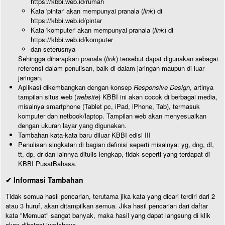
https://kbbi.web.id/rumah
Kata 'pintar' akan mempunyai pranala (
link
) di
https://kbbi.web.id/pintar
Kata 'komputer' akan mempunyai pranala (
link
) di
https://kbbi.web.id/komputer
dan seterusnya
Sehingga diharapkan pranala (
link
) tersebut dapat digunakan sebagai
referensi dalam penulisan, baik di dalam jaringan maupun di luar
jaringan.
Aplikasi dikembangkan dengan konsep
Responsive Design
, artinya
tampilan situs web (
website
) KBBI ini akan cocok di berbagai media,
misalnya smartphone (Tablet pc, iPad, iPhone, Tab), termasuk
komputer dan netbook/laptop. Tampilan web akan menyesuaikan
dengan ukuran layar yang digunakan.
Tambahan kata-kata baru diluar KBBI edisi III
Penulisan singkatan di bagian definisi seperti misalnya: yg, dng, dl,
tt, dp, dr dan lainnya ditulis lengkap, tidak seperti yang terdapat di
KBBI PusatBahasa.
✔ Informasi Tambahan
Tidak semua hasil pencarian, terutama jika kata yang dicari terdiri dari 2
atau 3 huruf, akan ditampilkan semua. Jika hasil pencarian dari daftar
kata "Memuat" sangat banyak, maka hasil yang dapat langsung di klik
akan dibatasi jumlahnya.