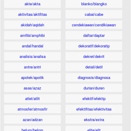
akte/akta
blanko/blangko
aktivitas/aktifitas
cabai/cabe
akidah/aqidah
cendekiawan/cendikiawan
amfibi/amphibi
daftar/daptar
andal/handal
dekoratif/dekoratip
analisis/analisa
dekret/dekrit
antre/antri
detail/detil
apotek/apotik
diagnosis/diagnosa
asas/azaz
durian/duren
atlet/atlit
efektif/efektip
atmosfer/atmosfir
efektifitas/efektivitas
azan/adzan
ekstra/extra
belum/belom
elite/elit