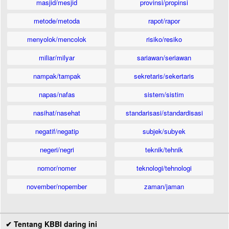
masjid/mesjid
provinsi/propinsi
metode/metoda
rapot/rapor
menyolok/mencolok
risiko/resiko
miliar/milyar
sariawan/seriawan
nampak/tampak
sekretaris/sekertaris
napas/nafas
sistem/sistim
nasihat/nasehat
standarisasi/standardisasi
negatif/negatip
subjek/subyek
negeri/negri
teknik/tehnik
nomor/nomer
teknologi/tehnologi
november/nopember
zaman/jaman
✔ Tentang KBBI daring ini