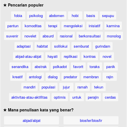
★ Pencarian populer
fobia
psikolog
abdomen
hobi
basis
sepupu
pantun
komoditas
terapi
mengoleksi
inisiatif
karmina
suvenir
novelet
absurd
rasional
berkonsultasi
monolog
adaptasi
habitat
solilokui
semburat
gurindam
abjad-atau-abjat
hayati
replikasi
kontras
novel
senandika
abstrak
polkadot
favorit
toraks
panik
kreatif
antologi
dialog
predator
membran
rajin
mandiri
populasi
jujur
ramah
tekun
aktivitas-atau-aktifitas
optimis
untuk
perajin
cerdas
★ Mana penulisan kata yang benar?
abjad/abjat
biosfer/biosfir