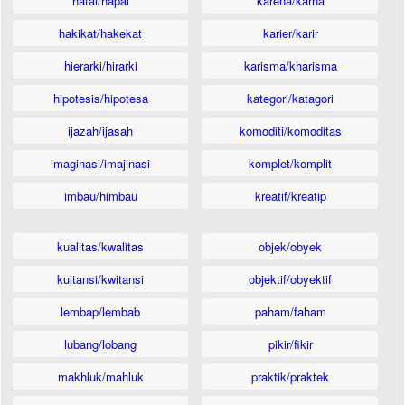
hafal/hapal
karena/karna
hakikat/hakekat
karier/karir
hierarki/hirarki
karisma/kharisma
hipotesis/hipotesa
kategori/katagori
ijazah/ijasah
komoditi/komoditas
imaginasi/imajinasi
komplet/komplit
imbau/himbau
kreatif/kreatip
kualitas/kwalitas
objek/obyek
kuitansi/kwitansi
objektif/obyektif
lembap/lembab
paham/faham
lubang/lobang
pikir/fikir
makhluk/mahluk
praktik/praktek