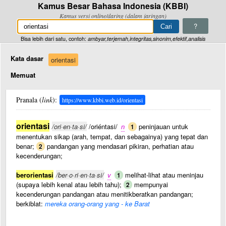
Kamus Besar Bahasa Indonesia (KBBI)
Kamus versi online/daring (dalam jaringan)
?
Bisa lebih dari satu, contoh:
ambyar,terjemah,integritas,sinonim,efektif,analisis
Kata dasar
orientasi
Memuat
Pranala (
link
):
https://www.kbbi.web.id/orientasi
orientasi
/ori·en·ta·si/
/oriéntasi/
n
peninjauan untuk
1
menentukan sikap (arah, tempat, dan sebagainya) yang tepat dan
benar;
pandangan yang mendasari pikiran, perhatian atau
2
kecenderungan;
berorientasi
/ber·o·ri·en·ta·si/
v
melihat-lihat atau meninjau
1
(supaya lebih kenal atau lebih tahu);
mempunyai
2
kecenderungan pandangan atau menitikberatkan pandangan;
berkiblat:
mereka orang-orang yang - ke Barat