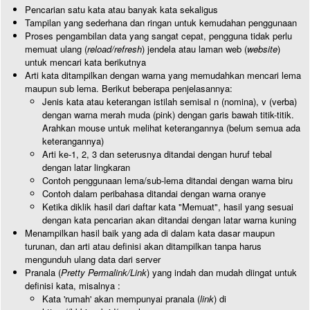
Pencarian satu kata atau banyak kata sekaligus
Tampilan yang sederhana dan ringan untuk kemudahan penggunaan
Proses pengambilan data yang sangat cepat, pengguna tidak perlu
memuat ulang (
reload/refresh
) jendela atau laman web (
website
)
untuk mencari kata berikutnya
Arti kata ditampilkan dengan warna yang memudahkan mencari lema
maupun sub lema. Berikut beberapa penjelasannya:
Jenis kata atau keterangan istilah semisal n (nomina), v (verba)
dengan warna merah muda (pink) dengan garis bawah titik-titik.
Arahkan mouse untuk melihat keterangannya (belum semua ada
keterangannya)
Arti ke-1, 2, 3 dan seterusnya ditandai dengan huruf tebal
dengan latar lingkaran
Contoh penggunaan lema/sub-lema ditandai dengan warna biru
Contoh dalam peribahasa ditandai dengan warna oranye
Ketika diklik hasil dari daftar kata "Memuat", hasil yang sesuai
dengan kata pencarian akan ditandai dengan latar warna kuning
Menampilkan hasil baik yang ada di dalam kata dasar maupun
turunan, dan arti atau definisi akan ditampilkan tanpa harus
mengunduh ulang data dari server
Pranala (
Pretty Permalink/Link
) yang indah dan mudah diingat untuk
definisi kata, misalnya :
Kata 'rumah' akan mempunyai pranala (
link
) di