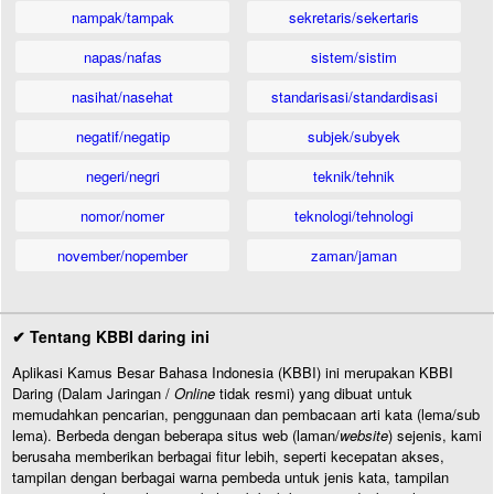
nampak/tampak
sekretaris/sekertaris
napas/nafas
sistem/sistim
nasihat/nasehat
standarisasi/standardisasi
negatif/negatip
subjek/subyek
negeri/negri
teknik/tehnik
nomor/nomer
teknologi/tehnologi
november/nopember
zaman/jaman
✔ Tentang KBBI daring ini
Aplikasi Kamus Besar Bahasa Indonesia (KBBI) ini merupakan KBBI
Daring (Dalam Jaringan /
Online
tidak resmi) yang dibuat untuk
memudahkan pencarian, penggunaan dan pembacaan arti kata (lema/sub
lema). Berbeda dengan beberapa situs web (laman/
website
) sejenis, kami
berusaha memberikan berbagai fitur lebih, seperti kecepatan akses,
tampilan dengan berbagai warna pembeda untuk jenis kata, tampilan