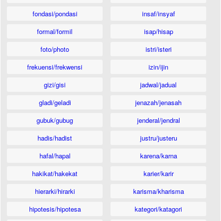
fondasi/pondasi
insaf/insyaf
formal/formil
isap/hisap
foto/photo
istri/isteri
frekuensi/frekwensi
izin/ijin
gizi/gisi
jadwal/jadual
gladi/geladi
jenazah/jenasah
gubuk/gubug
jenderal/jendral
hadis/hadist
justru/justeru
hafal/hapal
karena/karna
hakikat/hakekat
karier/karir
hierarki/hirarki
karisma/kharisma
hipotesis/hipotesa
kategori/katagori