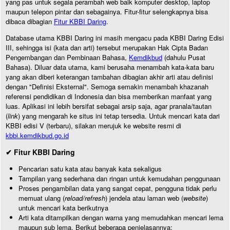
yang pas untuk segala perambah web baik komputer desktop, laptop
maupun telepon pintar dan sebagainya. Fitur-fitur selengkapnya bisa
dibaca dibagian
Fitur KBBI Daring
.
Database utama KBBI Daring ini masih mengacu pada KBBI Daring Edisi
III, sehingga isi (kata dan arti) tersebut merupakan Hak Cipta Badan
Pengembangan dan Pembinaan Bahasa,
Kemdikbud
(dahulu Pusat
Bahasa). Diluar data utama, kami berusaha menambah kata-kata baru
yang akan diberi keterangan tambahan dibagian akhir arti atau definisi
dengan "Definisi Eksternal". Semoga semakin menambah khazanah
referensi pendidikan di Indonesia dan bisa memberikan manfaat yang
luas. Aplikasi ini lebih bersifat sebagai arsip saja, agar pranala/tautan
(
link
) yang mengarah ke situs ini tetap tersedia. Untuk mencari kata dari
KBBI edisi V (terbaru), silakan merujuk ke website resmi di
kbbi.kemdikbud.go.id
✔ Fitur KBBI Daring
Pencarian satu kata atau banyak kata sekaligus
Tampilan yang sederhana dan ringan untuk kemudahan penggunaan
Proses pengambilan data yang sangat cepat, pengguna tidak perlu
memuat ulang (
reload/refresh
) jendela atau laman web (
website
)
untuk mencari kata berikutnya
Arti kata ditampilkan dengan warna yang memudahkan mencari lema
maupun sub lema. Berikut beberapa penjelasannya: