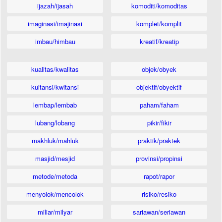
ijazah/ijasah
komoditi/komoditas
imaginasi/imajinasi
komplet/komplit
imbau/himbau
kreatif/kreatip
kualitas/kwalitas
objek/obyek
kuitansi/kwitansi
objektif/obyektif
lembap/lembab
paham/faham
lubang/lobang
pikir/fikir
makhluk/mahluk
praktik/praktek
masjid/mesjid
provinsi/propinsi
metode/metoda
rapot/rapor
menyolok/mencolok
risiko/resiko
miliar/milyar
sariawan/seriawan