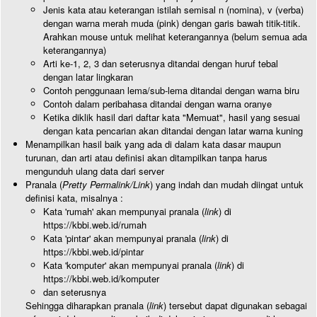
Jenis kata atau keterangan istilah semisal n (nomina), v (verba)
dengan warna merah muda (pink) dengan garis bawah titik-titik.
Arahkan mouse untuk melihat keterangannya (belum semua ada
keterangannya)
Arti ke-1, 2, 3 dan seterusnya ditandai dengan huruf tebal
dengan latar lingkaran
Contoh penggunaan lema/sub-lema ditandai dengan warna biru
Contoh dalam peribahasa ditandai dengan warna oranye
Ketika diklik hasil dari daftar kata "Memuat", hasil yang sesuai
dengan kata pencarian akan ditandai dengan latar warna kuning
Menampilkan hasil baik yang ada di dalam kata dasar maupun
turunan, dan arti atau definisi akan ditampilkan tanpa harus
mengunduh ulang data dari server
Pranala (
Pretty Permalink/Link
) yang indah dan mudah diingat untuk
definisi kata, misalnya :
Kata 'rumah' akan mempunyai pranala (
link
) di
https://kbbi.web.id/rumah
Kata 'pintar' akan mempunyai pranala (
link
) di
https://kbbi.web.id/pintar
Kata 'komputer' akan mempunyai pranala (
link
) di
https://kbbi.web.id/komputer
dan seterusnya
Sehingga diharapkan pranala (
link
) tersebut dapat digunakan sebagai