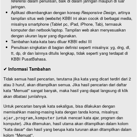
referensi dalam penulisan, baik di dalam jaringan maupun di luar
jaringan.
Aplikasi dikembangkan dengan konsep
Responsive Design
, artinya
tampilan situs web (
website
) KBBI ini akan cocok di berbagai media,
misalnya smartphone (Tablet pc, iPad, iPhone, Tab), termasuk
komputer dan netbook/laptop. Tampilan web akan menyesuaikan
dengan ukuran layar yang digunakan.
Tambahan kata-kata baru diluar KBBI edisi III
Penulisan singkatan di bagian definisi seperti misalnya: yg, dng, dl,
tt, dp, dr dan lainnya ditulis lengkap, tidak seperti yang terdapat di
KBBI PusatBahasa.
✔ Informasi Tambahan
Tidak semua hasil pencarian, terutama jika kata yang dicari terdiri dari 2
atau 3 huruf, akan ditampilkan semua. Jika hasil pencarian dari daftar
kata "Memuat" sangat banyak, maka hasil yang dapat langsung di klik
akan dibatasi jumlahnya.
Untuk pencarian banyak kata sekaligus, bisa dilakukan dengan
memisahkan masing-masing kata dengan tanda koma, misalnya:
(untuk mencari kata ajar, program dan
ajar,program,komputer
komputer). Jika ditemukan, hasil utama akan ditampilkan dalam kolom
"kata dasar" dan hasil yang berupa kata turunan akan ditampilkan dalam
kolom "Memuat".