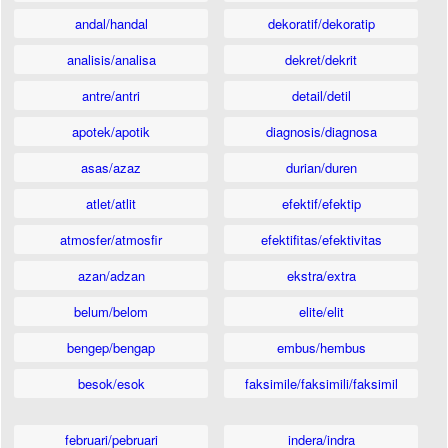
andal/handal
dekoratif/dekoratip
analisis/analisa
dekret/dekrit
antre/antri
detail/detil
apotek/apotik
diagnosis/diagnosa
asas/azaz
durian/duren
atlet/atlit
efektif/efektip
atmosfer/atmosfir
efektifitas/efektivitas
azan/adzan
ekstra/extra
belum/belom
elite/elit
bengep/bengap
embus/hembus
besok/esok
faksimile/faksimili/faksimil
februari/pebruari
indera/indra