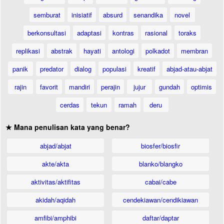
semburat
inisiatif
absurd
senandika
novel
berkonsultasi
adaptasi
kontras
rasional
toraks
replikasi
abstrak
hayati
antologi
polkadot
membran
panik
predator
dialog
populasi
kreatif
abjad-atau-abjat
rajin
favorit
mandiri
perajin
jujur
gundah
optimis
cerdas
tekun
ramah
deru
★ Mana penulisan kata yang benar?
abjad/abjat
biosfer/biosfir
akte/akta
blanko/blangko
aktivitas/aktifitas
cabai/cabe
akidah/aqidah
cendekiawan/cendikiawan
amfibi/amphibi
daftar/daptar