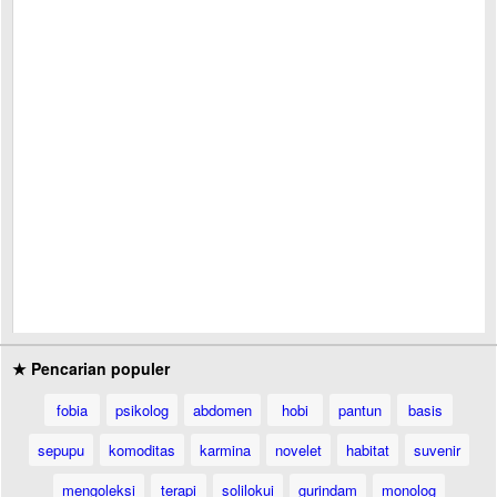
★ Pencarian populer
fobia
psikolog
abdomen
hobi
pantun
basis
sepupu
komoditas
karmina
novelet
habitat
suvenir
mengoleksi
terapi
solilokui
gurindam
monolog