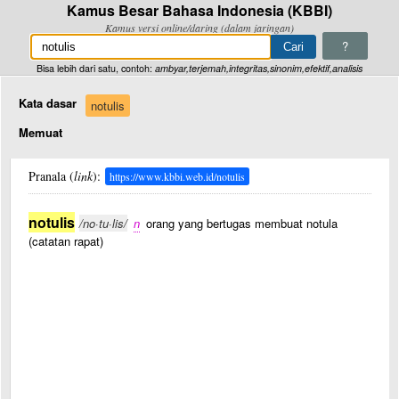
Kamus Besar Bahasa Indonesia (KBBI)
Kamus versi online/daring (dalam jaringan)
?
Bisa lebih dari satu, contoh:
ambyar,terjemah,integritas,sinonim,efektif,analisis
Kata dasar
notulis
Memuat
Pranala (
link
):
https://www.kbbi.web.id/notulis
notulis
/no·tu·lis/
n
orang yang bertugas membuat notula
(catatan rapat)