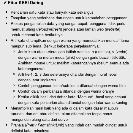
✔ Fitur KBBI Daring
Pencarian satu kata atau banyak kata sekaligus
Tampilan yang sederhana dan ringan untuk kemudahan penggunaan
Proses pengambilan data yang sangat cepat, pengguna tidak perlu
memuat ulang (
reload/refresh
) jendela atau laman web (
website
)
untuk mencari kata berikutnya
Arti kata ditampilkan dengan warna yang memudahkan mencari lema
maupun sub lema. Berikut beberapa penjelasannya:
Jenis kata atau keterangan istilah semisal n (nomina), v (verba)
dengan warna merah muda (pink) dengan garis bawah titik-titik.
Arahkan mouse untuk melihat keterangannya (belum semua ada
keterangannya)
Arti ke-1, 2, 3 dan seterusnya ditandai dengan huruf tebal
dengan latar lingkaran
Contoh penggunaan lema/sub-lema ditandai dengan warna biru
Contoh dalam peribahasa ditandai dengan warna oranye
Ketika diklik hasil dari daftar kata "Memuat", hasil yang sesuai
dengan kata pencarian akan ditandai dengan latar warna kuning
Menampilkan hasil baik yang ada di dalam kata dasar maupun
turunan, dan arti atau definisi akan ditampilkan tanpa harus
mengunduh ulang data dari server
Pranala (
Pretty Permalink/Link
) yang indah dan mudah diingat untuk
definisi kata, misalnya :