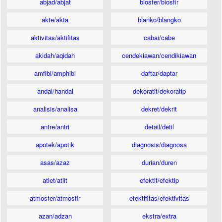
abjad/abjat
biosfer/biosfir
akte/akta
blanko/blangko
aktivitas/aktifitas
cabai/cabe
akidah/aqidah
cendekiawan/cendikiawan
amfibi/amphibi
daftar/daptar
andal/handal
dekoratif/dekoratip
analisis/analisa
dekret/dekrit
antre/antri
detail/detil
apotek/apotik
diagnosis/diagnosa
asas/azaz
durian/duren
atlet/atlit
efektif/efektip
atmosfer/atmosfir
efektifitas/efektivitas
azan/adzan
ekstra/extra