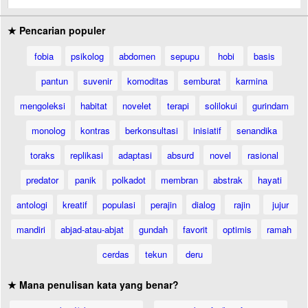
★ Pencarian populer
fobia
psikolog
abdomen
sepupu
hobi
basis
pantun
suvenir
komoditas
semburat
karmina
mengoleksi
habitat
novelet
terapi
solilokui
gurindam
monolog
kontras
berkonsultasi
inisiatif
senandika
toraks
replikasi
adaptasi
absurd
novel
rasional
predator
panik
polkadot
membran
abstrak
hayati
antologi
kreatif
populasi
perajin
dialog
rajin
jujur
mandiri
abjad-atau-abjat
gundah
favorit
optimis
ramah
cerdas
tekun
deru
★ Mana penulisan kata yang benar?