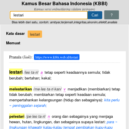
Kamus Besar Bahasa Indonesia (KBBI)
Kamus versi online/daring (dalam jaringan)
?
Bisa lebih dari satu, contoh:
ambyar,terjemah,integritas,sinonim,efektif,analisis
Kata dasar
lestari
Memuat
Pranala (
link
):
https://www.kbbi.web.id/lestari
lestari
/les·ta·ri/
a
tetap seperti keadaannya semula; tidak
berubah; bertahan; kekal;
melestarikan
/me·les·ta·ri·kan/
v
menjadikan (membiarkan) tetap
tidak berubah; membiarkan tetap seperti keadaan semula;
mempertahankan kelangsungan (hidup dan sebagainya):
kita perlu
~ peninggalan sejarah;
pelestari
/pe·les·ta·ri/
n
orang dan sebagainya yang menjaga
hewan, hutan, lingkungan, dan sebagainya supaya lestari:
para ~
lingkungan khawatir kalau-kalau tempat pembiakan kupu-kupu