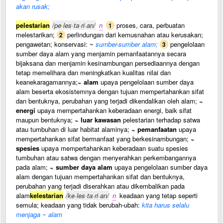
akan rusak;
pelestarian
/pe·les·ta·ri·an/
n
proses, cara, perbuatan
1
melestarikan;
perlindungan dari kemusnahan atau kerusakan;
2
pengawetan; konservasi: ~
sumber-sumber alam;
pengelolaan
3
sumber daya alam yang menjamin pemanfaatannya secara
bijaksana dan menjamin kesinambungan persediaannya dengan
tetap memelihara dan meningkatkan kualitas nilai dan
keanekaragamannya;
~ alam
upaya pengelolaan sumber daya
alam beserta ekosistemnya dengan tujuan mempertahankan sifat
dan bentuknya, perubahan yang terjadi dikendalikan oleh alam;
~
energi
upaya mempertahankan keberadaan energi, baik sifat
maupun bentuknya;
~ luar kawasan
pelestarian terhadap satwa
atau tumbuhan di luar habitat alaminya;
~ pemanfaatan
upaya
mempertahankan sifat bermanfaat yang berkesinambungan;
~
spesies
upaya mempertahankan keberadaan suatu spesies
tumbuhan atau satwa dengan menyerahkan perkembangannya
pada alam;
~ sumber daya alam
upaya pengelolaan sumber daya
alam dengan tujuan mempertahankan sifat dan bentuknya,
perubahan yang terjadi diserahkan atau dikembalikan pada
alam
kelestarian
/ke·les·ta·ri·an/
n
keadaan yang tetap seperti
semula; keadaan yang tidak berubah-ubah:
kita harus selalu
menjaga ~ alam