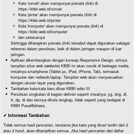
Kata 'rumah' akan mempunyai pranala (
link
) di
https://kbbi.web.id/rumah
Kata 'pintar' akan mempunyai pranala (
link
) di
https://kbbi.web.id/pintar
Kata 'komputer' akan mempunyai pranala (
link
) di
https://kbbi.web.id/komputer
dan seterusnya
Sehingga diharapkan pranala (
link
) tersebut dapat digunakan sebagai
referensi dalam penulisan, baik di dalam jaringan maupun di luar
jaringan.
Aplikasi dikembangkan dengan konsep
Responsive Design
, artinya
tampilan situs web (
website
) KBBI ini akan cocok di berbagai media,
misalnya smartphone (Tablet pc, iPad, iPhone, Tab), termasuk
komputer dan netbook/laptop. Tampilan web akan menyesuaikan
dengan ukuran layar yang digunakan.
Tambahan kata-kata baru diluar KBBI edisi III
Penulisan singkatan di bagian definisi seperti misalnya: yg, dng, dl,
tt, dp, dr dan lainnya ditulis lengkap, tidak seperti yang terdapat di
KBBI PusatBahasa.
✔ Informasi Tambahan
Tidak semua hasil pencarian, terutama jika kata yang dicari terdiri dari 2
atau 3 huruf, akan ditampilkan semua. Jika hasil pencarian dari daftar