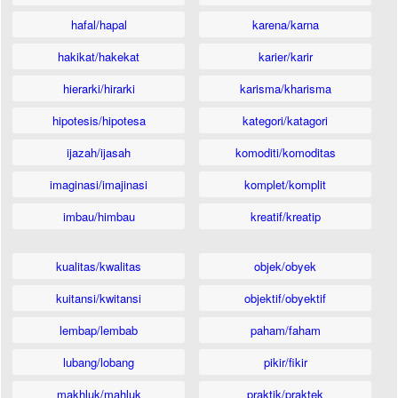
hafal/hapal
karena/karna
hakikat/hakekat
karier/karir
hierarki/hirarki
karisma/kharisma
hipotesis/hipotesa
kategori/katagori
ijazah/ijasah
komoditi/komoditas
imaginasi/imajinasi
komplet/komplit
imbau/himbau
kreatif/kreatip
kualitas/kwalitas
objek/obyek
kuitansi/kwitansi
objektif/obyektif
lembap/lembab
paham/faham
lubang/lobang
pikir/fikir
makhluk/mahluk
praktik/praktek