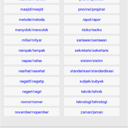
masjid/mesjid
provinsi/propinsi
metode/metoda
rapot/rapor
menyolok/mencolok
risiko/resiko
miliar/milyar
sariawan/seriawan
nampak/tampak
sekretaris/sekertaris
napas/nafas
sistem/sistim
nasihat/nasehat
standarisasi/standardisasi
negatif/negatip
subjek/subyek
negeri/negri
teknik/tehnik
nomor/nomer
teknologi/tehnologi
november/nopember
zaman/jaman