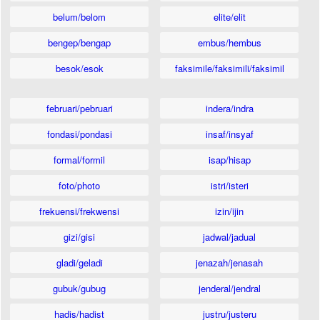
belum/belom
elite/elit
bengep/bengap
embus/hembus
besok/esok
faksimile/faksimili/faksimil
februari/pebruari
indera/indra
fondasi/pondasi
insaf/insyaf
formal/formil
isap/hisap
foto/photo
istri/isteri
frekuensi/frekwensi
izin/ijin
gizi/gisi
jadwal/jadual
gladi/geladi
jenazah/jenasah
gubuk/gubug
jenderal/jendral
hadis/hadist
justru/justeru