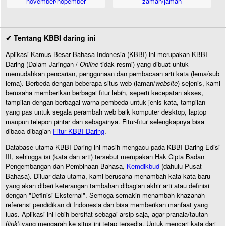
november/nopember
zaman/jaman
✔ Tentang KBBI daring ini
Aplikasi Kamus Besar Bahasa Indonesia (KBBI) ini merupakan KBBI
Daring (Dalam Jaringan /
Online
tidak resmi) yang dibuat untuk
memudahkan pencarian, penggunaan dan pembacaan arti kata (lema/sub
lema). Berbeda dengan beberapa situs web (laman/
website
) sejenis, kami
berusaha memberikan berbagai fitur lebih, seperti kecepatan akses,
tampilan dengan berbagai warna pembeda untuk jenis kata, tampilan
yang pas untuk segala perambah web baik komputer desktop, laptop
maupun telepon pintar dan sebagainya. Fitur-fitur selengkapnya bisa
dibaca dibagian
Fitur KBBI Daring
.
Database utama KBBI Daring ini masih mengacu pada KBBI Daring Edisi
III, sehingga isi (kata dan arti) tersebut merupakan Hak Cipta Badan
Pengembangan dan Pembinaan Bahasa,
Kemdikbud
(dahulu Pusat
Bahasa). Diluar data utama, kami berusaha menambah kata-kata baru
yang akan diberi keterangan tambahan dibagian akhir arti atau definisi
dengan "Definisi Eksternal". Semoga semakin menambah khazanah
referensi pendidikan di Indonesia dan bisa memberikan manfaat yang
luas. Aplikasi ini lebih bersifat sebagai arsip saja, agar pranala/tautan
(
link
) yang mengarah ke situs ini tetap tersedia. Untuk mencari kata dari