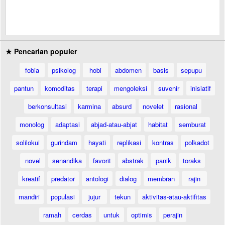
★ Pencarian populer
fobia
psikolog
hobi
abdomen
basis
sepupu
pantun
komoditas
terapi
mengoleksi
suvenir
inisiatif
berkonsultasi
karmina
absurd
novelet
rasional
monolog
adaptasi
abjad-atau-abjat
habitat
semburat
solilokui
gurindam
hayati
replikasi
kontras
polkadot
novel
senandika
favorit
abstrak
panik
toraks
kreatif
predator
antologi
dialog
membran
rajin
mandiri
populasi
jujur
tekun
aktivitas-atau-aktifitas
ramah
cerdas
untuk
optimis
perajin