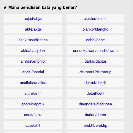
★ Mana penulisan kata yang benar?
abjad/abjat
biosfer/biosfir
akte/akta
blanko/blangko
aktivitas/aktifitas
cabai/cabe
akidah/aqidah
cendekiawan/cendikiawan
amfibi/amphibi
daftar/daptar
andal/handal
dekoratif/dekoratip
analisis/analisa
dekret/dekrit
antre/antri
detail/detil
apotek/apotik
diagnosis/diagnosa
asas/azaz
durian/duren
atlet/atlit
efektif/efektip