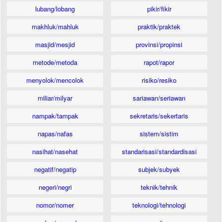
lubang/lobang
pikir/fikir
makhluk/mahluk
praktik/praktek
masjid/mesjid
provinsi/propinsi
metode/metoda
rapot/rapor
menyolok/mencolok
risiko/resiko
miliar/milyar
sariawan/seriawan
nampak/tampak
sekretaris/sekertaris
napas/nafas
sistem/sistim
nasihat/nasehat
standarisasi/standardisasi
negatif/negatip
subjek/subyek
negeri/negri
teknik/tehnik
nomor/nomer
teknologi/tehnologi