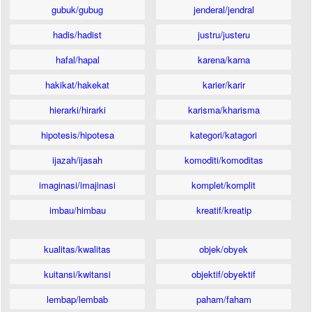
gubuk/gubug
jenderal/jendral
hadis/hadist
justru/justeru
hafal/hapal
karena/karna
hakikat/hakekat
karier/karir
hierarki/hirarki
karisma/kharisma
hipotesis/hipotesa
kategori/katagori
ijazah/ijasah
komoditi/komoditas
imaginasi/imajinasi
komplet/komplit
imbau/himbau
kreatif/kreatip
kualitas/kwalitas
objek/obyek
kuitansi/kwitansi
objektif/obyektif
lembap/lembab
paham/faham