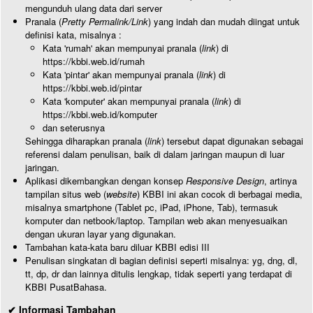
mengunduh ulang data dari server
Pranala (
Pretty Permalink/Link
) yang indah dan mudah diingat untuk
definisi kata, misalnya :
Kata 'rumah' akan mempunyai pranala (
link
) di
https://kbbi.web.id/rumah
Kata 'pintar' akan mempunyai pranala (
link
) di
https://kbbi.web.id/pintar
Kata 'komputer' akan mempunyai pranala (
link
) di
https://kbbi.web.id/komputer
dan seterusnya
Sehingga diharapkan pranala (
link
) tersebut dapat digunakan sebagai
referensi dalam penulisan, baik di dalam jaringan maupun di luar
jaringan.
Aplikasi dikembangkan dengan konsep
Responsive Design
, artinya
tampilan situs web (
website
) KBBI ini akan cocok di berbagai media,
misalnya smartphone (Tablet pc, iPad, iPhone, Tab), termasuk
komputer dan netbook/laptop. Tampilan web akan menyesuaikan
dengan ukuran layar yang digunakan.
Tambahan kata-kata baru diluar KBBI edisi III
Penulisan singkatan di bagian definisi seperti misalnya: yg, dng, dl,
tt, dp, dr dan lainnya ditulis lengkap, tidak seperti yang terdapat di
KBBI PusatBahasa.
✔ Informasi Tambahan