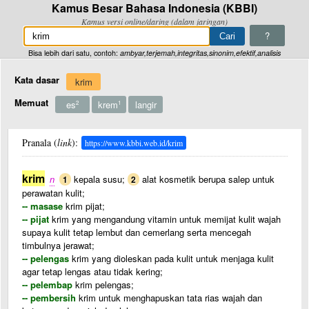
Kamus Besar Bahasa Indonesia (KBBI)
Kamus versi online/daring (dalam jaringan)
?
Bisa lebih dari satu, contoh:
ambyar,terjemah,integritas,sinonim,efektif,analisis
Kata dasar
krim
Memuat
es
krem
langir
2
1
Pranala (
link
):
https://www.kbbi.web.id/krim
krim
n
kepala susu;
alat kosmetik berupa salep untuk
1
2
perawatan kulit;
-- masase
krim pijat;
-- pijat
krim yang mengandung vitamin untuk memijat kulit wajah
supaya kulit tetap lembut dan cemerlang serta mencegah
timbulnya jerawat;
-- pelengas
krim yang dioleskan pada kulit untuk menjaga kulit
agar tetap lengas atau tidak kering;
-- pelembap
krim pelengas;
-- pembersih
krim untuk menghapuskan tata rias wajah dan