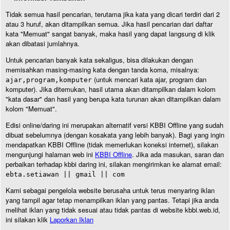
Tidak semua hasil pencarian, terutama jika kata yang dicari terdiri dari 2
atau 3 huruf, akan ditampilkan semua. Jika hasil pencarian dari daftar
kata "Memuat" sangat banyak, maka hasil yang dapat langsung di klik
akan dibatasi jumlahnya.
Untuk pencarian banyak kata sekaligus, bisa dilakukan dengan
memisahkan masing-masing kata dengan tanda koma, misalnya:
(untuk mencari kata ajar, program dan
ajar,program,komputer
komputer). Jika ditemukan, hasil utama akan ditampilkan dalam kolom
"kata dasar" dan hasil yang berupa kata turunan akan ditampilkan dalam
kolom "Memuat".
Edisi online/daring ini merupakan alternatif versi KBBI Offline yang sudah
dibuat sebelumnya (dengan kosakata yang lebih banyak). Bagi yang ingin
mendapatkan KBBI Offline (tidak memerlukan koneksi internet), silakan
mengunjungi halaman web ini
KBBI Offline
. Jika ada masukan, saran dan
perbaikan terhadap kbbi daring ini, silakan mengirimkan ke alamat email:
ebta.setiawan || gmail || com
Kami sebagai pengelola website berusaha untuk terus menyaring iklan
yang tampil agar tetap menampilkan iklan yang pantas. Tetapi jika anda
melihat iklan yang tidak sesuai atau tidak pantas di website kbbi.web.id,
ini silakan klik
Laporkan Iklan