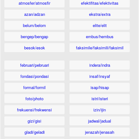
atmosfer/atmosfir
efektifitas/efektivitas
azan/adzan
ekstra/extra
belum/belom
elite/elit
bengep/bengap
embus/hembus
besok/esok
faksimile/faksimili/faksimil
februari/pebruari
indera/indra
fondasi/pondasi
insaf/insyaf
formal/formil
isap/hisap
foto/photo
istri/isteri
frekuensi/frekwensi
izin/ijin
gizi/gisi
jadwal/jadual
gladi/geladi
jenazah/jenasah