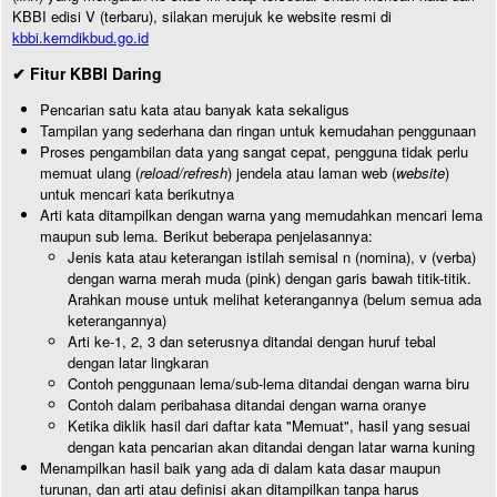
KBBI edisi V (terbaru), silakan merujuk ke website resmi di
kbbi.kemdikbud.go.id
✔ Fitur KBBI Daring
Pencarian satu kata atau banyak kata sekaligus
Tampilan yang sederhana dan ringan untuk kemudahan penggunaan
Proses pengambilan data yang sangat cepat, pengguna tidak perlu
memuat ulang (
reload/refresh
) jendela atau laman web (
website
)
untuk mencari kata berikutnya
Arti kata ditampilkan dengan warna yang memudahkan mencari lema
maupun sub lema. Berikut beberapa penjelasannya:
Jenis kata atau keterangan istilah semisal n (nomina), v (verba)
dengan warna merah muda (pink) dengan garis bawah titik-titik.
Arahkan mouse untuk melihat keterangannya (belum semua ada
keterangannya)
Arti ke-1, 2, 3 dan seterusnya ditandai dengan huruf tebal
dengan latar lingkaran
Contoh penggunaan lema/sub-lema ditandai dengan warna biru
Contoh dalam peribahasa ditandai dengan warna oranye
Ketika diklik hasil dari daftar kata "Memuat", hasil yang sesuai
dengan kata pencarian akan ditandai dengan latar warna kuning
Menampilkan hasil baik yang ada di dalam kata dasar maupun
turunan, dan arti atau definisi akan ditampilkan tanpa harus