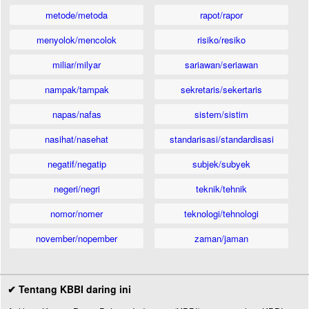
metode/metoda
rapot/rapor
menyolok/mencolok
risiko/resiko
miliar/milyar
sariawan/seriawan
nampak/tampak
sekretaris/sekertaris
napas/nafas
sistem/sistim
nasihat/nasehat
standarisasi/standardisasi
negatif/negatip
subjek/subyek
negeri/negri
teknik/tehnik
nomor/nomer
teknologi/tehnologi
november/nopember
zaman/jaman
✔ Tentang KBBI daring ini