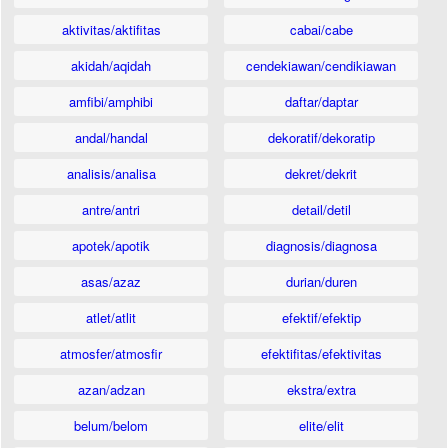
aktivitas/aktifitas
cabai/cabe
akidah/aqidah
cendekiawan/cendikiawan
amfibi/amphibi
daftar/daptar
andal/handal
dekoratif/dekoratip
analisis/analisa
dekret/dekrit
antre/antri
detail/detil
apotek/apotik
diagnosis/diagnosa
asas/azaz
durian/duren
atlet/atlit
efektif/efektip
atmosfer/atmosfir
efektifitas/efektivitas
azan/adzan
ekstra/extra
belum/belom
elite/elit