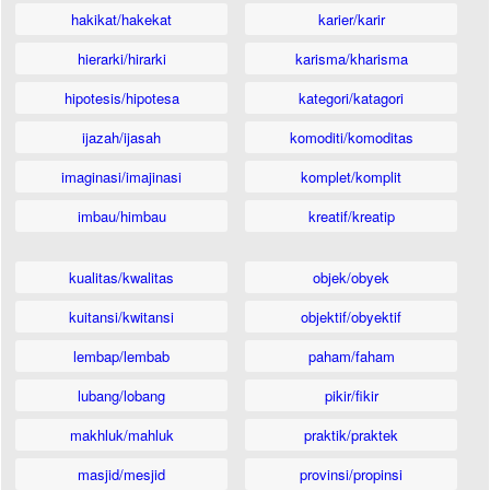
hakikat/hakekat
karier/karir
hierarki/hirarki
karisma/kharisma
hipotesis/hipotesa
kategori/katagori
ijazah/ijasah
komoditi/komoditas
imaginasi/imajinasi
komplet/komplit
imbau/himbau
kreatif/kreatip
kualitas/kwalitas
objek/obyek
kuitansi/kwitansi
objektif/obyektif
lembap/lembab
paham/faham
lubang/lobang
pikir/fikir
makhluk/mahluk
praktik/praktek
masjid/mesjid
provinsi/propinsi