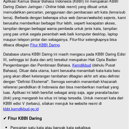
Aplikasi Kamus Besar Bahasa Indonesia (KBBI) ini merupakan KBBI
Daring (Dalam Jaringan /
Online
tidak resmi) yang dibuat untuk
memudahkan pencarian, penggunaan dan pembacaan arti kata (lema/sub
lema). Berbeda dengan beberapa situs web (laman/
website
) sejenis, kami
berusaha memberikan berbagai fitur lebih, seperti kecepatan akses,
tampilan dengan berbagai warna pembeda untuk jenis kata, tampilan
yang pas untuk segala perambah web baik komputer desktop, laptop
maupun telepon pintar dan sebagainya. Fitur-fitur selengkapnya bisa
dibaca dibagian
Fitur KBBI Daring
.
Database utama KBBI Daring ini masih mengacu pada KBBI Daring Edisi
III, sehingga isi (kata dan arti) tersebut merupakan Hak Cipta Badan
Pengembangan dan Pembinaan Bahasa,
Kemdikbud
(dahulu Pusat
Bahasa). Diluar data utama, kami berusaha menambah kata-kata baru
yang akan diberi keterangan tambahan dibagian akhir arti atau definisi
dengan "Definisi Eksternal". Semoga semakin menambah khazanah
referensi pendidikan di Indonesia dan bisa memberikan manfaat yang
luas. Aplikasi ini lebih bersifat sebagai arsip saja, agar pranala/tautan
(
link
) yang mengarah ke situs ini tetap tersedia. Untuk mencari kata dari
KBBI edisi V (terbaru), silakan merujuk ke website resmi di
kbbi.kemdikbud.go.id
✔ Fitur KBBI Daring
Pencarian satu kata atau banyak kata sekaligus