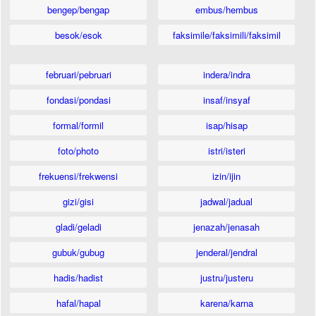
bengep/bengap
embus/hembus
besok/esok
faksimile/faksimili/faksimil
februari/pebruari
indera/indra
fondasi/pondasi
insaf/insyaf
formal/formil
isap/hisap
foto/photo
istri/isteri
frekuensi/frekwensi
izin/ijin
gizi/gisi
jadwal/jadual
gladi/geladi
jenazah/jenasah
gubuk/gubug
jenderal/jendral
hadis/hadist
justru/justeru
hafal/hapal
karena/karna