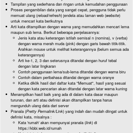
Tampilan yang sederhana dan ringan untuk kemudahan penggunaan
Proses pengambilan data yang sangat cepat, pengguna tidak perlu
memuat ulang (
reload/refresh
) jendela atau laman web (
website
)
untuk mencari kata berikutnya
Arti kata ditampilkan dengan warna yang memudahkan mencari lema
maupun sub lema. Berikut beberapa penjelasannya:
Jenis kata atau keterangan istilah semisal n (nomina), v (verba)
dengan warna merah muda (pink) dengan garis bawah titik-titik.
Arahkan mouse untuk melihat keterangannya (belum semua ada
keterangannya)
Arti ke-1, 2, 3 dan seterusnya ditandai dengan huruf tebal
dengan latar lingkaran
Contoh penggunaan lema/sub-lema ditandai dengan warna biru
Contoh dalam peribahasa ditandai dengan warna oranye
Ketika diklik hasil dari daftar kata "Memuat", hasil yang sesuai
dengan kata pencarian akan ditandai dengan latar warna kuning
Menampilkan hasil baik yang ada di dalam kata dasar maupun
turunan, dan arti atau definisi akan ditampilkan tanpa harus
mengunduh ulang data dari server
Pranala (
Pretty Permalink/Link
) yang indah dan mudah diingat untuk
definisi kata, misalnya :
Kata 'rumah' akan mempunyai pranala (
link
) di
https://kbbi.web.id/rumah