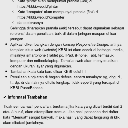
Kata 'pintar' akan mempunyai pranala (
link
) di
https://kbbi.web.id/pintar
Kata 'komputer' akan mempunyai pranala (
link
) di
https://kbbi.web.id/komputer
dan seterusnya
Sehingga diharapkan pranala (
link
) tersebut dapat digunakan sebagai
referensi dalam penulisan, baik di dalam jaringan maupun di luar
jaringan.
Aplikasi dikembangkan dengan konsep
Responsive Design
, artinya
tampilan situs web (
website
) KBBI ini akan cocok di berbagai media,
misalnya smartphone (Tablet pc, iPad, iPhone, Tab), termasuk
komputer dan netbook/laptop. Tampilan web akan menyesuaikan
dengan ukuran layar yang digunakan.
Tambahan kata-kata baru diluar KBBI edisi III
Penulisan singkatan di bagian definisi seperti misalnya: yg, dng, dl,
tt, dp, dr dan lainnya ditulis lengkap, tidak seperti yang terdapat di
KBBI PusatBahasa.
✔ Informasi Tambahan
Tidak semua hasil pencarian, terutama jika kata yang dicari terdiri dari 2
atau 3 huruf, akan ditampilkan semua. Jika hasil pencarian dari daftar
kata "Memuat" sangat banyak, maka hasil yang dapat langsung di klik
akan dibatasi jumlahnya.