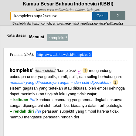
Kamus Besar Bahasa Indonesia (KBBI)
Kamus versi online/daring (dalam jaringan)
?
Bisa lebih dari satu, contoh:
ambyar,terjemah,integritas,sinonim,efektif,analisis
Kata dasar
Memuat
kompleks
2
Pranala (
link
):
https://www.kbbi.web.id/kompleks-2
kompleks
2
/kom·pleks/
/kompléks/
a
mengandung
1
beberapa unsur yang pelik, rumit, sulit, dan saling berhubungan:
masalah yang dihadapinya sangat -- dan sulit dipecahkan;
2
sistem gagasan yang tertekan atau dikuasai oleh emosi sehingga
dapat menimbulkan tingkah laku yang tidak wajar;
-- keibuan
Psi
keadaan seseorang yang semua tingkah lakunya
sangat dipengaruhi oleh tokoh ibu, biasanya dalam arti patologis;
-- rendah diri
Psi
perasaan subjektif yang timbul karena tidak
mampu mengatasi perasaan rendah diri