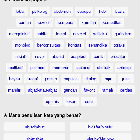
fobia
psikolog
abdomen
sepupu
hobi
basis
pantun
suvenir
semburat
karmina
komoditas
mengoleksi
habitat
terapi
novelet
solilokui
gurindam
monolog
berkonsultasi
kontras
senandika
toraks
inisiatif
novel
absurd
adaptasi
panik
predator
replikasi
polkadot
membran
rasional
abstrak
antologi
hayati
kreatif
perajin
populasi
dialog
rajin
jujur
mandiri
abjad-atau-abjat
gundah
favorit
ramah
cerdas
optimis
tekun
deru
★ Mana penulisan kata yang benar?
abjad/abjat
biosfer/biosfir
akte/akta
blanko/blangko