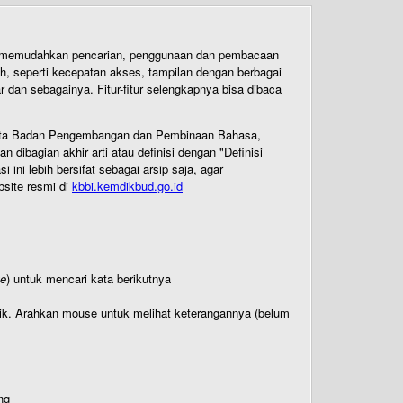
uk memudahkan pencarian, penggunaan dan pembacaan
ih, seperti kecepatan akses, tampilan dengan berbagai
dan sebagainya. Fitur-fitur selengkapnya bisa dibaca
 Cipta Badan Pengembangan dan Pembinaan Bahasa,
ibagian akhir arti atau definisi dengan "Definisi
ni lebih bersifat sebagai arsip saja, agar
bsite resmi di
kbbi.kemdikbud.go.id
te
) untuk mencari kata berikutnya
titik. Arahkan mouse untuk melihat keterangannya (belum
ng