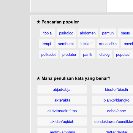
★ Pencarian populer
fobia
psikolog
abdomen
pantun
basis
terapi
semburat
inisiatif
senandika
novel
polkadot
predator
panik
dialog
populasi
★ Mana penulisan kata yang benar?
abjad/abjat
biosfer/biosfir
akte/akta
blanko/blangko
aktivitas/aktifitas
cabai/cabe
akidah/aqidah
cendekiawan/cendikia
amfibi/amphibi
daftar/daptar