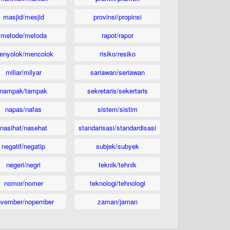
masjid/mesjid
provinsi/propinsi
metode/metoda
rapot/rapor
enyolok/mencolok
risiko/resiko
miliar/milyar
sariawan/seriawan
nampak/tampak
sekretaris/sekertaris
napas/nafas
sistem/sistim
nasihat/nasehat
standarisasi/standardisasi
negatif/negatip
subjek/subyek
negeri/negri
teknik/tehnik
nomor/nomer
teknologi/tehnologi
ovember/nopember
zaman/jaman