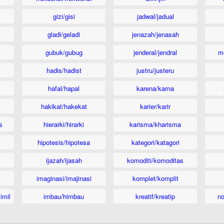
gizi/gisi
jadwal/jadual
gladi/geladi
jenazah/jenasah
gubuk/gubug
jenderal/jendral
m
hadis/hadist
justru/justeru
hafal/hapal
karena/karna
hakikat/hakekat
karier/karir
s
hierarki/hirarki
karisma/kharisma
hipotesis/hipotesa
kategori/katagori
ijazah/ijasah
komoditi/komoditas
imaginasi/imajinasi
komplet/komplit
imil
imbau/himbau
kreatif/kreatip
n