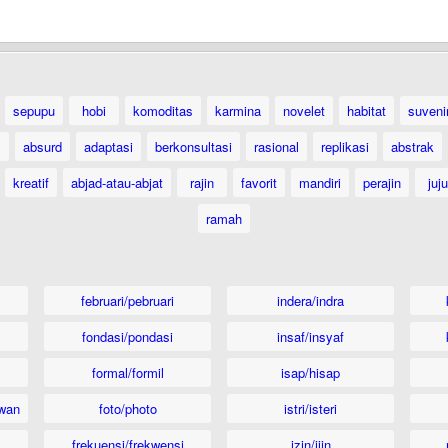
sepupu
hobi
komoditas
karmina
novelet
habitat
suveni
absurd
adaptasi
berkonsultasi
rasional
replikasi
abstrak
kreatif
abjad-atau-abjat
rajin
favorit
mandiri
perajin
juju
ramah
februari/pebruari
indera/indra
fondasi/pondasi
insaf/insyaf
formal/formil
isap/hisap
wan
foto/photo
istri/isteri
frekuensi/frekwensi
izin/ijin