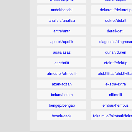
andal/handal
dekoratif/dekoratip
analisis/analisa
dekret/dekrit
antre/antri
detail/detil
apotek/apotik
diagnosis/diagnosa
asas/azaz
durian/duren
atlet/atlit
efektif/efektip
atmosfer/atmosfir
efektifitas/efektivita
azan/adzan
ekstra/extra
belum/belom
elite/elit
bengep/bengap
embus/hembus
besok/esok
faksimile/faksimili/faks