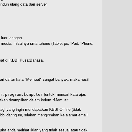
nduh ulang data dari server
luar jaringan.
i media, misalnya smartphone (Tablet pc, iPad, iPhone,
rdapat di KBBI PusatBahasa.
 dari daftar kata "Memuat" sangat banyak, maka hasil
(untuk mencari kata ajar,
ar,program,komputer
n akan ditampilkan dalam kolom "Memuat".
Bagi yang ingin mendapatkan KBBI Offline (tidak
bi daring ini, silakan mengirimkan ke alamat email:
ika anda melihat iklan yang tidak sesuai atau tidak