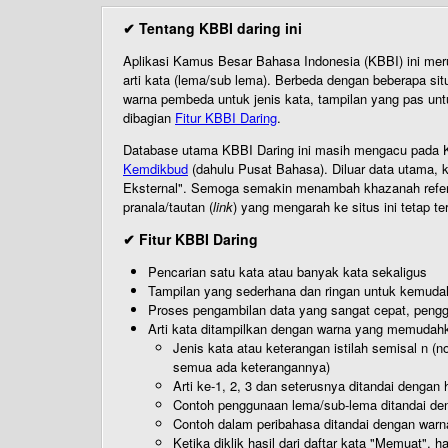
✔ Tentang KBBI daring ini
Aplikasi Kamus Besar Bahasa Indonesia (KBBI) ini me
arti kata (lema/sub lema). Berbeda dengan beberapa sit
warna pembeda untuk jenis kata, tampilan yang pas unt
dibagian
Fitur KBBI Daring
.
Database utama KBBI Daring ini masih mengacu pada KB
Kemdikbud
(dahulu Pusat Bahasa). Diluar data utama, k
Eksternal". Semoga semakin menambah khazanah referensi
pranala/tautan (
link
) yang mengarah ke situs ini tetap te
✔ Fitur KBBI Daring
Pencarian satu kata atau banyak kata sekaligus
Tampilan yang sederhana dan ringan untuk kemud
Proses pengambilan data yang sangat cepat, pengg
Arti kata ditampilkan dengan warna yang memudah
Jenis kata atau keterangan istilah semisal n (
semua ada keterangannya)
Arti ke-1, 2, 3 dan seterusnya ditandai dengan h
Contoh penggunaan lema/sub-lema ditandai den
Contoh dalam peribahasa ditandai dengan warn
Ketika diklik hasil dari daftar kata "Memuat", 