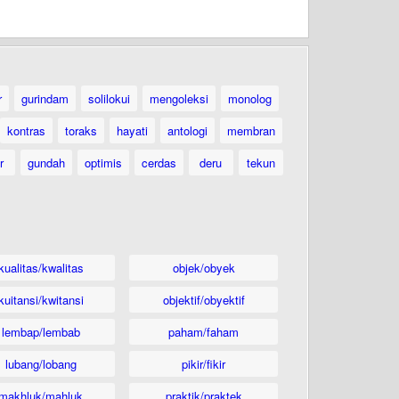
r
gurindam
solilokui
mengoleksi
monolog
kontras
toraks
hayati
antologi
membran
r
gundah
optimis
cerdas
deru
tekun
kualitas/kwalitas
objek/obyek
kuitansi/kwitansi
objektif/obyektif
lembap/lembab
paham/faham
lubang/lobang
pikir/fikir
makhluk/mahluk
praktik/praktek