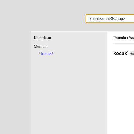
Kata dasar
Pranala (
lin
Memuat
kocak
3
kocak
/k
3