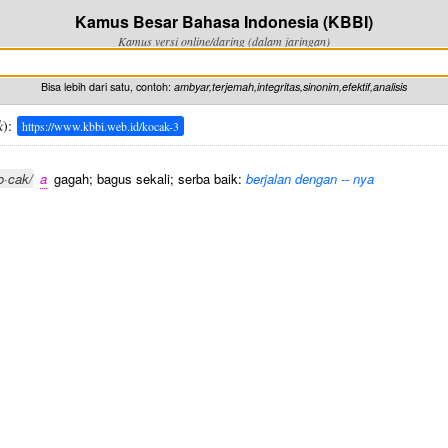
Kamus Besar Bahasa Indonesia (KBBI)
Kamus versi online/daring (dalam jaringan)
Bisa lebih dari satu, contoh:
ambyar,terjemah,integritas,sinonim,efektif,analisis
k
):
https://www.kbbi.web.id/kocak-3
o·cak/
a
gagah; bagus sekali; serba baik:
berjalan dengan -- nya