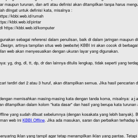
r maupun turunan, dan arti atau definisi akan ditampilkan tanpa harus mengu
h diingat untuk definisi kata, misalnya :
 https://kbbi.web.id/rumah
https://kbbi.web.id/pintar
 di https://kbbi.web.id/komputer
igunakan sebagai referensi dalam penulisan, baik di dalam jaringan maupun di 
 Design
, artinya tampilan situs web (
website
) KBBI ini akan cocok di berbaga
ilan web akan menyesuaikan dengan ukuran layar yang digunakan.
nya: yg, dng, dl, tt, dp, dr dan lainnya ditulis lengkap, tidak seperti yang te
cari terdiri dari 2 atau 3 huruf, akan ditampilkan semua. Jika hasil pencarian
an dengan memisahkan masing-masing kata dengan tanda koma, misalnya:
aj
an ditampilkan dalam kolom "kata dasar" dan hasil yang berupa kata turuna
I Offline yang sudah dibuat sebelumnya (dengan kosakata yang lebih banyak). 
aman web ini
KBBI Offline
. Jika ada masukan, saran dan perbaikan terhadap kb
nyaring iklan yang tampil agar tetap menampilkan iklan yang pantas. Tetapi j