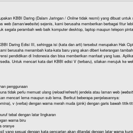
rupakan KBBI Daring (Dalam Jaringan /
Online
tidak resmi) yang dibuat unt
us web (laman/
website
) sejenis, kami berusaha memberikan berbagai fitur leb
uk segala perambah web baik komputer desktop, laptop maupun telepon pintar 
BI Daring Edisi III, sehingga isi (kata dan arti) tersebut merupakan Hak
ami berusaha menambah kata-kata baru yang akan diberi keterangan tambahan d
 pendidikan di Indonesia dan bisa memberikan manfaat yang luas. Aplikasi i
rsedia. Untuk mencari kata dari KBBI edisi V (terbaru), silakan merujuk ke we
ahan penggunaan
una tidak perlu memuat ulang (
reload/refresh
) jendela atau laman web (
websi
kan mencari lema maupun sub lema. Berikut beberapa penjelasannya:
nomina), v (verba) dengan warna merah muda (pink) dengan garis bawah titik-
uruf tebal dengan latar lingkaran
gan warna biru
a oranye
hasil yang sesuai dengan kata pencarian akan ditandai dengan latar warna kuni