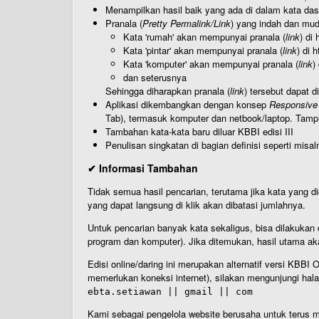
Menampilkan hasil baik yang ada di dalam kata dasa
Pranala (
Pretty Permalink/Link
) yang indah dan muda
Kata 'rumah' akan mempunyai pranala (
link
) di
Kata 'pintar' akan mempunyai pranala (
link
) di 
Kata 'komputer' akan mempunyai pranala (
link
)
dan seterusnya
Sehingga diharapkan pranala (
link
) tersebut dapat d
Aplikasi dikembangkan dengan konsep
Responsive
Tab), termasuk komputer dan netbook/laptop. Tamp
Tambahan kata-kata baru diluar KBBI edisi III
Penulisan singkatan di bagian definisi seperti misal
✔ Informasi Tambahan
Tidak semua hasil pencarian, terutama jika kata yang di
yang dapat langsung di klik akan dibatasi jumlahnya.
Untuk pencarian banyak kata sekaligus, bisa dilakuk
program dan komputer). Jika ditemukan, hasil utama ak
Edisi online/daring ini merupakan alternatif versi KBB
memerlukan koneksi internet), silakan mengunjungi hal
ebta.setiawan || gmail || com
Kami sebagai pengelola website berusaha untuk terus me