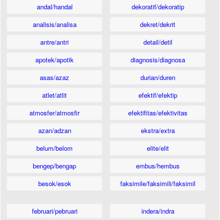
andal/handal
dekoratif/dekoratip
analisis/analisa
dekret/dekrit
antre/antri
detail/detil
apotek/apotik
diagnosis/diagnosa
asas/azaz
durian/duren
atlet/atlit
efektif/efektip
atmosfer/atmosfir
efektifitas/efektivitas
azan/adzan
ekstra/extra
belum/belom
elite/elit
bengep/bengap
embus/hembus
besok/esok
faksimile/faksimili/faksimil
februari/pebruari
indera/indra