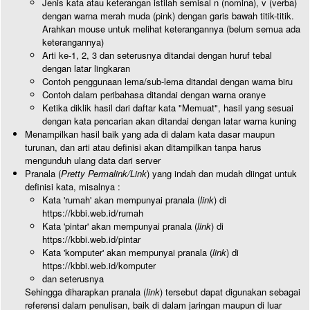
Jenis kata atau keterangan istilah semisal n (nomina), v (verba)
dengan warna merah muda (pink) dengan garis bawah titik-titik.
Arahkan mouse untuk melihat keterangannya (belum semua ada
keterangannya)
Arti ke-1, 2, 3 dan seterusnya ditandai dengan huruf tebal
dengan latar lingkaran
Contoh penggunaan lema/sub-lema ditandai dengan warna biru
Contoh dalam peribahasa ditandai dengan warna oranye
Ketika diklik hasil dari daftar kata "Memuat", hasil yang sesuai
dengan kata pencarian akan ditandai dengan latar warna kuning
Menampilkan hasil baik yang ada di dalam kata dasar maupun
turunan, dan arti atau definisi akan ditampilkan tanpa harus
mengunduh ulang data dari server
Pranala (
Pretty Permalink/Link
) yang indah dan mudah diingat untuk
definisi kata, misalnya :
Kata 'rumah' akan mempunyai pranala (
link
) di
https://kbbi.web.id/rumah
Kata 'pintar' akan mempunyai pranala (
link
) di
https://kbbi.web.id/pintar
Kata 'komputer' akan mempunyai pranala (
link
) di
https://kbbi.web.id/komputer
dan seterusnya
Sehingga diharapkan pranala (
link
) tersebut dapat digunakan sebagai
referensi dalam penulisan, baik di dalam jaringan maupun di luar