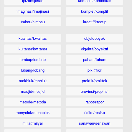
ijazah/ijasah
komoditi/komoditas
imaginasi/imajinasi
komplet/komplit
imbau/himbau
kreatif/kreatip
kualitas/kwalitas
objek/obyek
kuitansi/kwitansi
objektif/obyektif
lembap/lembab
paham/faham
lubang/lobang
pikir/fikir
makhluk/mahluk
praktik/praktek
masjid/mesjid
provinsi/propinsi
metode/metoda
rapot/rapor
menyolok/mencolok
risiko/resiko
miliar/milyar
sariawan/seriawan