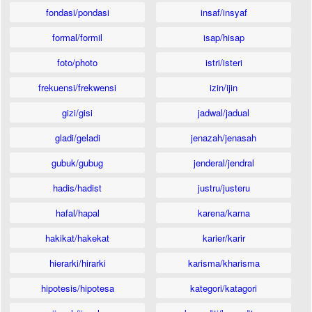
fondasi/pondasi
insaf/insyaf
formal/formil
isap/hisap
foto/photo
istri/isteri
frekuensi/frekwensi
izin/ijin
gizi/gisi
jadwal/jadual
gladi/geladi
jenazah/jenasah
gubuk/gubug
jenderal/jendral
hadis/hadist
justru/justeru
hafal/hapal
karena/karna
hakikat/hakekat
karier/karir
hierarki/hirarki
karisma/kharisma
hipotesis/hipotesa
kategori/katagori