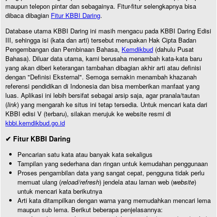
maupun telepon pintar dan sebagainya. Fitur-fitur selengkapnya bisa
dibaca dibagian
Fitur KBBI Daring
.
Database utama KBBI Daring ini masih mengacu pada KBBI Daring Edisi
III, sehingga isi (kata dan arti) tersebut merupakan Hak Cipta Badan
Pengembangan dan Pembinaan Bahasa,
Kemdikbud
(dahulu Pusat
Bahasa). Diluar data utama, kami berusaha menambah kata-kata baru
yang akan diberi keterangan tambahan dibagian akhir arti atau definisi
dengan "Definisi Eksternal". Semoga semakin menambah khazanah
referensi pendidikan di Indonesia dan bisa memberikan manfaat yang
luas. Aplikasi ini lebih bersifat sebagai arsip saja, agar pranala/tautan
(
link
) yang mengarah ke situs ini tetap tersedia. Untuk mencari kata dari
KBBI edisi V (terbaru), silakan merujuk ke website resmi di
kbbi.kemdikbud.go.id
✔ Fitur KBBI Daring
Pencarian satu kata atau banyak kata sekaligus
Tampilan yang sederhana dan ringan untuk kemudahan penggunaan
Proses pengambilan data yang sangat cepat, pengguna tidak perlu
memuat ulang (
reload/refresh
) jendela atau laman web (
website
)
untuk mencari kata berikutnya
Arti kata ditampilkan dengan warna yang memudahkan mencari lema
maupun sub lema. Berikut beberapa penjelasannya: