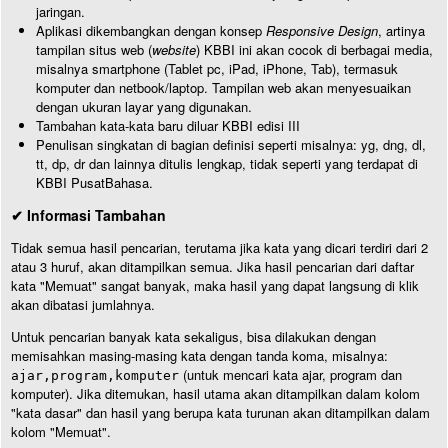
jaringan.
Aplikasi dikembangkan dengan konsep
Responsive Design
, artinya
tampilan situs web (
website
) KBBI ini akan cocok di berbagai media,
misalnya smartphone (Tablet pc, iPad, iPhone, Tab), termasuk
komputer dan netbook/laptop. Tampilan web akan menyesuaikan
dengan ukuran layar yang digunakan.
Tambahan kata-kata baru diluar KBBI edisi III
Penulisan singkatan di bagian definisi seperti misalnya: yg, dng, dl,
tt, dp, dr dan lainnya ditulis lengkap, tidak seperti yang terdapat di
KBBI PusatBahasa.
✔ Informasi Tambahan
Tidak semua hasil pencarian, terutama jika kata yang dicari terdiri dari 2
atau 3 huruf, akan ditampilkan semua. Jika hasil pencarian dari daftar
kata "Memuat" sangat banyak, maka hasil yang dapat langsung di klik
akan dibatasi jumlahnya.
Untuk pencarian banyak kata sekaligus, bisa dilakukan dengan
memisahkan masing-masing kata dengan tanda koma, misalnya:
(untuk mencari kata ajar, program dan
ajar,program,komputer
komputer). Jika ditemukan, hasil utama akan ditampilkan dalam kolom
"kata dasar" dan hasil yang berupa kata turunan akan ditampilkan dalam
kolom "Memuat".