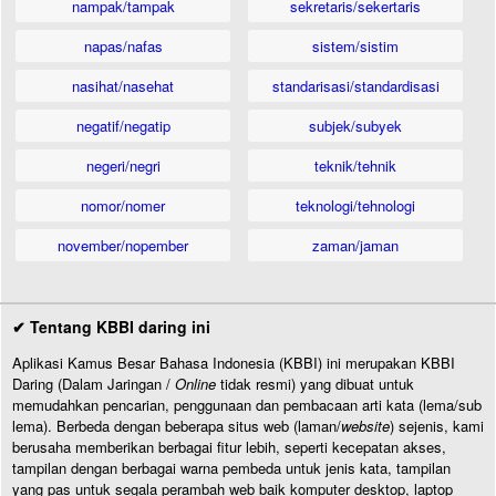
nampak/tampak
sekretaris/sekertaris
napas/nafas
sistem/sistim
nasihat/nasehat
standarisasi/standardisasi
negatif/negatip
subjek/subyek
negeri/negri
teknik/tehnik
nomor/nomer
teknologi/tehnologi
november/nopember
zaman/jaman
✔ Tentang KBBI daring ini
Aplikasi Kamus Besar Bahasa Indonesia (KBBI) ini merupakan KBBI
Daring (Dalam Jaringan /
Online
tidak resmi) yang dibuat untuk
memudahkan pencarian, penggunaan dan pembacaan arti kata (lema/sub
lema). Berbeda dengan beberapa situs web (laman/
website
) sejenis, kami
berusaha memberikan berbagai fitur lebih, seperti kecepatan akses,
tampilan dengan berbagai warna pembeda untuk jenis kata, tampilan
yang pas untuk segala perambah web baik komputer desktop, laptop