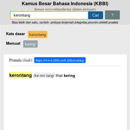
Kamus Besar Bahasa Indonesia (KBBI)
Kamus versi online/daring (dalam jaringan)
?
Bisa lebih dari satu, contoh:
ambyar,terjemah,integritas,sinonim,efektif,analisis
Kata dasar
kerontang
Memuat
kering
1
Pranala (
link
):
https://www.kbbi.web.id/kerontang
kerontang
/ke·ron·tang/
lihat
kering