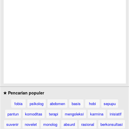
★ Pencarian populer
fobia
psikolog
abdomen
basis
hobi
sepupu
pantun
komoditas
terapi
mengoleksi
karmina
inisiatif
suvenir
novelet
monolog
absurd
rasional
berkonsultasi