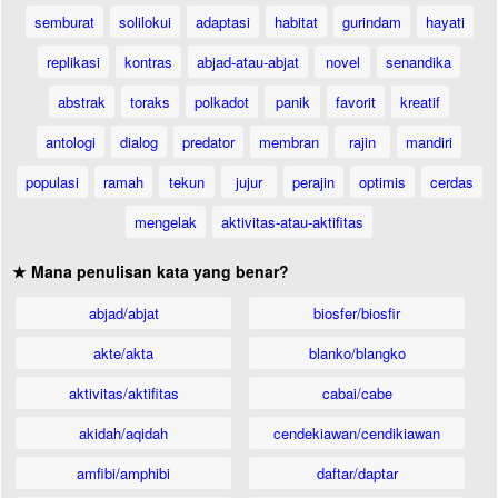
semburat
solilokui
adaptasi
habitat
gurindam
hayati
replikasi
kontras
abjad-atau-abjat
novel
senandika
abstrak
toraks
polkadot
panik
favorit
kreatif
antologi
dialog
predator
membran
rajin
mandiri
populasi
ramah
tekun
jujur
perajin
optimis
cerdas
mengelak
aktivitas-atau-aktifitas
★ Mana penulisan kata yang benar?
abjad/abjat
biosfer/biosfir
akte/akta
blanko/blangko
aktivitas/aktifitas
cabai/cabe
akidah/aqidah
cendekiawan/cendikiawan
amfibi/amphibi
daftar/daptar