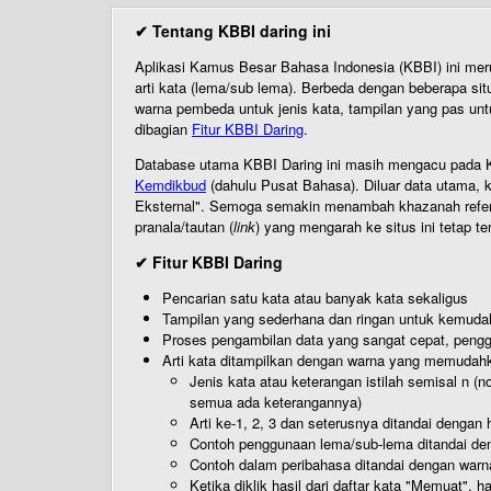
✔ Tentang KBBI daring ini
Aplikasi Kamus Besar Bahasa Indonesia (KBBI) ini me
arti kata (lema/sub lema). Berbeda dengan beberapa sit
warna pembeda untuk jenis kata, tampilan yang pas unt
dibagian
Fitur KBBI Daring
.
Database utama KBBI Daring ini masih mengacu pada KB
Kemdikbud
(dahulu Pusat Bahasa). Diluar data utama, k
Eksternal". Semoga semakin menambah khazanah referensi
pranala/tautan (
link
) yang mengarah ke situs ini tetap te
✔ Fitur KBBI Daring
Pencarian satu kata atau banyak kata sekaligus
Tampilan yang sederhana dan ringan untuk kemud
Proses pengambilan data yang sangat cepat, pengg
Arti kata ditampilkan dengan warna yang memudah
Jenis kata atau keterangan istilah semisal n (
semua ada keterangannya)
Arti ke-1, 2, 3 dan seterusnya ditandai dengan h
Contoh penggunaan lema/sub-lema ditandai den
Contoh dalam peribahasa ditandai dengan warn
Ketika diklik hasil dari daftar kata "Memuat", 