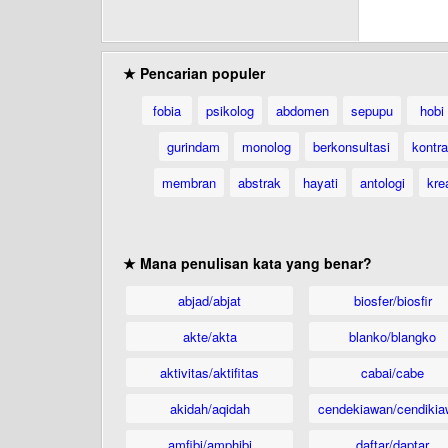
★ Pencarian populer
fobia
psikolog
abdomen
sepupu
hobi
gurindam
monolog
berkonsultasi
kontr
membran
abstrak
hayati
antologi
krea
★ Mana penulisan kata yang benar?
abjad/abjat
biosfer/biosfir
akte/akta
blanko/blangko
aktivitas/aktifitas
cabai/cabe
akidah/aqidah
cendekiawan/cendikia
amfibi/amphibi
daftar/daptar