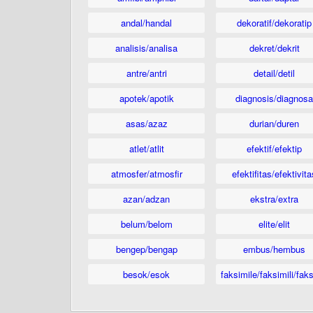
andal/handal
dekoratif/dekoratip
analisis/analisa
dekret/dekrit
antre/antri
detail/detil
apotek/apotik
diagnosis/diagnosa
asas/azaz
durian/duren
atlet/atlit
efektif/efektip
atmosfer/atmosfir
efektifitas/efektivita
azan/adzan
ekstra/extra
belum/belom
elite/elit
bengep/bengap
embus/hembus
besok/esok
faksimile/faksimili/faks