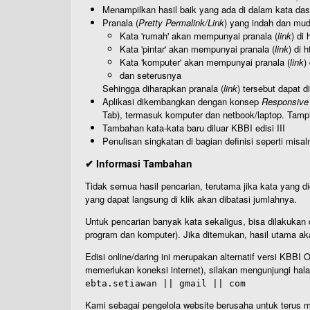
Menampilkan hasil baik yang ada di dalam kata dasa
Pranala (
Pretty Permalink/Link
) yang indah dan muda
Kata 'rumah' akan mempunyai pranala (
link
) di
Kata 'pintar' akan mempunyai pranala (
link
) di 
Kata 'komputer' akan mempunyai pranala (
link
)
dan seterusnya
Sehingga diharapkan pranala (
link
) tersebut dapat d
Aplikasi dikembangkan dengan konsep
Responsive
Tab), termasuk komputer dan netbook/laptop. Tamp
Tambahan kata-kata baru diluar KBBI edisi III
Penulisan singkatan di bagian definisi seperti misal
✔ Informasi Tambahan
Tidak semua hasil pencarian, terutama jika kata yang di
yang dapat langsung di klik akan dibatasi jumlahnya.
Untuk pencarian banyak kata sekaligus, bisa dilakuk
program dan komputer). Jika ditemukan, hasil utama ak
Edisi online/daring ini merupakan alternatif versi KBB
memerlukan koneksi internet), silakan mengunjungi hal
ebta.setiawan || gmail || com
Kami sebagai pengelola website berusaha untuk terus me