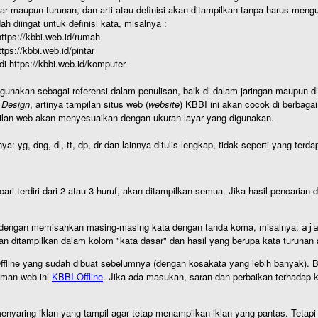
r maupun turunan, dan arti atau definisi akan ditampilkan tanpa harus mengu
h diingat untuk definisi kata, misalnya :
 https://kbbi.web.id/rumah
https://kbbi.web.id/pintar
 di https://kbbi.web.id/komputer
igunakan sebagai referensi dalam penulisan, baik di dalam jaringan maupun di 
 Design
, artinya tampilan situs web (
website
) KBBI ini akan cocok di berbaga
ilan web akan menyesuaikan dengan ukuran layar yang digunakan.
nya: yg, dng, dl, tt, dp, dr dan lainnya ditulis lengkap, tidak seperti yang te
cari terdiri dari 2 atau 3 huruf, akan ditampilkan semua. Jika hasil pencarian
an dengan memisahkan masing-masing kata dengan tanda koma, misalnya:
aj
an ditampilkan dalam kolom "kata dasar" dan hasil yang berupa kata turuna
I Offline yang sudah dibuat sebelumnya (dengan kosakata yang lebih banyak). 
aman web ini
KBBI Offline
. Jika ada masukan, saran dan perbaikan terhadap kb
nyaring iklan yang tampil agar tetap menampilkan iklan yang pantas. Tetapi j