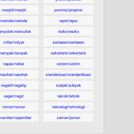
masjid/mesjid
provinsi/propinsi
metode/metoda
rapot/rapor
enyolok/mencolok
risiko/resiko
miliar/milyar
sariawan/seriawan
nampak/tampak
sekretaris/sekertaris
napas/nafas
sistem/sistim
nasihat/nasehat
standarisasi/standardisasi
negatif/negatip
subjek/subyek
negeri/negri
teknik/tehnik
nomor/nomer
teknologi/tehnologi
ovember/nopember
zaman/jaman