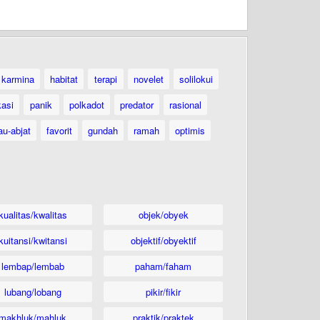
karmina
habitat
terapi
novelet
solilokui
kasi
panik
polkadot
predator
rasional
au-abjat
favorit
gundah
ramah
optimis
kualitas/kwalitas
objek/obyek
kuitansi/kwitansi
objektif/obyektif
lembap/lembab
paham/faham
lubang/lobang
pikir/fikir
makhluk/mahluk
praktik/praktek