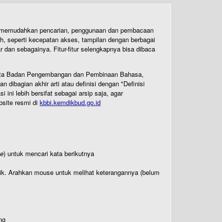
uk memudahkan pencarian, penggunaan dan pembacaan
ih, seperti kecepatan akses, tampilan dengan berbagai
dan sebagainya. Fitur-fitur selengkapnya bisa dibaca
 Cipta Badan Pengembangan dan Pembinaan Bahasa,
ibagian akhir arti atau definisi dengan "Definisi
ni lebih bersifat sebagai arsip saja, agar
bsite resmi di
kbbi.kemdikbud.go.id
te
) untuk mencari kata berikutnya
titik. Arahkan mouse untuk melihat keterangannya (belum
ng