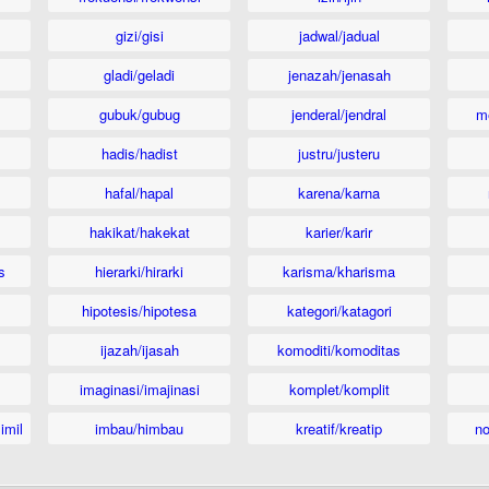
gizi/gisi
jadwal/jadual
gladi/geladi
jenazah/jenasah
gubuk/gubug
jenderal/jendral
m
hadis/hadist
justru/justeru
hafal/hapal
karena/karna
hakikat/hakekat
karier/karir
s
hierarki/hirarki
karisma/kharisma
hipotesis/hipotesa
kategori/katagori
ijazah/ijasah
komoditi/komoditas
imaginasi/imajinasi
komplet/komplit
imil
imbau/himbau
kreatif/kreatip
n