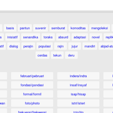
basis
pantun
suvenir
semburat
komoditas
mengoleksi
as
inisiatif
senandika
toraks
absurd
adaptasi
novel
repli
tif
dialog
perajin
populasi
rajin
jujur
mandiri
abjad-at
cerdas
tekun
deru
februari/pebruari
indera/indra
fondasi/pondasi
insaf/insyaf
formal/formil
isap/hisap
wan
foto/photo
istri/isteri
frekuensi/frekwensi
izin/ijin