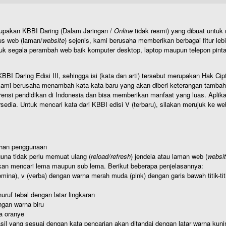
rupakan KBBI Daring (Dalam Jaringan /
Online
tidak resmi) yang dibuat unt
us web (laman/
website
) sejenis, kami berusaha memberikan berbagai fitur leb
uk segala perambah web baik komputer desktop, laptop maupun telepon pintar 
BI Daring Edisi III, sehingga isi (kata dan arti) tersebut merupakan Hak
ami berusaha menambah kata-kata baru yang akan diberi keterangan tambahan d
 pendidikan di Indonesia dan bisa memberikan manfaat yang luas. Aplikasi i
rsedia. Untuk mencari kata dari KBBI edisi V (terbaru), silakan merujuk ke we
ahan penggunaan
una tidak perlu memuat ulang (
reload/refresh
) jendela atau laman web (
websi
kan mencari lema maupun sub lema. Berikut beberapa penjelasannya:
nomina), v (verba) dengan warna merah muda (pink) dengan garis bawah titik-
uruf tebal dengan latar lingkaran
gan warna biru
a oranye
hasil yang sesuai dengan kata pencarian akan ditandai dengan latar warna kuni