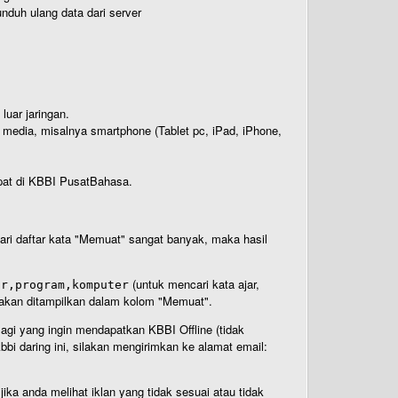
nduh ulang data dari server
luar jaringan.
i media, misalnya smartphone (Tablet pc, iPad, iPhone,
rdapat di KBBI PusatBahasa.
 dari daftar kata "Memuat" sangat banyak, maka hasil
(untuk mencari kata ajar,
ar,program,komputer
n akan ditampilkan dalam kolom "Memuat".
Bagi yang ingin mendapatkan KBBI Offline (tidak
bi daring ini, silakan mengirimkan ke alamat email:
ika anda melihat iklan yang tidak sesuai atau tidak