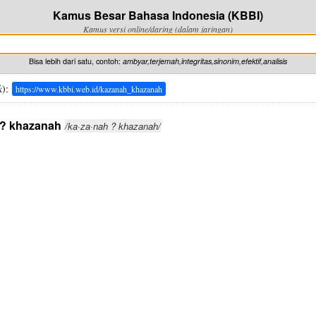
Kamus Besar Bahasa Indonesia (KBBI)
Kamus versi online/daring (dalam jaringan)
Bisa lebih dari satu, contoh:
ambyar,terjemah,integritas,sinonim,efektif,analisis
k
):
https://www.kbbi.web.id/kazanah_khazanah
 ? khazanah
/ka·za·nah ? khazanah/