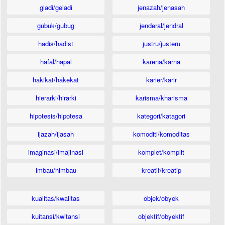
gladi/geladi
jenazah/jenasah
gubuk/gubug
jenderal/jendral
hadis/hadist
justru/justeru
hafal/hapal
karena/karna
hakikat/hakekat
karier/karir
hierarki/hirarki
karisma/kharisma
hipotesis/hipotesa
kategori/katagori
ijazah/ijasah
komoditi/komoditas
imaginasi/imajinasi
komplet/komplit
imbau/himbau
kreatif/kreatip
kualitas/kwalitas
objek/obyek
kuitansi/kwitansi
objektif/obyektif