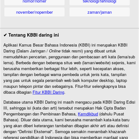
nomor/nomer
teknologi/tehnologi
november/nopember
zaman/jaman
✔ Tentang KBBI daring ini
Aplikasi Kamus Besar Bahasa Indonesia (KBBI) ini merupakan KBBI
Daring (Dalam Jaringan /
Online
tidak resmi) yang dibuat untuk
memudahkan pencarian, penggunaan dan pembacaan arti kata (lema/sub
lema). Berbeda dengan beberapa situs web (laman/
website
) sejenis, kami
berusaha memberikan berbagai fitur lebih, seperti kecepatan akses,
tampilan dengan berbagai warna pembeda untuk jenis kata, tampilan
yang pas untuk segala perambah web baik komputer desktop, laptop
maupun telepon pintar dan sebagainya. Fitur-fitur selengkapnya bisa
dibaca dibagian
Fitur KBBI Daring
.
Database utama KBBI Daring ini masih mengacu pada KBBI Daring Edisi
III, sehingga isi (kata dan arti) tersebut merupakan Hak Cipta Badan
Pengembangan dan Pembinaan Bahasa,
Kemdikbud
(dahulu Pusat
Bahasa). Diluar data utama, kami berusaha menambah kata-kata baru
yang akan diberi keterangan tambahan dibagian akhir arti atau definisi
dengan "Definisi Eksternal". Semoga semakin menambah khazanah
referensi pendidikan di Indonesia dan bisa memberikan manfaat yang