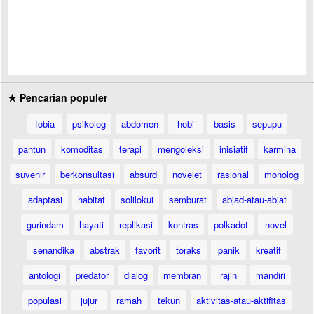
★ Pencarian populer
fobia
psikolog
abdomen
hobi
basis
sepupu
pantun
komoditas
terapi
mengoleksi
inisiatif
karmina
suvenir
berkonsultasi
absurd
novelet
rasional
monolog
adaptasi
habitat
solilokui
semburat
abjad-atau-abjat
gurindam
hayati
replikasi
kontras
polkadot
novel
senandika
abstrak
favorit
toraks
panik
kreatif
antologi
predator
dialog
membran
rajin
mandiri
populasi
jujur
ramah
tekun
aktivitas-atau-aktifitas