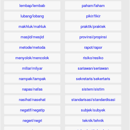
lembap/lembab
paham/faham
lubang/lobang
pikir/fikir
makhluk/mahluk
praktik/praktek
masjid/mesjid
provinsi/propinsi
metode/metoda
rapot/rapor
menyolok/mencolok
risiko/resiko
miliar/milyar
sariawan/seriawan
nampak/tampak
sekretaris/sekertaris
napas/nafas
sistem/sistim
nasihat/nasehat
standarisasi/standardisasi
negatif/negatip
subjek/subyek
negeri/negri
teknik/tehnik