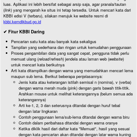
luas. Aplikasi ini lebih bersifat sebagai arsip saja, agar pranala/tautan
(
link
) yang mengarah ke situs ini tetap tersedia. Untuk mencari kata dari
KBBI edisi V (terbaru), silakan merujuk ke website resmi di
kbbi.kemdikbud.go.id
✔ Fitur KBBI Daring
Pencarian satu kata atau banyak kata sekaligus
Tampilan yang sederhana dan ringan untuk kemudahan penggunaan
Proses pengambilan data yang sangat cepat, pengguna tidak perlu
memuat ulang (
reload/refresh
) jendela atau laman web (
website
)
untuk mencari kata berikutnya
Arti kata ditampilkan dengan warna yang memudahkan mencari lema
maupun sub lema. Berikut beberapa penjelasannya:
Jenis kata atau keterangan istilah semisal n (nomina), v (verba)
dengan warna merah muda (pink) dengan garis bawah titik-titik.
Arahkan mouse untuk melihat keterangannya (belum semua ada
keterangannya)
Arti ke-1, 2, 3 dan seterusnya ditandai dengan huruf tebal
dengan latar lingkaran
Contoh penggunaan lema/sub-lema ditandai dengan warna biru
Contoh dalam peribahasa ditandai dengan warna oranye
Ketika diklik hasil dari daftar kata "Memuat", hasil yang sesuai
dengan kata pencarian akan ditandai dengan latar warna kuning