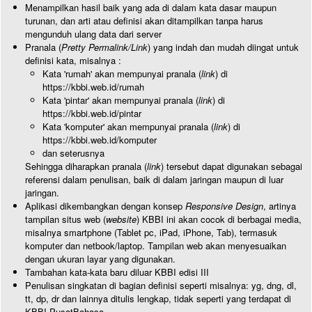
Menampilkan hasil baik yang ada di dalam kata dasar maupun
turunan, dan arti atau definisi akan ditampilkan tanpa harus
mengunduh ulang data dari server
Pranala (
Pretty Permalink/Link
) yang indah dan mudah diingat untuk
definisi kata, misalnya :
Kata 'rumah' akan mempunyai pranala (
link
) di
https://kbbi.web.id/rumah
Kata 'pintar' akan mempunyai pranala (
link
) di
https://kbbi.web.id/pintar
Kata 'komputer' akan mempunyai pranala (
link
) di
https://kbbi.web.id/komputer
dan seterusnya
Sehingga diharapkan pranala (
link
) tersebut dapat digunakan sebagai
referensi dalam penulisan, baik di dalam jaringan maupun di luar
jaringan.
Aplikasi dikembangkan dengan konsep
Responsive Design
, artinya
tampilan situs web (
website
) KBBI ini akan cocok di berbagai media,
misalnya smartphone (Tablet pc, iPad, iPhone, Tab), termasuk
komputer dan netbook/laptop. Tampilan web akan menyesuaikan
dengan ukuran layar yang digunakan.
Tambahan kata-kata baru diluar KBBI edisi III
Penulisan singkatan di bagian definisi seperti misalnya: yg, dng, dl,
tt, dp, dr dan lainnya ditulis lengkap, tidak seperti yang terdapat di
KBBI PusatBahasa.