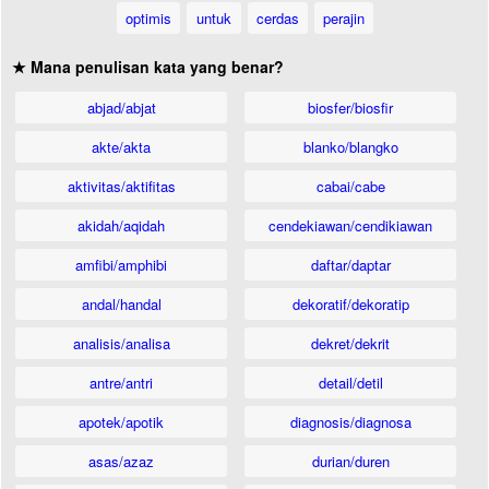
optimis
untuk
cerdas
perajin
★ Mana penulisan kata yang benar?
abjad/abjat
biosfer/biosfir
akte/akta
blanko/blangko
aktivitas/aktifitas
cabai/cabe
akidah/aqidah
cendekiawan/cendikiawan
amfibi/amphibi
daftar/daptar
andal/handal
dekoratif/dekoratip
analisis/analisa
dekret/dekrit
antre/antri
detail/detil
apotek/apotik
diagnosis/diagnosa
asas/azaz
durian/duren