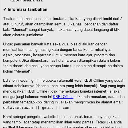
✔ Informasi Tambahan
Tidak semua hasil pencarian, terutama jika kata yang dicari terdiri dari 2
atau 3 huruf, akan ditampilkan semua. Jika hasil pencarian dari daftar
kata "Memuat" sangat banyak, maka hasil yang dapat langsung di klik
akan dibatasi jumlahnya.
Untuk pencarian banyak kata sekaligus, bisa dilakukan dengan
memisahkan masing-masing kata dengan tanda koma, misalnya:
(untuk mencari kata ajar, program dan
ajar,program,komputer
komputer). Jika ditemukan, hasil utama akan ditampilkan dalam kolom
"kata dasar" dan hasil yang berupa kata turunan akan ditampilkan dalam
kolom "Memuat".
Edisi online/daring ini merupakan alternatif versi KBBI Offline yang sudah
dibuat sebelumnya (dengan kosakata yang lebih banyak). Bagi yang ingin
mendapatkan KBBI Offline (tidak memerlukan koneksi internet), silakan
mengunjungi halaman web ini
KBBI Offline
. Jika ada masukan, saran dan
perbaikan terhadap kbbi daring ini, silakan mengirimkan ke alamat email:
ebta.setiawan || gmail || com
Kami sebagai pengelola website berusaha untuk terus menyaring iklan
yang tampil agar tetap menampilkan iklan yang pantas. Tetapi jika anda
melihat iklan yang tidak sesuai atau tidak pantas di website kbbi.web.id,