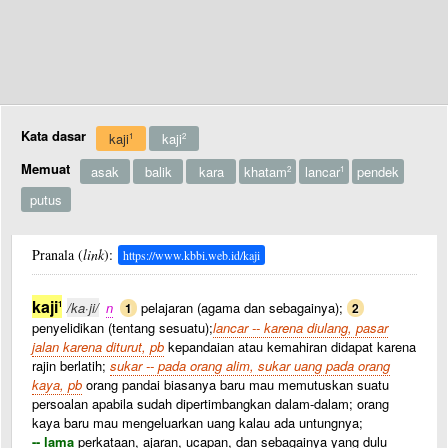
Kata dasar
kaji
kaji
1
2
Memuat
asak
balik
kara
khatam
lancar
pendek
2
1
putus
Pranala (
link
):
https://www.kbbi.web.id/kaji
kaji
1
/ka·ji/
n
pelajaran (agama dan sebagainya);
1
2
penyelidikan (tentang sesuatu);
lancar -- karena diulang, pasar
jalan karena diturut, pb
kepandaian atau kemahiran didapat karena
rajin berlatih;
sukar -- pada orang alim, sukar uang pada orang
kaya, pb
orang pandai biasanya baru mau memutuskan suatu
persoalan apabila sudah dipertimbangkan dalam-dalam; orang
kaya baru mau mengeluarkan uang kalau ada untungnya;
-- lama
perkataan, ajaran, ucapan, dan sebagainya yang dulu