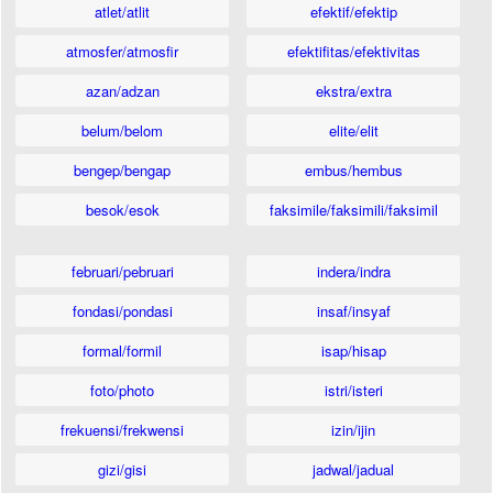
atlet/atlit
efektif/efektip
atmosfer/atmosfir
efektifitas/efektivitas
azan/adzan
ekstra/extra
belum/belom
elite/elit
bengep/bengap
embus/hembus
besok/esok
faksimile/faksimili/faksimil
februari/pebruari
indera/indra
fondasi/pondasi
insaf/insyaf
formal/formil
isap/hisap
foto/photo
istri/isteri
frekuensi/frekwensi
izin/ijin
gizi/gisi
jadwal/jadual