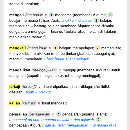
sering diutarakan;
mengaji
/me·nga·ji/
v
mendaras (membaca) Alquran;
1
2
belajar membaca tulisan Arab:
anakku ~ di surau;
belajar;
3
mempelajari;
~ batang
belajar membaca Alquran tanpa dimulai
dengan cara mengeja;
~ tasawuf
belajar atau melatih diri dalam
menjalankan tasawuf;
mengkaji
/meng·ka·ji/
v
belajar; mempelajari;
memeriksa;
1
2
menyelidiki; memikirkan (mempertimbangkan dan sebagainya);
menguji; menelaah: ~
baik buruk suatu perkara
;
mengajikan
/me·nga·ji·kan/
v
mengaji (membaca Alquran) untuk
orang lain (seperti mengaji untuk roh orang meninggal);
terkaji
/ter·ka·ji/
v
dapat diperiksa (dapat diduga, diselidiki,
ditelaah):
tidak ~ olehku
;
kajian
/ka·ji·an/
n
hasil mengkaji;
pengajian
/pe·nga·ji·an/
n
pengajaran (agama Islam):
1
menanamkan norma agama melalui ~ dan dakwah
;
2
pembacaan Alquran:
qari itu telah mengadakan ~ di masjid raya
;