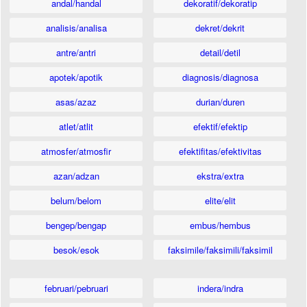
andal/handal
dekoratif/dekoratip
analisis/analisa
dekret/dekrit
antre/antri
detail/detil
apotek/apotik
diagnosis/diagnosa
asas/azaz
durian/duren
atlet/atlit
efektif/efektip
atmosfer/atmosfir
efektifitas/efektivitas
azan/adzan
ekstra/extra
belum/belom
elite/elit
bengep/bengap
embus/hembus
besok/esok
faksimile/faksimili/faksimil
februari/pebruari
indera/indra