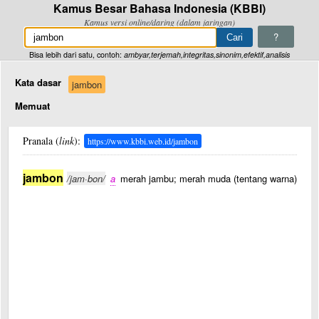
Kamus Besar Bahasa Indonesia (KBBI)
Kamus versi online/daring (dalam jaringan)
?
Bisa lebih dari satu, contoh:
ambyar,terjemah,integritas,sinonim,efektif,analisis
Kata dasar
jambon
Memuat
Pranala (
link
):
https://www.kbbi.web.id/jambon
jambon
/jam·bon/
a
merah jambu; merah muda (tentang warna)