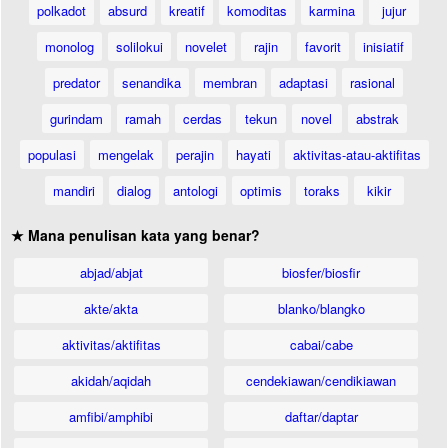
polkadot
absurd
kreatif
komoditas
karmina
jujur
monolog
solilokui
novelet
rajin
favorit
inisiatif
predator
senandika
membran
adaptasi
rasional
gurindam
ramah
cerdas
tekun
novel
abstrak
populasi
mengelak
perajin
hayati
aktivitas-atau-aktifitas
mandiri
dialog
antologi
optimis
toraks
kikir
★ Mana penulisan kata yang benar?
abjad/abjat
biosfer/biosfir
akte/akta
blanko/blangko
aktivitas/aktifitas
cabai/cabe
akidah/aqidah
cendekiawan/cendikiawan
amfibi/amphibi
daftar/daptar