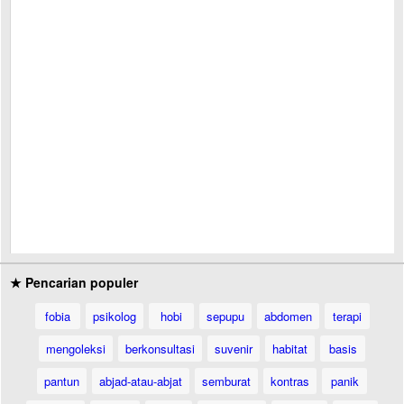
★ Pencarian populer
fobia
psikolog
hobi
sepupu
abdomen
terapi
mengoleksi
berkonsultasi
suvenir
habitat
basis
pantun
abjad-atau-abjat
semburat
kontras
panik