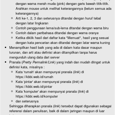
dengan warna merah muda (pink) dengan garis bawah titik-titik.
Arahkan mouse untuk melihat keterangannya (belum semua ada
keterangannya)
Arti ke-1, 2, 3 dan seterusnya ditandai dengan huruf tebal
dengan latar lingkaran
Contoh penggunaan lema/sub-lema ditandai dengan warna biru
Contoh dalam peribahasa ditandai dengan warna oranye
Ketika diklik hasil dari daftar kata "Memuat", hasil yang sesuai
dengan kata pencarian akan ditandai dengan latar warna kuning
Menampilkan hasil baik yang ada di dalam kata dasar maupun
turunan, dan arti atau definisi akan ditampilkan tanpa harus
mengunduh ulang data dari server
Pranala (
Pretty Permalink/Link
) yang indah dan mudah diingat untuk
definisi kata, misalnya :
Kata 'rumah' akan mempunyai pranala (
link
) di
https://kbbi.web.id/rumah
Kata 'pintar' akan mempunyai pranala (
link
) di
https://kbbi.web.id/pintar
Kata 'komputer' akan mempunyai pranala (
link
) di
https://kbbi.web.id/komputer
dan seterusnya
Sehingga diharapkan pranala (
link
) tersebut dapat digunakan sebagai
referensi dalam penulisan, baik di dalam jaringan maupun di luar