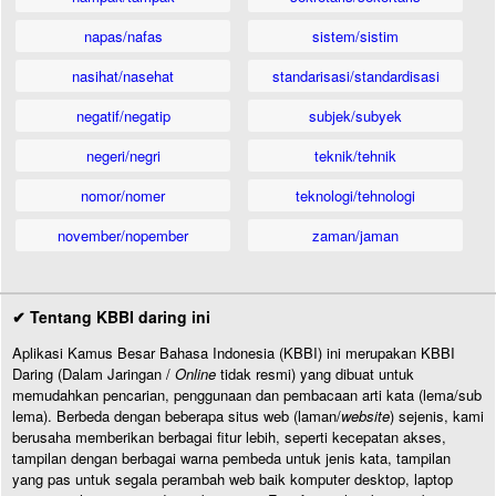
napas/nafas
sistem/sistim
nasihat/nasehat
standarisasi/standardisasi
negatif/negatip
subjek/subyek
negeri/negri
teknik/tehnik
nomor/nomer
teknologi/tehnologi
november/nopember
zaman/jaman
✔ Tentang KBBI daring ini
Aplikasi Kamus Besar Bahasa Indonesia (KBBI) ini merupakan KBBI
Daring (Dalam Jaringan /
Online
tidak resmi) yang dibuat untuk
memudahkan pencarian, penggunaan dan pembacaan arti kata (lema/sub
lema). Berbeda dengan beberapa situs web (laman/
website
) sejenis, kami
berusaha memberikan berbagai fitur lebih, seperti kecepatan akses,
tampilan dengan berbagai warna pembeda untuk jenis kata, tampilan
yang pas untuk segala perambah web baik komputer desktop, laptop