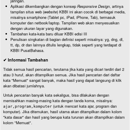
jaringan.
Aplikasi dikembangkan dengan konsep
Responsive Design
, artinya
tampilan situs web (
website
) KBBI ini akan cocok di berbagai media,
misalnya smartphone (Tablet pc, iPad, iPhone, Tab), termasuk
komputer dan netbook/laptop. Tampilan web akan menyesuaikan
dengan ukuran layar yang digunakan.
Tambahan kata-kata baru diluar KBBI edisi III
Penulisan singkatan di bagian definisi seperti misalnya: yg, dng, dl,
tt, dp, dr dan lainnya ditulis lengkap, tidak seperti yang terdapat di
KBBI PusatBahasa.
✔ Informasi Tambahan
Tidak semua hasil pencarian, terutama jika kata yang dicari terdiri dari 2
atau 3 huruf, akan ditampilkan semua. Jika hasil pencarian dari daftar
kata "Memuat" sangat banyak, maka hasil yang dapat langsung di klik
akan dibatasi jumlahnya.
Untuk pencarian banyak kata sekaligus, bisa dilakukan dengan
memisahkan masing-masing kata dengan tanda koma, misalnya:
(untuk mencari kata ajar, program dan
ajar,program,komputer
komputer). Jika ditemukan, hasil utama akan ditampilkan dalam kolom
"kata dasar" dan hasil yang berupa kata turunan akan ditampilkan dalam
kolom "Memuat".