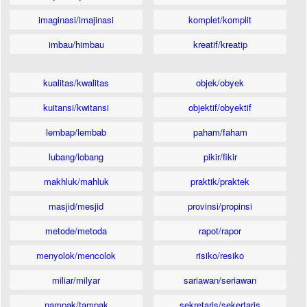
imaginasi/imajinasi
komplet/komplit
imbau/himbau
kreatif/kreatip
kualitas/kwalitas
objek/obyek
kuitansi/kwitansi
objektif/obyektif
lembap/lembab
paham/faham
lubang/lobang
pikir/fikir
makhluk/mahluk
praktik/praktek
masjid/mesjid
provinsi/propinsi
metode/metoda
rapot/rapor
menyolok/mencolok
risiko/resiko
miliar/milyar
sariawan/seriawan
nampak/tampak
sekretaris/sekertaris