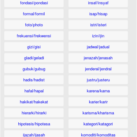
fondasi/pondasi
insaf/insyaf
formal/formil
isap/hisap
foto/photo
istri/isteri
frekuensi/frekwensi
izin/ijin
gizi/gisi
jadwal/jadual
gladi/geladi
jenazah/jenasah
gubuk/gubug
jenderal/jendral
hadis/hadist
justru/justeru
hafal/hapal
karena/karna
hakikat/hakekat
karier/karir
hierarki/hirarki
karisma/kharisma
hipotesis/hipotesa
kategori/katagori
ijazah/ijasah
komoditi/komoditas