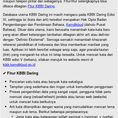
maupun telepon pintar dan sebagainya. Fitur-fitur selengkapnya bisa
dibaca dibagian
Fitur KBBI Daring
.
Database utama KBBI Daring ini masih mengacu pada KBBI Daring Edisi
III, sehingga isi (kata dan arti) tersebut merupakan Hak Cipta Badan
Pengembangan dan Pembinaan Bahasa,
Kemdikbud
(dahulu Pusat
Bahasa). Diluar data utama, kami berusaha menambah kata-kata baru
yang akan diberi keterangan tambahan dibagian akhir arti atau definisi
dengan "Definisi Eksternal". Semoga semakin menambah khazanah
referensi pendidikan di Indonesia dan bisa memberikan manfaat yang
luas. Aplikasi ini lebih bersifat sebagai arsip saja, agar pranala/tautan
(
link
) yang mengarah ke situs ini tetap tersedia. Untuk mencari kata dari
KBBI edisi V (terbaru), silakan merujuk ke website resmi di
kbbi.kemdikbud.go.id
✔ Fitur KBBI Daring
Pencarian satu kata atau banyak kata sekaligus
Tampilan yang sederhana dan ringan untuk kemudahan penggunaan
Proses pengambilan data yang sangat cepat, pengguna tidak perlu
memuat ulang (
reload/refresh
) jendela atau laman web (
website
)
untuk mencari kata berikutnya
Arti kata ditampilkan dengan warna yang memudahkan mencari lema
maupun sub lema. Berikut beberapa penjelasannya:
Jenis kata atau keterangan istilah semisal n (nomina), v (verba)