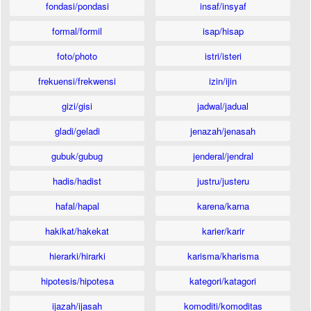
fondasi/pondasi
insaf/insyaf
formal/formil
isap/hisap
foto/photo
istri/isteri
frekuensi/frekwensi
izin/ijin
gizi/gisi
jadwal/jadual
gladi/geladi
jenazah/jenasah
gubuk/gubug
jenderal/jendral
hadis/hadist
justru/justeru
hafal/hapal
karena/karna
hakikat/hakekat
karier/karir
hierarki/hirarki
karisma/kharisma
hipotesis/hipotesa
kategori/katagori
ijazah/ijasah
komoditi/komoditas