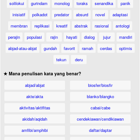
solilokui
gurindam
monolog
toraks
senandika
panik
inisiatif
polkadot
predator
absurd
novel
adaptasi
membran
replikasi
kreatif
abstrak
rasional
antologi
perajin
populasi
rajin
hayati
dialog
jujur
mandiri
abjad-atau-abjat
gundah
favorit
ramah
cerdas
optimis
tekun
deru
★ Mana penulisan kata yang benar?
abjad/abjat
biosfer/biosfir
akte/akta
blanko/blangko
aktivitas/aktifitas
cabai/cabe
akidah/aqidah
cendekiawan/cendikiawan
amfibi/amphibi
daftar/daptar