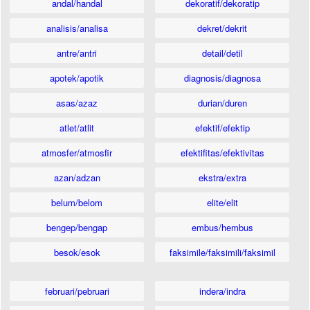
andal/handal
dekoratif/dekoratip
analisis/analisa
dekret/dekrit
antre/antri
detail/detil
apotek/apotik
diagnosis/diagnosa
asas/azaz
durian/duren
atlet/atlit
efektif/efektip
atmosfer/atmosfir
efektifitas/efektivitas
azan/adzan
ekstra/extra
belum/belom
elite/elit
bengep/bengap
embus/hembus
besok/esok
faksimile/faksimili/faksimil
februari/pebruari
indera/indra