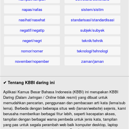
napas/nafas
sistem/sistim
nasihat/nasehat
standarisasi/standardisasi
negatif/negatip
subjek/subyek
negeri/negri
teknik/tehnik
nomor/nomer
teknologi/tehnologi
november/nopember
zaman/jaman
✔ Tentang KBBI daring ini
Aplikasi Kamus Besar Bahasa Indonesia (KBBI) ini merupakan KBBI
Daring (Dalam Jaringan /
Online
tidak resmi) yang dibuat untuk
memudahkan pencarian, penggunaan dan pembacaan arti kata (lema/sub
lema). Berbeda dengan beberapa situs web (laman/
website
) sejenis, kami
berusaha memberikan berbagai fitur lebih, seperti kecepatan akses,
tampilan dengan berbagai warna pembeda untuk jenis kata, tampilan
yang pas untuk segala perambah web baik komputer desktop, laptop