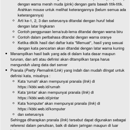
dengan warna merah muda (pink) dengan garis bawah titik-titik.
Arahkan mouse untuk melihat keterangannya (belum semua ada
keterangannya)
Arti ke-1, 2, 3 dan seterusnya ditandai dengan huruf tebal
dengan latar lingkaran
Contoh penggunaan lema/sub-lema ditandai dengan warna biru
Contoh dalam peribahasa ditandai dengan warna oranye
Ketika diklik hasil dari daftar kata "Memuat", hasil yang sesuai
dengan kata pencarian akan ditandai dengan latar warna kuning
Menampilkan hasil baik yang ada di dalam kata dasar maupun
turunan, dan arti atau definisi akan ditampilkan tanpa harus
mengunduh ulang data dari server
Pranala (
Pretty Permalink/Link
) yang indah dan mudah diingat untuk
definisi kata, misalnya :
Kata 'rumah' akan mempunyai pranala (
link
) di
https://kbbi.web.id/rumah
Kata 'pintar' akan mempunyai pranala (
link
) di
https://kbbi.web.id/pintar
Kata 'komputer' akan mempunyai pranala (
link
) di
https://kbbi.web.id/komputer
dan seterusnya
Sehingga diharapkan pranala (
link
) tersebut dapat digunakan sebagai
referensi dalam penulisan, baik di dalam jaringan maupun di luar