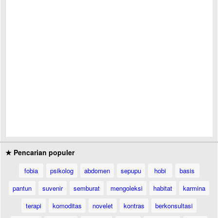
★ Pencarian populer
fobia
psikolog
abdomen
sepupu
hobi
basis
pantun
suvenir
semburat
mengoleksi
habitat
karmina
terapi
komoditas
novelet
kontras
berkonsultasi