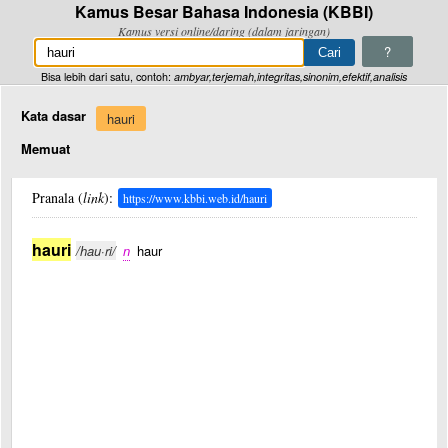
Kamus Besar Bahasa Indonesia (KBBI)
Kamus versi online/daring (dalam jaringan)
?
Bisa lebih dari satu, contoh:
ambyar,terjemah,integritas,sinonim,efektif,analisis
Kata dasar
hauri
Memuat
Pranala (
link
):
https://www.kbbi.web.id/hauri
hauri
/hau·ri/
n
haur