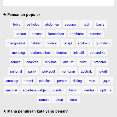
★ Pencarian populer
fobia
psikolog
abdomen
sepupu
hobi
basis
pantun
suvenir
komoditas
semburat
karmina
mengoleksi
habitat
novelet
terapi
solilokui
gurindam
monolog
berkonsultasi
kontras
inisiatif
senandika
toraks
adaptasi
replikasi
absurd
novel
predator
rasional
panik
polkadot
membran
abstrak
hayati
antologi
kreatif
populasi
perajin
dialog
rajin
jujur
mandiri
abjad-atau-abjat
gundah
favorit
cerdas
optimis
ramah
tekun
deru
★ Mana penulisan kata yang benar?