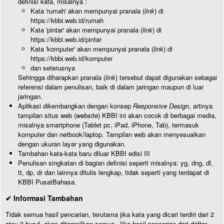
definisi kata, misalnya :
Kata 'rumah' akan mempunyai pranala (
link
) di
https://kbbi.web.id/rumah
Kata 'pintar' akan mempunyai pranala (
link
) di
https://kbbi.web.id/pintar
Kata 'komputer' akan mempunyai pranala (
link
) di
https://kbbi.web.id/komputer
dan seterusnya
Sehingga diharapkan pranala (
link
) tersebut dapat digunakan sebagai
referensi dalam penulisan, baik di dalam jaringan maupun di luar
jaringan.
Aplikasi dikembangkan dengan konsep
Responsive Design
, artinya
tampilan situs web (
website
) KBBI ini akan cocok di berbagai media,
misalnya smartphone (Tablet pc, iPad, iPhone, Tab), termasuk
komputer dan netbook/laptop. Tampilan web akan menyesuaikan
dengan ukuran layar yang digunakan.
Tambahan kata-kata baru diluar KBBI edisi III
Penulisan singkatan di bagian definisi seperti misalnya: yg, dng, dl,
tt, dp, dr dan lainnya ditulis lengkap, tidak seperti yang terdapat di
KBBI PusatBahasa.
✔ Informasi Tambahan
Tidak semua hasil pencarian, terutama jika kata yang dicari terdiri dari 2
atau 3 huruf, akan ditampilkan semua. Jika hasil pencarian dari daftar