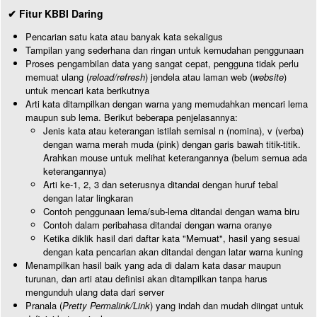
✔ Fitur KBBI Daring
Pencarian satu kata atau banyak kata sekaligus
Tampilan yang sederhana dan ringan untuk kemudahan penggunaan
Proses pengambilan data yang sangat cepat, pengguna tidak perlu
memuat ulang (
reload/refresh
) jendela atau laman web (
website
)
untuk mencari kata berikutnya
Arti kata ditampilkan dengan warna yang memudahkan mencari lema
maupun sub lema. Berikut beberapa penjelasannya:
Jenis kata atau keterangan istilah semisal n (nomina), v (verba)
dengan warna merah muda (pink) dengan garis bawah titik-titik.
Arahkan mouse untuk melihat keterangannya (belum semua ada
keterangannya)
Arti ke-1, 2, 3 dan seterusnya ditandai dengan huruf tebal
dengan latar lingkaran
Contoh penggunaan lema/sub-lema ditandai dengan warna biru
Contoh dalam peribahasa ditandai dengan warna oranye
Ketika diklik hasil dari daftar kata "Memuat", hasil yang sesuai
dengan kata pencarian akan ditandai dengan latar warna kuning
Menampilkan hasil baik yang ada di dalam kata dasar maupun
turunan, dan arti atau definisi akan ditampilkan tanpa harus
mengunduh ulang data dari server
Pranala (
Pretty Permalink/Link
) yang indah dan mudah diingat untuk