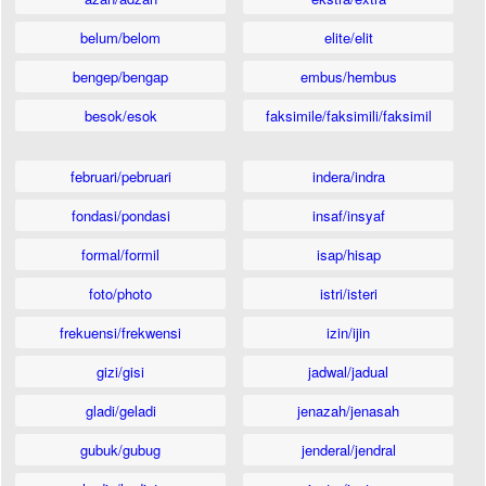
belum/belom
elite/elit
bengep/bengap
embus/hembus
besok/esok
faksimile/faksimili/faksimil
februari/pebruari
indera/indra
fondasi/pondasi
insaf/insyaf
formal/formil
isap/hisap
foto/photo
istri/isteri
frekuensi/frekwensi
izin/ijin
gizi/gisi
jadwal/jadual
gladi/geladi
jenazah/jenasah
gubuk/gubug
jenderal/jendral