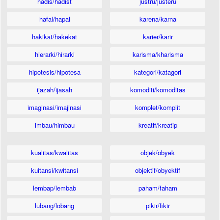
hadis/hadist
justru/justeru
hafal/hapal
karena/karna
hakikat/hakekat
karier/karir
hierarki/hirarki
karisma/kharisma
hipotesis/hipotesa
kategori/katagori
ijazah/ijasah
komoditi/komoditas
imaginasi/imajinasi
komplet/komplit
imbau/himbau
kreatif/kreatip
kualitas/kwalitas
objek/obyek
kuitansi/kwitansi
objektif/obyektif
lembap/lembab
paham/faham
lubang/lobang
pikir/fikir