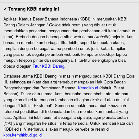
✔ Tentang KBBI daring ini
Aplikasi Kamus Besar Bahasa Indonesia (KBBI) ini merupakan KBBI
Daring (Dalam Jaringan /
Online
tidak resmi) yang dibuat untuk
memudahkan pencarian, penggunaan dan pembacaan arti kata (lema/sub
lema). Berbeda dengan beberapa situs web (laman/
website
) sejenis, kami
berusaha memberikan berbagai fitur lebih, seperti kecepatan akses,
tampilan dengan berbagai warna pembeda untuk jenis kata, tampilan
yang pas untuk segala perambah web baik komputer desktop, laptop
maupun telepon pintar dan sebagainya. Fitur-fitur selengkapnya bisa
dibaca dibagian
Fitur KBBI Daring
.
Database utama KBBI Daring ini masih mengacu pada KBBI Daring Edisi
III, sehingga isi (kata dan arti) tersebut merupakan Hak Cipta Badan
Pengembangan dan Pembinaan Bahasa,
Kemdikbud
(dahulu Pusat
Bahasa). Diluar data utama, kami berusaha menambah kata-kata baru
yang akan diberi keterangan tambahan dibagian akhir arti atau definisi
dengan "Definisi Eksternal". Semoga semakin menambah khazanah
referensi pendidikan di Indonesia dan bisa memberikan manfaat yang
luas. Aplikasi ini lebih bersifat sebagai arsip saja, agar pranala/tautan
(
link
) yang mengarah ke situs ini tetap tersedia. Untuk mencari kata dari
KBBI edisi V (terbaru), silakan merujuk ke website resmi di
kbbi.kemdikbud.go.id