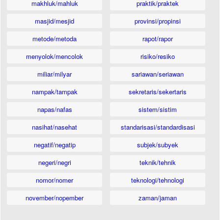
makhluk/mahluk
praktik/praktek
masjid/mesjid
provinsi/propinsi
metode/metoda
rapot/rapor
menyolok/mencolok
risiko/resiko
miliar/milyar
sariawan/seriawan
nampak/tampak
sekretaris/sekertaris
napas/nafas
sistem/sistim
nasihat/nasehat
standarisasi/standardisasi
negatif/negatip
subjek/subyek
negeri/negri
teknik/tehnik
nomor/nomer
teknologi/tehnologi
november/nopember
zaman/jaman