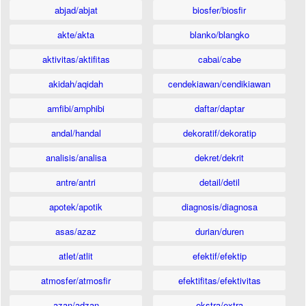
abjad/abjat
biosfer/biosfir
akte/akta
blanko/blangko
aktivitas/aktifitas
cabai/cabe
akidah/aqidah
cendekiawan/cendikiawan
amfibi/amphibi
daftar/daptar
andal/handal
dekoratif/dekoratip
analisis/analisa
dekret/dekrit
antre/antri
detail/detil
apotek/apotik
diagnosis/diagnosa
asas/azaz
durian/duren
atlet/atlit
efektif/efektip
atmosfer/atmosfir
efektifitas/efektivitas
azan/adzan
ekstra/extra