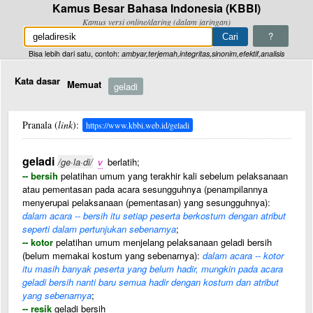
Kamus Besar Bahasa Indonesia (KBBI)
Kamus versi online/daring (dalam jaringan)
?
Bisa lebih dari satu, contoh:
ambyar,terjemah,integritas,sinonim,efektif,analisis
Kata dasar
Memuat
geladi
Pranala (
link
):
https://www.kbbi.web.id/geladi
geladi
/ge·la·di/
v
berlatih;
-- bersih
pelatihan umum yang terakhir kali sebelum pelaksanaan
atau pementasan pada acara sesungguhnya (penampilannya
menyerupai pelaksanaan (pementasan) yang sesungguhnya):
dalam acara -- bersih itu setiap peserta berkostum dengan atribut
seperti dalam pertunjukan sebenarnya
;
-- kotor
pelatihan umum menjelang pelaksanaan geladi bersih
(belum memakai kostum yang sebenarnya):
dalam acara -- kotor
itu masih banyak peserta yang belum hadir, mungkin pada acara
geladi bersih nanti baru semua hadir dengan kostum dan atribut
yang sebenarnya
;
-- resik
geladi bersih