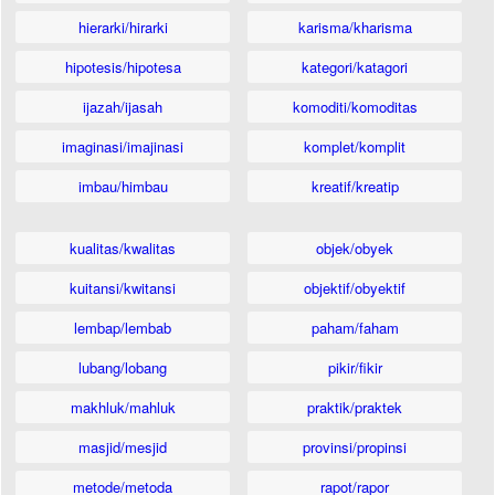
hierarki/hirarki
karisma/kharisma
hipotesis/hipotesa
kategori/katagori
ijazah/ijasah
komoditi/komoditas
imaginasi/imajinasi
komplet/komplit
imbau/himbau
kreatif/kreatip
kualitas/kwalitas
objek/obyek
kuitansi/kwitansi
objektif/obyektif
lembap/lembab
paham/faham
lubang/lobang
pikir/fikir
makhluk/mahluk
praktik/praktek
masjid/mesjid
provinsi/propinsi
metode/metoda
rapot/rapor