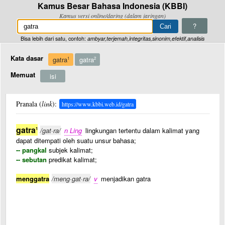
Kamus Besar Bahasa Indonesia (KBBI)
Kamus versi online/daring (dalam jaringan)
?
Bisa lebih dari satu, contoh:
ambyar,terjemah,integritas,sinonim,efektif,analisis
Kata dasar
gatra
gatra
1
2
Memuat
isi
Pranala (
link
):
https://www.kbbi.web.id/gatra
gatra
1
/gat·ra/
n Ling
lingkungan tertentu dalam kalimat yang
dapat ditempati oleh suatu unsur bahasa;
-- pangkal
subjek kalimat;
-- sebutan
predikat kalimat;
menggatra
/meng·gat·ra/
v
menjadikan gatra