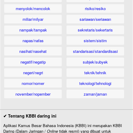
menyolok/mencolok
risiko/resiko
miliar/milyar
sariawan/seriawan
nampak/tampak
sekretaris/sekertaris
napas/nafas
sistem/sistim
nasihat/nasehat
standarisasi/standardisasi
negatif/negatip
subjek/subyek
negeri/negri
teknik/tehnik
nomor/nomer
teknologi/tehnologi
november/nopember
zaman/jaman
✔ Tentang KBBI daring ini
Aplikasi Kamus Besar Bahasa Indonesia (KBBI) ini merupakan KBBI
Daring (Dalam Jaringan /
Online
tidak resmi) yang dibuat untuk