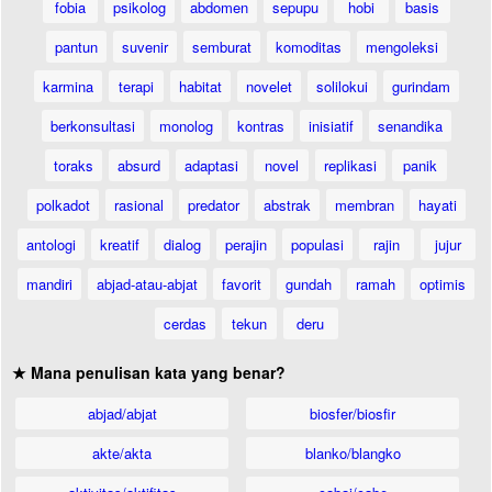
fobia
psikolog
abdomen
sepupu
hobi
basis
pantun
suvenir
semburat
komoditas
mengoleksi
karmina
terapi
habitat
novelet
solilokui
gurindam
berkonsultasi
monolog
kontras
inisiatif
senandika
toraks
absurd
adaptasi
novel
replikasi
panik
polkadot
rasional
predator
abstrak
membran
hayati
antologi
kreatif
dialog
perajin
populasi
rajin
jujur
mandiri
abjad-atau-abjat
favorit
gundah
ramah
optimis
cerdas
tekun
deru
★ Mana penulisan kata yang benar?
abjad/abjat
biosfer/biosfir
akte/akta
blanko/blangko