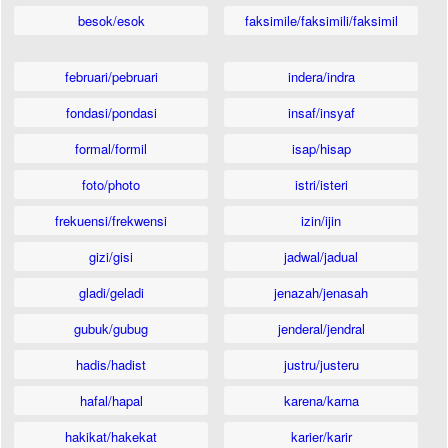
besok/esok
faksimile/faksimili/faksimil
februari/pebruari
indera/indra
fondasi/pondasi
insaf/insyaf
formal/formil
isap/hisap
foto/photo
istri/isteri
frekuensi/frekwensi
izin/ijin
gizi/gisi
jadwal/jadual
gladi/geladi
jenazah/jenasah
gubuk/gubug
jenderal/jendral
hadis/hadist
justru/justeru
hafal/hapal
karena/karna
hakikat/hakekat
karier/karir