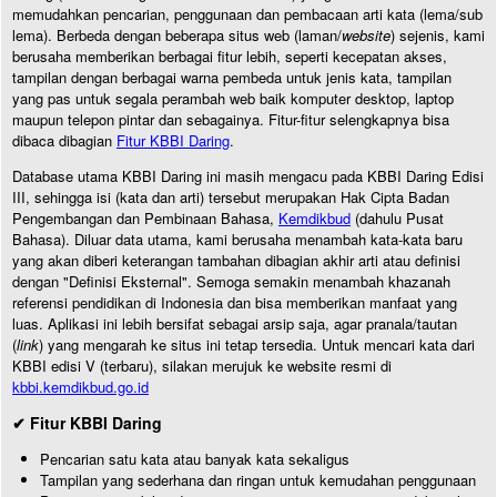
memudahkan pencarian, penggunaan dan pembacaan arti kata (lema/sub
lema). Berbeda dengan beberapa situs web (laman/
website
) sejenis, kami
berusaha memberikan berbagai fitur lebih, seperti kecepatan akses,
tampilan dengan berbagai warna pembeda untuk jenis kata, tampilan
yang pas untuk segala perambah web baik komputer desktop, laptop
maupun telepon pintar dan sebagainya. Fitur-fitur selengkapnya bisa
dibaca dibagian
Fitur KBBI Daring
.
Database utama KBBI Daring ini masih mengacu pada KBBI Daring Edisi
III, sehingga isi (kata dan arti) tersebut merupakan Hak Cipta Badan
Pengembangan dan Pembinaan Bahasa,
Kemdikbud
(dahulu Pusat
Bahasa). Diluar data utama, kami berusaha menambah kata-kata baru
yang akan diberi keterangan tambahan dibagian akhir arti atau definisi
dengan "Definisi Eksternal". Semoga semakin menambah khazanah
referensi pendidikan di Indonesia dan bisa memberikan manfaat yang
luas. Aplikasi ini lebih bersifat sebagai arsip saja, agar pranala/tautan
(
link
) yang mengarah ke situs ini tetap tersedia. Untuk mencari kata dari
KBBI edisi V (terbaru), silakan merujuk ke website resmi di
kbbi.kemdikbud.go.id
✔ Fitur KBBI Daring
Pencarian satu kata atau banyak kata sekaligus
Tampilan yang sederhana dan ringan untuk kemudahan penggunaan