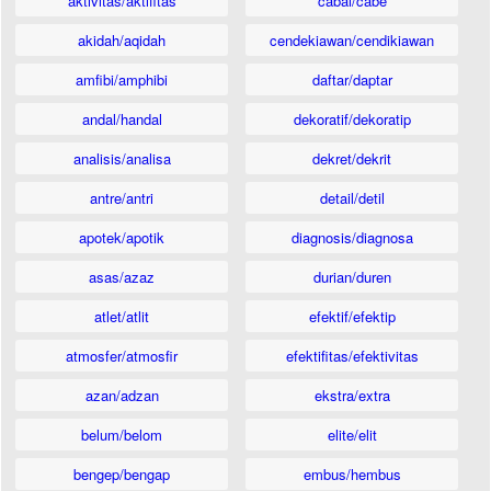
aktivitas/aktifitas
cabai/cabe
akidah/aqidah
cendekiawan/cendikiawan
amfibi/amphibi
daftar/daptar
andal/handal
dekoratif/dekoratip
analisis/analisa
dekret/dekrit
antre/antri
detail/detil
apotek/apotik
diagnosis/diagnosa
asas/azaz
durian/duren
atlet/atlit
efektif/efektip
atmosfer/atmosfir
efektifitas/efektivitas
azan/adzan
ekstra/extra
belum/belom
elite/elit
bengep/bengap
embus/hembus