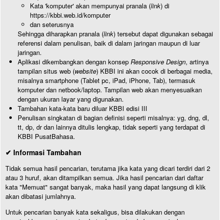
Kata 'komputer' akan mempunyai pranala (
link
) di
https://kbbi.web.id/komputer
dan seterusnya
Sehingga diharapkan pranala (
link
) tersebut dapat digunakan sebagai
referensi dalam penulisan, baik di dalam jaringan maupun di luar
jaringan.
Aplikasi dikembangkan dengan konsep
Responsive Design
, artinya
tampilan situs web (
website
) KBBI ini akan cocok di berbagai media,
misalnya smartphone (Tablet pc, iPad, iPhone, Tab), termasuk
komputer dan netbook/laptop. Tampilan web akan menyesuaikan
dengan ukuran layar yang digunakan.
Tambahan kata-kata baru diluar KBBI edisi III
Penulisan singkatan di bagian definisi seperti misalnya: yg, dng, dl,
tt, dp, dr dan lainnya ditulis lengkap, tidak seperti yang terdapat di
KBBI PusatBahasa.
✔ Informasi Tambahan
Tidak semua hasil pencarian, terutama jika kata yang dicari terdiri dari 2
atau 3 huruf, akan ditampilkan semua. Jika hasil pencarian dari daftar
kata "Memuat" sangat banyak, maka hasil yang dapat langsung di klik
akan dibatasi jumlahnya.
Untuk pencarian banyak kata sekaligus, bisa dilakukan dengan