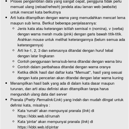
Proses pengambilan data yang sangat cepat, pengguna tidak perlu
memuat ulang (
reload/refresh
) jendela atau laman web (
website
)
untuk mencari kata berikutnya
Arti kata ditampilkan dengan warna yang memudahkan mencari lema
maupun sub lema. Berikut beberapa penjelasannya:
Jenis kata atau keterangan istilah semisal n (nomina), v (verba)
dengan warna merah muda (pink) dengan garis bawah titik-titik.
Arahkan mouse untuk melihat keterangannya (belum semua ada
keterangannya)
Arti ke-1, 2, 3 dan seterusnya ditandai dengan huruf tebal
dengan latar lingkaran
Contoh penggunaan lema/sub-lema ditandai dengan warna biru
Contoh dalam peribahasa ditandai dengan warna oranye
Ketika diklik hasil dari daftar kata "Memuat", hasil yang sesuai
dengan kata pencarian akan ditandai dengan latar warna kuning
Menampilkan hasil baik yang ada di dalam kata dasar maupun
turunan, dan arti atau definisi akan ditampilkan tanpa harus
mengunduh ulang data dari server
Pranala (
Pretty Permalink/Link
) yang indah dan mudah diingat untuk
definisi kata, misalnya :
Kata 'rumah' akan mempunyai pranala (
link
) di
https://kbbi.web.id/rumah
Kata 'pintar' akan mempunyai pranala (
link
) di
https://kbbi.web.id/pintar