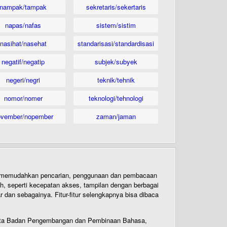
nampak/tampak
sekretaris/sekertaris
napas/nafas
sistem/sistim
nasihat/nasehat
standarisasi/standardisasi
negatif/negatip
subjek/subyek
negeri/negri
teknik/tehnik
nomor/nomer
teknologi/tehnologi
ovember/nopember
zaman/jaman
uk memudahkan pencarian, penggunaan dan pembacaan
ih, seperti kecepatan akses, tampilan dengan berbagai
dan sebagainya. Fitur-fitur selengkapnya bisa dibaca
 Cipta Badan Pengembangan dan Pembinaan Bahasa,