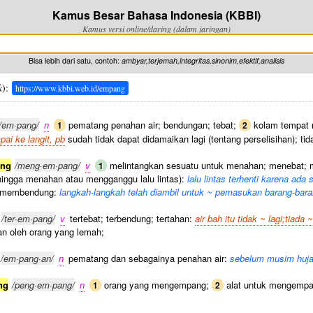
Kamus Besar Bahasa Indonesia (KBBI)
Kamus versi online/daring (dalam jaringan)
Bisa lebih dari satu, contoh:
ambyar,terjemah,integritas,sinonim,efektif,analisis
k
):
https://www.kbbi.web.id/empang
/em·pang/
n
pematang penahan air; bendungan; tebat;
kolam tempat m
1
2
pai ke langit, pb
sudah tidak dapat didamaikan lagi (tentang perselisihan); tida
ng
/meng·em·pang/
v
melintangkan sesuatu untuk menahan; menebat;
1
hingga menahan atau mengganggu lalu lintas):
lalu lintas terhenti karena ad
 membendung:
langkah-langkah telah diambil untuk ~ pemasukan barang-bar
/ter·em·pang/
v
tertebat; terbendung; tertahan:
air bah itu tidak ~ lagi;tiada 
han oleh orang yang lemah;
/em·pang·an/
n
pematang dan sebagainya penahan air:
sebelum musim hujan 
ng
/peng·em·pang/
n
orang yang mengempang;
alat untuk mengempa
1
2