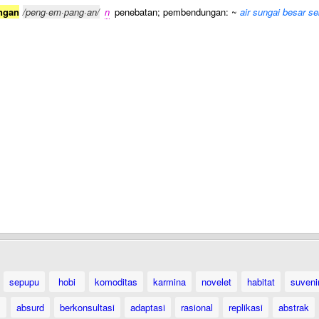
ngan
/peng·em·pang·an/
n
penebatan; pembendungan: ~
air sungai besar se
sepupu
hobi
komoditas
karmina
novelet
habitat
suveni
absurd
berkonsultasi
adaptasi
rasional
replikasi
abstrak