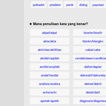
polkadot
predator
panik
dialog
populasi
★ Mana penulisan kata yang benar?
abjad/abjat
biosfer/biosfir
akte/akta
blanko/blangko
aktivitas/aktifitas
cabai/cabe
akidah/aqidah
cendekiawan/cendikia
amfibi/amphibi
daftar/daptar
andal/handal
dekoratif/dekoratip
analisis/analisa
dekret/dekrit
antre/antri
detail/detil
apotek/apotik
diagnosis/diagnosa