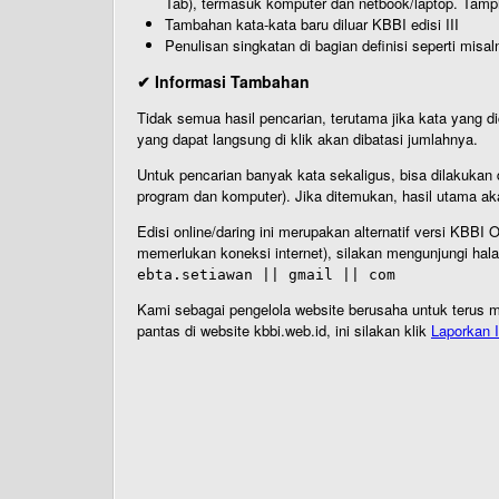
Tab), termasuk komputer dan netbook/laptop. Tamp
Tambahan kata-kata baru diluar KBBI edisi III
Penulisan singkatan di bagian definisi seperti misal
✔ Informasi Tambahan
Tidak semua hasil pencarian, terutama jika kata yang di
yang dapat langsung di klik akan dibatasi jumlahnya.
Untuk pencarian banyak kata sekaligus, bisa dilakuk
program dan komputer). Jika ditemukan, hasil utama ak
Edisi online/daring ini merupakan alternatif versi KBB
memerlukan koneksi internet), silakan mengunjungi hal
ebta.setiawan || gmail || com
Kami sebagai pengelola website berusaha untuk terus me
pantas di website kbbi.web.id, ini silakan klik
Laporkan I