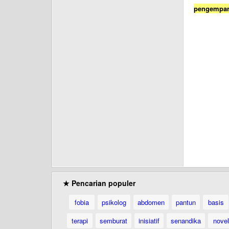
pengempa
★ Pencarian populer
fobia
psikolog
abdomen
pantun
basis
terapi
semburat
inisiatif
senandika
novel