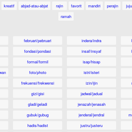
kreatif
abjad-atau-abjat
rajin
favorit
mandiri
perajin
juju
ramah
februari/pebruari
indera/indra
fondasi/pondasi
insaf/insyaf
formal/formil
isap/hisap
wan
foto/photo
istri/isteri
frekuensi/frekwensi
izin/ijin
gizi/gisi
jadwal/jadual
gladi/geladi
jenazah/jenasah
gubuk/gubug
jenderal/jendral
m
hadis/hadist
justru/justeru