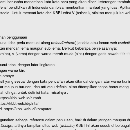
ami berusaha menambah kata-kata baru yang akan diberi keterangan tambahan d
 pendidikan di Indonesia dan bisa memberikan manfaat yang luas. Aplikasi i
rsedia. Untuk mencari kata dari KBBI edisi V (terbaru), silakan merujuk ke we
ahan penggunaan
una tidak perlu memuat ulang (
reload/refresh
) jendela atau laman web (
websi
kan mencari lema maupun sub lema. Berikut beberapa penjelasannya:
nomina), v (verba) dengan warna merah muda (pink) dengan garis bawah titik-
uruf tebal dengan latar lingkaran
gan warna biru
a oranye
hasil yang sesuai dengan kata pencarian akan ditandai dengan latar warna kuni
r maupun turunan, dan arti atau definisi akan ditampilkan tanpa harus mengu
h diingat untuk definisi kata, misalnya :
 https://kbbi.web.id/rumah
https://kbbi.web.id/pintar
 di https://kbbi.web.id/komputer
igunakan sebagai referensi dalam penulisan, baik di dalam jaringan maupun di 
 Design
, artinya tampilan situs web (
website
) KBBI ini akan cocok di berbaga