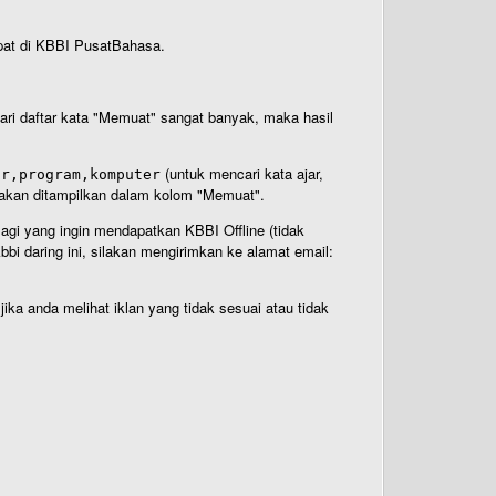
rdapat di KBBI PusatBahasa.
 dari daftar kata "Memuat" sangat banyak, maka hasil
(untuk mencari kata ajar,
ar,program,komputer
n akan ditampilkan dalam kolom "Memuat".
Bagi yang ingin mendapatkan KBBI Offline (tidak
bi daring ini, silakan mengirimkan ke alamat email:
ika anda melihat iklan yang tidak sesuai atau tidak