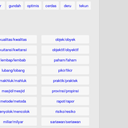
r
gundah
optimis
cerdas
deru
tekun
kualitas/kwalitas
objek/obyek
kuitansi/kwitansi
objektif/obyektif
lembap/lembab
paham/faham
lubang/lobang
pikir/fikir
makhluk/mahluk
praktik/praktek
masjid/mesjid
provinsi/propinsi
metode/metoda
rapot/rapor
enyolok/mencolok
risiko/resiko
miliar/milyar
sariawan/seriawan