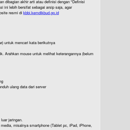
ibagian akhir arti atau definisi dengan "Definisi
ni lebih bersifat sebagai arsip saja, agar
bsite resmi di
kbbi.kemdikbud.go.id
te
) untuk mencari kata berikutnya
titik. Arahkan mouse untuk melihat keterangannya (belum
ng
nduh ulang data dari server
luar jaringan.
i media, misalnya smartphone (Tablet pc, iPad, iPhone,