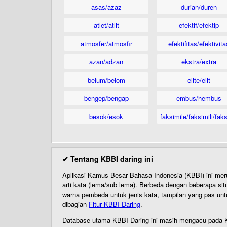
asas/azaz
durian/duren
atlet/atlit
efektif/efektip
atmosfer/atmosfir
efektifitas/efektivita
azan/adzan
ekstra/extra
belum/belom
elite/elit
bengep/bengap
embus/hembus
besok/esok
faksimile/faksimili/faks
✔ Tentang KBBI daring ini
Aplikasi Kamus Besar Bahasa Indonesia (KBBI) ini me
arti kata (lema/sub lema). Berbeda dengan beberapa sit
warna pembeda untuk jenis kata, tampilan yang pas unt
dibagian
Fitur KBBI Daring
.
Database utama KBBI Daring ini masih mengacu pada KB