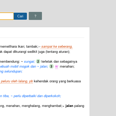
?
emelihara ikan; tambak;--
sampai ke seberang,
k dapat dikurangi sedikit juga (tentang aturan);
 membendung: ~
sungai;
terletak dan sebagainya
2
a sebuah mobil mogok dan ~ jalan;
ki
menahan;
3
ang selundupan;
~ peluru oleh lalang, pb
kehendak orang yang berkuasa
tiba, ~ perlu diperbaiki dan diperkokoh;
ng, menahan, menghalang, menghambat;
~ jalan
palang