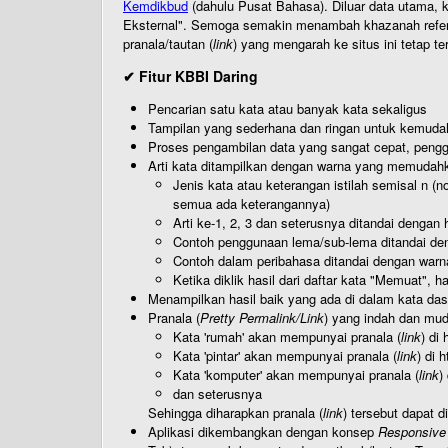
Kemdikbud
(dahulu Pusat Bahasa). Diluar data utama, k
Eksternal". Semoga semakin menambah khazanah referensi
pranala/tautan (
link
) yang mengarah ke situs ini tetap te
✔ Fitur KBBI Daring
Pencarian satu kata atau banyak kata sekaligus
Tampilan yang sederhana dan ringan untuk kemud
Proses pengambilan data yang sangat cepat, pengg
Arti kata ditampilkan dengan warna yang memudah
Jenis kata atau keterangan istilah semisal n (
semua ada keterangannya)
Arti ke-1, 2, 3 dan seterusnya ditandai dengan h
Contoh penggunaan lema/sub-lema ditandai den
Contoh dalam peribahasa ditandai dengan warn
Ketika diklik hasil dari daftar kata "Memuat", 
Menampilkan hasil baik yang ada di dalam kata dasa
Pranala (
Pretty Permalink/Link
) yang indah dan muda
Kata 'rumah' akan mempunyai pranala (
link
) di
Kata 'pintar' akan mempunyai pranala (
link
) di 
Kata 'komputer' akan mempunyai pranala (
link
)
dan seterusnya
Sehingga diharapkan pranala (
link
) tersebut dapat d
Aplikasi dikembangkan dengan konsep
Responsive