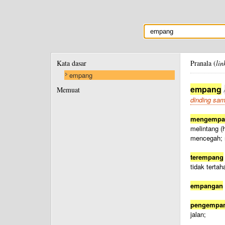
Kata dasar
Pranala (
lin
empang
empang
Memuat
dinding sam
mengempa
melintang (
mencegah;
terempang
tidak terta
empangan
pengempa
jalan;