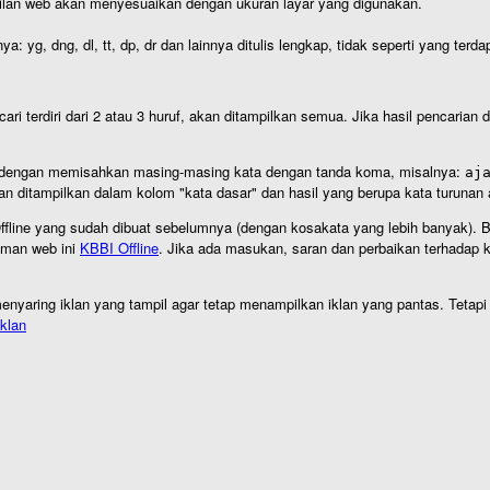
ilan web akan menyesuaikan dengan ukuran layar yang digunakan.
nya: yg, dng, dl, tt, dp, dr dan lainnya ditulis lengkap, tidak seperti yang te
cari terdiri dari 2 atau 3 huruf, akan ditampilkan semua. Jika hasil pencarian
an dengan memisahkan masing-masing kata dengan tanda koma, misalnya:
aj
an ditampilkan dalam kolom "kata dasar" dan hasil yang berupa kata turuna
I Offline yang sudah dibuat sebelumnya (dengan kosakata yang lebih banyak). 
aman web ini
KBBI Offline
. Jika ada masukan, saran dan perbaikan terhadap kb
nyaring iklan yang tampil agar tetap menampilkan iklan yang pantas. Tetapi j
klan