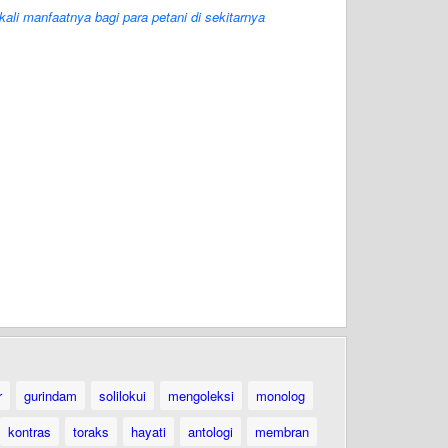
kali manfaatnya bagi para petani di sekitarnya
r
gurindam
solilokui
mengoleksi
monolog
kontras
toraks
hayati
antologi
membran