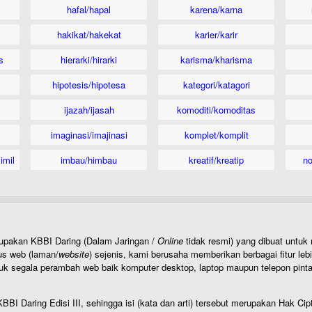
hafal/hapal
karena/karna
hakikat/hakekat
karier/karir
s
hierarki/hirarki
karisma/kharisma
hipotesis/hipotesa
kategori/katagori
ijazah/ijasah
komoditi/komoditas
imaginasi/imajinasi
komplet/komplit
imil
imbau/himbau
kreatif/kreatip
n
rupakan KBBI Daring (Dalam Jaringan /
Online
tidak resmi) yang dibuat unt
us web (laman/
website
) sejenis, kami berusaha memberikan berbagai fitur leb
uk segala perambah web baik komputer desktop, laptop maupun telepon pintar 
BI Daring Edisi III, sehingga isi (kata dan arti) tersebut merupakan Hak