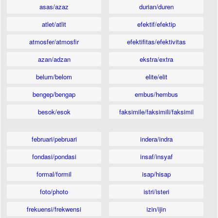
asas/azaz
durian/duren
atlet/atlit
efektif/efektip
atmosfer/atmosfir
efektifitas/efektivitas
azan/adzan
ekstra/extra
belum/belom
elite/elit
bengep/bengap
embus/hembus
besok/esok
faksimile/faksimili/faksimil
februari/pebruari
indera/indra
fondasi/pondasi
insaf/insyaf
formal/formil
isap/hisap
foto/photo
istri/isteri
frekuensi/frekwensi
izin/ijin