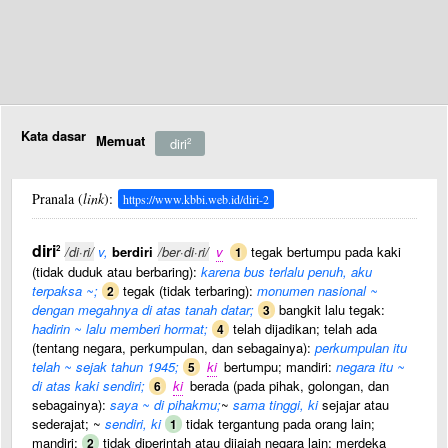
Kata dasar
Memuat
diri
2
Pranala (
link
):
https://www.kbbi.web.id/diri-2
diri
2
/di·ri/
v,
berdiri
/ber·di·ri/
v
tegak bertumpu pada kaki
1
(tidak duduk atau berbaring):
karena bus terlalu penuh, aku
terpaksa ~;
tegak (tidak terbaring):
monumen nasional ~
2
dengan megahnya di atas tanah datar;
bangkit lalu tegak:
3
hadirin ~ lalu memberi hormat;
telah dijadikan; telah ada
4
(tentang negara, perkumpulan, dan sebagainya):
perkumpulan itu
telah ~ sejak tahun 1945;
ki
bertumpu; mandiri:
negara itu ~
5
di atas kaki sendiri;
ki
berada (pada pihak, golongan, dan
6
sebagainya):
saya ~ di pihakmu;
~
sama tinggi, ki
sejajar atau
sederajat; ~
sendiri, ki
tidak tergantung pada orang lain;
1
mandiri;
tidak diperintah atau dijajah negara lain; merdeka
2