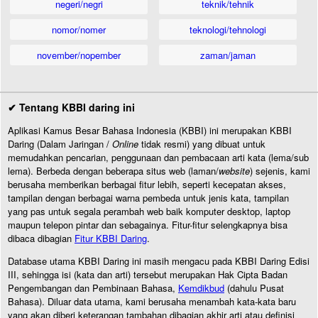
negeri/negri
teknik/tehnik
nomor/nomer
teknologi/tehnologi
november/nopember
zaman/jaman
✔ Tentang KBBI daring ini
Aplikasi Kamus Besar Bahasa Indonesia (KBBI) ini merupakan KBBI
Daring (Dalam Jaringan /
Online
tidak resmi) yang dibuat untuk
memudahkan pencarian, penggunaan dan pembacaan arti kata (lema/sub
lema). Berbeda dengan beberapa situs web (laman/
website
) sejenis, kami
berusaha memberikan berbagai fitur lebih, seperti kecepatan akses,
tampilan dengan berbagai warna pembeda untuk jenis kata, tampilan
yang pas untuk segala perambah web baik komputer desktop, laptop
maupun telepon pintar dan sebagainya. Fitur-fitur selengkapnya bisa
dibaca dibagian
Fitur KBBI Daring
.
Database utama KBBI Daring ini masih mengacu pada KBBI Daring Edisi
III, sehingga isi (kata dan arti) tersebut merupakan Hak Cipta Badan
Pengembangan dan Pembinaan Bahasa,
Kemdikbud
(dahulu Pusat
Bahasa). Diluar data utama, kami berusaha menambah kata-kata baru
yang akan diberi keterangan tambahan dibagian akhir arti atau definisi