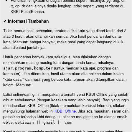
Penulisan singkatan di bagian definisi seperti misalnya: yg, dng, dl,
tt, dp, dr dan lainnya ditulis lengkap, tidak seperti yang terdapat di
KBBI PusatBahasa.
✔ Informasi Tambahan
Tidak semua hasil pencarian, terutama jika kata yang dicari terdiri dari 2
atau 3 huruf, akan ditampilkan semua. Jika hasil pencarian dari daftar
kata "Memuat" sangat banyak, maka hasil yang dapat langsung di klik
akan dibatasi jumlahnya.
Untuk pencarian banyak kata sekaligus, bisa dilakukan dengan
memisahkan masing-masing kata dengan tanda koma, misalnya:
(untuk mencari kata ajar, program dan
ajar,program,komputer
komputer). Jika ditemukan, hasil utama akan ditampilkan dalam kolom
"kata dasar" dan hasil yang berupa kata turunan akan ditampilkan dalam
kolom "Memuat".
Edisi online/daring ini merupakan alternatif versi KBBI Offline yang sudah
dibuat sebelumnya (dengan kosakata yang lebih banyak). Bagi yang ingin
mendapatkan KBBI Offline (tidak memerlukan koneksi internet), silakan
mengunjungi halaman web ini
KBBI Offline
. Jika ada masukan, saran dan
perbaikan terhadap kbbi daring ini, silakan mengirimkan ke alamat email:
ebta.setiawan || gmail || com
Kami sebagai pengelola website berusaha untuk terus menyaring iklan