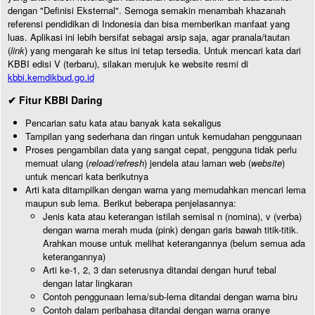
dengan "Definisi Eksternal". Semoga semakin menambah khazanah
referensi pendidikan di Indonesia dan bisa memberikan manfaat yang
luas. Aplikasi ini lebih bersifat sebagai arsip saja, agar pranala/tautan
(
link
) yang mengarah ke situs ini tetap tersedia. Untuk mencari kata dari
KBBI edisi V (terbaru), silakan merujuk ke website resmi di
kbbi.kemdikbud.go.id
✔ Fitur KBBI Daring
Pencarian satu kata atau banyak kata sekaligus
Tampilan yang sederhana dan ringan untuk kemudahan penggunaan
Proses pengambilan data yang sangat cepat, pengguna tidak perlu
memuat ulang (
reload/refresh
) jendela atau laman web (
website
)
untuk mencari kata berikutnya
Arti kata ditampilkan dengan warna yang memudahkan mencari lema
maupun sub lema. Berikut beberapa penjelasannya:
Jenis kata atau keterangan istilah semisal n (nomina), v (verba)
dengan warna merah muda (pink) dengan garis bawah titik-titik.
Arahkan mouse untuk melihat keterangannya (belum semua ada
keterangannya)
Arti ke-1, 2, 3 dan seterusnya ditandai dengan huruf tebal
dengan latar lingkaran
Contoh penggunaan lema/sub-lema ditandai dengan warna biru
Contoh dalam peribahasa ditandai dengan warna oranye