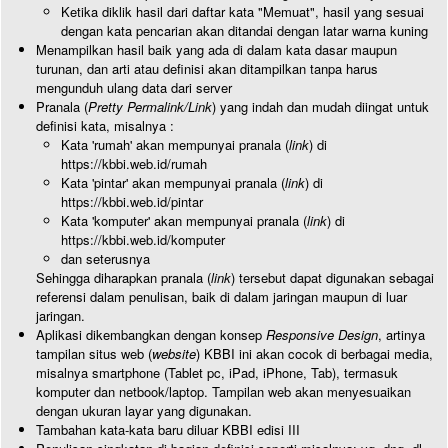
Ketika diklik hasil dari daftar kata "Memuat", hasil yang sesuai
dengan kata pencarian akan ditandai dengan latar warna kuning
Menampilkan hasil baik yang ada di dalam kata dasar maupun
turunan, dan arti atau definisi akan ditampilkan tanpa harus
mengunduh ulang data dari server
Pranala (
Pretty Permalink/Link
) yang indah dan mudah diingat untuk
definisi kata, misalnya :
Kata 'rumah' akan mempunyai pranala (
link
) di
https://kbbi.web.id/rumah
Kata 'pintar' akan mempunyai pranala (
link
) di
https://kbbi.web.id/pintar
Kata 'komputer' akan mempunyai pranala (
link
) di
https://kbbi.web.id/komputer
dan seterusnya
Sehingga diharapkan pranala (
link
) tersebut dapat digunakan sebagai
referensi dalam penulisan, baik di dalam jaringan maupun di luar
jaringan.
Aplikasi dikembangkan dengan konsep
Responsive Design
, artinya
tampilan situs web (
website
) KBBI ini akan cocok di berbagai media,
misalnya smartphone (Tablet pc, iPad, iPhone, Tab), termasuk
komputer dan netbook/laptop. Tampilan web akan menyesuaikan
dengan ukuran layar yang digunakan.
Tambahan kata-kata baru diluar KBBI edisi III