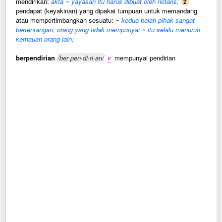
mendirikan:
akta ~ yayasan itu harus dibuat oleh notaris;
2
pendapat (keyakinan) yang dipakai tumpuan untuk memandang
atau mempertimbangkan sesuatu: ~
kedua belah pihak sangat
bertentangan; orang yang tidak mempunyai ~ itu selalu menuruti
kemauan orang lain;
berpendirian
/ber·pen·di·ri·an/
v
mempunyai pendirian