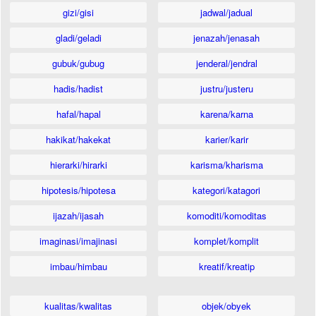
gizi/gisi
jadwal/jadual
gladi/geladi
jenazah/jenasah
gubuk/gubug
jenderal/jendral
hadis/hadist
justru/justeru
hafal/hapal
karena/karna
hakikat/hakekat
karier/karir
hierarki/hirarki
karisma/kharisma
hipotesis/hipotesa
kategori/katagori
ijazah/ijasah
komoditi/komoditas
imaginasi/imajinasi
komplet/komplit
imbau/himbau
kreatif/kreatip
kualitas/kwalitas
objek/obyek