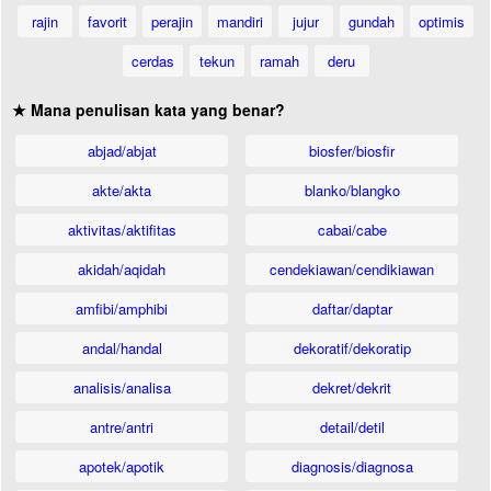
rajin
favorit
perajin
mandiri
jujur
gundah
optimis
cerdas
tekun
ramah
deru
★ Mana penulisan kata yang benar?
abjad/abjat
biosfer/biosfir
akte/akta
blanko/blangko
aktivitas/aktifitas
cabai/cabe
akidah/aqidah
cendekiawan/cendikiawan
amfibi/amphibi
daftar/daptar
andal/handal
dekoratif/dekoratip
analisis/analisa
dekret/dekrit
antre/antri
detail/detil
apotek/apotik
diagnosis/diagnosa