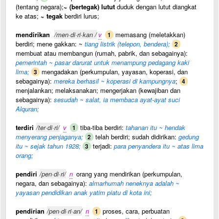
(tentang negara);
~ (bertegak) lutut
duduk dengan lutut diangkat
ke atas;
~ tegak
berdiri lurus;
mendirikan
/men·di·ri·kan /
v
memasang (meletakkan)
1
berdiri; mene gakkan: ~
tiang listrik (telepon, bendera);
2
membuat atau membangun (rumah, pabrik, dan sebagainya):
pemerintah ~ pasar darurat untuk menampung pedagang kaki
lima;
mengadakan (perkumpulan, yayasan, koperasi, dan
3
sebagainya):
mereka berhasil ~ koperasi di kampungnya
;
4
menjalankan; melaksanakan; mengerjakan (kewajiban dan
sebagainya):
sesudah ~ salat, ia membaca ayat-ayat suci
Alquran;
terdiri
/ter·di·ri/
v
tiba-tiba berdiri:
tahanan itu ~ hendak
1
menyerang penjaganya;
telah berdiri; sudah didirikan:
gedung
2
itu ~ sejak tahun 1928;
terjadi:
para penyandera itu ~ atas lima
3
orang;
pendiri
/pen·di·ri/
n
orang yang mendirikan (perkumpulan,
negara, dan sebagainya):
almarhumah neneknya adalah ~
yayasan pendidikan anak yatim piatu di kota ini;
pendirian
/pen·di·ri·an/
n
proses, cara, perbuatan
1