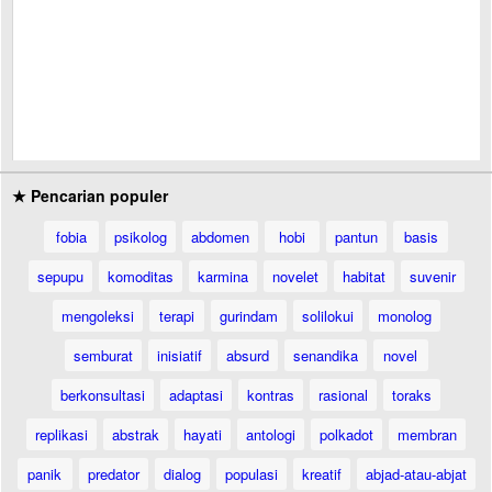
★ Pencarian populer
fobia
psikolog
abdomen
hobi
pantun
basis
sepupu
komoditas
karmina
novelet
habitat
suvenir
mengoleksi
terapi
gurindam
solilokui
monolog
semburat
inisiatif
absurd
senandika
novel
berkonsultasi
adaptasi
kontras
rasional
toraks
replikasi
abstrak
hayati
antologi
polkadot
membran
panik
predator
dialog
populasi
kreatif
abjad-atau-abjat