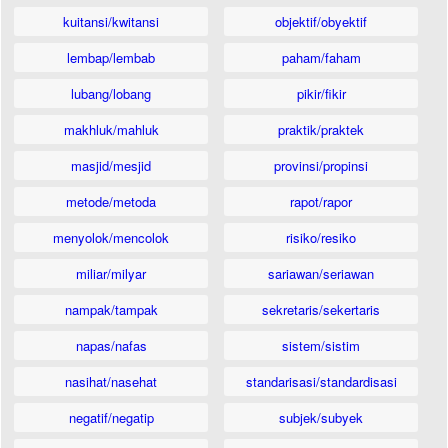
kuitansi/kwitansi
objektif/obyektif
lembap/lembab
paham/faham
lubang/lobang
pikir/fikir
makhluk/mahluk
praktik/praktek
masjid/mesjid
provinsi/propinsi
metode/metoda
rapot/rapor
menyolok/mencolok
risiko/resiko
miliar/milyar
sariawan/seriawan
nampak/tampak
sekretaris/sekertaris
napas/nafas
sistem/sistim
nasihat/nasehat
standarisasi/standardisasi
negatif/negatip
subjek/subyek