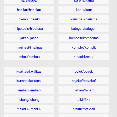
hafal/hapal
karena/karna
hakikat/hakekat
karier/karir
hierarki/hirarki
karisma/kharisma
hipotesis/hipotesa
kategori/katagori
ijazah/ijasah
komoditi/komoditas
imaginasi/imajinasi
komplet/komplit
imbau/himbau
kreatif/kreatip
kualitas/kwalitas
objek/obyek
kuitansi/kwitansi
objektif/obyektif
lembap/lembab
paham/faham
lubang/lobang
pikir/fikir
makhluk/mahluk
praktik/praktek