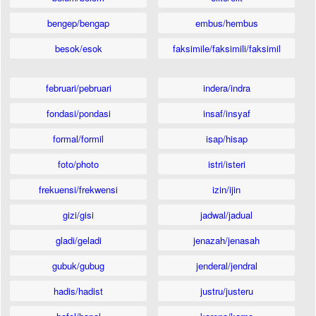
bengep/bengap
embus/hembus
besok/esok
faksimile/faksimili/faksimil
februari/pebruari
indera/indra
fondasi/pondasi
insaf/insyaf
formal/formil
isap/hisap
foto/photo
istri/isteri
frekuensi/frekwensi
izin/ijin
gizi/gisi
jadwal/jadual
gladi/geladi
jenazah/jenasah
gubuk/gubug
jenderal/jendral
hadis/hadist
justru/justeru