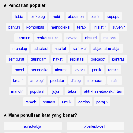
★ Pencarian populer
fobia
psikolog
hobi
abdomen
basis
sepupu
pantun
komoditas
mengoleksi
terapi
inisiatif
suvenir
karmina
berkonsultasi
novelet
absurd
rasional
monolog
adaptasi
habitat
solilokui
abjad-atau-abjat
semburat
gurindam
hayati
replikasi
polkadot
kontras
novel
senandika
abstrak
favorit
panik
toraks
kreatif
antologi
predator
dialog
membran
rajin
mandiri
populasi
jujur
tekun
aktivitas-atau-aktifitas
ramah
optimis
untuk
cerdas
perajin
★ Mana penulisan kata yang benar?
abjad/abjat
biosfer/biosfir