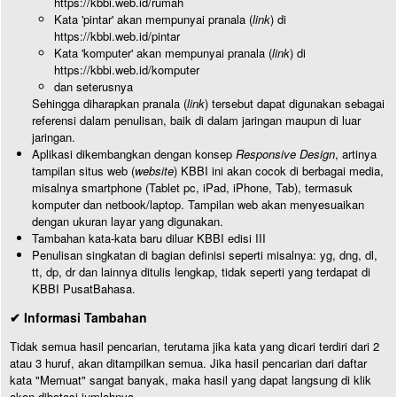
https://kbbi.web.id/rumah
Kata 'pintar' akan mempunyai pranala (
link
) di
https://kbbi.web.id/pintar
Kata 'komputer' akan mempunyai pranala (
link
) di
https://kbbi.web.id/komputer
dan seterusnya
Sehingga diharapkan pranala (
link
) tersebut dapat digunakan sebagai
referensi dalam penulisan, baik di dalam jaringan maupun di luar
jaringan.
Aplikasi dikembangkan dengan konsep
Responsive Design
, artinya
tampilan situs web (
website
) KBBI ini akan cocok di berbagai media,
misalnya smartphone (Tablet pc, iPad, iPhone, Tab), termasuk
komputer dan netbook/laptop. Tampilan web akan menyesuaikan
dengan ukuran layar yang digunakan.
Tambahan kata-kata baru diluar KBBI edisi III
Penulisan singkatan di bagian definisi seperti misalnya: yg, dng, dl,
tt, dp, dr dan lainnya ditulis lengkap, tidak seperti yang terdapat di
KBBI PusatBahasa.
✔ Informasi Tambahan
Tidak semua hasil pencarian, terutama jika kata yang dicari terdiri dari 2
atau 3 huruf, akan ditampilkan semua. Jika hasil pencarian dari daftar
kata "Memuat" sangat banyak, maka hasil yang dapat langsung di klik
akan dibatasi jumlahnya.