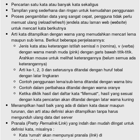
Pencarian satu kata atau banyak kata sekaligus
Tampilan yang sederhana dan ringan untuk kemudahan penggunaan
Proses pengambilan data yang sangat cepat, pengguna tidak perlu
memuat ulang (
reload/refresh
) jendela atau laman web (
website
)
untuk mencari kata berikutnya
Arti kata ditampilkan dengan warna yang memudahkan mencari lema
maupun sub lema. Berikut beberapa penjelasannya:
Jenis kata atau keterangan istilah semisal n (nomina), v (verba)
dengan warna merah muda (pink) dengan garis bawah titik-titik.
Arahkan mouse untuk melihat keterangannya (belum semua ada
keterangannya)
Arti ke-1, 2, 3 dan seterusnya ditandai dengan huruf tebal
dengan latar lingkaran
Contoh penggunaan lema/sub-lema ditandai dengan warna biru
Contoh dalam peribahasa ditandai dengan warna oranye
Ketika diklik hasil dari daftar kata "Memuat", hasil yang sesuai
dengan kata pencarian akan ditandai dengan latar warna kuning
Menampilkan hasil baik yang ada di dalam kata dasar maupun
turunan, dan arti atau definisi akan ditampilkan tanpa harus
mengunduh ulang data dari server
Pranala (
Pretty Permalink/Link
) yang indah dan mudah diingat untuk
definisi kata, misalnya :
Kata 'rumah' akan mempunyai pranala (
link
) di