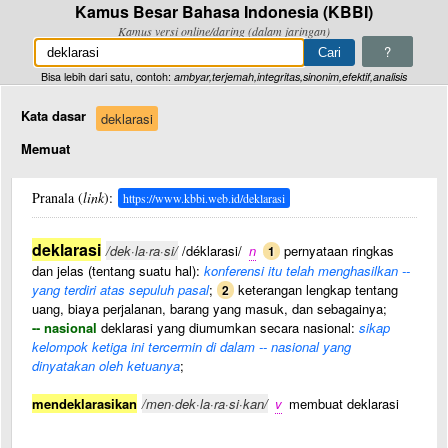
Kamus Besar Bahasa Indonesia (KBBI)
Kamus versi online/daring (dalam jaringan)
?
Bisa lebih dari satu, contoh:
ambyar,terjemah,integritas,sinonim,efektif,analisis
Kata dasar
deklarasi
Memuat
Pranala (
link
):
https://www.kbbi.web.id/deklarasi
deklarasi
/dek·la·ra·si/
/déklarasi/
n
pernyataan ringkas
1
dan jelas (tentang suatu hal):
konferensi itu telah menghasilkan --
yang terdiri atas sepuluh pasal
;
keterangan lengkap tentang
2
uang, biaya perjalanan, barang yang masuk, dan sebagainya;
-- nasional
deklarasi yang diumumkan secara nasional:
sikap
kelompok ketiga ini tercermin di dalam -- nasional yang
dinyatakan oleh ketuanya
;
mendeklarasikan
/men·dek·la·ra·si·kan/
v
membuat deklarasi