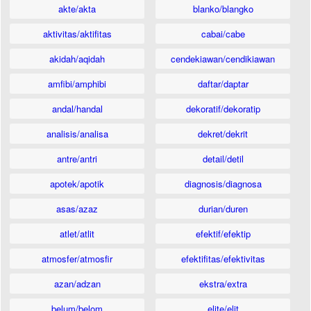
akte/akta
blanko/blangko
aktivitas/aktifitas
cabai/cabe
akidah/aqidah
cendekiawan/cendikiawan
amfibi/amphibi
daftar/daptar
andal/handal
dekoratif/dekoratip
analisis/analisa
dekret/dekrit
antre/antri
detail/detil
apotek/apotik
diagnosis/diagnosa
asas/azaz
durian/duren
atlet/atlit
efektif/efektip
atmosfer/atmosfir
efektifitas/efektivitas
azan/adzan
ekstra/extra
belum/belom
elite/elit