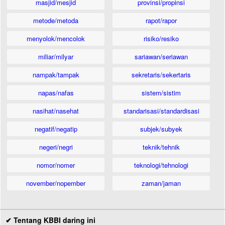
masjid/mesjid
provinsi/propinsi
metode/metoda
rapot/rapor
menyolok/mencolok
risiko/resiko
miliar/milyar
sariawan/seriawan
nampak/tampak
sekretaris/sekertaris
napas/nafas
sistem/sistim
nasihat/nasehat
standarisasi/standardisasi
negatif/negatip
subjek/subyek
negeri/negri
teknik/tehnik
nomor/nomer
teknologi/tehnologi
november/nopember
zaman/jaman
✔ Tentang KBBI daring ini