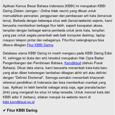
Aplikasi Kamus Besar Bahasa Indonesia (KBBI) ini merupakan KBBI
Daring (Dalam Jaringan /
Online
tidak resmi) yang dibuat untuk
memudahkan pencarian, penggunaan dan pembacaan arti kata (lema/sub
lema). Berbeda dengan beberapa situs web (laman/
website
) sejenis, kami
berusaha memberikan berbagai fitur lebih, seperti kecepatan akses,
tampilan dengan berbagai warna pembeda untuk jenis kata, tampilan
yang pas untuk segala perambah web baik komputer desktop, laptop
maupun telepon pintar dan sebagainya. Fitur-fitur selengkapnya bisa
dibaca dibagian
Fitur KBBI Daring
.
Database utama KBBI Daring ini masih mengacu pada KBBI Daring Edisi
III, sehingga isi (kata dan arti) tersebut merupakan Hak Cipta Badan
Pengembangan dan Pembinaan Bahasa,
Kemdikbud
(dahulu Pusat
Bahasa). Diluar data utama, kami berusaha menambah kata-kata baru
yang akan diberi keterangan tambahan dibagian akhir arti atau definisi
dengan "Definisi Eksternal". Semoga semakin menambah khazanah
referensi pendidikan di Indonesia dan bisa memberikan manfaat yang
luas. Aplikasi ini lebih bersifat sebagai arsip saja, agar pranala/tautan
(
link
) yang mengarah ke situs ini tetap tersedia. Untuk mencari kata dari
KBBI edisi V (terbaru), silakan merujuk ke website resmi di
kbbi.kemdikbud.go.id
✔ Fitur KBBI Daring