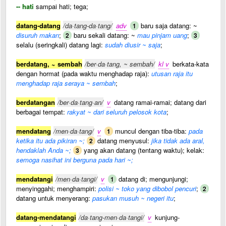
-- hati
sampai hati; tega;
datang-datang
/da·tang-da·tang/
adv
baru saja datang: ~
1
disuruh makan
;
baru sekali datang: ~
mau pinjam uang
;
2
3
selalu (seringkali) datang lagi:
sudah diusir ~ saja
;
berdatang, ~ sembah
/ber·da·tang, ~ sembah/
kl v
berkata-kata
dengan hormat (pada waktu menghadap raja):
utusan raja itu
menghadap raja seraya ~ sembah
;
berdatangan
/ber·da·tang·an/
v
datang ramai-ramai; datang dari
berbagai tempat:
rakyat ~ dari seluruh pelosok kota
;
mendatang
/men·da·tang/
v
muncul dengan tiba-tiba:
pada
1
ketika itu ada pikiran ~;
datang menyusul:
jika tidak ada aral,
2
hendaklah Anda ~;
yang akan datang (tentang waktu); kelak:
3
semoga nasihat ini berguna pada hari ~;
mendatangi
/men·da·tangi/
v
datang di; mengunjungi;
1
menyinggahi; menghampiri:
polisi ~ toko yang dibobol pencuri
;
2
datang untuk menyerang:
pasukan musuh ~ negeri itu
;
datang-mendatangi
/da·tang-men·da·tangi/
v
kunjung-