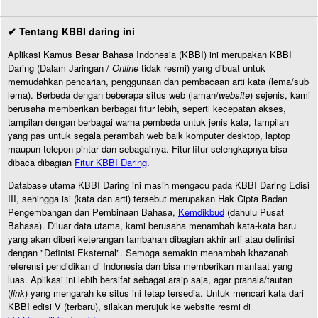
✔ Tentang KBBI daring ini
Aplikasi Kamus Besar Bahasa Indonesia (KBBI) ini merupakan KBBI
Daring (Dalam Jaringan /
Online
tidak resmi) yang dibuat untuk
memudahkan pencarian, penggunaan dan pembacaan arti kata (lema/sub
lema). Berbeda dengan beberapa situs web (laman/
website
) sejenis, kami
berusaha memberikan berbagai fitur lebih, seperti kecepatan akses,
tampilan dengan berbagai warna pembeda untuk jenis kata, tampilan
yang pas untuk segala perambah web baik komputer desktop, laptop
maupun telepon pintar dan sebagainya. Fitur-fitur selengkapnya bisa
dibaca dibagian
Fitur KBBI Daring
.
Database utama KBBI Daring ini masih mengacu pada KBBI Daring Edisi
III, sehingga isi (kata dan arti) tersebut merupakan Hak Cipta Badan
Pengembangan dan Pembinaan Bahasa,
Kemdikbud
(dahulu Pusat
Bahasa). Diluar data utama, kami berusaha menambah kata-kata baru
yang akan diberi keterangan tambahan dibagian akhir arti atau definisi
dengan "Definisi Eksternal". Semoga semakin menambah khazanah
referensi pendidikan di Indonesia dan bisa memberikan manfaat yang
luas. Aplikasi ini lebih bersifat sebagai arsip saja, agar pranala/tautan
(
link
) yang mengarah ke situs ini tetap tersedia. Untuk mencari kata dari
KBBI edisi V (terbaru), silakan merujuk ke website resmi di