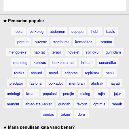
★ Pencarian populer
fobia
psikolog
abdomen
sepupu
hobi
basis
pantun
suvenir
semburat
komoditas
karmina
mengoleksi
habitat
terapi
novelet
solilokui
gurindam
monolog
kontras
berkonsultasi
inisiatif
senandika
toraks
absurd
novel
adaptasi
replikasi
panik
predator
rasional
polkadot
membran
abstrak
hayati
antologi
kreatif
populasi
perajin
dialog
rajin
jujur
mandiri
abjad-atau-abjat
gundah
favorit
optimis
ramah
cerdas
tekun
deru
★ Mana penulisan kata yang benar?