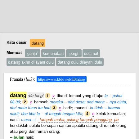
Kata dasar
datang
Memuat
ganja
kemenakan
pergi
selamat
1
datang akhir dilayani dulu
datang dulu dilayani dulu
Pranala (
link
):
https://www.kbbi.web.id/datang
datang
/da·tang/
v
tiba di tempat yang dituju:
ia -- pukul
1
08.00
;
v
berasal:
mereka -- dari desa; dari mana -- nya cinta,
2
dari mata turun ke hati
;
v
hadir; muncul:
ia tidak -- karena
3
sakit; tiba-tiba ia -- di tengah-tengah kita
;
n
kelak kemudian;
4
nanti:
masa --;
--
tampak muka, pulang tampak punggung, pb
hendaklah selalu bersopan santun apabila datang di rumah orang
atau pergi dari rumah orang;
-- bulan
haid;