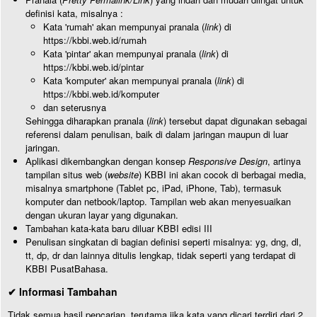
definisi kata, misalnya :
Kata 'rumah' akan mempunyai pranala (
link
) di
https://kbbi.web.id/rumah
Kata 'pintar' akan mempunyai pranala (
link
) di
https://kbbi.web.id/pintar
Kata 'komputer' akan mempunyai pranala (
link
) di
https://kbbi.web.id/komputer
dan seterusnya
Sehingga diharapkan pranala (
link
) tersebut dapat digunakan sebagai
referensi dalam penulisan, baik di dalam jaringan maupun di luar
jaringan.
Aplikasi dikembangkan dengan konsep
Responsive Design
, artinya
tampilan situs web (
website
) KBBI ini akan cocok di berbagai media,
misalnya smartphone (Tablet pc, iPad, iPhone, Tab), termasuk
komputer dan netbook/laptop. Tampilan web akan menyesuaikan
dengan ukuran layar yang digunakan.
Tambahan kata-kata baru diluar KBBI edisi III
Penulisan singkatan di bagian definisi seperti misalnya: yg, dng, dl,
tt, dp, dr dan lainnya ditulis lengkap, tidak seperti yang terdapat di
KBBI PusatBahasa.
✔ Informasi Tambahan
Tidak semua hasil pencarian, terutama jika kata yang dicari terdiri dari 2