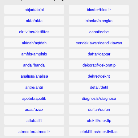
abjad/abjat
biosfer/biosfir
akte/akta
blanko/blangko
aktivitas/aktifitas
cabai/cabe
akidah/aqidah
cendekiawan/cendikiawan
amfibi/amphibi
daftar/daptar
andal/handal
dekoratif/dekoratip
analisis/analisa
dekret/dekrit
antre/antri
detail/detil
apotek/apotik
diagnosis/diagnosa
asas/azaz
durian/duren
atlet/atlit
efektif/efektip
atmosfer/atmosfir
efektifitas/efektivitas