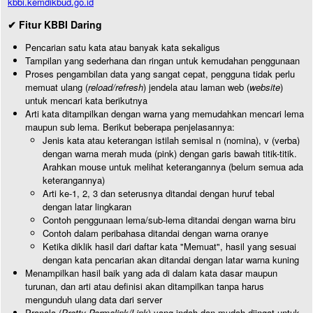
kbbi.kemdikbud.go.id
✔ Fitur KBBI Daring
Pencarian satu kata atau banyak kata sekaligus
Tampilan yang sederhana dan ringan untuk kemudahan penggunaan
Proses pengambilan data yang sangat cepat, pengguna tidak perlu
memuat ulang (
reload/refresh
) jendela atau laman web (
website
)
untuk mencari kata berikutnya
Arti kata ditampilkan dengan warna yang memudahkan mencari lema
maupun sub lema. Berikut beberapa penjelasannya:
Jenis kata atau keterangan istilah semisal n (nomina), v (verba)
dengan warna merah muda (pink) dengan garis bawah titik-titik.
Arahkan mouse untuk melihat keterangannya (belum semua ada
keterangannya)
Arti ke-1, 2, 3 dan seterusnya ditandai dengan huruf tebal
dengan latar lingkaran
Contoh penggunaan lema/sub-lema ditandai dengan warna biru
Contoh dalam peribahasa ditandai dengan warna oranye
Ketika diklik hasil dari daftar kata "Memuat", hasil yang sesuai
dengan kata pencarian akan ditandai dengan latar warna kuning
Menampilkan hasil baik yang ada di dalam kata dasar maupun
turunan, dan arti atau definisi akan ditampilkan tanpa harus
mengunduh ulang data dari server
Pranala (
Pretty Permalink/Link
) yang indah dan mudah diingat untuk