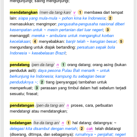
mengunjungi; saling mengunjungi;
mendatangkan
/men·da·tang·kan/
v
membawa dari tempat
1
lain:
siapa yang mula-mula ~ pohon kina ke Indonesia
;
2
memasukkan; mengimpor:
pengusaha-pengusaha nasional diberi
kesempatan untuk ~ mesin pertanian dari luar negeri
;
3
memanggil:
mereka ~ ambulans untuk mengangkut korban
kecelakaan
;
menyebabkan:
banjir telah ~ kerugian besar
;
4
5
mengundang untuk diajak bertanding:
persatuan sepak bola
Indonesia ~ kesebelasan Brazil
;
pendatang
/pen·da·tang/
n
orang datang; orang asing (bukan
1
penduduk asli):
daya pesona Pulau Bali menarik ~ untuk
berkunjung ke Indonesia; kampung itu sebagian besar
penduduknya ~;
tiang (penyangga) tambahan untuk
2
memperkuat;
perasaan yang timbul dalam hati sebelum terjadi
3
sesuatu; firasat;
pendatangan
/pen·da·tang·an/
n
proses, cara, perbuatan
mendatangi atau mendatangkan;
kedatangan
/ke·da·tang·an/
n
hal datang; datangnya: ~
1
delegasi kita disambut dengan meriah
;
cak
telah didatangi
2
(diserang, ditimpa, dan sebagainya):
rumahnya ~ penjahat; negeri