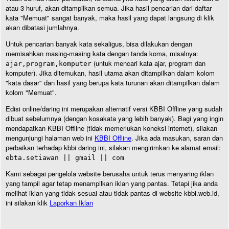
atau 3 huruf, akan ditampilkan semua. Jika hasil pencarian dari daftar
kata "Memuat" sangat banyak, maka hasil yang dapat langsung di klik
akan dibatasi jumlahnya.
Untuk pencarian banyak kata sekaligus, bisa dilakukan dengan
memisahkan masing-masing kata dengan tanda koma, misalnya:
(untuk mencari kata ajar, program dan
ajar,program,komputer
komputer). Jika ditemukan, hasil utama akan ditampilkan dalam kolom
"kata dasar" dan hasil yang berupa kata turunan akan ditampilkan dalam
kolom "Memuat".
Edisi online/daring ini merupakan alternatif versi KBBI Offline yang sudah
dibuat sebelumnya (dengan kosakata yang lebih banyak). Bagi yang ingin
mendapatkan KBBI Offline (tidak memerlukan koneksi internet), silakan
mengunjungi halaman web ini
KBBI Offline
. Jika ada masukan, saran dan
perbaikan terhadap kbbi daring ini, silakan mengirimkan ke alamat email:
ebta.setiawan || gmail || com
Kami sebagai pengelola website berusaha untuk terus menyaring iklan
yang tampil agar tetap menampilkan iklan yang pantas. Tetapi jika anda
melihat iklan yang tidak sesuai atau tidak pantas di website kbbi.web.id,
ini silakan klik
Laporkan Iklan