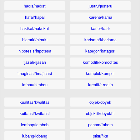
hadis/hadist
justru/justeru
hafal/hapal
karena/karna
hakikat/hakekat
karier/karir
hierarki/hirarki
karisma/kharisma
hipotesis/hipotesa
kategori/katagori
ijazah/ijasah
komoditi/komoditas
imaginasi/imajinasi
komplet/komplit
imbau/himbau
kreatif/kreatip
kualitas/kwalitas
objek/obyek
kuitansi/kwitansi
objektif/obyektif
lembap/lembab
paham/faham
lubang/lobang
pikir/fikir