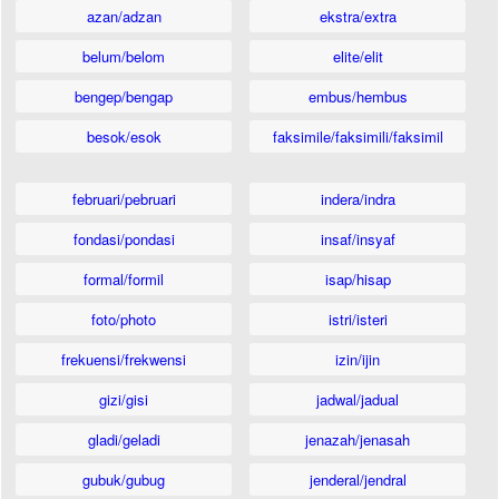
azan/adzan
ekstra/extra
belum/belom
elite/elit
bengep/bengap
embus/hembus
besok/esok
faksimile/faksimili/faksimil
februari/pebruari
indera/indra
fondasi/pondasi
insaf/insyaf
formal/formil
isap/hisap
foto/photo
istri/isteri
frekuensi/frekwensi
izin/ijin
gizi/gisi
jadwal/jadual
gladi/geladi
jenazah/jenasah
gubuk/gubug
jenderal/jendral