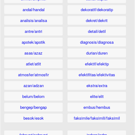
andal/handal
dekoratif/dekoratip
analisis/analisa
dekret/dekrit
antre/antri
detail/detil
apotek/apotik
diagnosis/diagnosa
asas/azaz
durian/duren
atlet/atlit
efektif/efektip
atmosfer/atmosfir
efektifitas/efektivitas
azan/adzan
ekstra/extra
belum/belom
elite/elit
bengep/bengap
embus/hembus
besok/esok
faksimile/faksimili/faksimil
februari/pebruari
indera/indra