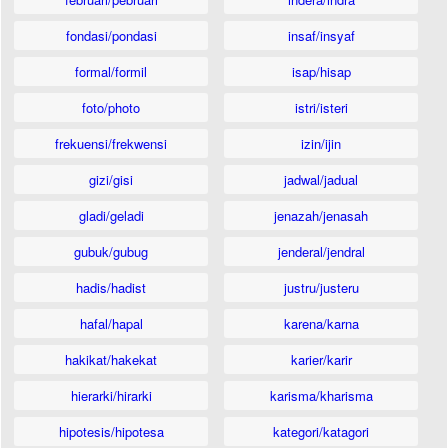
fondasi/pondasi
insaf/insyaf
formal/formil
isap/hisap
foto/photo
istri/isteri
frekuensi/frekwensi
izin/ijin
gizi/gisi
jadwal/jadual
gladi/geladi
jenazah/jenasah
gubuk/gubug
jenderal/jendral
hadis/hadist
justru/justeru
hafal/hapal
karena/karna
hakikat/hakekat
karier/karir
hierarki/hirarki
karisma/kharisma
hipotesis/hipotesa
kategori/katagori