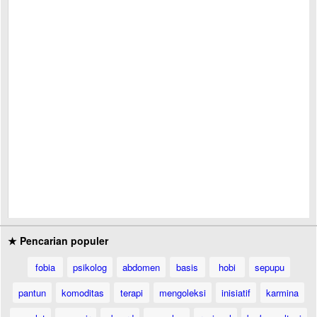
★ Pencarian populer
fobia
psikolog
abdomen
basis
hobi
sepupu
pantun
komoditas
terapi
mengoleksi
inisiatif
karmina