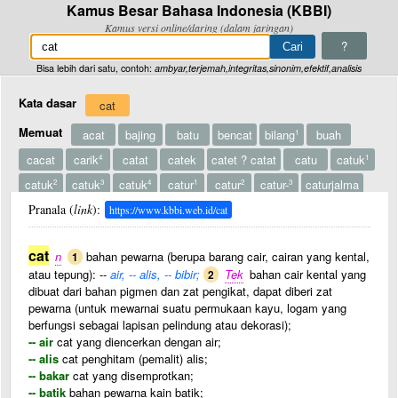
Kamus Besar Bahasa Indonesia (KBBI)
Kamus versi online/daring (dalam jaringan)
?
Bisa lebih dari satu, contoh:
ambyar,terjemah,integritas,sinonim,efektif,analisis
Kata dasar
cat
Memuat
acat
bajing
batu
bencat
bilang
buah
1
cacat
carik
catat
catek
catet ? catat
catu
catuk
4
1
catuk
catuk
catuk
catur
catur
catur-
caturjalma
2
3
4
1
2
3
caturlarik
Pranala (
link
caturtunggal
):
caturwangsa
caturwarga
caturwarna
https://www.kbbi.web.id/cat
caturwulan
catut
gencat
harga
kain
kayu
kutu
1
1
cat
n
bahan pewarna (berupa barang cair, cairan yang kental,
1
lecat
licin
loncat
macat ? macet
masa
minyak
1
atau tepung): --
air, -- alis, -- bibir;
Tek
bahan cair kental yang
2
Lainnya
oncat
pacat ? pacet
papan
pasi
pecat
dibuat dari bahan pigmen dan zat pengikat, dapat diberi zat
pucat
rencat
sandang
sembirat
surat
surat ? surah
2
1
2
pewarna (untuk mewarnai suatu permukaan kayu, logam yang
berfungsi sebagai lapisan pelindung atau dekorasi);
tapak
tukang
bertulis
catu daya
catu cahaya
pacat
-- air
cat yang diencerkan dengan air;
pancatantra
-- alis
cat penghitam (pemalit) alis;
-- bakar
cat yang disemprotkan;
-- batik
bahan pewarna kain batik;