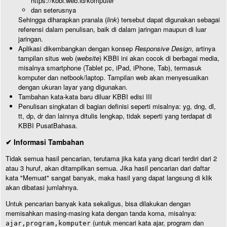
https://kbbi.web.id/komputer
dan seterusnya
Sehingga diharapkan pranala (
link
) tersebut dapat digunakan sebagai
referensi dalam penulisan, baik di dalam jaringan maupun di luar
jaringan.
Aplikasi dikembangkan dengan konsep
Responsive Design
, artinya
tampilan situs web (
website
) KBBI ini akan cocok di berbagai media,
misalnya smartphone (Tablet pc, iPad, iPhone, Tab), termasuk
komputer dan netbook/laptop. Tampilan web akan menyesuaikan
dengan ukuran layar yang digunakan.
Tambahan kata-kata baru diluar KBBI edisi III
Penulisan singkatan di bagian definisi seperti misalnya: yg, dng, dl,
tt, dp, dr dan lainnya ditulis lengkap, tidak seperti yang terdapat di
KBBI PusatBahasa.
✔ Informasi Tambahan
Tidak semua hasil pencarian, terutama jika kata yang dicari terdiri dari 2
atau 3 huruf, akan ditampilkan semua. Jika hasil pencarian dari daftar
kata "Memuat" sangat banyak, maka hasil yang dapat langsung di klik
akan dibatasi jumlahnya.
Untuk pencarian banyak kata sekaligus, bisa dilakukan dengan
memisahkan masing-masing kata dengan tanda koma, misalnya:
(untuk mencari kata ajar, program dan
ajar,program,komputer