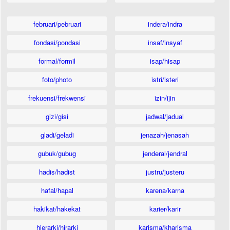
februari/pebruari
indera/indra
fondasi/pondasi
insaf/insyaf
formal/formil
isap/hisap
foto/photo
istri/isteri
frekuensi/frekwensi
izin/ijin
gizi/gisi
jadwal/jadual
gladi/geladi
jenazah/jenasah
gubuk/gubug
jenderal/jendral
hadis/hadist
justru/justeru
hafal/hapal
karena/karna
hakikat/hakekat
karier/karir
hierarki/hirarki
karisma/kharisma