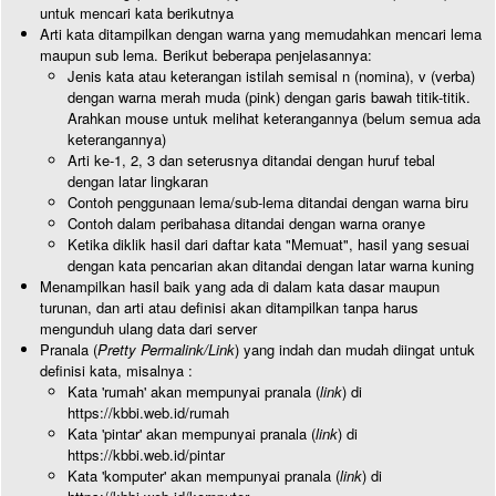
untuk mencari kata berikutnya
Arti kata ditampilkan dengan warna yang memudahkan mencari lema
maupun sub lema. Berikut beberapa penjelasannya:
Jenis kata atau keterangan istilah semisal n (nomina), v (verba)
dengan warna merah muda (pink) dengan garis bawah titik-titik.
Arahkan mouse untuk melihat keterangannya (belum semua ada
keterangannya)
Arti ke-1, 2, 3 dan seterusnya ditandai dengan huruf tebal
dengan latar lingkaran
Contoh penggunaan lema/sub-lema ditandai dengan warna biru
Contoh dalam peribahasa ditandai dengan warna oranye
Ketika diklik hasil dari daftar kata "Memuat", hasil yang sesuai
dengan kata pencarian akan ditandai dengan latar warna kuning
Menampilkan hasil baik yang ada di dalam kata dasar maupun
turunan, dan arti atau definisi akan ditampilkan tanpa harus
mengunduh ulang data dari server
Pranala (
Pretty Permalink/Link
) yang indah dan mudah diingat untuk
definisi kata, misalnya :
Kata 'rumah' akan mempunyai pranala (
link
) di
https://kbbi.web.id/rumah
Kata 'pintar' akan mempunyai pranala (
link
) di
https://kbbi.web.id/pintar
Kata 'komputer' akan mempunyai pranala (
link
) di