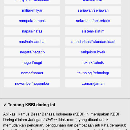
miliar/milyar
sariawan/seriawan
nampak/tampak
sekretaris/sekertaris
napas/nafas
sistem/sistim
nasihat/nasehat
standarisasi/standardisasi
negatif/negatip
subjek/subyek
negeri/negri
teknik/tehnik
nomor/nomer
teknologi/tehnologi
november/nopember
zaman/jaman
✔ Tentang KBBI daring ini
Aplikasi Kamus Besar Bahasa Indonesia (KBBI) ini merupakan KBBI
Daring (Dalam Jaringan /
Online
tidak resmi) yang dibuat untuk
memudahkan pencarian, penggunaan dan pembacaan arti kata (lema/sub