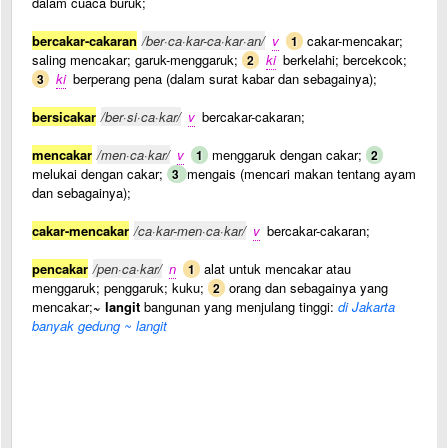
dalam cuaca buruk;
bercakar-cakaran
/ber·ca·kar-ca·kar·an/
v
cakar-mencakar;
1
saling mencakar; garuk-menggaruk;
ki
berkelahi; bercekcok;
2
ki
berperang pena (dalam surat kabar dan sebagainya);
3
bersicakar
/ber·si·ca·kar/
v
bercakar-cakaran;
mencakar
/men·ca·kar/
v
menggaruk dengan cakar;
1
2
melukai dengan cakar;
mengais (mencari makan tentang ayam
3
dan sebagainya);
cakar-mencakar
/ca·kar-men·ca·kar/
v
bercakar-cakaran;
pencakar
/pen·ca·kar/
n
alat untuk mencakar atau
1
menggaruk; penggaruk; kuku;
orang dan sebagainya yang
2
mencakar;
~ langit
bangunan yang menjulang tinggi:
di Jakarta
banyak gedung ~ langit