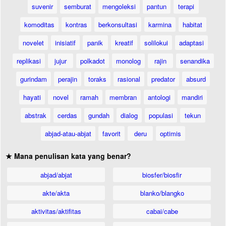
suvenir
semburat
mengoleksi
pantun
terapi
komoditas
kontras
berkonsultasi
karmina
habitat
novelet
inisiatif
panik
kreatif
solilokui
adaptasi
replikasi
jujur
polkadot
monolog
rajin
senandika
gurindam
perajin
toraks
rasional
predator
absurd
hayati
novel
ramah
membran
antologi
mandiri
abstrak
cerdas
gundah
dialog
populasi
tekun
abjad-atau-abjat
favorit
deru
optimis
★ Mana penulisan kata yang benar?
abjad/abjat
biosfer/biosfir
akte/akta
blanko/blangko
aktivitas/aktifitas
cabai/cabe