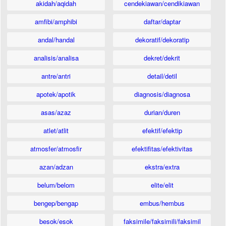
akidah/aqidah
cendekiawan/cendikiawan
amfibi/amphibi
daftar/daptar
andal/handal
dekoratif/dekoratip
analisis/analisa
dekret/dekrit
antre/antri
detail/detil
apotek/apotik
diagnosis/diagnosa
asas/azaz
durian/duren
atlet/atlit
efektif/efektip
atmosfer/atmosfir
efektifitas/efektivitas
azan/adzan
ekstra/extra
belum/belom
elite/elit
bengep/bengap
embus/hembus
besok/esok
faksimile/faksimili/faksimil