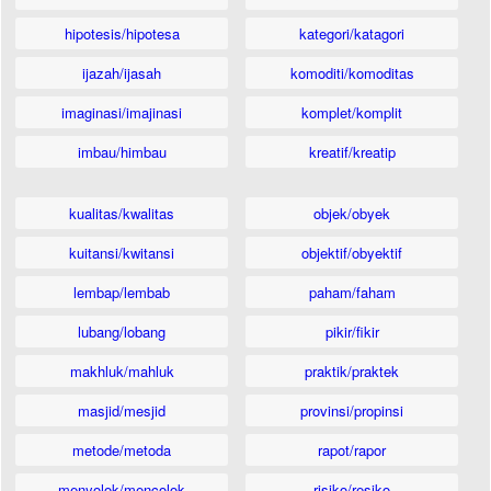
hipotesis/hipotesa
kategori/katagori
ijazah/ijasah
komoditi/komoditas
imaginasi/imajinasi
komplet/komplit
imbau/himbau
kreatif/kreatip
kualitas/kwalitas
objek/obyek
kuitansi/kwitansi
objektif/obyektif
lembap/lembab
paham/faham
lubang/lobang
pikir/fikir
makhluk/mahluk
praktik/praktek
masjid/mesjid
provinsi/propinsi
metode/metoda
rapot/rapor
menyolok/mencolok
risiko/resiko