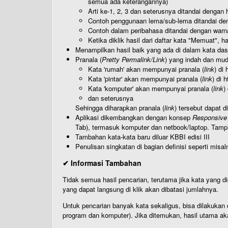
semua ada keterangannya)
Arti ke-1, 2, 3 dan seterusnya ditandai dengan h
Contoh penggunaan lema/sub-lema ditandai den
Contoh dalam peribahasa ditandai dengan warn
Ketika diklik hasil dari daftar kata "Memuat", 
Menampilkan hasil baik yang ada di dalam kata dasa
Pranala (
Pretty Permalink/Link
) yang indah dan muda
Kata 'rumah' akan mempunyai pranala (
link
) di
Kata 'pintar' akan mempunyai pranala (
link
) di 
Kata 'komputer' akan mempunyai pranala (
link
)
dan seterusnya
Sehingga diharapkan pranala (
link
) tersebut dapat d
Aplikasi dikembangkan dengan konsep
Responsive
Tab), termasuk komputer dan netbook/laptop. Tamp
Tambahan kata-kata baru diluar KBBI edisi III
Penulisan singkatan di bagian definisi seperti misal
✔ Informasi Tambahan
Tidak semua hasil pencarian, terutama jika kata yang di
yang dapat langsung di klik akan dibatasi jumlahnya.
Untuk pencarian banyak kata sekaligus, bisa dilakuk
program dan komputer). Jika ditemukan, hasil utama ak