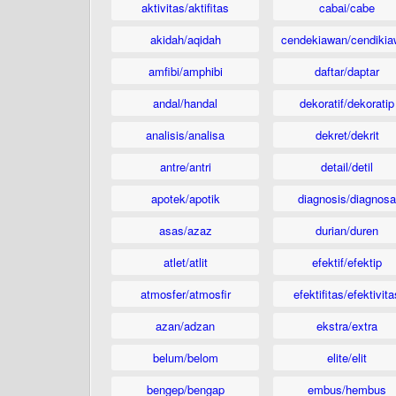
aktivitas/aktifitas
cabai/cabe
akidah/aqidah
cendekiawan/cendikia
amfibi/amphibi
daftar/daptar
andal/handal
dekoratif/dekoratip
analisis/analisa
dekret/dekrit
antre/antri
detail/detil
apotek/apotik
diagnosis/diagnosa
asas/azaz
durian/duren
atlet/atlit
efektif/efektip
atmosfer/atmosfir
efektifitas/efektivita
azan/adzan
ekstra/extra
belum/belom
elite/elit
bengep/bengap
embus/hembus