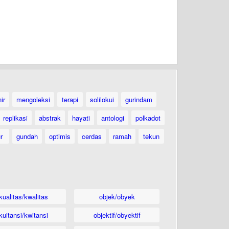
ir
mengoleksi
terapi
solilokui
gurindam
replikasi
abstrak
hayati
antologi
polkadot
ur
gundah
optimis
cerdas
ramah
tekun
kualitas/kwalitas
objek/obyek
kuitansi/kwitansi
objektif/obyektif