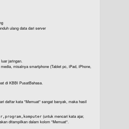
ng
nduh ulang data dari server
luar jaringan.
i media, misalnya smartphone (Tablet pc, iPad, iPhone,
rdapat di KBBI PusatBahasa.
 dari daftar kata "Memuat" sangat banyak, maka hasil
(untuk mencari kata ajar,
ar,program,komputer
n akan ditampilkan dalam kolom "Memuat".