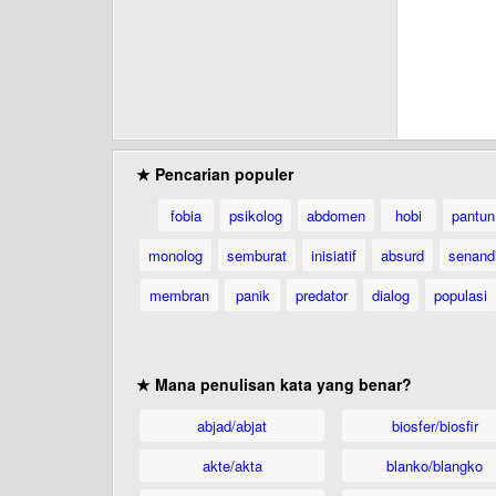
★ Pencarian populer
fobia
psikolog
abdomen
hobi
pantun
monolog
semburat
inisiatif
absurd
senand
membran
panik
predator
dialog
populasi
★ Mana penulisan kata yang benar?
abjad/abjat
biosfer/biosfir
akte/akta
blanko/blangko