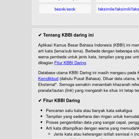
besok/esok
faksimile/faksimili/faks
✔ Tentang KBBI daring ini
Aplikasi Kamus Besar Bahasa Indonesia (KBBI) ini me
arti kata (lema/sub lema). Berbeda dengan beberapa sit
warna pembeda untuk jenis kata, tampilan yang pas unt
dibagian
Fitur KBBI Daring
.
Database utama KBBI Daring ini masih mengacu pada KB
Kemdikbud
(dahulu Pusat Bahasa). Diluar data utama, k
Eksternal". Semoga semakin menambah khazanah referensi
pranala/tautan (
link
) yang mengarah ke situs ini tetap te
✔ Fitur KBBI Daring
Pencarian satu kata atau banyak kata sekaligus
Tampilan yang sederhana dan ringan untuk kemud
Proses pengambilan data yang sangat cepat, pengg
Arti kata ditampilkan dengan warna yang memudah
Jenis kata atau keterangan istilah semisal n (