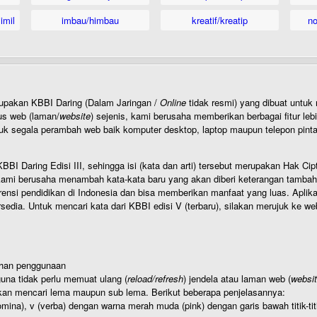
imil
imbau/himbau
kreatif/kreatip
n
rupakan KBBI Daring (Dalam Jaringan /
Online
tidak resmi) yang dibuat unt
us web (laman/
website
) sejenis, kami berusaha memberikan berbagai fitur leb
uk segala perambah web baik komputer desktop, laptop maupun telepon pintar 
BI Daring Edisi III, sehingga isi (kata dan arti) tersebut merupakan Hak
ami berusaha menambah kata-kata baru yang akan diberi keterangan tambahan d
 pendidikan di Indonesia dan bisa memberikan manfaat yang luas. Aplikasi i
rsedia. Untuk mencari kata dari KBBI edisi V (terbaru), silakan merujuk ke we
ahan penggunaan
una tidak perlu memuat ulang (
reload/refresh
) jendela atau laman web (
websi
kan mencari lema maupun sub lema. Berikut beberapa penjelasannya:
nomina), v (verba) dengan warna merah muda (pink) dengan garis bawah titik-