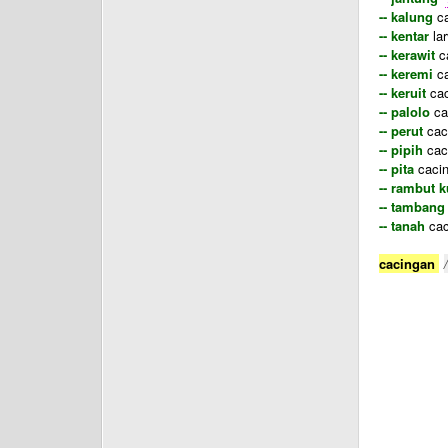
-- kalung
ca
-- kentar
lar
-- kerawit
ca
-- keremi
ca
-- keruit
cac
-- palolo
cac
-- perut
caci
-- pipih
cac
-- pita
cacin
-- rambut 
-- tambang
-- tanah
cac
cacingan