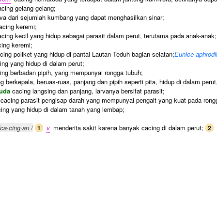
cing gelang-gelang;
va dari sejumlah kumbang yang dapat menghasilkan sinar;
cing keremi;
cing kecil yang hidup sebagai parasit dalam perut, terutama pada anak-anak
ing keremi;
ing poliket yang hidup di pantai Lautan Teduh bagian selatan;
Eunice aphrodi
ng yang hidup di dalam perut;
ing berbadan pipih, yang mempunyai rongga tubuh;
g berkepala, beruas-ruas, panjang dan pipih seperti pita, hidup di dalam per
kuda
cacing langsing dan panjang, larvanya bersifat parasit;
cacing parasit pengisap darah yang mempunyai pengait yang kuat pada rongg
ing yang hidup di dalam tanah yang lembap;
/ca·cing·an /
v
menderita sakit karena banyak cacing di dalam perut;
1
2