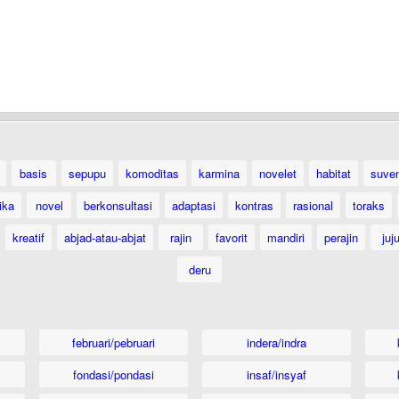
basis
sepupu
komoditas
karmina
novelet
habitat
suven
ika
novel
berkonsultasi
adaptasi
kontras
rasional
toraks
kreatif
abjad-atau-abjat
rajin
favorit
mandiri
perajin
juj
deru
februari/pebruari
indera/indra
fondasi/pondasi
insaf/insyaf