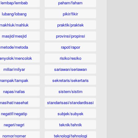
lembap/lembab
paham/faham
lubang/lobang
pikir/fikir
makhluk/mahluk
praktik/praktek
masjid/mesjid
provinsi/propinsi
metode/metoda
rapot/rapor
enyolok/mencolok
risiko/resiko
miliar/milyar
sariawan/seriawan
nampak/tampak
sekretaris/sekertaris
napas/nafas
sistem/sistim
nasihat/nasehat
standarisasi/standardisasi
negatif/negatip
subjek/subyek
negeri/negri
teknik/tehnik
nomor/nomer
teknologi/tehnologi