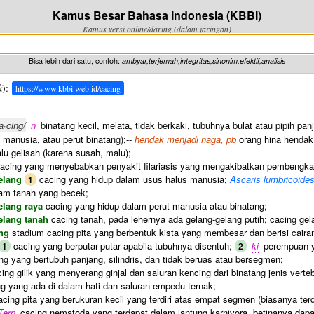
Kamus Besar Bahasa Indonesia (KBBI)
Kamus versi online/daring (dalam jaringan)
Bisa lebih dari satu, contoh:
ambyar,terjemah,integritas,sinonim,efektif,analisis
k
):
https://www.kbbi.web.id/cacing
a·cing/
n
binatang kecil, melata, tidak berkaki, tubuhnya bulat atau pipih pa
 manusia, atau perut binatang);--
hendak menjadi naga, pb
orang hina hendak
alu gelisah (karena susah, malu);
acing yang menyebabkan penyakit filariasis yang mengakibatkan pembengka
gelang
cacing yang hidup dalam usus halus manusia;
Ascaris lumbricoide
1
lam tanah yang becek;
elang raya
cacing yang hidup dalam perut manusia atau binatang;
elang tanah
cacing tanah, pada lehernya ada gelang-gelang putih; cacing gel
ng
stadium cacing pita yang berbentuk kista yang membesar dan berisi cairan 
cacing yang berputar-putar apabila tubuhnya disentuh;
ki
perempuan ya
1
2
g yang bertubuh panjang, silindris, dan tidak beruas atau bersegmen;
ing gilik yang menyerang ginjal dan saluran kencing dari binatang jenis verteb
g yang ada di dalam hati dan saluran empedu ternak;
cing pita yang berukuran kecil yang terdiri atas empat segmen (biasanya terd
Tern
cacing nematoda yang terdapat dalam jantung karnivora, betinanya dap