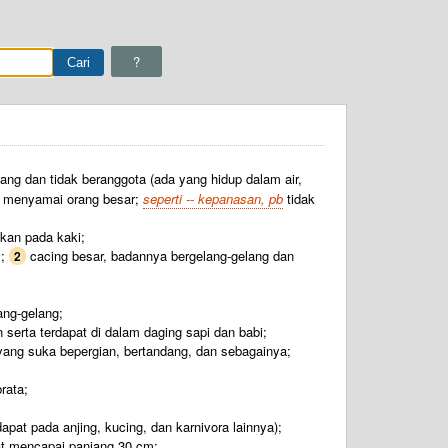
?
njang dan tidak beranggota (ada yang hidup dalam air,
 menyamai orang besar;
seperti -- kepanasan, pb
tidak
kan pada kaki;
s
;
cacing besar, badannya bergelang-gelang dan
2
ang-gelang;
serta terdapat di dalam daging sapi dan babi;
ng suka bepergian, bertandang, dan sebagainya;
rata;
apat pada anjing, kucing, dan karnivora lainnya);
at mencapai panjang 30 cm;