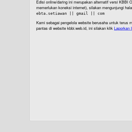
Edisi online/daring ini merupakan alternatif versi KBB
memerlukan koneksi internet), silakan mengunjungi hal
ebta.setiawan || gmail || com
Kami sebagai pengelola website berusaha untuk terus me
pantas di website kbbi.web.id, ini silakan klik
Laporkan I