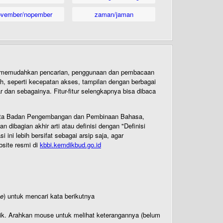
ovember/nopember
zaman/jaman
uk memudahkan pencarian, penggunaan dan pembacaan
ih, seperti kecepatan akses, tampilan dengan berbagai
dan sebagainya. Fitur-fitur selengkapnya bisa dibaca
 Cipta Badan Pengembangan dan Pembinaan Bahasa,
ibagian akhir arti atau definisi dengan "Definisi
ni lebih bersifat sebagai arsip saja, agar
bsite resmi di
kbbi.kemdikbud.go.id
te
) untuk mencari kata berikutnya
titik. Arahkan mouse untuk melihat keterangannya (belum