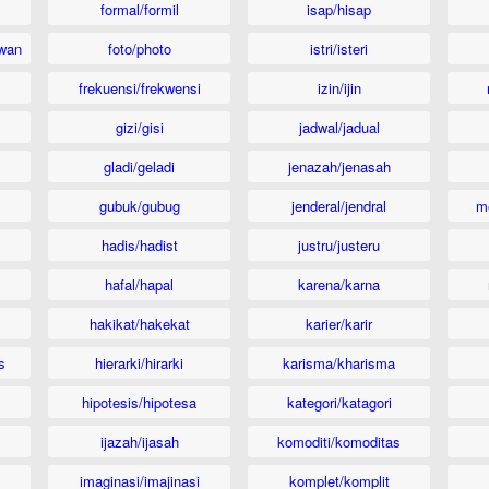
formal/formil
isap/hisap
wan
foto/photo
istri/isteri
frekuensi/frekwensi
izin/ijin
gizi/gisi
jadwal/jadual
gladi/geladi
jenazah/jenasah
gubuk/gubug
jenderal/jendral
m
hadis/hadist
justru/justeru
hafal/hapal
karena/karna
hakikat/hakekat
karier/karir
s
hierarki/hirarki
karisma/kharisma
hipotesis/hipotesa
kategori/katagori
ijazah/ijasah
komoditi/komoditas
imaginasi/imajinasi
komplet/komplit