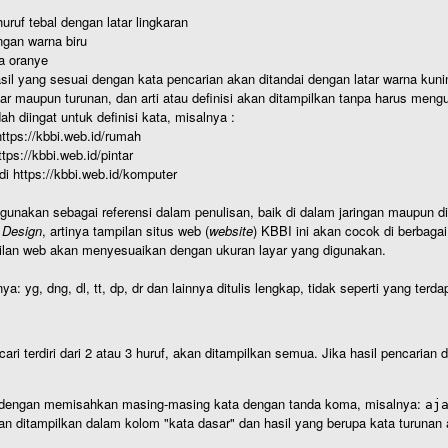
uruf tebal dengan latar lingkaran
gan warna biru
a oranye
hasil yang sesuai dengan kata pencarian akan ditandai dengan latar warna kuni
r maupun turunan, dan arti atau definisi akan ditampilkan tanpa harus mengu
h diingat untuk definisi kata, misalnya :
 https://kbbi.web.id/rumah
https://kbbi.web.id/pintar
 di https://kbbi.web.id/komputer
igunakan sebagai referensi dalam penulisan, baik di dalam jaringan maupun di 
 Design
, artinya tampilan situs web (
website
) KBBI ini akan cocok di berbaga
ilan web akan menyesuaikan dengan ukuran layar yang digunakan.
nya: yg, dng, dl, tt, dp, dr dan lainnya ditulis lengkap, tidak seperti yang te
cari terdiri dari 2 atau 3 huruf, akan ditampilkan semua. Jika hasil pencarian
an dengan memisahkan masing-masing kata dengan tanda koma, misalnya:
aj
an ditampilkan dalam kolom "kata dasar" dan hasil yang berupa kata turuna