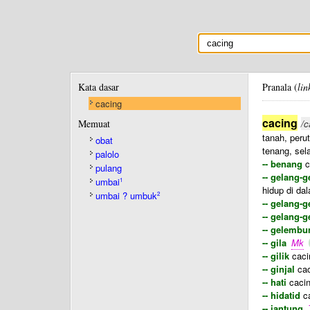
Kata dasar
Pranala (
lin
cacing
cacing
Memuat
/c
tanah, perut
obat
tenang, sel
palolo
-- benang
c
pulang
-- gelang-
umbai
1
hidup di da
umbai ? umbuk
2
-- gelang-g
-- gelang-g
-- gelembu
-- gila
Mk
-- gilik
cacin
-- ginjal
cac
-- hati
cacin
-- hidatid
ca
-- jantung