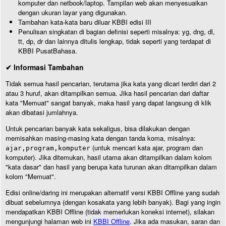
komputer dan netbook/laptop. Tampilan web akan menyesuaikan
dengan ukuran layar yang digunakan.
Tambahan kata-kata baru diluar KBBI edisi III
Penulisan singkatan di bagian definisi seperti misalnya: yg, dng, dl,
tt, dp, dr dan lainnya ditulis lengkap, tidak seperti yang terdapat di
KBBI PusatBahasa.
✔ Informasi Tambahan
Tidak semua hasil pencarian, terutama jika kata yang dicari terdiri dari 2
atau 3 huruf, akan ditampilkan semua. Jika hasil pencarian dari daftar
kata "Memuat" sangat banyak, maka hasil yang dapat langsung di klik
akan dibatasi jumlahnya.
Untuk pencarian banyak kata sekaligus, bisa dilakukan dengan
memisahkan masing-masing kata dengan tanda koma, misalnya:
(untuk mencari kata ajar, program dan
ajar,program,komputer
komputer). Jika ditemukan, hasil utama akan ditampilkan dalam kolom
"kata dasar" dan hasil yang berupa kata turunan akan ditampilkan dalam
kolom "Memuat".
Edisi online/daring ini merupakan alternatif versi KBBI Offline yang sudah
dibuat sebelumnya (dengan kosakata yang lebih banyak). Bagi yang ingin
mendapatkan KBBI Offline (tidak memerlukan koneksi internet), silakan
mengunjungi halaman web ini
KBBI Offline
. Jika ada masukan, saran dan