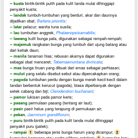
-- kusta
bintik-bintik putih pada kulit tanda mulai dihinggapi
penyakit kusta;
-- landak
tumbuh-tumbuhan yang berduri, akar dan daunnya
dijadikan obat;
Barleria prionitis;
-- latar
pelacur; wanita tuna susila;
-- lau
tumbuhan anggrek,
Phalaenopsisamabilis;
-- lawang
kulit bunga pala, digunakan sebagai rempah-rempah;
-- majemuk
rangkaian bunga yang tumbuh dari ujung batang atau
dari ketiak daun;
-- manila
tanaman hias; rebusan akarnya dapat digunakan
sebagai obat menceret;
Tebernaemontana diviricata
;
-- mas
bunga tiruan yang dibuat dari emas sebagai perhiasan;
-- mulut
yang selalu disebut-sebut atau dipercakapkan orang;
-- pagoda
tumbuhan perdu dengan bunga merah kecil-kecil dalam
tandan berbentuk kerucut (pagoda), biasa diperbanyak dengan
setek cabang dan biji;
Clerodendron buchanani
;
-- pamor
lukisan pada pamor keris;
-- pasang
permulaan pasang (tentang air laut);
-- pasir
pasir halus yang terapung di permukaan air;
-- pekan
,
Jasminum grandiflorum
;
-- puru
bintik-bintik putih pada kulit tanda mulai dihinggapi
penyakit puru (patek);
-- rampai
beberapa jenis bunga harum yang dicampur;
1
2
kumpulan karangan atau cerita pilihan; antologi;
kumpulan lagu