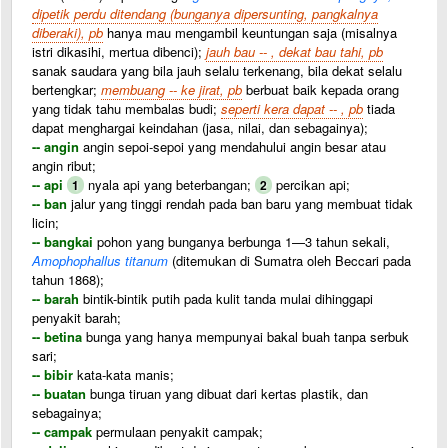
dipetik perdu ditendang (bunganya dipersunting, pangkalnya
diberaki), pb
hanya mau mengambil keuntungan saja (misalnya
istri dikasihi, mertua dibenci);
jauh bau -- , dekat bau tahi, pb
sanak saudara yang bila jauh selalu terkenang, bila dekat selalu
bertengkar;
membuang -- ke jirat, pb
berbuat baik kepada orang
yang tidak tahu membalas budi;
seperti kera dapat -- , pb
tiada
dapat menghargai keindahan (jasa, nilai, dan sebagainya);
-- angin
angin sepoi-sepoi yang mendahului angin besar atau
angin ribut;
-- api
nyala api yang beterbangan;
percikan api;
1
2
-- ban
jalur yang tinggi rendah pada ban baru yang membuat tidak
licin;
-- bangkai
pohon yang bunganya berbunga 1—3 tahun sekali,
Amophophallus titanum
(ditemukan di Sumatra oleh Beccari pada
tahun 1868);
-- barah
bintik-bintik putih pada kulit tanda mulai dihinggapi
penyakit barah;
-- betina
bunga yang hanya mempunyai bakal buah tanpa serbuk
sari;
-- bibir
kata-kata manis;
-- buatan
bunga tiruan yang dibuat dari kertas plastik, dan
sebagainya;
-- campak
permulaan penyakit campak;