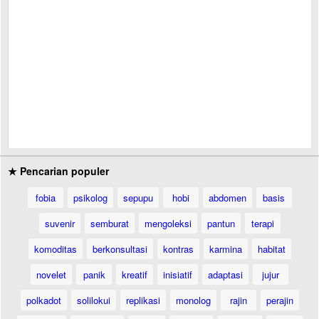
★ Pencarian populer
fobia
psikolog
sepupu
hobi
abdomen
basis
suvenir
semburat
mengoleksi
pantun
terapi
komoditas
berkonsultasi
kontras
karmina
habitat
novelet
panik
kreatif
inisiatif
adaptasi
jujur
polkadot
solilokui
replikasi
monolog
rajin
perajin