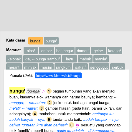
Kata dasar
bunga
bunga
1
2
Memuat
alas
ambar
bentangur
damar
gelar
karang
1
1
2
2
kelopak
kia, -- bunga sambu
layu
mabuk
manila
1
2
meranti
minyak
musim
rangkum
sakat
senggugut
serbuk
1
suku
Pranala (
telang
link
):
teleng, bunga -- ? 2telang
;
tenggiri
tongkeng
2
1
2
https://www.kbbi.web.id/bunga
swap
bunga
1
/bu·nga/
n
bagian tumbuhan yang akan menjadi
1
buah, biasanya elok warnanya dan harum baunya; kembang: --
mangga; -- rambutan;
jenis untuk berbagai-bagai bunga; --
2
melati; -- mawar;
gambar hiasan (pada kain, pamor ukiran, dan
3
sebagainya);
tambahan untuk memperindah:
ceritanya itu
4
sudah banyak -- nya;
tanda-tanda baik:
sudah tampak -- nya
5
bahwa tuntutan kita akan berhasil;
ki
sesuatu yang dianggap
6
elok (cantik) seperti bunga:
gadis itu adalah -- di kampungnya;
--