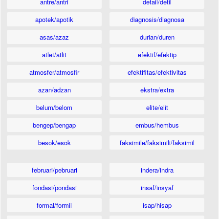
antre/antri
detail/detil
apotek/apotik
diagnosis/diagnosa
asas/azaz
durian/duren
atlet/atlit
efektif/efektip
atmosfer/atmosfir
efektifitas/efektivitas
azan/adzan
ekstra/extra
belum/belom
elite/elit
bengep/bengap
embus/hembus
besok/esok
faksimile/faksimili/faksimil
februari/pebruari
indera/indra
fondasi/pondasi
insaf/insyaf
formal/formil
isap/hisap