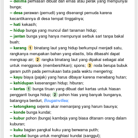
-- delima
perhiasan dibuat dari emas atau perak yang mempunyai
bunga;
-- desa
perawan (pemudi) yang disenangi pemuda karena
kecantikannya di desa tempat tinggalnya;
-- hati
kekasih;
-- hidup
bunga yang muncul dari tanaman hidup;
-- jantan
bunga yang hanya mempunyai serbuk sari tanpa bakal
buah;
-- karang
binatang laut yang hidup berkumpul menjadi satu,
1
rangkanya merupakan bahan yang elastis, bila dibasahi dapat
mengisap air;
rangka binatang laut yang dipakai sebagai alat
2
untuk menggosok (membersihkan); spons;
noda berupa bubuk
3
garam putih pada permukaan bata pada waktu mengering;
-- kayu
biaya (pajak) yang harus dibayar karena menebang hutan;
-- kehidupan
kesenangan hidup; hiburan;
-- kertas
bunga tiruan yang dibuat dari kertas untuk hiasan
1
pengganti bunga hidup;
pohon hias yang banyak bunganya,
2
batangnya berduri,
Bougainvillea;
-- ketongkeng
sejenis akar memanjang yang harum baunya;
-- konde
bunga kundai;
-- kubur
pohon (bunga) kamboja yang biasa ditanam orang dalam
kuburan;
-- kuku
bagian pangkal kuku yang berwarna putih;
-- kundai
bunga untuk menghiasi kundai (sanggul);