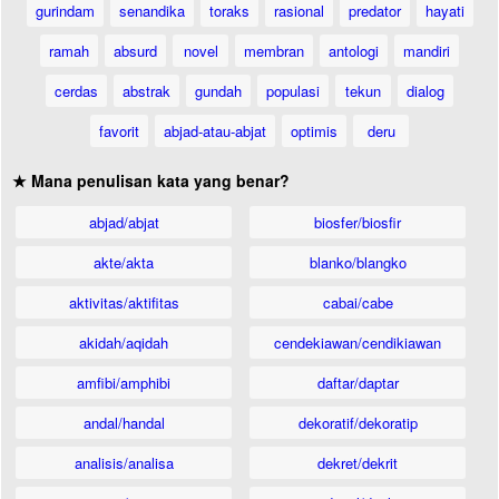
gurindam
senandika
toraks
rasional
predator
hayati
ramah
absurd
novel
membran
antologi
mandiri
cerdas
abstrak
gundah
populasi
tekun
dialog
favorit
abjad-atau-abjat
optimis
deru
★ Mana penulisan kata yang benar?
abjad/abjat
biosfer/biosfir
akte/akta
blanko/blangko
aktivitas/aktifitas
cabai/cabe
akidah/aqidah
cendekiawan/cendikiawan
amfibi/amphibi
daftar/daptar
andal/handal
dekoratif/dekoratip
analisis/analisa
dekret/dekrit