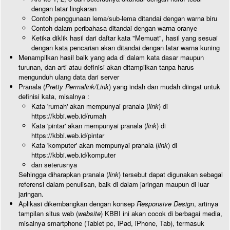
dengan latar lingkaran
Contoh penggunaan lema/sub-lema ditandai dengan warna biru
Contoh dalam peribahasa ditandai dengan warna oranye
Ketika diklik hasil dari daftar kata "Memuat", hasil yang sesuai
dengan kata pencarian akan ditandai dengan latar warna kuning
Menampilkan hasil baik yang ada di dalam kata dasar maupun
turunan, dan arti atau definisi akan ditampilkan tanpa harus
mengunduh ulang data dari server
Pranala (
Pretty Permalink/Link
) yang indah dan mudah diingat untuk
definisi kata, misalnya :
Kata 'rumah' akan mempunyai pranala (
link
) di
https://kbbi.web.id/rumah
Kata 'pintar' akan mempunyai pranala (
link
) di
https://kbbi.web.id/pintar
Kata 'komputer' akan mempunyai pranala (
link
) di
https://kbbi.web.id/komputer
dan seterusnya
Sehingga diharapkan pranala (
link
) tersebut dapat digunakan sebagai
referensi dalam penulisan, baik di dalam jaringan maupun di luar
jaringan.
Aplikasi dikembangkan dengan konsep
Responsive Design
, artinya
tampilan situs web (
website
) KBBI ini akan cocok di berbagai media,
misalnya smartphone (Tablet pc, iPad, iPhone, Tab), termasuk