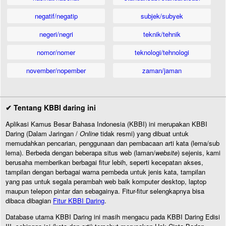
negatif/negatip
subjek/subyek
negeri/negri
teknik/tehnik
nomor/nomer
teknologi/tehnologi
november/nopember
zaman/jaman
✔ Tentang KBBI daring ini
Aplikasi Kamus Besar Bahasa Indonesia (KBBI) ini merupakan KBBI
Daring (Dalam Jaringan /
Online
tidak resmi) yang dibuat untuk
memudahkan pencarian, penggunaan dan pembacaan arti kata (lema/sub
lema). Berbeda dengan beberapa situs web (laman/
website
) sejenis, kami
berusaha memberikan berbagai fitur lebih, seperti kecepatan akses,
tampilan dengan berbagai warna pembeda untuk jenis kata, tampilan
yang pas untuk segala perambah web baik komputer desktop, laptop
maupun telepon pintar dan sebagainya. Fitur-fitur selengkapnya bisa
dibaca dibagian
Fitur KBBI Daring
.
Database utama KBBI Daring ini masih mengacu pada KBBI Daring Edisi