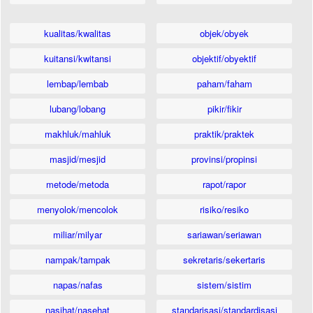
kualitas/kwalitas
objek/obyek
kuitansi/kwitansi
objektif/obyektif
lembap/lembab
paham/faham
lubang/lobang
pikir/fikir
makhluk/mahluk
praktik/praktek
masjid/mesjid
provinsi/propinsi
metode/metoda
rapot/rapor
menyolok/mencolok
risiko/resiko
miliar/milyar
sariawan/seriawan
nampak/tampak
sekretaris/sekertaris
napas/nafas
sistem/sistim
nasihat/nasehat
standarisasi/standardisasi