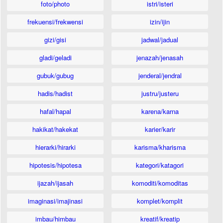
foto/photo
istri/isteri
frekuensi/frekwensi
izin/ijin
gizi/gisi
jadwal/jadual
gladi/geladi
jenazah/jenasah
gubuk/gubug
jenderal/jendral
hadis/hadist
justru/justeru
hafal/hapal
karena/karna
hakikat/hakekat
karier/karir
hierarki/hirarki
karisma/kharisma
hipotesis/hipotesa
kategori/katagori
ijazah/ijasah
komoditi/komoditas
imaginasi/imajinasi
komplet/komplit
imbau/himbau
kreatif/kreatip