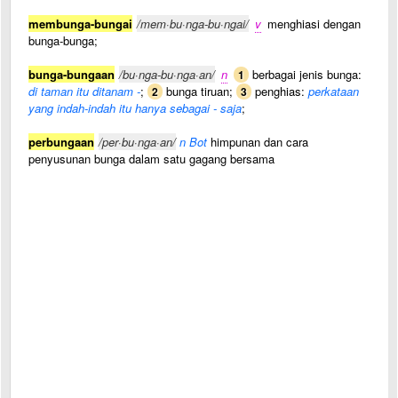
membunga-bungai
/mem·bu·nga-bu·ngai/
v
menghiasi dengan
bunga-bunga;
bunga-bungaan
/bu·nga-bu·nga·an/
n
berbagai jenis bunga:
1
di taman itu ditanam -
;
bunga tiruan;
penghias:
perkataan
2
3
yang indah-indah itu hanya sebagai - saja
;
perbungaan
/per·bu·nga·an/
n Bot
himpunan dan cara
penyusunan bunga dalam satu gagang bersama