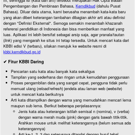
III, sehingga isi (kata dan arti) tersebut merupakan Hak Cipta Badan
Pengembangan dan Pembinaan Bahasa,
Kemdikbud
(dahulu Pusat
Bahasa). Diluar data utama, kami berusaha menambah kata-kata baru
yang akan diberi keterangan tambahan dibagian akhir arti atau definisi
dengan "Definisi Eksternal". Semoga semakin menambah khazanah
referensi pendidikan di Indonesia dan bisa memberikan manfaat yang
luas. Aplikasi ini lebih bersifat sebagai arsip saja, agar pranala/tautan
(
link
) yang mengarah ke situs ini tetap tersedia. Untuk mencari kata dari
KBBI edisi V (terbaru), silakan merujuk ke website resmi di
kbbi.kemdikbud.go.id
✔ Fitur KBBI Daring
Pencarian satu kata atau banyak kata sekaligus
Tampilan yang sederhana dan ringan untuk kemudahan penggunaan
Proses pengambilan data yang sangat cepat, pengguna tidak perlu
memuat ulang (
reload/refresh
) jendela atau laman web (
website
)
untuk mencari kata berikutnya
Arti kata ditampilkan dengan warna yang memudahkan mencari lema
maupun sub lema. Berikut beberapa penjelasannya:
Jenis kata atau keterangan istilah semisal n (nomina), v (verba)
dengan warna merah muda (pink) dengan garis bawah titik-titik.
Arahkan mouse untuk melihat keterangannya (belum semua ada
keterangannya)
Arti ke-1, 2, 3 dan seterusnya ditandai dengan huruf tebal