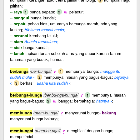
3
pilihan;
-- raya
bunga sepatu;
ki
pelacur;
1
2
-- sanggul
bunga kundai;
-- sepatu
pohon hias, umumnya berbunga merah, ada yang
kuning;
Hibiscus rosasinensis;
-- serunai
kembang teluki;
-- siam
Acacia fornesiana;
-- sisir
bunga kundai;
-- tanah
lapisan tanah sebelah atas yang subur karena tanam-
tanaman yang busuk; humus;
berbunga
/ber·bu·nga/
v
mempunyai bunga:
mangga itu
1
sudah mulai -
;
mempunyai hiasan yang bagus-bagus:
bajunya
2
-
;
berhasil:
usaha kita sudah -
;
3
berbunga-bunga
/ber·bu·nga-bu·nga/
v
mempunyai hiasan
1
yang bagus-bagus;
ki
bangga; berbahagia:
hatinya -
;
2
membunga
/mem·bu·nga/
v
menyerupai bunga;
- bakung
menyerupai bunga bakung;
membungai
/mem·bu·ngai/
v
menghiasi dengan bunga;
memperindah;