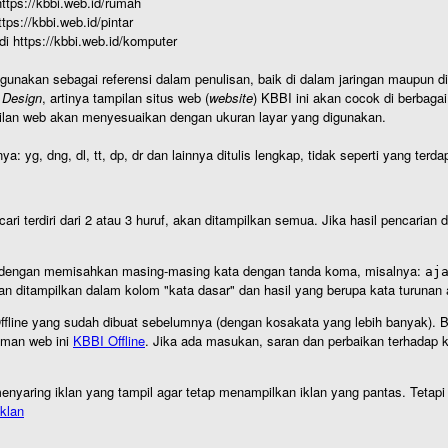
 https://kbbi.web.id/rumah
https://kbbi.web.id/pintar
 di https://kbbi.web.id/komputer
igunakan sebagai referensi dalam penulisan, baik di dalam jaringan maupun di 
 Design
, artinya tampilan situs web (
website
) KBBI ini akan cocok di berbaga
ilan web akan menyesuaikan dengan ukuran layar yang digunakan.
nya: yg, dng, dl, tt, dp, dr dan lainnya ditulis lengkap, tidak seperti yang te
cari terdiri dari 2 atau 3 huruf, akan ditampilkan semua. Jika hasil pencarian
an dengan memisahkan masing-masing kata dengan tanda koma, misalnya:
aj
an ditampilkan dalam kolom "kata dasar" dan hasil yang berupa kata turuna
I Offline yang sudah dibuat sebelumnya (dengan kosakata yang lebih banyak). 
aman web ini
KBBI Offline
. Jika ada masukan, saran dan perbaikan terhadap kb
nyaring iklan yang tampil agar tetap menampilkan iklan yang pantas. Tetapi j
klan