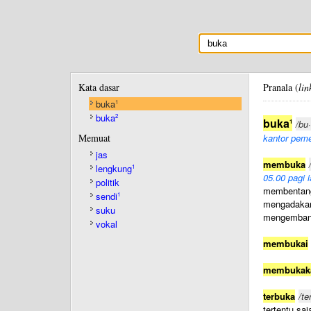
Kata dasar
Pranala (
lin
buka
1
buka
2
buka
1
/bu
Memuat
kantor peme
jas
membuka
lengkung
1
05.00 pagi 
politik
membentan
sendi
1
mengadakan
suku
mengemban
vokal
membukai
membukak
terbuka
/te
tertentu saj