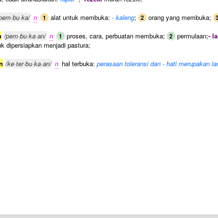
pem·bu·ka/
n
alat untuk membuka:
- kaleng
;
orang yang membuka;
1
2
n
/pem·bu·ka·an/
n
proses, cara, perbuatan membuka;
permulaan;
- l
1
2
uk dipersiapkan menjadi pastura;
n
/ke·ter·bu·ka·an/
n
hal terbuka:
perasaan toleransi dan - hati merupakan 