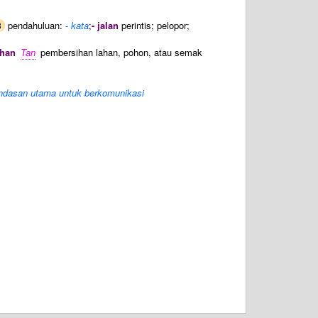
pendahuluan:
- kata
;
- jalan
perintis; pelopor;
3
ahan
Tan
pembersihan lahan, pohon, atau semak
landasan utama untuk berkomunikasi