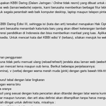
rupakan KBBI Daring (Dalam Jaringan /
Online
tidak resmi) yang dibuat unt
us web (laman/
website
) sejenis, kami berusaha memberikan berbagai fitur leb
uk segala perambah web baik komputer desktop, laptop maupun telepon pintar 
BI Daring Edisi III, sehingga isi (kata dan arti) tersebut merupakan Hak
ami berusaha menambah kata-kata baru yang akan diberi keterangan tambahan d
 pendidikan di Indonesia dan bisa memberikan manfaat yang luas. Aplikasi i
rsedia. Untuk mencari kata dari KBBI edisi V (terbaru), silakan merujuk ke we
ahan penggunaan
una tidak perlu memuat ulang (
reload/refresh
) jendela atau laman web (
websi
kan mencari lema maupun sub lema. Berikut beberapa penjelasannya:
nomina), v (verba) dengan warna merah muda (pink) dengan garis bawah titik-
uruf tebal dengan latar lingkaran
gan warna biru
a oranye
hasil yang sesuai dengan kata pencarian akan ditandai dengan latar warna kuni
r maupun turunan, dan arti atau definisi akan ditampilkan tanpa harus mengu
h diingat untuk definisi kata, misalnya :