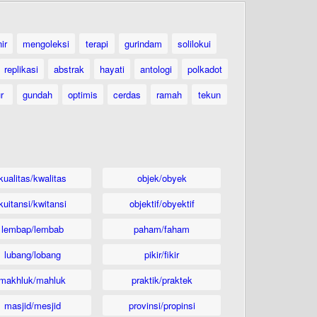
ir
mengoleksi
terapi
gurindam
solilokui
replikasi
abstrak
hayati
antologi
polkadot
ur
gundah
optimis
cerdas
ramah
tekun
kualitas/kwalitas
objek/obyek
kuitansi/kwitansi
objektif/obyektif
lembap/lembab
paham/faham
lubang/lobang
pikir/fikir
makhluk/mahluk
praktik/praktek
masjid/mesjid
provinsi/propinsi