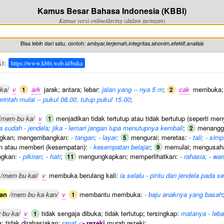
Kamus Besar Bahasa Indonesia (KBBI)
Kamus versi online/daring (dalam jaringan)
Bisa lebih dari satu, contoh:
ambyar,terjemah,integritas,sinonim,efektif,analisis
k
):
https://www.kbbi.web.id/buka
·ka/
v
ark
jarak; antara; lebar:
jalan yang -- nya 5 m
;
cak
membuka; 
1
2
rintah mulai -- pukul 08.00, tutup pukul 15.00
;
/mem·bu·ka/
v
menjadikan tidak tertutup atau tidak bertutup (seperti m
1
ia sudah - jendela; jika - lemari jangan lupa menutupnya kembali
;
menangg
2
gkan; mengembangkan:
- tangan; - layar;
mengurai; meretas:
- tali; - simp
5
 atau memberi (kesempatan):
- kesempatan belajar
;
memulai; mengusah
9
gkan:
- pikiran; - hati
;
mengungkapkan; memperlihatkan:
- rahasia; - wa
11
/mem·bu·kai/
v
membuka berulang kali:
ia selalu - pintu dan jendela pada 
an
/mem·bu·ka·kan/
v
membantu membuka:
- baju anaknya yang basah
1
r·bu·ka/
v
tidak sengaja dibuka; tidak tertutup; tersingkap:
matanya - leb
1
a; tidak dirahasiakan:
rapat -
;
- rezeki
murah rezeki;