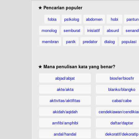
★ Pencarian populer
fobia
psikolog
abdomen
hobi
pantun
monolog
semburat
inisiatif
absurd
senand
membran
panik
predator
dialog
populasi
★ Mana penulisan kata yang benar?
abjad/abjat
biosfer/biosfir
akte/akta
blanko/blangko
aktivitas/aktifitas
cabai/cabe
akidah/aqidah
cendekiawan/cendikia
amfibi/amphibi
daftar/daptar
andal/handal
dekoratif/dekoratip