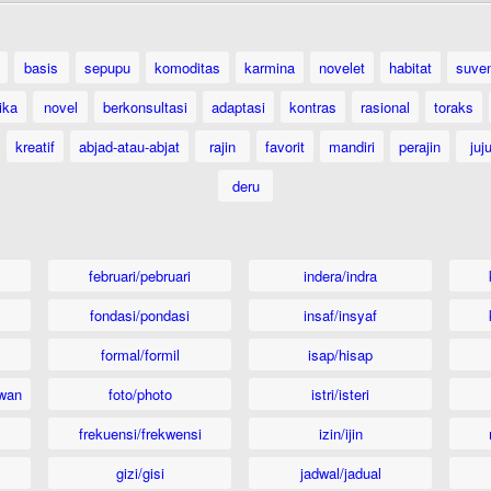
basis
sepupu
komoditas
karmina
novelet
habitat
suven
ika
novel
berkonsultasi
adaptasi
kontras
rasional
toraks
kreatif
abjad-atau-abjat
rajin
favorit
mandiri
perajin
juj
deru
februari/pebruari
indera/indra
fondasi/pondasi
insaf/insyaf
formal/formil
isap/hisap
wan
foto/photo
istri/isteri
frekuensi/frekwensi
izin/ijin
gizi/gisi
jadwal/jadual