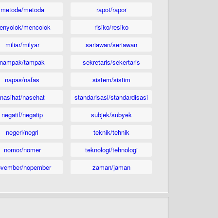
metode/metoda
rapot/rapor
enyolok/mencolok
risiko/resiko
miliar/milyar
sariawan/seriawan
nampak/tampak
sekretaris/sekertaris
napas/nafas
sistem/sistim
nasihat/nasehat
standarisasi/standardisasi
negatif/negatip
subjek/subyek
negeri/negri
teknik/tehnik
nomor/nomer
teknologi/tehnologi
ovember/nopember
zaman/jaman