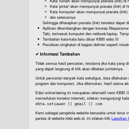
Kata 'rumah' akan mempunyai pranala (
link
) di
Kata 'pintar' akan mempunyai pranala (
link
) di 
Kata 'komputer' akan mempunyai pranala (
link
)
dan seterusnya
Sehingga diharapkan pranala (
link
) tersebut dapat d
Aplikasi dikembangkan dengan konsep
Responsive
Tab), termasuk komputer dan netbook/laptop. Tamp
Tambahan kata-kata baru diluar KBBI edisi III
Penulisan singkatan di bagian definisi seperti misal
✔ Informasi Tambahan
Tidak semua hasil pencarian, terutama jika kata yang di
yang dapat langsung di klik akan dibatasi jumlahnya.
Untuk pencarian banyak kata sekaligus, bisa dilakuk
program dan komputer). Jika ditemukan, hasil utama ak
Edisi online/daring ini merupakan alternatif versi KBB
memerlukan koneksi internet), silakan mengunjungi hal
ebta.setiawan || gmail || com
Kami sebagai pengelola website berusaha untuk terus me
pantas di website kbbi.web.id, ini silakan klik
Laporkan I