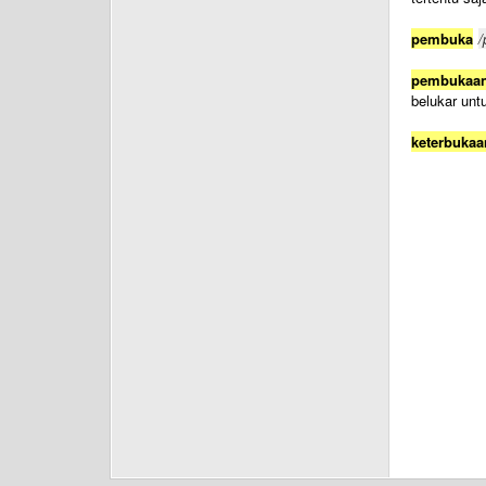
pembuka
/
pembukaa
belukar unt
keterbukaa