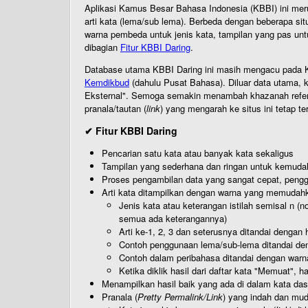
Aplikasi Kamus Besar Bahasa Indonesia (KBBI) ini me
arti kata (lema/sub lema). Berbeda dengan beberapa sit
warna pembeda untuk jenis kata, tampilan yang pas unt
dibagian
Fitur KBBI Daring
.
Database utama KBBI Daring ini masih mengacu pada KB
Kemdikbud
(dahulu Pusat Bahasa). Diluar data utama, k
Eksternal". Semoga semakin menambah khazanah referensi
pranala/tautan (
link
) yang mengarah ke situs ini tetap te
✔ Fitur KBBI Daring
Pencarian satu kata atau banyak kata sekaligus
Tampilan yang sederhana dan ringan untuk kemud
Proses pengambilan data yang sangat cepat, pengg
Arti kata ditampilkan dengan warna yang memudah
Jenis kata atau keterangan istilah semisal n (
semua ada keterangannya)
Arti ke-1, 2, 3 dan seterusnya ditandai dengan h
Contoh penggunaan lema/sub-lema ditandai den
Contoh dalam peribahasa ditandai dengan warn
Ketika diklik hasil dari daftar kata "Memuat", 
Menampilkan hasil baik yang ada di dalam kata dasa
Pranala (
Pretty Permalink/Link
) yang indah dan muda