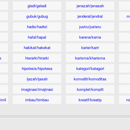
gladi/geladi
jenazah/jenasah
gubuk/gubug
jenderal/jendral
m
hadis/hadist
justru/justeru
hafal/hapal
karena/karna
hakikat/hakekat
karier/karir
s
hierarki/hirarki
karisma/kharisma
hipotesis/hipotesa
kategori/katagori
ijazah/ijasah
komoditi/komoditas
imaginasi/imajinasi
komplet/komplit
imil
imbau/himbau
kreatif/kreatip
n