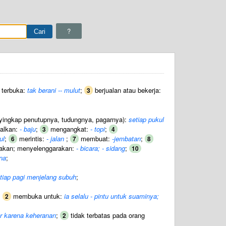
?
terbuka:
tak berani -- mulut
;
berjualan atau bekerja:
3
enyingkap penutupnya, tudungnya, pagarnya):
setiap pukul
alkan:
- baju
;
mengangkat:
- topi
;
3
4
ul
;
merintis:
- jalan
;
membuat:
-jembatan
;
6
7
8
akan; menyelenggarakan:
- bicara; - sidang
;
10
rna
;
setiap pagi menjelang subuh
;
;
membuka untuk:
ia selalu - pintu untuk suaminya;
2
ar karena keheranan
;
tidak terbatas pada orang
2