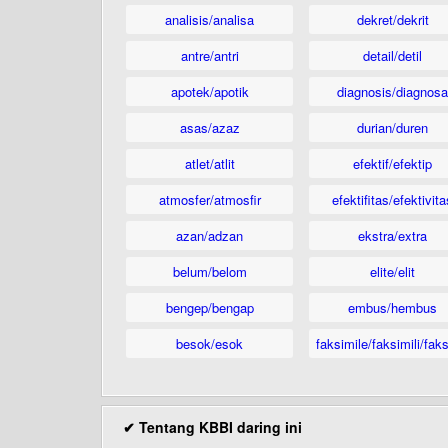
analisis/analisa
dekret/dekrit
antre/antri
detail/detil
apotek/apotik
diagnosis/diagnosa
asas/azaz
durian/duren
atlet/atlit
efektif/efektip
atmosfer/atmosfir
efektifitas/efektivita
azan/adzan
ekstra/extra
belum/belom
elite/elit
bengep/bengap
embus/hembus
besok/esok
faksimile/faksimili/faks
✔ Tentang KBBI daring ini