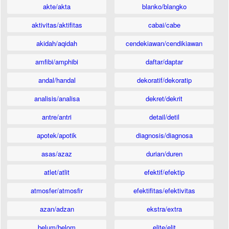
akte/akta
blanko/blangko
aktivitas/aktifitas
cabai/cabe
akidah/aqidah
cendekiawan/cendikiawan
amfibi/amphibi
daftar/daptar
andal/handal
dekoratif/dekoratip
analisis/analisa
dekret/dekrit
antre/antri
detail/detil
apotek/apotik
diagnosis/diagnosa
asas/azaz
durian/duren
atlet/atlit
efektif/efektip
atmosfer/atmosfir
efektifitas/efektivitas
azan/adzan
ekstra/extra
belum/belom
elite/elit