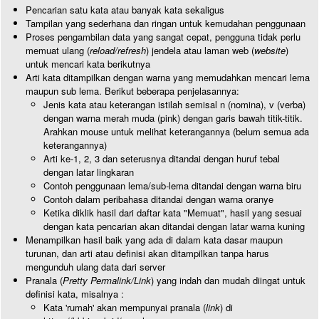
Pencarian satu kata atau banyak kata sekaligus
Tampilan yang sederhana dan ringan untuk kemudahan penggunaan
Proses pengambilan data yang sangat cepat, pengguna tidak perlu
memuat ulang (
reload/refresh
) jendela atau laman web (
website
)
untuk mencari kata berikutnya
Arti kata ditampilkan dengan warna yang memudahkan mencari lema
maupun sub lema. Berikut beberapa penjelasannya:
Jenis kata atau keterangan istilah semisal n (nomina), v (verba)
dengan warna merah muda (pink) dengan garis bawah titik-titik.
Arahkan mouse untuk melihat keterangannya (belum semua ada
keterangannya)
Arti ke-1, 2, 3 dan seterusnya ditandai dengan huruf tebal
dengan latar lingkaran
Contoh penggunaan lema/sub-lema ditandai dengan warna biru
Contoh dalam peribahasa ditandai dengan warna oranye
Ketika diklik hasil dari daftar kata "Memuat", hasil yang sesuai
dengan kata pencarian akan ditandai dengan latar warna kuning
Menampilkan hasil baik yang ada di dalam kata dasar maupun
turunan, dan arti atau definisi akan ditampilkan tanpa harus
mengunduh ulang data dari server
Pranala (
Pretty Permalink/Link
) yang indah dan mudah diingat untuk
definisi kata, misalnya :
Kata 'rumah' akan mempunyai pranala (
link
) di