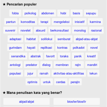
★ Pencarian populer
fobia
psikolog
abdomen
hobi
basis
sepupu
pantun
komoditas
terapi
mengoleksi
inisiatif
karmina
suvenir
novelet
absurd
berkonsultasi
monolog
rasional
adaptasi
habitat
solilokui
semburat
abjad-atau-abjat
gurindam
hayati
replikasi
kontras
polkadot
novel
senandika
abstrak
favorit
toraks
panik
kreatif
antologi
predator
dialog
membran
rajin
mandiri
populasi
jujur
ramah
aktivitas-atau-aktifitas
tekun
optimis
untuk
cerdas
perajin
★ Mana penulisan kata yang benar?
abjad/abjat
biosfer/biosfir