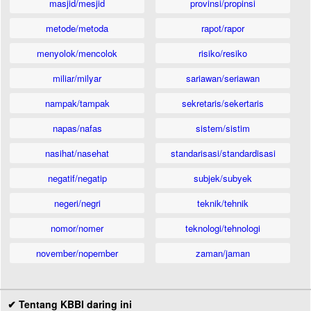
masjid/mesjid
provinsi/propinsi
metode/metoda
rapot/rapor
menyolok/mencolok
risiko/resiko
miliar/milyar
sariawan/seriawan
nampak/tampak
sekretaris/sekertaris
napas/nafas
sistem/sistim
nasihat/nasehat
standarisasi/standardisasi
negatif/negatip
subjek/subyek
negeri/negri
teknik/tehnik
nomor/nomer
teknologi/tehnologi
november/nopember
zaman/jaman
✔ Tentang KBBI daring ini