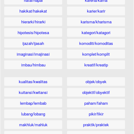
hafal/hapal
karena/karna
hakikat/hakekat
karier/karir
hierarki/hirarki
karisma/kharisma
hipotesis/hipotesa
kategori/katagori
ijazah/ijasah
komoditi/komoditas
imaginasi/imajinasi
komplet/komplit
imbau/himbau
kreatif/kreatip
kualitas/kwalitas
objek/obyek
kuitansi/kwitansi
objektif/obyektif
lembap/lembab
paham/faham
lubang/lobang
pikir/fikir
makhluk/mahluk
praktik/praktek