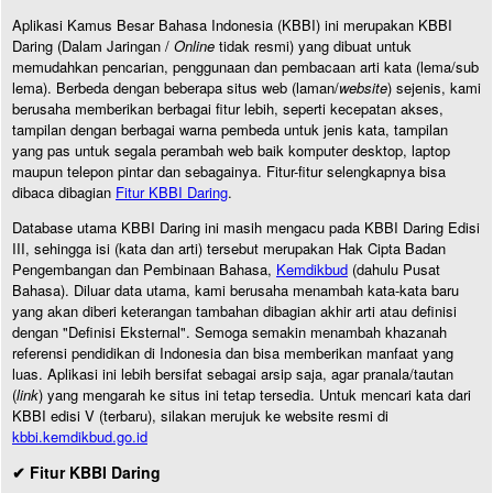
Aplikasi Kamus Besar Bahasa Indonesia (KBBI) ini merupakan KBBI
Daring (Dalam Jaringan /
Online
tidak resmi) yang dibuat untuk
memudahkan pencarian, penggunaan dan pembacaan arti kata (lema/sub
lema). Berbeda dengan beberapa situs web (laman/
website
) sejenis, kami
berusaha memberikan berbagai fitur lebih, seperti kecepatan akses,
tampilan dengan berbagai warna pembeda untuk jenis kata, tampilan
yang pas untuk segala perambah web baik komputer desktop, laptop
maupun telepon pintar dan sebagainya. Fitur-fitur selengkapnya bisa
dibaca dibagian
Fitur KBBI Daring
.
Database utama KBBI Daring ini masih mengacu pada KBBI Daring Edisi
III, sehingga isi (kata dan arti) tersebut merupakan Hak Cipta Badan
Pengembangan dan Pembinaan Bahasa,
Kemdikbud
(dahulu Pusat
Bahasa). Diluar data utama, kami berusaha menambah kata-kata baru
yang akan diberi keterangan tambahan dibagian akhir arti atau definisi
dengan "Definisi Eksternal". Semoga semakin menambah khazanah
referensi pendidikan di Indonesia dan bisa memberikan manfaat yang
luas. Aplikasi ini lebih bersifat sebagai arsip saja, agar pranala/tautan
(
link
) yang mengarah ke situs ini tetap tersedia. Untuk mencari kata dari
KBBI edisi V (terbaru), silakan merujuk ke website resmi di
kbbi.kemdikbud.go.id
✔ Fitur KBBI Daring