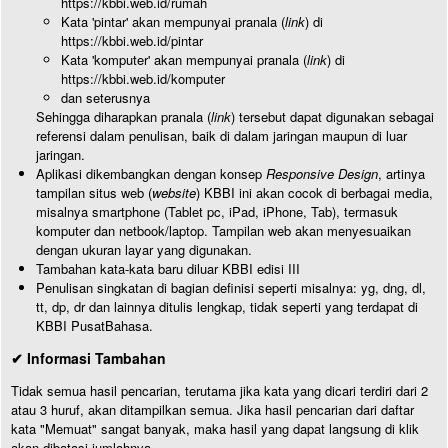
https://kbbi.web.id/rumah
Kata 'pintar' akan mempunyai pranala (
link
) di
https://kbbi.web.id/pintar
Kata 'komputer' akan mempunyai pranala (
link
) di
https://kbbi.web.id/komputer
dan seterusnya
Sehingga diharapkan pranala (
link
) tersebut dapat digunakan sebagai
referensi dalam penulisan, baik di dalam jaringan maupun di luar
jaringan.
Aplikasi dikembangkan dengan konsep
Responsive Design
, artinya
tampilan situs web (
website
) KBBI ini akan cocok di berbagai media,
misalnya smartphone (Tablet pc, iPad, iPhone, Tab), termasuk
komputer dan netbook/laptop. Tampilan web akan menyesuaikan
dengan ukuran layar yang digunakan.
Tambahan kata-kata baru diluar KBBI edisi III
Penulisan singkatan di bagian definisi seperti misalnya: yg, dng, dl,
tt, dp, dr dan lainnya ditulis lengkap, tidak seperti yang terdapat di
KBBI PusatBahasa.
✔ Informasi Tambahan
Tidak semua hasil pencarian, terutama jika kata yang dicari terdiri dari 2
atau 3 huruf, akan ditampilkan semua. Jika hasil pencarian dari daftar
kata "Memuat" sangat banyak, maka hasil yang dapat langsung di klik
akan dibatasi jumlahnya.