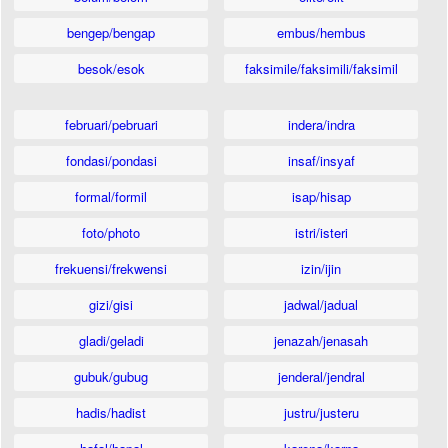
bengep/bengap
embus/hembus
besok/esok
faksimile/faksimili/faksimil
februari/pebruari
indera/indra
fondasi/pondasi
insaf/insyaf
formal/formil
isap/hisap
foto/photo
istri/isteri
frekuensi/frekwensi
izin/ijin
gizi/gisi
jadwal/jadual
gladi/geladi
jenazah/jenasah
gubuk/gubug
jenderal/jendral
hadis/hadist
justru/justeru