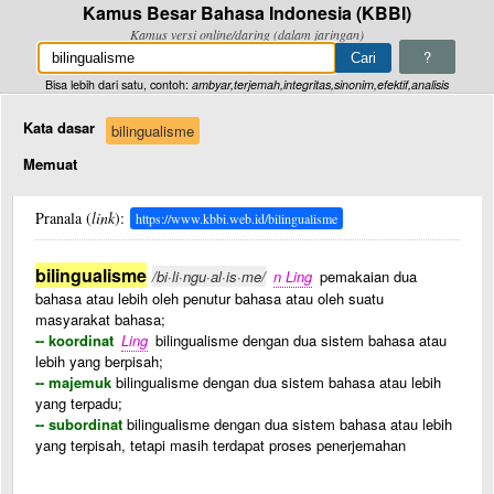
Kamus Besar Bahasa Indonesia (KBBI)
Kamus versi online/daring (dalam jaringan)
?
Bisa lebih dari satu, contoh:
ambyar,terjemah,integritas,sinonim,efektif,analisis
Kata dasar
bilingualisme
Memuat
Pranala (
link
):
https://www.kbbi.web.id/bilingualisme
bilingualisme
/bi·li·ngu·al·is·me/
n Ling
pemakaian dua
bahasa atau lebih oleh penutur bahasa atau oleh suatu
masyarakat bahasa;
-- koordinat
Ling
bilingualisme dengan dua sistem bahasa atau
lebih yang berpisah;
-- majemuk
bilingualisme dengan dua sistem bahasa atau lebih
yang terpadu;
-- subordinat
bilingualisme dengan dua sistem bahasa atau lebih
yang terpisah, tetapi masih terdapat proses penerjemahan