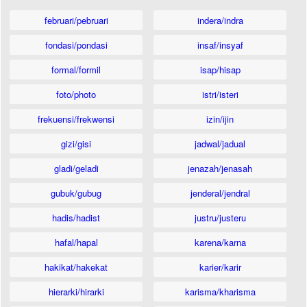
februari/pebruari
indera/indra
fondasi/pondasi
insaf/insyaf
formal/formil
isap/hisap
foto/photo
istri/isteri
frekuensi/frekwensi
izin/ijin
gizi/gisi
jadwal/jadual
gladi/geladi
jenazah/jenasah
gubuk/gubug
jenderal/jendral
hadis/hadist
justru/justeru
hafal/hapal
karena/karna
hakikat/hakekat
karier/karir
hierarki/hirarki
karisma/kharisma