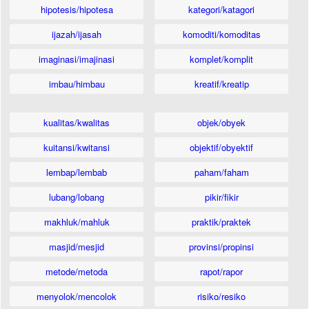
hipotesis/hipotesa
kategori/katagori
ijazah/ijasah
komoditi/komoditas
imaginasi/imajinasi
komplet/komplit
imbau/himbau
kreatif/kreatip
kualitas/kwalitas
objek/obyek
kuitansi/kwitansi
objektif/obyektif
lembap/lembab
paham/faham
lubang/lobang
pikir/fikir
makhluk/mahluk
praktik/praktek
masjid/mesjid
provinsi/propinsi
metode/metoda
rapot/rapor
menyolok/mencolok
risiko/resiko