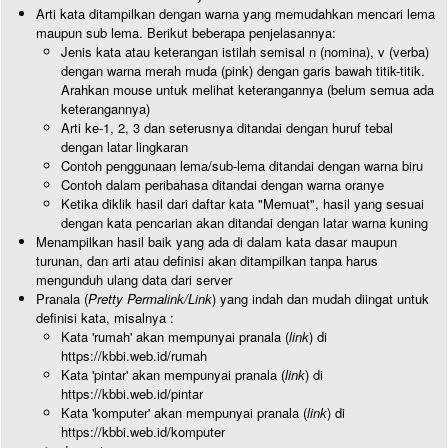
Arti kata ditampilkan dengan warna yang memudahkan mencari lema
maupun sub lema. Berikut beberapa penjelasannya:
Jenis kata atau keterangan istilah semisal n (nomina), v (verba)
dengan warna merah muda (pink) dengan garis bawah titik-titik.
Arahkan mouse untuk melihat keterangannya (belum semua ada
keterangannya)
Arti ke-1, 2, 3 dan seterusnya ditandai dengan huruf tebal
dengan latar lingkaran
Contoh penggunaan lema/sub-lema ditandai dengan warna biru
Contoh dalam peribahasa ditandai dengan warna oranye
Ketika diklik hasil dari daftar kata "Memuat", hasil yang sesuai
dengan kata pencarian akan ditandai dengan latar warna kuning
Menampilkan hasil baik yang ada di dalam kata dasar maupun
turunan, dan arti atau definisi akan ditampilkan tanpa harus
mengunduh ulang data dari server
Pranala (
Pretty Permalink/Link
) yang indah dan mudah diingat untuk
definisi kata, misalnya :
Kata 'rumah' akan mempunyai pranala (
link
) di
https://kbbi.web.id/rumah
Kata 'pintar' akan mempunyai pranala (
link
) di
https://kbbi.web.id/pintar
Kata 'komputer' akan mempunyai pranala (
link
) di
https://kbbi.web.id/komputer