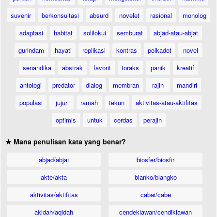
suvenir
berkonsultasi
absurd
novelet
rasional
monolog
adaptasi
habitat
solilokui
semburat
abjad-atau-abjat
gurindam
hayati
replikasi
kontras
polkadot
novel
senandika
abstrak
favorit
toraks
panik
kreatif
antologi
predator
dialog
membran
rajin
mandiri
populasi
jujur
ramah
tekun
aktivitas-atau-aktifitas
optimis
untuk
cerdas
perajin
★ Mana penulisan kata yang benar?
abjad/abjat
biosfer/biosfir
akte/akta
blanko/blangko
aktivitas/aktifitas
cabai/cabe
akidah/aqidah
cendekiawan/cendikiawan