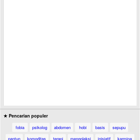
★ Pencarian populer
fobia
psikolog
abdomen
hobi
basis
sepupu
pantun
komoditas
terapi
mengoleksi
inisiatif
karmina