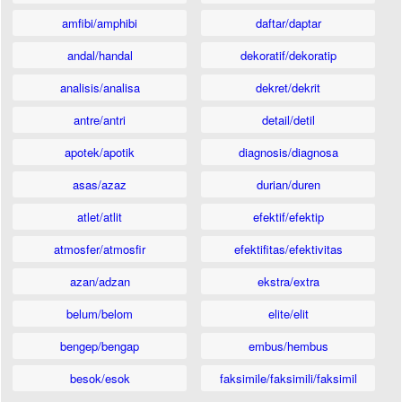
amfibi/amphibi
daftar/daptar
andal/handal
dekoratif/dekoratip
analisis/analisa
dekret/dekrit
antre/antri
detail/detil
apotek/apotik
diagnosis/diagnosa
asas/azaz
durian/duren
atlet/atlit
efektif/efektip
atmosfer/atmosfir
efektifitas/efektivitas
azan/adzan
ekstra/extra
belum/belom
elite/elit
bengep/bengap
embus/hembus
besok/esok
faksimile/faksimili/faksimil