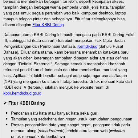
berusaha memberikan berbagai fitur lebih, seperti kecepatan akses,
tampilan dengan berbagai warna pembeda untuk jenis kata, tampilan
yang pas untuk segala perambah web baik komputer desktop, laptop
maupun telepon pintar dan sebagainya. Fitur-fitur selengkapnya bisa
dibaca dibagian
Fitur KBBI Daring
.
Database utama KBBI Daring ini masih mengacu pada KBBI Daring Edisi
III, sehingga isi (kata dan arti) tersebut merupakan Hak Cipta Badan
Pengembangan dan Pembinaan Bahasa,
Kemdikbud
(dahulu Pusat
Bahasa). Diluar data utama, kami berusaha menambah kata-kata baru
yang akan diberi keterangan tambahan dibagian akhir arti atau definisi
dengan "Definisi Eksternal". Semoga semakin menambah khazanah
referensi pendidikan di Indonesia dan bisa memberikan manfaat yang
luas. Aplikasi ini lebih bersifat sebagai arsip saja, agar pranala/tautan
(
link
) yang mengarah ke situs ini tetap tersedia. Untuk mencari kata dari
KBBI edisi V (terbaru), silakan merujuk ke website resmi di
kbbi.kemdikbud.go.id
✔ Fitur KBBI Daring
Pencarian satu kata atau banyak kata sekaligus
Tampilan yang sederhana dan ringan untuk kemudahan penggunaan
Proses pengambilan data yang sangat cepat, pengguna tidak perlu
memuat ulang (
reload/refresh
) jendela atau laman web (
website
)
untuk mencari kata berikutnya