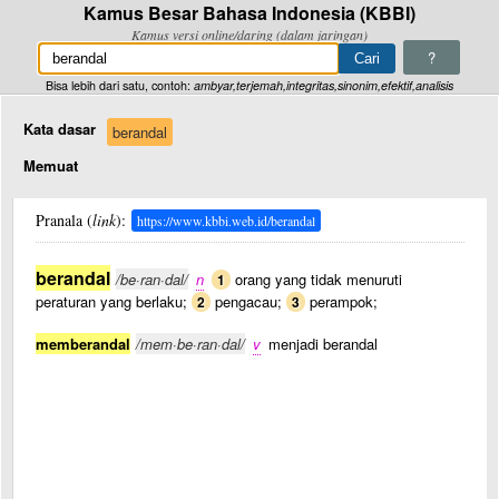
Kamus Besar Bahasa Indonesia (KBBI)
Kamus versi online/daring (dalam jaringan)
?
Bisa lebih dari satu, contoh:
ambyar,terjemah,integritas,sinonim,efektif,analisis
Kata dasar
berandal
Memuat
Pranala (
link
):
https://www.kbbi.web.id/berandal
berandal
/be·ran·dal/
n
orang yang tidak menuruti
1
peraturan yang berlaku;
pengacau;
perampok;
2
3
memberandal
/mem·be·ran·dal/
v
menjadi berandal