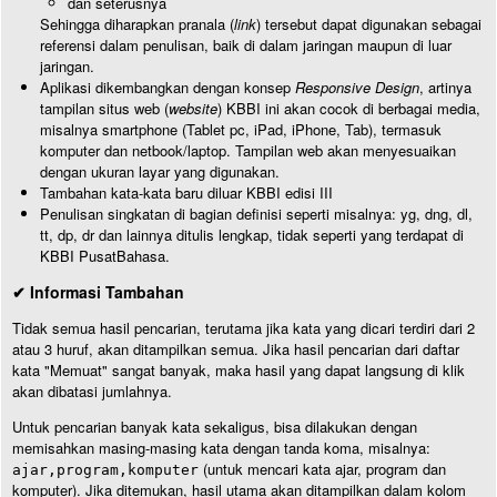
dan seterusnya
Sehingga diharapkan pranala (
link
) tersebut dapat digunakan sebagai
referensi dalam penulisan, baik di dalam jaringan maupun di luar
jaringan.
Aplikasi dikembangkan dengan konsep
Responsive Design
, artinya
tampilan situs web (
website
) KBBI ini akan cocok di berbagai media,
misalnya smartphone (Tablet pc, iPad, iPhone, Tab), termasuk
komputer dan netbook/laptop. Tampilan web akan menyesuaikan
dengan ukuran layar yang digunakan.
Tambahan kata-kata baru diluar KBBI edisi III
Penulisan singkatan di bagian definisi seperti misalnya: yg, dng, dl,
tt, dp, dr dan lainnya ditulis lengkap, tidak seperti yang terdapat di
KBBI PusatBahasa.
✔ Informasi Tambahan
Tidak semua hasil pencarian, terutama jika kata yang dicari terdiri dari 2
atau 3 huruf, akan ditampilkan semua. Jika hasil pencarian dari daftar
kata "Memuat" sangat banyak, maka hasil yang dapat langsung di klik
akan dibatasi jumlahnya.
Untuk pencarian banyak kata sekaligus, bisa dilakukan dengan
memisahkan masing-masing kata dengan tanda koma, misalnya:
(untuk mencari kata ajar, program dan
ajar,program,komputer
komputer). Jika ditemukan, hasil utama akan ditampilkan dalam kolom