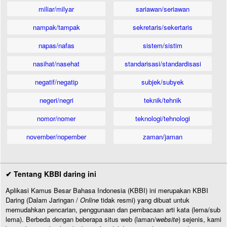
miliar/milyar
sariawan/seriawan
nampak/tampak
sekretaris/sekertaris
napas/nafas
sistem/sistim
nasihat/nasehat
standarisasi/standardisasi
negatif/negatip
subjek/subyek
negeri/negri
teknik/tehnik
nomor/nomer
teknologi/tehnologi
november/nopember
zaman/jaman
✔ Tentang KBBI daring ini
Aplikasi Kamus Besar Bahasa Indonesia (KBBI) ini merupakan KBBI
Daring (Dalam Jaringan /
Online
tidak resmi) yang dibuat untuk
memudahkan pencarian, penggunaan dan pembacaan arti kata (lema/sub
lema). Berbeda dengan beberapa situs web (laman/
website
) sejenis, kami