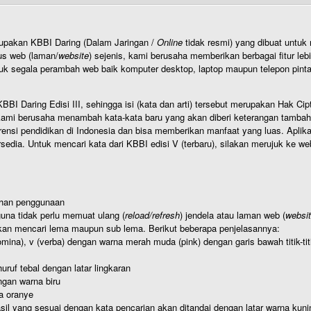
rupakan KBBI Daring (Dalam Jaringan /
Online
tidak resmi) yang dibuat unt
us web (laman/
website
) sejenis, kami berusaha memberikan berbagai fitur leb
uk segala perambah web baik komputer desktop, laptop maupun telepon pintar 
BI Daring Edisi III, sehingga isi (kata dan arti) tersebut merupakan Hak
ami berusaha menambah kata-kata baru yang akan diberi keterangan tambahan d
 pendidikan di Indonesia dan bisa memberikan manfaat yang luas. Aplikasi i
rsedia. Untuk mencari kata dari KBBI edisi V (terbaru), silakan merujuk ke we
ahan penggunaan
una tidak perlu memuat ulang (
reload/refresh
) jendela atau laman web (
websi
kan mencari lema maupun sub lema. Berikut beberapa penjelasannya:
nomina), v (verba) dengan warna merah muda (pink) dengan garis bawah titik-
uruf tebal dengan latar lingkaran
gan warna biru
a oranye
hasil yang sesuai dengan kata pencarian akan ditandai dengan latar warna kuni