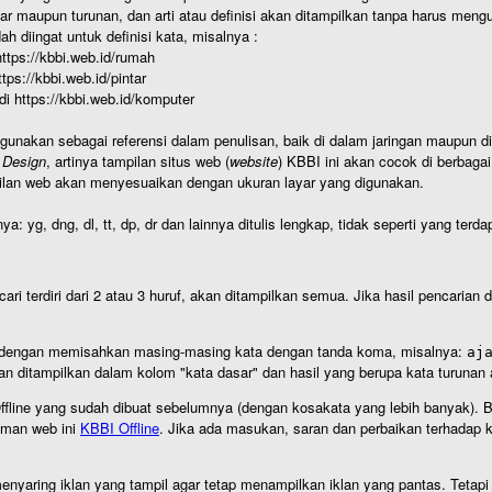
r maupun turunan, dan arti atau definisi akan ditampilkan tanpa harus mengu
h diingat untuk definisi kata, misalnya :
 https://kbbi.web.id/rumah
https://kbbi.web.id/pintar
 di https://kbbi.web.id/komputer
igunakan sebagai referensi dalam penulisan, baik di dalam jaringan maupun di 
 Design
, artinya tampilan situs web (
website
) KBBI ini akan cocok di berbaga
ilan web akan menyesuaikan dengan ukuran layar yang digunakan.
nya: yg, dng, dl, tt, dp, dr dan lainnya ditulis lengkap, tidak seperti yang te
cari terdiri dari 2 atau 3 huruf, akan ditampilkan semua. Jika hasil pencarian
an dengan memisahkan masing-masing kata dengan tanda koma, misalnya:
aj
an ditampilkan dalam kolom "kata dasar" dan hasil yang berupa kata turuna
I Offline yang sudah dibuat sebelumnya (dengan kosakata yang lebih banyak). 
aman web ini
KBBI Offline
. Jika ada masukan, saran dan perbaikan terhadap kb
nyaring iklan yang tampil agar tetap menampilkan iklan yang pantas. Tetapi j