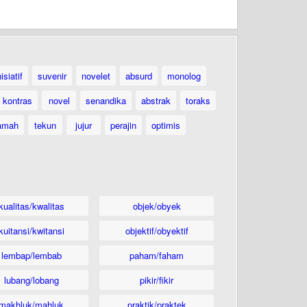
nisiatif
suvenir
novelet
absurd
monolog
kontras
novel
senandika
abstrak
toraks
amah
tekun
jujur
perajin
optimis
kualitas/kwalitas
objek/obyek
kuitansi/kwitansi
objektif/obyektif
lembap/lembab
paham/faham
lubang/lobang
pikir/fikir
makhluk/mahluk
praktik/praktek