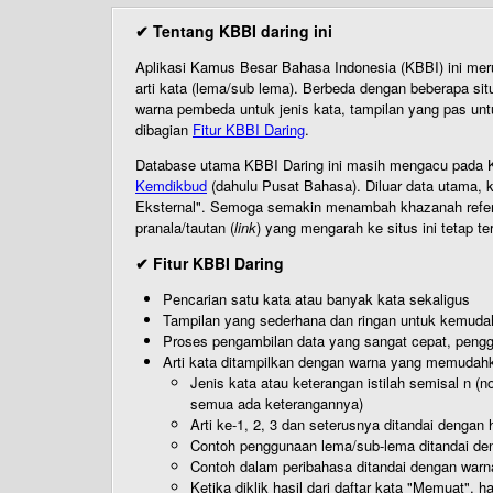
✔ Tentang KBBI daring ini
Aplikasi Kamus Besar Bahasa Indonesia (KBBI) ini me
arti kata (lema/sub lema). Berbeda dengan beberapa sit
warna pembeda untuk jenis kata, tampilan yang pas unt
dibagian
Fitur KBBI Daring
.
Database utama KBBI Daring ini masih mengacu pada KB
Kemdikbud
(dahulu Pusat Bahasa). Diluar data utama, k
Eksternal". Semoga semakin menambah khazanah referensi
pranala/tautan (
link
) yang mengarah ke situs ini tetap te
✔ Fitur KBBI Daring
Pencarian satu kata atau banyak kata sekaligus
Tampilan yang sederhana dan ringan untuk kemud
Proses pengambilan data yang sangat cepat, pengg
Arti kata ditampilkan dengan warna yang memudah
Jenis kata atau keterangan istilah semisal n (
semua ada keterangannya)
Arti ke-1, 2, 3 dan seterusnya ditandai dengan h
Contoh penggunaan lema/sub-lema ditandai den
Contoh dalam peribahasa ditandai dengan warn
Ketika diklik hasil dari daftar kata "Memuat", 