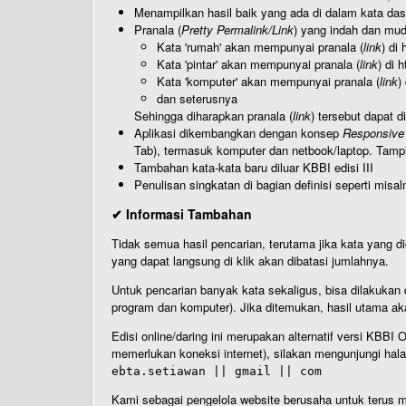
Menampilkan hasil baik yang ada di dalam kata dasa
Pranala (
Pretty Permalink/Link
) yang indah dan muda
Kata 'rumah' akan mempunyai pranala (
link
) di
Kata 'pintar' akan mempunyai pranala (
link
) di 
Kata 'komputer' akan mempunyai pranala (
link
)
dan seterusnya
Sehingga diharapkan pranala (
link
) tersebut dapat d
Aplikasi dikembangkan dengan konsep
Responsive
Tab), termasuk komputer dan netbook/laptop. Tamp
Tambahan kata-kata baru diluar KBBI edisi III
Penulisan singkatan di bagian definisi seperti misal
✔ Informasi Tambahan
Tidak semua hasil pencarian, terutama jika kata yang di
yang dapat langsung di klik akan dibatasi jumlahnya.
Untuk pencarian banyak kata sekaligus, bisa dilakuk
program dan komputer). Jika ditemukan, hasil utama ak
Edisi online/daring ini merupakan alternatif versi KBB
memerlukan koneksi internet), silakan mengunjungi hal
ebta.setiawan || gmail || com
Kami sebagai pengelola website berusaha untuk terus me