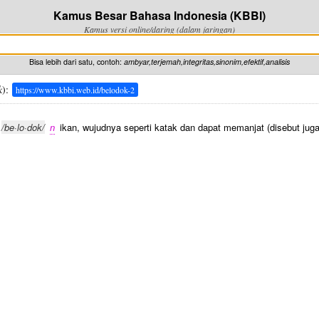
Kamus Besar Bahasa Indonesia (KBBI)
Kamus versi online/daring (dalam jaringan)
Bisa lebih dari satu, contoh:
ambyar,terjemah,integritas,sinonim,efektif,analisis
k
):
https://www.kbbi.web.id/belodok-2
/be·lo·dok/
n
ikan, wujudnya seperti katak dan dapat memanjat (disebut jug