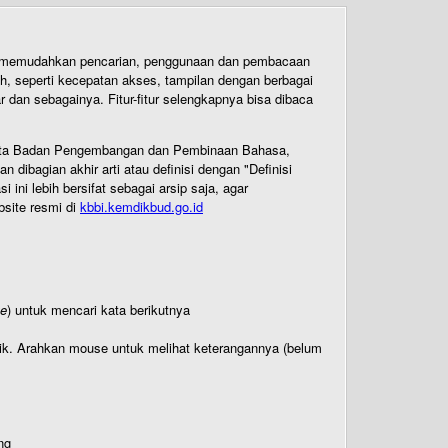
uk memudahkan pencarian, penggunaan dan pembacaan
ih, seperti kecepatan akses, tampilan dengan berbagai
dan sebagainya. Fitur-fitur selengkapnya bisa dibaca
 Cipta Badan Pengembangan dan Pembinaan Bahasa,
ibagian akhir arti atau definisi dengan "Definisi
ni lebih bersifat sebagai arsip saja, agar
bsite resmi di
kbbi.kemdikbud.go.id
te
) untuk mencari kata berikutnya
titik. Arahkan mouse untuk melihat keterangannya (belum
ng