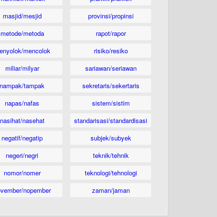
masjid/mesjid
provinsi/propinsi
metode/metoda
rapot/rapor
enyolok/mencolok
risiko/resiko
miliar/milyar
sariawan/seriawan
nampak/tampak
sekretaris/sekertaris
napas/nafas
sistem/sistim
nasihat/nasehat
standarisasi/standardisasi
negatif/negatip
subjek/subyek
negeri/negri
teknik/tehnik
nomor/nomer
teknologi/tehnologi
ovember/nopember
zaman/jaman