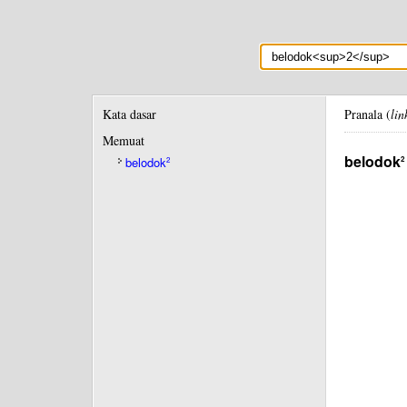
Kata dasar
Pranala (
lin
Memuat
belodok
2
belodok
2