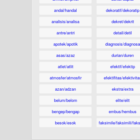
andal/handal
dekoratif/dekoratip
analisis/analisa
dekret/dekrit
antre/antri
detail/detil
apotek/apotik
diagnosis/diagnosa
asas/azaz
durian/duren
atlet/atlit
efektif/efektip
atmosfer/atmosfir
efektifitas/efektivita
azan/adzan
ekstra/extra
belum/belom
elite/elit
bengep/bengap
embus/hembus
besok/esok
faksimile/faksimili/faks