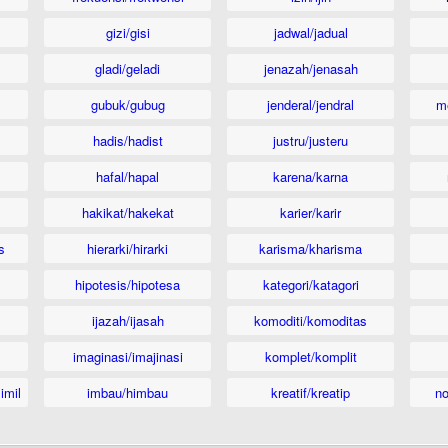
gizi/gisi
jadwal/jadual
gladi/geladi
jenazah/jenasah
gubuk/gubug
jenderal/jendral
m
hadis/hadist
justru/justeru
hafal/hapal
karena/karna
hakikat/hakekat
karier/karir
s
hierarki/hirarki
karisma/kharisma
hipotesis/hipotesa
kategori/katagori
ijazah/ijasah
komoditi/komoditas
imaginasi/imajinasi
komplet/komplit
imil
imbau/himbau
kreatif/kreatip
n