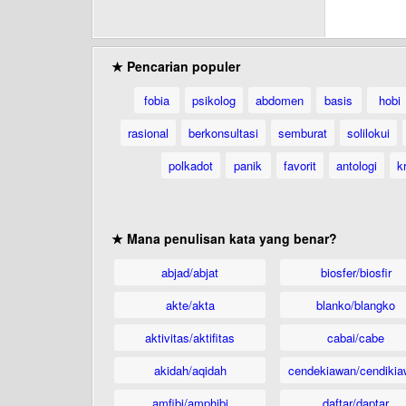
★ Pencarian populer
fobia
psikolog
abdomen
basis
hobi
rasional
berkonsultasi
semburat
solilokui
polkadot
panik
favorit
antologi
kr
★ Mana penulisan kata yang benar?
abjad/abjat
biosfer/biosfir
akte/akta
blanko/blangko
aktivitas/aktifitas
cabai/cabe
akidah/aqidah
cendekiawan/cendikia
amfibi/amphibi
daftar/daptar