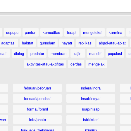
sepupu
pantun
komoditas
terapi
mengoleksi
karmina
i
adaptasi
habitat
gurindam
hayati
replikasi
abjad-atau-abjat
eatif
dialog
predator
membran
rajin
mandiri
populasi
r
aktivitas-atau-aktifitas
cerdas
mengelak
februari/pebruari
indera/indra
fondasi/pondasi
insaf/insyaf
formal/formil
isap/hisap
wan
foto/photo
istri/isteri
frekuensi/frekwensi
izin/ijin