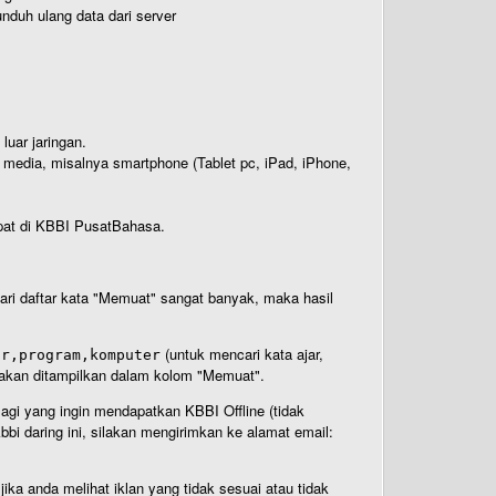
nduh ulang data dari server
luar jaringan.
i media, misalnya smartphone (Tablet pc, iPad, iPhone,
rdapat di KBBI PusatBahasa.
 dari daftar kata "Memuat" sangat banyak, maka hasil
(untuk mencari kata ajar,
ar,program,komputer
n akan ditampilkan dalam kolom "Memuat".
Bagi yang ingin mendapatkan KBBI Offline (tidak
bi daring ini, silakan mengirimkan ke alamat email:
ika anda melihat iklan yang tidak sesuai atau tidak