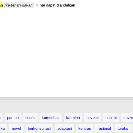
an
/ke·ter·an·dal·an/
n
hal dapat diandalkan
u
pantun
basis
komoditas
karmina
novelet
habitat
suven
ika
novel
berkonsultasi
adaptasi
kontras
rasional
toraks