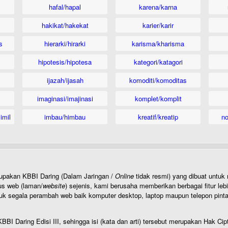
hafal/hapal
karena/karna
hakikat/hakekat
karier/karir
s
hierarki/hirarki
karisma/kharisma
hipotesis/hipotesa
kategori/katagori
ijazah/ijasah
komoditi/komoditas
imaginasi/imajinasi
komplet/komplit
imil
imbau/himbau
kreatif/kreatip
n
rupakan KBBI Daring (Dalam Jaringan /
Online
tidak resmi) yang dibuat unt
us web (laman/
website
) sejenis, kami berusaha memberikan berbagai fitur leb
uk segala perambah web baik komputer desktop, laptop maupun telepon pintar 
BI Daring Edisi III, sehingga isi (kata dan arti) tersebut merupakan Hak