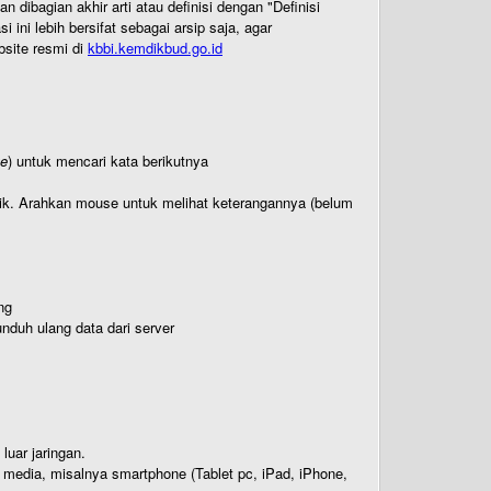
ibagian akhir arti atau definisi dengan "Definisi
ni lebih bersifat sebagai arsip saja, agar
bsite resmi di
kbbi.kemdikbud.go.id
te
) untuk mencari kata berikutnya
titik. Arahkan mouse untuk melihat keterangannya (belum
ng
nduh ulang data dari server
luar jaringan.
i media, misalnya smartphone (Tablet pc, iPad, iPhone,