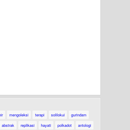
ir
mengoleksi
terapi
solilokui
gurindam
abstrak
replikasi
hayati
polkadot
antologi