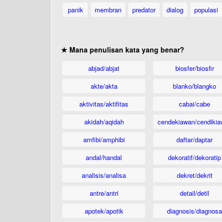
panik
membran
predator
dialog
populasi
★ Mana penulisan kata yang benar?
abjad/abjat
biosfer/biosfir
akte/akta
blanko/blangko
aktivitas/aktifitas
cabai/cabe
akidah/aqidah
cendekiawan/cendikia
amfibi/amphibi
daftar/daptar
andal/handal
dekoratif/dekoratip
analisis/analisa
dekret/dekrit
antre/antri
detail/detil
apotek/apotik
diagnosis/diagnosa