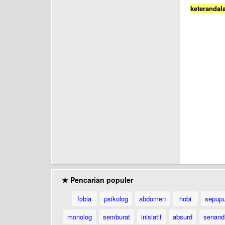
keterandal
★ Pencarian populer
fobia
psikolog
abdomen
hobi
sepup
monolog
semburat
inisiatif
absurd
senand