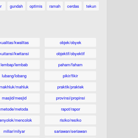
ur
gundah
optimis
ramah
cerdas
tekun
kualitas/kwalitas
objek/obyek
kuitansi/kwitansi
objektif/obyektif
lembap/lembab
paham/faham
lubang/lobang
pikir/fikir
makhluk/mahluk
praktik/praktek
masjid/mesjid
provinsi/propinsi
metode/metoda
rapot/rapor
enyolok/mencolok
risiko/resiko
miliar/milyar
sariawan/seriawan