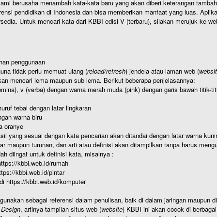
ami berusaha menambah kata-kata baru yang akan diberi keterangan tambahan d
 pendidikan di Indonesia dan bisa memberikan manfaat yang luas. Aplikasi i
rsedia. Untuk mencari kata dari KBBI edisi V (terbaru), silakan merujuk ke we
ahan penggunaan
una tidak perlu memuat ulang (
reload/refresh
) jendela atau laman web (
websi
kan mencari lema maupun sub lema. Berikut beberapa penjelasannya:
nomina), v (verba) dengan warna merah muda (pink) dengan garis bawah titik-
uruf tebal dengan latar lingkaran
gan warna biru
a oranye
hasil yang sesuai dengan kata pencarian akan ditandai dengan latar warna kuni
r maupun turunan, dan arti atau definisi akan ditampilkan tanpa harus mengu
h diingat untuk definisi kata, misalnya :
 https://kbbi.web.id/rumah
https://kbbi.web.id/pintar
 di https://kbbi.web.id/komputer
igunakan sebagai referensi dalam penulisan, baik di dalam jaringan maupun di 
 Design
, artinya tampilan situs web (
website
) KBBI ini akan cocok di berbaga