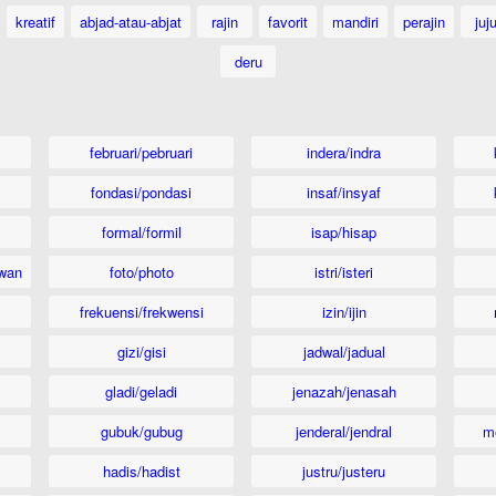
kreatif
abjad-atau-abjat
rajin
favorit
mandiri
perajin
juj
deru
februari/pebruari
indera/indra
fondasi/pondasi
insaf/insyaf
formal/formil
isap/hisap
wan
foto/photo
istri/isteri
frekuensi/frekwensi
izin/ijin
gizi/gisi
jadwal/jadual
gladi/geladi
jenazah/jenasah
gubuk/gubug
jenderal/jendral
m
hadis/hadist
justru/justeru