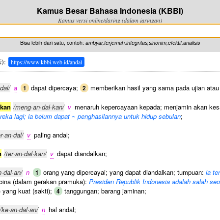
Kamus Besar Bahasa Indonesia (KBBI)
Kamus versi online/daring (dalam jaringan)
Bisa lebih dari satu, contoh:
ambyar,terjemah,integritas,sinonim,efektif,analisis
k
):
https://www.kbbi.web.id/andal
dal/
a
dapat dipercaya;
memberikan hasil yang sama pada ujian atau
1
2
kan
/meng·an·dal·kan/
v
menaruh kepercayaan kepada; menjamin akan kes
reka lagi; ia belum dapat ~ penghasilannya untuk hidup sebulan
;
er·an·dal/
v
paling andal;
n
/ter·an·dal·kan/
v
dapat diandalkan;
n·dal·an/
n
orang yang dipercayai; yang dapat diandalkan; tumpuan:
ia t
1
ina (dalam gerakan pramuka):
Presiden Republik Indonesia adalah salah se
 yang kuat (sakti);
tanggungan; barang jaminan;
4
/ke·an·dal·an/
n
hal andal;