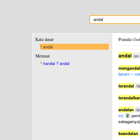
Kata dasar
Pranala (
lin
andal
andal
Memuat
/an·
handal ? andal
mengandal
berani ~ me
terandal
/t
terandalka
andalan
/a
ini
;
pemb
2
sebagainya)
keandalan