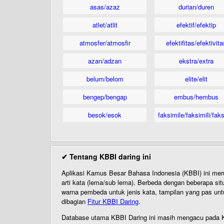
asas/azaz
durian/duren
atlet/atlit
efektif/efektip
atmosfer/atmosfir
efektifitas/efektivita
azan/adzan
ekstra/extra
belum/belom
elite/elit
bengep/bengap
embus/hembus
besok/esok
faksimile/faksimili/faks
✔ Tentang KBBI daring ini
Aplikasi Kamus Besar Bahasa Indonesia (KBBI) ini me
arti kata (lema/sub lema). Berbeda dengan beberapa sit
warna pembeda untuk jenis kata, tampilan yang pas unt
dibagian
Fitur KBBI Daring
.
Database utama KBBI Daring ini masih mengacu pada KB