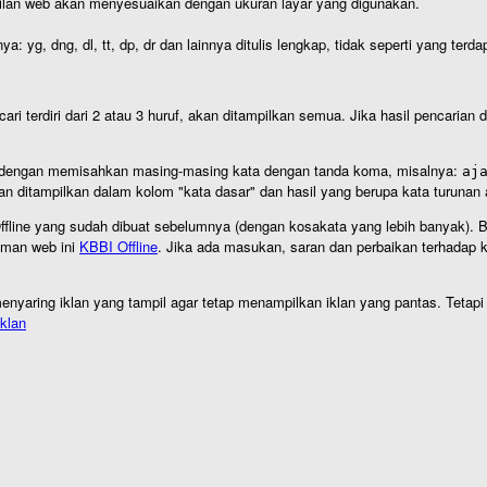
ilan web akan menyesuaikan dengan ukuran layar yang digunakan.
nya: yg, dng, dl, tt, dp, dr dan lainnya ditulis lengkap, tidak seperti yang te
cari terdiri dari 2 atau 3 huruf, akan ditampilkan semua. Jika hasil pencarian
an dengan memisahkan masing-masing kata dengan tanda koma, misalnya:
aj
an ditampilkan dalam kolom "kata dasar" dan hasil yang berupa kata turuna
I Offline yang sudah dibuat sebelumnya (dengan kosakata yang lebih banyak). 
aman web ini
KBBI Offline
. Jika ada masukan, saran dan perbaikan terhadap kb
nyaring iklan yang tampil agar tetap menampilkan iklan yang pantas. Tetapi j
klan