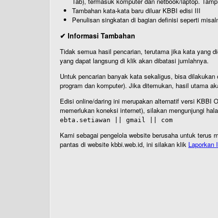
Tab), termasuk komputer dan netbook/laptop. Tamp
Tambahan kata-kata baru diluar KBBI edisi III
Penulisan singkatan di bagian definisi seperti misal
✔ Informasi Tambahan
Tidak semua hasil pencarian, terutama jika kata yang di
yang dapat langsung di klik akan dibatasi jumlahnya.
Untuk pencarian banyak kata sekaligus, bisa dilakuk
program dan komputer). Jika ditemukan, hasil utama ak
Edisi online/daring ini merupakan alternatif versi KBB
memerlukan koneksi internet), silakan mengunjungi hal
ebta.setiawan || gmail || com
Kami sebagai pengelola website berusaha untuk terus me
pantas di website kbbi.web.id, ini silakan klik
Laporkan I