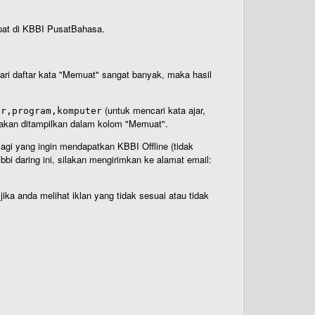
rdapat di KBBI PusatBahasa.
 dari daftar kata "Memuat" sangat banyak, maka hasil
(untuk mencari kata ajar,
ar,program,komputer
n akan ditampilkan dalam kolom "Memuat".
Bagi yang ingin mendapatkan KBBI Offline (tidak
bi daring ini, silakan mengirimkan ke alamat email:
ika anda melihat iklan yang tidak sesuai atau tidak