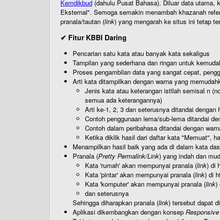
Kemdikbud
(dahulu Pusat Bahasa). Diluar data utama, k
Eksternal". Semoga semakin menambah khazanah referensi
pranala/tautan (
link
) yang mengarah ke situs ini tetap te
✔ Fitur KBBI Daring
Pencarian satu kata atau banyak kata sekaligus
Tampilan yang sederhana dan ringan untuk kemud
Proses pengambilan data yang sangat cepat, pengg
Arti kata ditampilkan dengan warna yang memudah
Jenis kata atau keterangan istilah semisal n (
semua ada keterangannya)
Arti ke-1, 2, 3 dan seterusnya ditandai dengan h
Contoh penggunaan lema/sub-lema ditandai den
Contoh dalam peribahasa ditandai dengan warn
Ketika diklik hasil dari daftar kata "Memuat", 
Menampilkan hasil baik yang ada di dalam kata dasa
Pranala (
Pretty Permalink/Link
) yang indah dan muda
Kata 'rumah' akan mempunyai pranala (
link
) di
Kata 'pintar' akan mempunyai pranala (
link
) di 
Kata 'komputer' akan mempunyai pranala (
link
)
dan seterusnya
Sehingga diharapkan pranala (
link
) tersebut dapat d
Aplikasi dikembangkan dengan konsep
Responsive