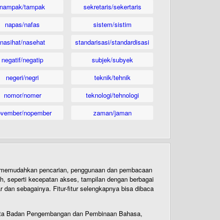
nampak/tampak
sekretaris/sekertaris
napas/nafas
sistem/sistim
nasihat/nasehat
standarisasi/standardisasi
negatif/negatip
subjek/subyek
negeri/negri
teknik/tehnik
nomor/nomer
teknologi/tehnologi
ovember/nopember
zaman/jaman
uk memudahkan pencarian, penggunaan dan pembacaan
ih, seperti kecepatan akses, tampilan dengan berbagai
dan sebagainya. Fitur-fitur selengkapnya bisa dibaca
 Cipta Badan Pengembangan dan Pembinaan Bahasa,