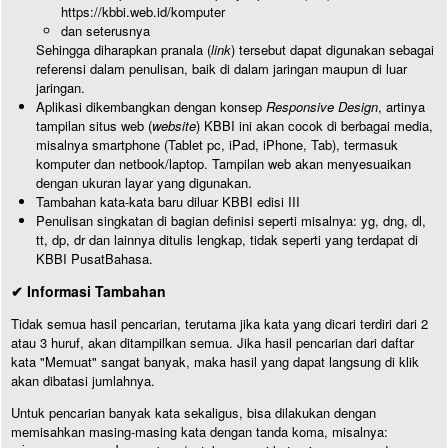
https://kbbi.web.id/komputer
dan seterusnya
Sehingga diharapkan pranala (
link
) tersebut dapat digunakan sebagai
referensi dalam penulisan, baik di dalam jaringan maupun di luar
jaringan.
Aplikasi dikembangkan dengan konsep
Responsive Design
, artinya
tampilan situs web (
website
) KBBI ini akan cocok di berbagai media,
misalnya smartphone (Tablet pc, iPad, iPhone, Tab), termasuk
komputer dan netbook/laptop. Tampilan web akan menyesuaikan
dengan ukuran layar yang digunakan.
Tambahan kata-kata baru diluar KBBI edisi III
Penulisan singkatan di bagian definisi seperti misalnya: yg, dng, dl,
tt, dp, dr dan lainnya ditulis lengkap, tidak seperti yang terdapat di
KBBI PusatBahasa.
✔ Informasi Tambahan
Tidak semua hasil pencarian, terutama jika kata yang dicari terdiri dari 2
atau 3 huruf, akan ditampilkan semua. Jika hasil pencarian dari daftar
kata "Memuat" sangat banyak, maka hasil yang dapat langsung di klik
akan dibatasi jumlahnya.
Untuk pencarian banyak kata sekaligus, bisa dilakukan dengan
memisahkan masing-masing kata dengan tanda koma, misalnya: