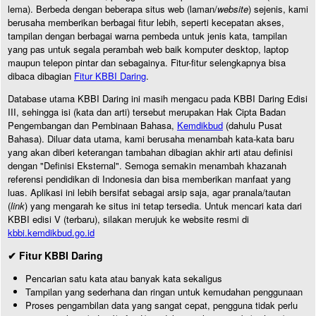
lema). Berbeda dengan beberapa situs web (laman/
website
) sejenis, kami
berusaha memberikan berbagai fitur lebih, seperti kecepatan akses,
tampilan dengan berbagai warna pembeda untuk jenis kata, tampilan
yang pas untuk segala perambah web baik komputer desktop, laptop
maupun telepon pintar dan sebagainya. Fitur-fitur selengkapnya bisa
dibaca dibagian
Fitur KBBI Daring
.
Database utama KBBI Daring ini masih mengacu pada KBBI Daring Edisi
III, sehingga isi (kata dan arti) tersebut merupakan Hak Cipta Badan
Pengembangan dan Pembinaan Bahasa,
Kemdikbud
(dahulu Pusat
Bahasa). Diluar data utama, kami berusaha menambah kata-kata baru
yang akan diberi keterangan tambahan dibagian akhir arti atau definisi
dengan "Definisi Eksternal". Semoga semakin menambah khazanah
referensi pendidikan di Indonesia dan bisa memberikan manfaat yang
luas. Aplikasi ini lebih bersifat sebagai arsip saja, agar pranala/tautan
(
link
) yang mengarah ke situs ini tetap tersedia. Untuk mencari kata dari
KBBI edisi V (terbaru), silakan merujuk ke website resmi di
kbbi.kemdikbud.go.id
✔ Fitur KBBI Daring
Pencarian satu kata atau banyak kata sekaligus
Tampilan yang sederhana dan ringan untuk kemudahan penggunaan
Proses pengambilan data yang sangat cepat, pengguna tidak perlu