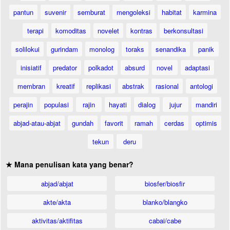
pantun
suvenir
semburat
mengoleksi
habitat
karmina
terapi
komoditas
novelet
kontras
berkonsultasi
solilokui
gurindam
monolog
toraks
senandika
panik
inisiatif
predator
polkadot
absurd
novel
adaptasi
membran
kreatif
replikasi
abstrak
rasional
antologi
perajin
populasi
rajin
hayati
dialog
jujur
mandiri
abjad-atau-abjat
gundah
favorit
ramah
cerdas
optimis
tekun
deru
★ Mana penulisan kata yang benar?
abjad/abjat
biosfer/biosfir
akte/akta
blanko/blangko
aktivitas/aktifitas
cabai/cabe