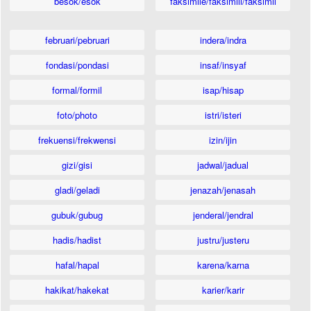
besok/esok
faksimile/faksimili/faksimil
februari/pebruari
indera/indra
fondasi/pondasi
insaf/insyaf
formal/formil
isap/hisap
foto/photo
istri/isteri
frekuensi/frekwensi
izin/ijin
gizi/gisi
jadwal/jadual
gladi/geladi
jenazah/jenasah
gubuk/gubug
jenderal/jendral
hadis/hadist
justru/justeru
hafal/hapal
karena/karna
hakikat/hakekat
karier/karir