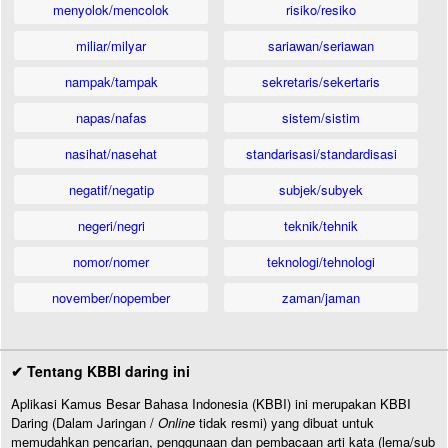
menyolok/mencolok
risiko/resiko
miliar/milyar
sariawan/seriawan
nampak/tampak
sekretaris/sekertaris
napas/nafas
sistem/sistim
nasihat/nasehat
standarisasi/standardisasi
negatif/negatip
subjek/subyek
negeri/negri
teknik/tehnik
nomor/nomer
teknologi/tehnologi
november/nopember
zaman/jaman
✔ Tentang KBBI daring ini
Aplikasi Kamus Besar Bahasa Indonesia (KBBI) ini merupakan KBBI
Daring (Dalam Jaringan /
Online
tidak resmi) yang dibuat untuk
memudahkan pencarian, penggunaan dan pembacaan arti kata (lema/sub