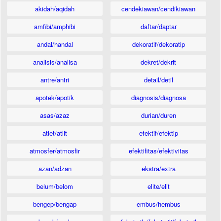
akidah/aqidah
cendekiawan/cendikiawan
amfibi/amphibi
daftar/daptar
andal/handal
dekoratif/dekoratip
analisis/analisa
dekret/dekrit
antre/antri
detail/detil
apotek/apotik
diagnosis/diagnosa
asas/azaz
durian/duren
atlet/atlit
efektif/efektip
atmosfer/atmosfir
efektifitas/efektivitas
azan/adzan
ekstra/extra
belum/belom
elite/elit
bengep/bengap
embus/hembus