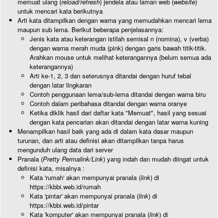
memuat ulang (
reload/refresh
) jendela atau laman web (
website
)
untuk mencari kata berikutnya
Arti kata ditampilkan dengan warna yang memudahkan mencari lema
maupun sub lema. Berikut beberapa penjelasannya:
Jenis kata atau keterangan istilah semisal n (nomina), v (verba)
dengan warna merah muda (pink) dengan garis bawah titik-titik.
Arahkan mouse untuk melihat keterangannya (belum semua ada
keterangannya)
Arti ke-1, 2, 3 dan seterusnya ditandai dengan huruf tebal
dengan latar lingkaran
Contoh penggunaan lema/sub-lema ditandai dengan warna biru
Contoh dalam peribahasa ditandai dengan warna oranye
Ketika diklik hasil dari daftar kata "Memuat", hasil yang sesuai
dengan kata pencarian akan ditandai dengan latar warna kuning
Menampilkan hasil baik yang ada di dalam kata dasar maupun
turunan, dan arti atau definisi akan ditampilkan tanpa harus
mengunduh ulang data dari server
Pranala (
Pretty Permalink/Link
) yang indah dan mudah diingat untuk
definisi kata, misalnya :
Kata 'rumah' akan mempunyai pranala (
link
) di
https://kbbi.web.id/rumah
Kata 'pintar' akan mempunyai pranala (
link
) di
https://kbbi.web.id/pintar
Kata 'komputer' akan mempunyai pranala (
link
) di