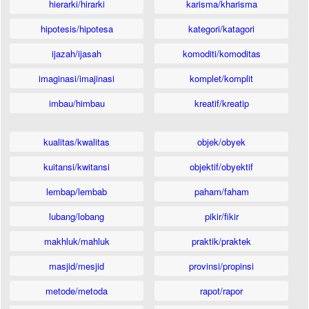
hierarki/hirarki
karisma/kharisma
hipotesis/hipotesa
kategori/katagori
ijazah/ijasah
komoditi/komoditas
imaginasi/imajinasi
komplet/komplit
imbau/himbau
kreatif/kreatip
kualitas/kwalitas
objek/obyek
kuitansi/kwitansi
objektif/obyektif
lembap/lembab
paham/faham
lubang/lobang
pikir/fikir
makhluk/mahluk
praktik/praktek
masjid/mesjid
provinsi/propinsi
metode/metoda
rapot/rapor