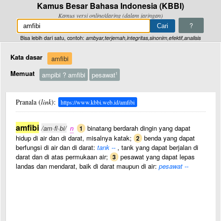
Kamus Besar Bahasa Indonesia (KBBI)
Kamus versi online/daring (dalam jaringan)
?
Bisa lebih dari satu, contoh:
ambyar,terjemah,integritas,sinonim,efektif,analisis
Kata dasar
amfibi
Memuat
ampibi ? amfibi
pesawat
1
Pranala (
link
):
https://www.kbbi.web.id/amfibi
amfibi
/am·fi·bi/
n
binatang berdarah dingin yang dapat
1
hidup di air dan di darat, misalnya katak;
benda yang dapat
2
berfungsi di air dan di darat:
tank --
, tank yang dapat berjalan di
darat dan di atas permukaan air;
pesawat yang dapat lepas
3
landas dan mendarat, baik di darat maupun di air:
pesawat --