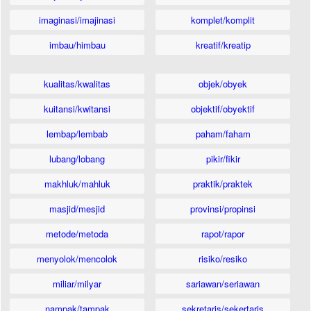
imaginasi/imajinasi
komplet/komplit
imbau/himbau
kreatif/kreatip
kualitas/kwalitas
objek/obyek
kuitansi/kwitansi
objektif/obyektif
lembap/lembab
paham/faham
lubang/lobang
pikir/fikir
makhluk/mahluk
praktik/praktek
masjid/mesjid
provinsi/propinsi
metode/metoda
rapot/rapor
menyolok/mencolok
risiko/resiko
miliar/milyar
sariawan/seriawan
nampak/tampak
sekretaris/sekertaris