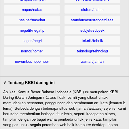
napas/nafas
sistem/sistim
nasihat/nasehat
standarisasi/standardisasi
negatif/negatip
subjek/subyek
negeri/negri
teknik/tehnik
nomor/nomer
teknologi/tehnologi
november/nopember
zaman/jaman
✔ Tentang KBBI daring ini
Aplikasi Kamus Besar Bahasa Indonesia (KBBI) ini merupakan KBBI
Daring (Dalam Jaringan /
Online
tidak resmi) yang dibuat untuk
memudahkan pencarian, penggunaan dan pembacaan arti kata (lema/sub
lema). Berbeda dengan beberapa situs web (laman/
website
) sejenis, kami
berusaha memberikan berbagai fitur lebih, seperti kecepatan akses,
tampilan dengan berbagai warna pembeda untuk jenis kata, tampilan
yang pas untuk segala perambah web baik komputer desktop, laptop