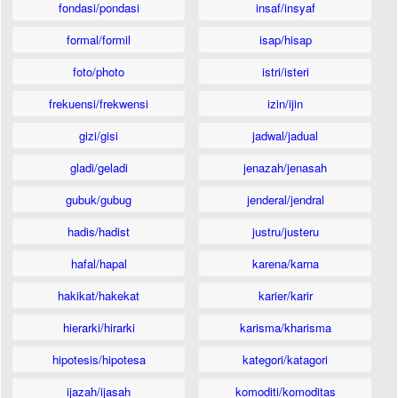
fondasi/pondasi
insaf/insyaf
formal/formil
isap/hisap
foto/photo
istri/isteri
frekuensi/frekwensi
izin/ijin
gizi/gisi
jadwal/jadual
gladi/geladi
jenazah/jenasah
gubuk/gubug
jenderal/jendral
hadis/hadist
justru/justeru
hafal/hapal
karena/karna
hakikat/hakekat
karier/karir
hierarki/hirarki
karisma/kharisma
hipotesis/hipotesa
kategori/katagori
ijazah/ijasah
komoditi/komoditas