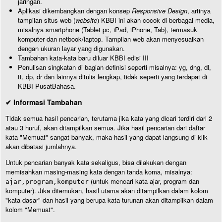
jaringan.
Aplikasi dikembangkan dengan konsep
Responsive Design
, artinya
tampilan situs web (
website
) KBBI ini akan cocok di berbagai media,
misalnya smartphone (Tablet pc, iPad, iPhone, Tab), termasuk
komputer dan netbook/laptop. Tampilan web akan menyesuaikan
dengan ukuran layar yang digunakan.
Tambahan kata-kata baru diluar KBBI edisi III
Penulisan singkatan di bagian definisi seperti misalnya: yg, dng, dl,
tt, dp, dr dan lainnya ditulis lengkap, tidak seperti yang terdapat di
KBBI PusatBahasa.
✔ Informasi Tambahan
Tidak semua hasil pencarian, terutama jika kata yang dicari terdiri dari 2
atau 3 huruf, akan ditampilkan semua. Jika hasil pencarian dari daftar
kata "Memuat" sangat banyak, maka hasil yang dapat langsung di klik
akan dibatasi jumlahnya.
Untuk pencarian banyak kata sekaligus, bisa dilakukan dengan
memisahkan masing-masing kata dengan tanda koma, misalnya:
(untuk mencari kata ajar, program dan
ajar,program,komputer
komputer). Jika ditemukan, hasil utama akan ditampilkan dalam kolom
"kata dasar" dan hasil yang berupa kata turunan akan ditampilkan dalam
kolom "Memuat".