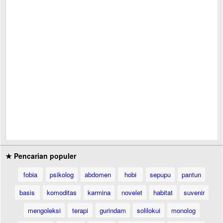
★ Pencarian populer
fobia
psikolog
abdomen
hobi
sepupu
pantun
basis
komoditas
karmina
novelet
habitat
suvenir
mengoleksi
terapi
gurindam
solilokui
monolog