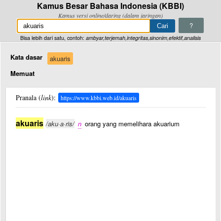
Kamus Besar Bahasa Indonesia (KBBI)
Kamus versi online/daring (dalam jaringan)
?
Bisa lebih dari satu, contoh:
ambyar,terjemah,integritas,sinonim,efektif,analisis
Kata dasar
akuaris
Memuat
Pranala (
link
):
https://www.kbbi.web.id/akuaris
akuaris
/aku·a·ris/
n
orang yang memelihara akuarium