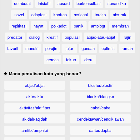
semburat
inisiatif
absurd
berkonsultasi
senandika
novel
adaptasi
kontras
rasional
toraks
abstrak
replikasi
hayati
polkadot
panik
antologi
membran
predator
dialog
kreatif
populasi
abjad-atau-abjat
rajin
favorit
mandiri
perajin
jujur
gundah
optimis
ramah
cerdas
tekun
deru
★ Mana penulisan kata yang benar?
abjad/abjat
biosfer/biosfir
akte/akta
blanko/blangko
aktivitas/aktifitas
cabai/cabe
akidah/aqidah
cendekiawan/cendikiawan
amfibi/amphibi
daftar/daptar