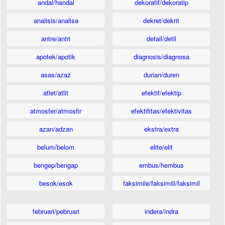
andal/handal
dekoratif/dekoratip
analisis/analisa
dekret/dekrit
antre/antri
detail/detil
apotek/apotik
diagnosis/diagnosa
asas/azaz
durian/duren
atlet/atlit
efektif/efektip
atmosfer/atmosfir
efektifitas/efektivitas
azan/adzan
ekstra/extra
belum/belom
elite/elit
bengep/bengap
embus/hembus
besok/esok
faksimile/faksimili/faksimil
februari/pebruari
indera/indra