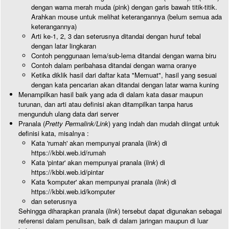
dengan warna merah muda (pink) dengan garis bawah titik-titik.
Arahkan mouse untuk melihat keterangannya (belum semua ada
keterangannya)
Arti ke-1, 2, 3 dan seterusnya ditandai dengan huruf tebal
dengan latar lingkaran
Contoh penggunaan lema/sub-lema ditandai dengan warna biru
Contoh dalam peribahasa ditandai dengan warna oranye
Ketika diklik hasil dari daftar kata "Memuat", hasil yang sesuai
dengan kata pencarian akan ditandai dengan latar warna kuning
Menampilkan hasil baik yang ada di dalam kata dasar maupun
turunan, dan arti atau definisi akan ditampilkan tanpa harus
mengunduh ulang data dari server
Pranala (
Pretty Permalink/Link
) yang indah dan mudah diingat untuk
definisi kata, misalnya :
Kata 'rumah' akan mempunyai pranala (
link
) di
https://kbbi.web.id/rumah
Kata 'pintar' akan mempunyai pranala (
link
) di
https://kbbi.web.id/pintar
Kata 'komputer' akan mempunyai pranala (
link
) di
https://kbbi.web.id/komputer
dan seterusnya
Sehingga diharapkan pranala (
link
) tersebut dapat digunakan sebagai
referensi dalam penulisan, baik di dalam jaringan maupun di luar