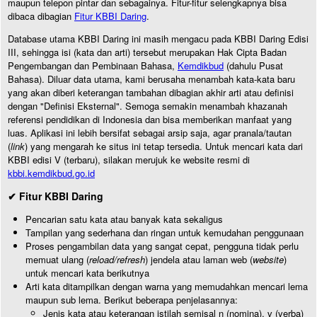
maupun telepon pintar dan sebagainya. Fitur-fitur selengkapnya bisa
dibaca dibagian
Fitur KBBI Daring
.
Database utama KBBI Daring ini masih mengacu pada KBBI Daring Edisi
III, sehingga isi (kata dan arti) tersebut merupakan Hak Cipta Badan
Pengembangan dan Pembinaan Bahasa,
Kemdikbud
(dahulu Pusat
Bahasa). Diluar data utama, kami berusaha menambah kata-kata baru
yang akan diberi keterangan tambahan dibagian akhir arti atau definisi
dengan "Definisi Eksternal". Semoga semakin menambah khazanah
referensi pendidikan di Indonesia dan bisa memberikan manfaat yang
luas. Aplikasi ini lebih bersifat sebagai arsip saja, agar pranala/tautan
(
link
) yang mengarah ke situs ini tetap tersedia. Untuk mencari kata dari
KBBI edisi V (terbaru), silakan merujuk ke website resmi di
kbbi.kemdikbud.go.id
✔ Fitur KBBI Daring
Pencarian satu kata atau banyak kata sekaligus
Tampilan yang sederhana dan ringan untuk kemudahan penggunaan
Proses pengambilan data yang sangat cepat, pengguna tidak perlu
memuat ulang (
reload/refresh
) jendela atau laman web (
website
)
untuk mencari kata berikutnya
Arti kata ditampilkan dengan warna yang memudahkan mencari lema
maupun sub lema. Berikut beberapa penjelasannya:
Jenis kata atau keterangan istilah semisal n (nomina), v (verba)